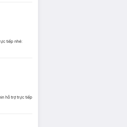
rực tiếp nhé:
 đỏ, rát. Song
và nhanh chóng.
n hỗ trợ trực tiếp