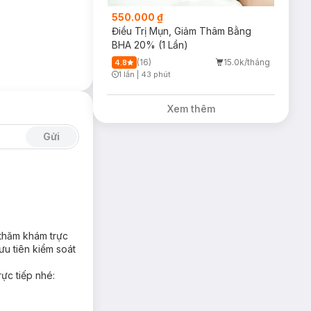
550.000 ₫
Điều Trị Mụn, Giảm Thâm Bằng
BHA 20% (1 Lần)
(16)
15.0k/tháng
4.8
1 lần
|
43 phút
Timer Gray Icon
Xem thêm
Gửi
 thăm khám trực
ưu tiên kiểm soát
rực tiếp nhé: