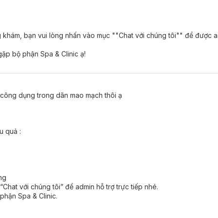
ng khám, bạn vui lòng nhấn vào mục ""Chat với chúng tôi"" để được a
gặp bộ phận Spa & Clinic ạ!
ó công dụng trong dãn mao mạch thôi ạ
u quả :
ng
Chat với chúng tôi” để admin hỗ trợ trực tiếp nhé.
phận Spa & Clinic.