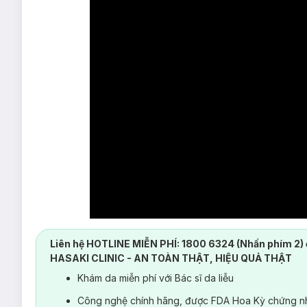
Liên hệ HOTLINE MIỄN PHÍ: 1800 6324 (Nhấn phím 2) 
HASAKI CLINIC - AN TOÀN THẬT, HIỆU QUẢ THẬT
Khám da miễn phí với Bác sĩ da liễu
Công nghệ chính hãng, được FDA Hoa Kỳ chứng nh