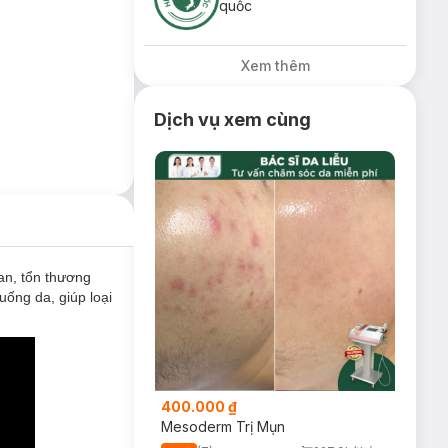
quốc
Xem thêm
Dịch vụ xem cùng
ban, tổn thương
ống da, giúp loại
400.000 ₫
Mesoderm Trị Mụn