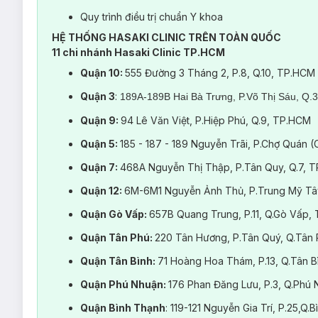
Quy trình điều trị chuẩn Y khoa
HỆ THỐNG HASAKI CLINIC TRÊN TOÀN QUỐC
Quy trình điều trị hồng ban, 
11 chi nhánh Hasaki Clinic TP.HCM
Quận 10:
555 Đường 3 Tháng 2, P.8, Q.10, TP.HCM
Quận 3
:
189A-189B Hai Bà Trưng, P.Võ Thị Sáu, Q.
Quận 9:
94 Lê Văn Việt, P.Hiệp Phú, Q.9, TP.HCM
Quận 5:
185 - 187 - 189 Nguyễn Trãi, P.Chợ Quán 
Quận 7:
468A Nguyễn Thị Thập, P.Tân Quy, Q.7, 
Quận 12:
6M-6M1 Nguyễn Ảnh Thủ, P.Trung Mỹ Tâ
Quận Gò Vấp:
657B Quang Trung, P.11, Q.Gò Vấp,
Quận Tân Phú:
220 Tân Hương, P.Tân Quý, Q.Tân
Quận Tân Bình:
71 Hoàng Hoa Thám, P.13, Q.Tân 
Quận Phú Nhuận:
176 Phan Đăng Lưu, P.3, Q.Ph
Quận Bình Thạnh
: 119-121 Nguyễn Gia Trí, P.25,Q