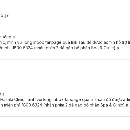
ko ạ?
 dưỡng ạ
rael với những công năng vượt trội trong điều trị da
inic, mình vui lòng inbox fanpage qua link sau để được admin hỗ trợ t
h bằng IPL có ưu điểm gì vượt trội?
ễn phí: 1800 6324 (nhấn phím 2 để gặp bộ phận Spa & Clinic) ạ.
m thì rất dễ khiến hàng rào bảo vệ da ngày càng suy yếu, da ngày càng
yếu và dễ kích ứng. Do đó, tình trạng này cần được điều trị kịp thời 
iải pháp điều trị tối ưu với những ưu điểm vượt trội cho da:
hồng ban dai dẳng sau mụn.
 trên da.
và trở nên săn chắc.
m ạ
i Hasaki Clinic, mình vui lòng inbox fanpage qua link sau để được admi
ấn miễn phí: 1800 6324 (nhấn phím 2 để gặp bộ phận Spa & Clinic) ạ.