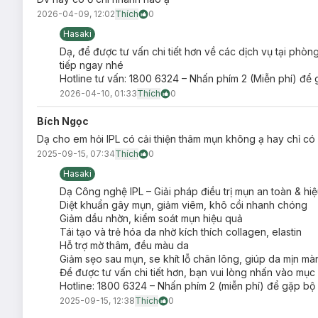
2026-04-09, 12:02
Thích
0
Hasaki
Dạ, để được tư vấn chi tiết hơn về các dịch vụ tại phò
tiếp ngay nhé
Hotline tư vấn: 1800 6324 – Nhấn phím 2 (Miễn phí) để 
2026-04-10, 01:33
Thích
0
Bích Ngọc
Dạ cho em hỏi IPL có cải thiện thâm mụn không ạ hay chỉ c
2025-09-15, 07:34
Thích
0
Hasaki
Dạ Công nghệ IPL – Giải pháp điều trị mụn an toàn & hiệ
Diệt khuẩn gây mụn, giảm viêm, khô cồi nhanh chóng
Giảm dầu nhờn, kiểm soát mụn hiệu quả
Tái tạo và trẻ hóa da nhờ kích thích collagen, elastin
Hỗ trợ mờ thâm, đều màu da
Giảm sẹo sau mụn, se khít lỗ chân lông, giúp da mịn mà
Để được tư vấn chi tiết hơn, bạn vui lòng nhấn vào mục “
Hotline: 1800 6324 – Nhấn phím 2 (miễn phí) để gặp bộ 
2025-09-15, 12:38
Thích
0