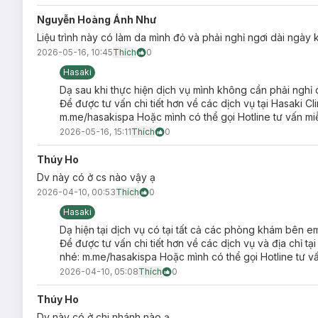
Nguyễn Hoàng Ánh Như
Liệu trình này có làm da mình đỏ và phải nghỉ ngơi dài ngày 
2026-05-16, 10:45
Thích
0
Hasaki
Dạ sau khi thực hiện dịch vụ mình không cần phải nghỉ
Công nghệ IPL hàng đầu Is
Để được tư vấn chi tiết hơn về các dịch vụ tại Hasaki Cl
Điều trị hồng ban sau mụn, giãn mao mạc
m.me/hasakispa Hoặc mình có thể gọi Hotline tư vấn mi
2026-05-16, 15:11
Thích
0
Hồng ban sau mụn nếu không được điều trị kịp thời và dứt điể
song đó, giãn mao mạch khiến làn da trở nên kém thẩm mỹ, da 
Thúy Ho
Điều trị hồng ban sau mụn, giãn mao mạch bằng IPL mang đến g
Dv này có ở cs nào vậy ạ
Cải thiện sắc tố, làm sáng và đều màu các vùng da bị 
2026-04-10, 00:53
Thích
0
Làm săn chắc và loại bỏ tình trạng giãn mao mạch lộ rõ
Hasaki
Kích thích tăng sinh collagen & elastin, giúp da trẻ hóa 
Dạ hiện tại dịch vụ có tại tất cả các phòng khám bên e
Để được tư vấn chi tiết hơn về các dịch vụ và địa chỉ tạ
Mang đến hiệu quả nhanh chóng và dứt điểm.
nhé: m.me/hasakispa Hoặc mình có thể gọi Hotline tư v
Không xâm lấn, không nghỉ dưỡng.
2026-04-10, 05:08
Thích
0
Thúy Ho
Dv này có ở chi nhánh nào ạ