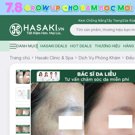
Kem Chống Nắng
Tẩy Trang
Sữa Rửa
Logo
DANH MỤC
HASAKI DEALS
HOT DEALS
THƯƠNG HIỆU
HÀNG 
Hamburger icon
Trang chủ
Hasaki Clinic & Spa
Dịch Vụ Phòng Khám
Điều