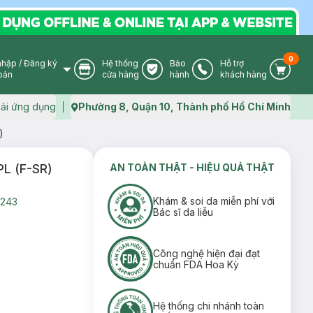
0
nhập
/
Đăng ký
Hệ thống
Bảo
Hỗ trợ
User Icon
Store Icon
Warranty Icon
Phone Icon
Cart I
oản
cửa hàng
hành
khách hàng
ải ứng dụng
Phường 8, Quận 10, Thành phố Hồ Chí Minh
Map icon
)
PL (F-SR)
AN TOÀN THẬT - HIỆU QUẢ THẬT
Khám & soi da miễn phí với
243
Bác sĩ da liễu
Công nghệ hiện đại đạt
chuẩn FDA Hoa Kỳ
Hệ thống chi nhánh toàn