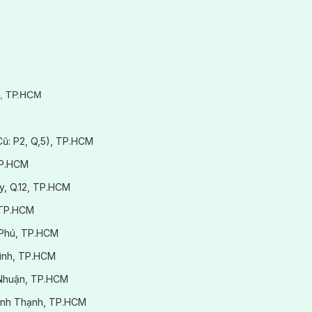
giãn mao mạch công nghệ IPL chính hãng tại Hasaki Clinic
3, TP.HCM
(Cũ: P2, Q,5), TP.HCM
TP.HCM
y, Q.12, TP.HCM
 TP.HCM
 Phú, TP.HCM
Bình, TP.HCM
ú Nhuận, TP.HCM
.Bình Thạnh, TP.HCM