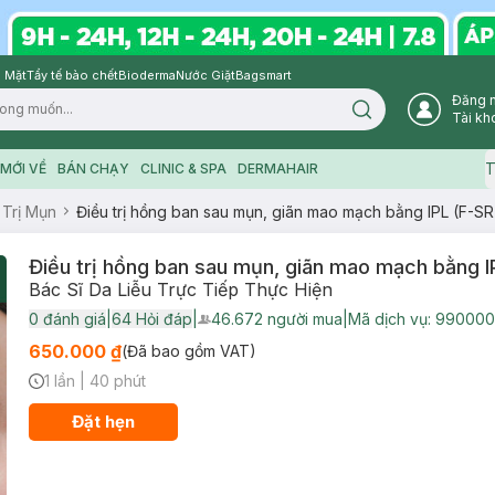
 Mặt
Tẩy tế bào chết
Bioderma
Nước Giặt
Bagsmart
Đăng 
Search icon
Tài kh
T
MỚI VỀ
BÁN CHẠY
CLINIC & SPA
DERMAHAIR
 Trị Mụn
Điều trị hồng ban sau mụn, giãn mao mạch bằng IPL (F-SR
Điều trị hồng ban sau mụn, giãn mao mạch bằng I
Bác Sĩ Da Liễu Trực Tiếp Thực Hiện
0
đánh giá
|
64
Hỏi đáp
|
46.672
người mua
|
Mã dịch vụ:
990000
User Product Icon
650.000 ₫
(Đã bao gồm VAT)
1 lần
|
40 phút
Timer Gray Icon
Đặt hẹn