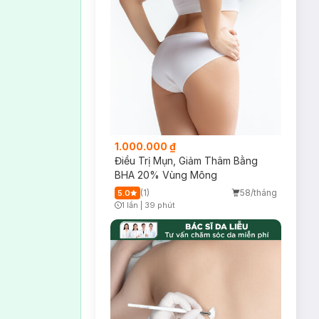
1.000.000 ₫
Điều Trị Mụn, Giảm Thâm Bằng
BHA 20% Vùng Mông
(1)
58/tháng
5.0
1 lần
|
39 phút
Timer Gray Icon