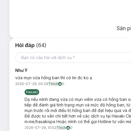
nhanh hơn, không cần thời gian nghỉ dưỡng dài hạn.
Công nghệ điều trị không xâm lấn, đảm bảo an toàn ch
Sản p
Hỏi đáp
(64)
Như Ý
vừa mụn vừa hồng ban thì có lm đc ko ạ
2026-07-29, 00:29
Thích
0
Hasaki
Dạ nếu mình đang vừa có mụn viêm vừa có hồng ban sau 
tiếp để đánh giá tình trạng mụn và mức độ hồng ban, từ 
mụn trước rồi mới điều trị hồng ban để đạt hiệu quả và
Để được tư vấn chi tiết hơn về các dịch vụ tại Hasaki Cl
m.me/hasakispa Hoặc mình có thể gọi Hotline tư vấn mi
2026-07-29, 10:52
Thích
0