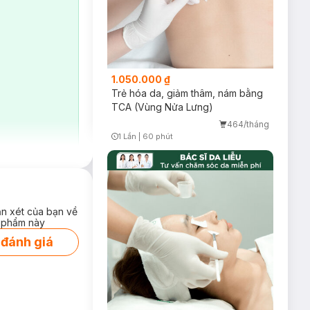
1.050.000 ₫
Trẻ hóa da, giảm thâm, nám bằng
TCA (Vùng Nửa Lưng)
464/tháng
1 Lần
|
60 phút
độ cao IPL mang
Timer Gray Icon
đại:
ồng thời cũng trở
iảm thiểu hồng ban
ận xét của bạn về
 phẩm này
 đánh giá
ông gây tổn
 của da diễn ra