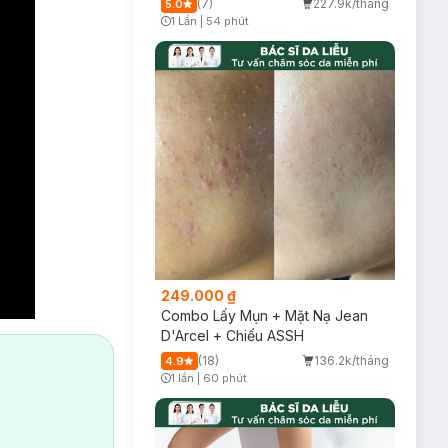
(7)
227.9k/tháng
5.0
1 Lần
|
54 phút
Timer Gray Icon
249.000 ₫
Combo Lấy Mụn + Mặt Nạ Jean
D'Arcel + Chiếu ASSH
(18)
136.2k/tháng
4.9
1 lần
|
60 phút
Timer Gray Icon