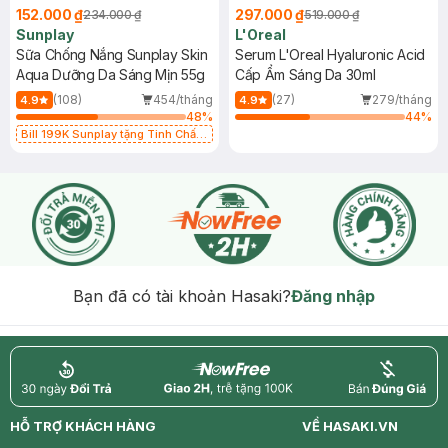
152.000 ₫
297.000 ₫
234.000 ₫
519.000 ₫
Sunplay
L'Oreal
Sữa Chống Nắng Sunplay Skin
Serum L'Oreal Hyaluronic Acid
Aqua Dưỡng Da Sáng Mịn 55g
Cấp Ẩm Sáng Da 30ml
(108)
454/tháng
(27)
279/tháng
4.9
4.9
48
%
44
%
Bill 199K Sunplay tặng Tinh Chất
Chống Nắng 7g trị giá 30K (SL có
hạn)
Bạn đã có tài khoản Hasaki?
Đăng nhập
return
nowfree
price
HỖ TRỢ KHÁCH HÀNG
VỀ HASAKI.VN