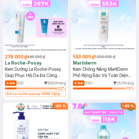
278.000 ₫
553.000 ₫
445.000 ₫
1.350.000 ₫
La Roche-Posay
Martiderm
Kem Dưỡng La Roche-Posay
Kem Chống Nắng MartiDerm
Giúp Phục Hồi Da Đa Công
Phổ Rộng Bảo Vệ Toàn Diện
Dụng 40ml
40ml
(56)
895/tháng
(110)
251/tháng
4.9
4.9
22
%
75
%
Bill La roche-posay 399K Tặng
Gel rửa mặt da dầu nhạy cảm 50ml
(SL có hạn)
-
60
%
-
49
%