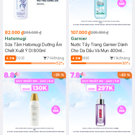
82.000 ₫
107.000 ₫
205.000 ₫
209.000 ₫
Hatomugi
Garnier
Sữa Tắm Hatomugi Dưỡng Ẩm
Nước Tẩy Trang Garnier Dành
Chiết Xuất Ý Dĩ 800ml
Cho Da Dầu Và Mụn 400ml
(Mới)
(123)
714/tháng
(69)
1.1k/tháng
4.9
4.9
52
%
30
%
-
35
%
-
43
%