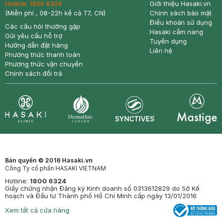
Hotline:
1800 6324
Giới thiệu Hasaki.vn
(Miễn phí , 08-22h kể cả T7, CN)
Chính sách bảo mật
Điều khoản sử dụng
Các câu hỏi thường gặp
Hasaki cẩm nang
Gửi yêu cầu hỗ trợ
Tuyển dụng
Hướng dẫn đặt hàng
Liên hệ
Phương thức thanh toán
Phương thức vận chuyển
Chính sách đổi trả
Synctives
Clinic
Dermahair
Mastige
Bản quyền © 2016 Hasaki.vn
Công Ty cổ phần HASAKI VIETNAM
Hotline:
1800 6324
Giấy chứng nhận Đăng ký Kinh doanh số 0313612829 do Sở Kế
hoạch và Đầu tư Thành phố Hồ Chí Minh cấp ngày 13/01/2016
Xem tất cả cửa hàng