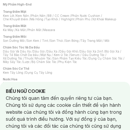
Mỹ Phẩm High-End
Trang Điểm Mặt
Kem Lót
/
Kem Nền
/
Phấn Nền
/
BB / CC Cream
/
Phấn Nước Cushion
/
Che Khuyết Điểm
/
Má Hồng
/
Tạo Khối / Highlight
/
Phấn Phủ
/
Xịt Khoá Makeup
Trang Điểm Mắt
Kẻ Mày
/
Kẻ Mắt
/
Phấn Mắt
/
Mascara
Trang Điểm Môi
Son Dưỡng Môi
/
Son Kem / Tint
/
Son Thỏi
/
Son Bóng
/
Tẩy Trang Mắt / Môi
Chăm Sóc Tóc Và Da Đầu
Dầu Gội Và Dầu Xả
/
Dầu Gội
/
Dầu Xả
/
Dầu Gội Khô
/
Dầu Gội Xả 2in1
/
Bộ Gội Xả
/
Tẩy Tế Bào Chết Da Đầu
/
Mặt Nạ / Kem Ủ Tóc
/
Serum / Dầu Dưỡng Tóc
/
Xịt Dưỡng Tóc
/
Thuốc Nhuộm Tóc
/
Sản Phẩm Tạo Kiểu Tóc
/
Dụng Cụ Chăm Sóc Tóc
/
Máy Sấy Tóc
/
Lược
/
Bộ Chăm Sóc Tóc
/
Phụ Kiện Tóc
Chăm Sóc Cơ Thể
Kem Tẩy Lông
/
Dụng Cụ Tẩy Lông
Nước Hoa
Nước Hoa Nữ
/
Nước Hoa Nam
/
Nước Hoa Cao Cấp
/
Xịt Thơm Toàn Thân
/
Nước Hoa Vùng Kín
Notice about cookies usage
BIỂU NGỮ COOKIE
Chăm Sóc Cá Nhân
Chúng tôi quan tâm đến quyền riêng tư của bạn.
Chống Muỗi
/
Khẩu Trang
/
Máy Massage
/
Mặt Nạ Xông Hơi
/
Nước Rửa Tay
/
Sản Phẩm Chăm Sóc Khác
/
Bàn Chải Đánh Răng
/
Bàn Chải Điện
/
Chúng tôi sử dụng các cookie cần thiết để vận hành
Hỗ Trợ Trắng Răng
/
Kem Đánh Răng
/
Máy Tăm Nước
/
Nước Súc Miệng
/
Tăm / Chỉ Nha Khoa
/
Xịt Thơm Miệng
/
Dung Dịch Vệ Sinh
/
Dưỡng Vùng Kín
/
website của chúng tôi và đồng hành cùng bạn trong
Khăn Ướt Vệ Sinh Vùng Kín
/
Băng Vệ Sinh
/
Tampon
/
Bọt Cạo Râu
/
Dao Cạo Râu
/
Máy Cạo Râu
suốt quá trình điều hướng. Với sự đồng ý của bạn,
Vấn Đề Về Da
chúng tôi và các đối tác của chúng tôi cũng sử dụng
Da Dầu / Lỗ Chân Lông To
/
Da Khô / Mất Nước
/
Da Lão Hóa
/
Da Mụn
/
Da Nhạy Cảm / Kích Ứng
/
Da Xỉn Màu
/
Thâm / Nám / Tàn Nhang
/