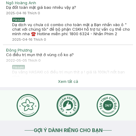
Ngô Hoàng Anh
Dạ đốt toàn mặt giá bao nhiêu vậy ạ?
2025-04-16
Thích
0
Hasaki
Dạ dịch vụ chưa có combo cho toàn mặt ạ Bạn nhấn vào ô "
chat với chúng tôi" để bộ phận CSKH hỗ trợ tư vấn cụ thể cho
mình nha ☎ Hotline miễn phí: 1800 6324 - Nhấn Phím 2
2025-04-16
Thích
0
Đông Phương
Có điều trị mụn thịt ở vùng cổ ko ạ?
2022-05-05
Thích
0
Hasaki
Dạ vâng HASAKI có điều trị mụn thịt ạ ! giá là 100k/1 nốt bạn
nhé
Xem tất cả
2022-05-06
Thích
0
GỢI Ý DÀNH RIÊNG CHO BẠN