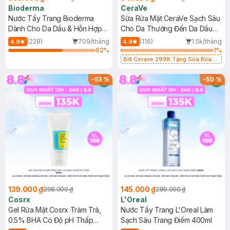
Bioderma
CeraVe
Nước Tẩy Trang Bioderma
Sữa Rửa Mặt CeraVe Sạch Sâu
Dành Cho Da Dầu & Hỗn Hợp
Cho Da Thường Đến Da Dầu
500ml
473ml
(228)
709/tháng
(116)
1.5k/tháng
4.9
4.9
62
%
1
%
Bill Cerave 299K Tặng Sữa Rửa
Mặt Cerave 30ml (SL có hạn)
-
53
%
-
50
%
139.000 ₫
145.000 ₫
298.000 ₫
289.000 ₫
Cosrx
L'Oreal
Gel Rửa Mặt Cosrx Tràm Trà,
Nước Tẩy Trang L'Oreal Làm
0.5% BHA Có Độ pH Thấp
Sạch Sâu Trang Điểm 400ml