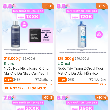
-
50
%
-
48
%
218.000 ₫
129.000 ₫
435.000 ₫
249.000 ₫
Klairs
L'Oreal
Nước Hoa Hồng Klairs Không
Nước Tẩy Trang L'Oreal Tươi
Mùi Cho Da Nhạy Cảm 180ml
Mát Cho Da Dầu, Hỗn Hợp
400ml
(148)
1.5k/tháng
(298)
2.1k/tháng
4.8
4.8
64
%
96
%
Bill Klairs từ 299k Tặng Mặt Nạ
Làm Dịu Da & Kiểm Soát Dầu Nhờn
25ml (SL Có Hạn)
-
52
%
-
40
%