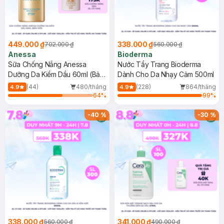
449.000 ₫
338.000 ₫
702.000 ₫
560.000 ₫
Anessa
Bioderma
Sữa Chống Nắng Anessa
Nước Tẩy Trang Bioderma
Dưỡng Da Kiềm Dầu 60ml (Bản
Dành Cho Da Nhạy Cảm 500ml
Mới)
(44)
480/tháng
(228)
864/tháng
4.9
4.9
64
%
99
%
-
40
%
-
30
%
338.000 ₫
341.000 ₫
560.000 ₫
490.000 ₫