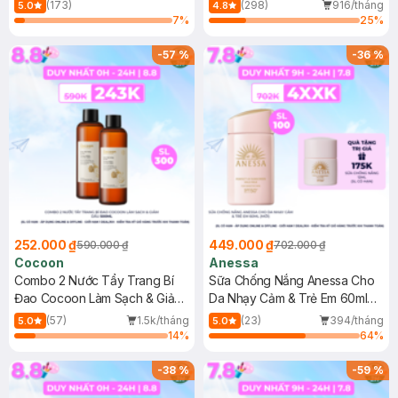
150ml
(173)
(298)
916/tháng
5.0
4.8
7
%
25
%
-
57
%
-
36
%
252.000 ₫
449.000 ₫
590.000 ₫
702.000 ₫
Cocoon
Anessa
Combo 2 Nước Tẩy Trang Bí
Sữa Chống Nắng Anessa Cho
Đao Cocoon Làm Sạch & Giảm
Da Nhạy Cảm & Trẻ Em 60ml
Dầu 500ml
(Mới)
(57)
1.5k/tháng
(23)
394/tháng
5.0
5.0
14
%
64
%
-
38
%
-
59
%