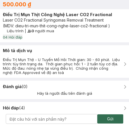
500.000 ₫
Điều Trị Mụn Thịt Công Nghệ Laser CO2 Fractional
Laser CO2 Fractional Syringomas Removal Treatment
(MDV:
dieu-tri-mun-thit-cong-nghe-laser-co2-fractional
)
Liệu trình
|
0
người mua
User Product Icon
Timer Gray Icon
0
4
Hỏi đáp
Mô tả dịch vụ
Điều Trị Mụn Thịt - U Tuyến Mồ Hôi Thời gian: 30 - 60 phút. Liệu
trình: tùy tình trạng da. Thời gian phục hồi: 1 - 2 tuần tùy cơ địa.
Mức độ đau: nóng nhẹ tại vùng điều trị. Chứng nhận công
nghệ: FDA Approved về độ an toà
Đánh giá
(
0
)
Hãy là người đầu tiên đánh giá
Hỏi đáp
(
4
)
Gửi