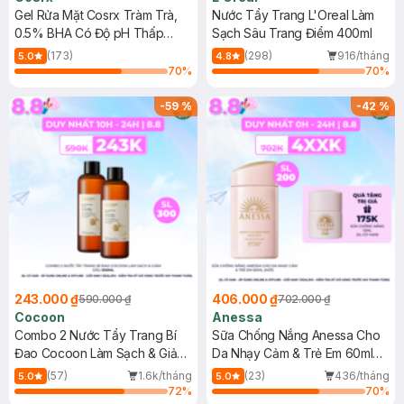
Gel Rửa Mặt Cosrx Tràm Trà,
Nước Tẩy Trang L'Oreal Làm
0.5% BHA Có Độ pH Thấp
Sạch Sâu Trang Điểm 400ml
150ml
(173)
(298)
916/tháng
5.0
4.8
70
%
70
%
-
59
%
-
42
%
243.000 ₫
406.000 ₫
590.000 ₫
702.000 ₫
Cocoon
Anessa
Combo 2 Nước Tẩy Trang Bí
Sữa Chống Nắng Anessa Cho
Đao Cocoon Làm Sạch & Giảm
Da Nhạy Cảm & Trẻ Em 60ml
Dầu 500ml
(Mới)
(57)
1.6k/tháng
(23)
436/tháng
5.0
5.0
72
%
70
%