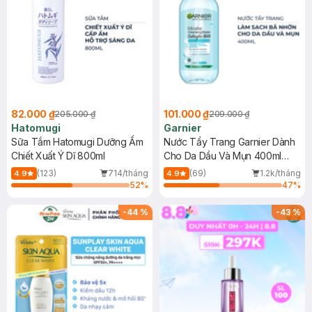
82.000 ₫
101.000 ₫
205.000 ₫
209.000 ₫
Hatomugi
Garnier
Sữa Tắm Hatomugi Dưỡng Ẩm
Nước Tẩy Trang Garnier Dành
Chiết Xuất Ý Dĩ 800ml
Cho Da Dầu Và Mụn 400ml
(Mới)
(123)
714/tháng
(69)
1.2k/tháng
4.9
4.9
52
%
47
%
-
44
%
-
43
%