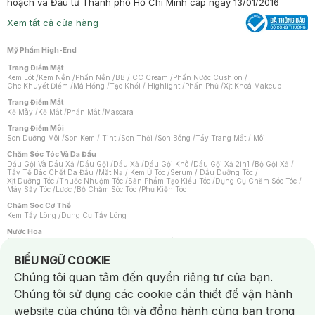
hoạch và Đầu tư Thành phố Hồ Chí Minh cấp ngày 13/01/2016
Xem tất cả cửa hàng
Mỹ Phẩm High-End
Trang Điểm Mặt
Kem Lót
/
Kem Nền
/
Phấn Nền
/
BB / CC Cream
/
Phấn Nước Cushion
/
Che Khuyết Điểm
/
Má Hồng
/
Tạo Khối / Highlight
/
Phấn Phủ
/
Xịt Khoá Makeup
Trang Điểm Mắt
Kẻ Mày
/
Kẻ Mắt
/
Phấn Mắt
/
Mascara
Trang Điểm Môi
Son Dưỡng Môi
/
Son Kem / Tint
/
Son Thỏi
/
Son Bóng
/
Tẩy Trang Mắt / Môi
Chăm Sóc Tóc Và Da Đầu
Dầu Gội Và Dầu Xả
/
Dầu Gội
/
Dầu Xả
/
Dầu Gội Khô
/
Dầu Gội Xả 2in1
/
Bộ Gội Xả
/
Tẩy Tế Bào Chết Da Đầu
/
Mặt Nạ / Kem Ủ Tóc
/
Serum / Dầu Dưỡng Tóc
/
Xịt Dưỡng Tóc
/
Thuốc Nhuộm Tóc
/
Sản Phẩm Tạo Kiểu Tóc
/
Dụng Cụ Chăm Sóc Tóc
/
Máy Sấy Tóc
/
Lược
/
Bộ Chăm Sóc Tóc
/
Phụ Kiện Tóc
Chăm Sóc Cơ Thể
Kem Tẩy Lông
/
Dụng Cụ Tẩy Lông
Nước Hoa
Nước Hoa Nữ
/
Nước Hoa Nam
/
Nước Hoa Cao Cấp
/
Xịt Thơm Toàn Thân
/
Nước Hoa Vùng Kín
Notice about cookies usage
BIỂU NGỮ COOKIE
Chăm Sóc Cá Nhân
Chúng tôi quan tâm đến quyền riêng tư của bạn.
Chống Muỗi
/
Khẩu Trang
/
Máy Massage
/
Mặt Nạ Xông Hơi
/
Nước Rửa Tay
/
Sản Phẩm Chăm Sóc Khác
/
Bàn Chải Đánh Răng
/
Bàn Chải Điện
/
Chúng tôi sử dụng các cookie cần thiết để vận hành
Hỗ Trợ Trắng Răng
/
Kem Đánh Răng
/
Máy Tăm Nước
/
Nước Súc Miệng
/
Tăm / Chỉ Nha Khoa
/
Xịt Thơm Miệng
/
Dung Dịch Vệ Sinh
/
Dưỡng Vùng Kín
/
website của chúng tôi và đồng hành cùng bạn trong
Khăn Ướt Vệ Sinh Vùng Kín
/
Băng Vệ Sinh
/
Tampon
/
Bọt Cạo Râu
/
Dao Cạo Râu
/