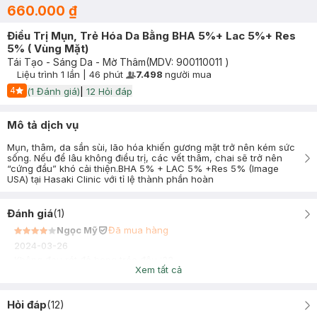
660.000 ₫
Điều Trị Mụn, Trẻ Hóa Da Bằng BHA 5%+ Lac 5%+ Res
5% ( Vùng Mặt)
Tái Tạo - Sáng Da - Mờ Thâm
(MDV:
900110011
)
Liệu trình
1 lần
|
46 phút
7.498
người mua
User Product Icon
Timer Gray Icon
4
(
1
Đánh giá)
|
12
Hỏi đáp
Start Icon
Mô tả dịch vụ
Mụn, thâm, da sần sùi, lão hóa khiến gương mặt trở nên kém sức
sống. Nếu để lâu không điều trị, các vết thâm, chai sẽ trở nên
“cứng đầu” khó cải thiện.BHA 5% + LAC 5% +Res 5% (Image
USA) tại Hasaki Clinic với tỉ lệ thành phần hoàn
Đánh giá
(
1
)
Ngọc Mỹ
Đã mua hàng
2024-03-26
Không đau rát đỏ bong tróc đâu :33
Xem tất cả
Hỏi đáp
(
12
)