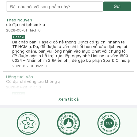
Gửi
Thao Nguyen
có địa chỉ tphcm k ạ
2026-08-01
Thích
0
Hasaki
Dạ chào bạn, Hasaki có hệ thống Clinci có 12 chi nhánh tại
TP.HCM ạ. Dạ, để được tư vấn chi tiết hơn về các dịch vụ tại
phòng khám, bạn vui lòng nhấn vào mục Chat với chúng tôi
để được admin hỗ trợ trực tiếp ngay nhé Hotline tư vấn: 1800
6324 – Nhấn phím 2 (Miễn phí) để gặp bộ phận Spa & Clinic ạ!
2026-08-01
Thích
0
Hồng tươi Văn
Có địa chỉ vũng tàu không ạ
2026-07-28
Thích
0
Hasaki
Dạ Vũng Tàu bên em có chi nhánh 177 Ba Cu, P.4, TP. Vũng
Xem tất cả
Tàu Để được tư vấn chi tiết hơn về các dịch vụ tại Hasaki
Clinic, mình vui lòng inbox fanpage qua link sau để được
admin hỗ trợ trực tiếp nhé: m.me/hasakispa Hoặc mình có thể
gọi Hotline tư vấn miễn phí: 1800 6324 (nhấn phím 2 để gặp
bộ phận Spa & Clinic) ạ.
2026-07-28
Thích
0