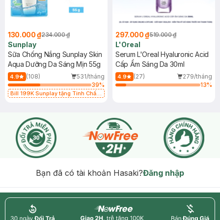
130.000 ₫
297.000 ₫
234.000 ₫
519.000 ₫
Sunplay
L'Oreal
Sữa Chống Nắng Sunplay Skin
Serum L'Oreal Hyaluronic Acid
Aqua Dưỡng Da Sáng Mịn 55g
Cấp Ẩm Sáng Da 30ml
(108)
531/tháng
(27)
279/tháng
4.9
4.9
39
%
13
%
Bill 199K Sunplay tặng Tinh Chất
Chống Nắng 7g trị giá 30K (SL có
hạn)
Bạn đã có tài khoản Hasaki?
Đăng nhập