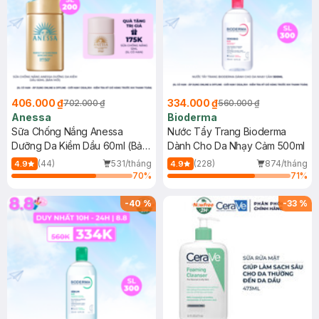
406.000 ₫
334.000 ₫
702.000 ₫
560.000 ₫
Anessa
Bioderma
Sữa Chống Nắng Anessa
Nước Tẩy Trang Bioderma
Dưỡng Da Kiềm Dầu 60ml (Bản
Dành Cho Da Nhạy Cảm 500ml
Mới)
(44)
531/tháng
(228)
874/tháng
4.9
4.9
70
%
71
%
-
40
%
-
33
%