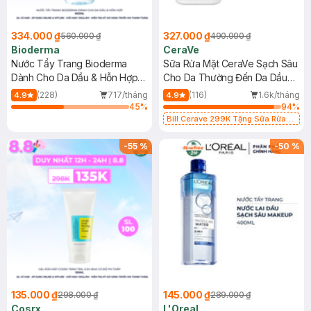
334.000 ₫
327.000 ₫
560.000 ₫
490.000 ₫
Bioderma
CeraVe
Nước Tẩy Trang Bioderma
Sữa Rửa Mặt CeraVe Sạch Sâu
Dành Cho Da Dầu & Hỗn Hợp
Cho Da Thường Đến Da Dầu
500ml
473ml
(228)
717/tháng
(116)
1.6k/tháng
4.9
4.9
45
%
94
%
Bill Cerave 299K Tặng Sữa Rửa
Mặt Cerave 30ml (SL có hạn)
-
55
%
-
50
%
135.000 ₫
145.000 ₫
298.000 ₫
289.000 ₫
Cosrx
L'Oreal