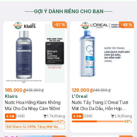
GỢI Ý DÀNH RIÊNG CHO BẠN
-
57
%
-
48
%
185.000 ₫
129.000 ₫
435.000 ₫
249.000 ₫
Klairs
L'Oreal
Nước Hoa Hồng Klairs Không
Nước Tẩy Trang L'Oreal Tươi
Mùi Cho Da Nhạy Cảm 180ml
Mát Cho Da Dầu, Hỗn Hợp
400ml
(148)
1.7k/tháng
(298)
2.1k/tháng
4.8
4.8
92
%
48
%
Bill Klairs từ 299k Tặng Mặt Nạ
Làm Dịu Da & Kiểm Soát Dầu Nhờn
25ml (SL Có Hạn)