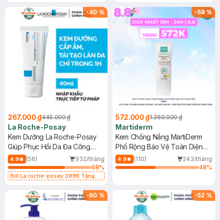
-
40
%
-
58
%
267.000 ₫
572.000 ₫
445.000 ₫
1.350.000 ₫
La Roche-Posay
Martiderm
Kem Dưỡng La Roche-Posay
Kem Chống Nắng MartiDerm
Giúp Phục Hồi Da Đa Công
Phổ Rộng Bảo Vệ Toàn Diện
Dụng 40ml
40ml
(56)
932/tháng
(110)
243/tháng
4.9
4.9
68
%
48
%
Bill La roche-posay 399K Tặng
Gel rửa mặt da dầu nhạy cảm 50ml
(SL có hạn)
-
60
%
-
52
%