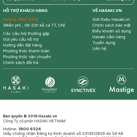
return
nowfree
price
HỖ TRỢ KHÁCH HÀNG
VỀ HASAKI.VN
Hotline:
1800 6324
Giới thiệu Hasaki.vn
(Miễn phí , 08-22h kể cả T7, CN)
Chính sách bảo mật
Điều khoản sử dụng
Các câu hỏi thường gặp
Hasaki cẩm nang
Gửi yêu cầu hỗ trợ
Tuyển dụng
Hướng dẫn đặt hàng
Liên hệ
Phương thức thanh toán
Phương thức vận chuyển
Chính sách đổi trả
Synctives
Clinic
Dermahair
Mastige
Bản quyền © 2016 Hasaki.vn
Công Ty cổ phần HASAKI VIETNAM
Hotline:
1800 6324
Giấy chứng nhận Đăng ký Kinh doanh số 0313612829 do Sở Kế