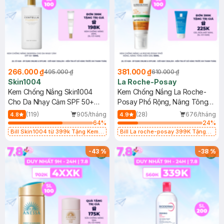
266.000 ₫
381.000 ₫
495.000 ₫
610.000 ₫
Skin1004
La Roche-Posay
Kem Chống Nắng Skin1004
Kem Chống Nắng La Roche-
Cho Da Nhạy Cảm SPF 50+
Posay Phổ Rộng, Nâng Tông
50ml
Kiềm Dầu 50ml
(119)
905/tháng
(28)
676/tháng
4.8
4.9
64
%
24
%
Bill Skin1004 từ 399k Tặng Kem
Bill La roche-posay 399K Tặng
Chống Nắng Cho Da Nhạy Cảm
Gel rửa mặt da dầu nhạy cảm 50ml
SPF 50+ 20ml (SL Có Hạn)
(SL có hạn)
-
43
%
-
38
%