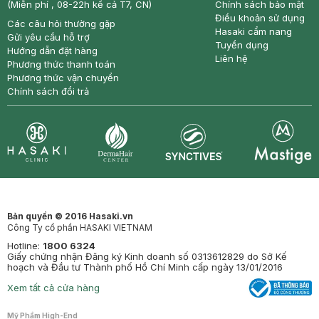
(Miễn phí , 08-22h kể cả T7, CN)
Chính sách bảo mật
Điều khoản sử dụng
Các câu hỏi thường gặp
Hasaki cẩm nang
Gửi yêu cầu hỗ trợ
Tuyển dụng
Hướng dẫn đặt hàng
Liên hệ
Phương thức thanh toán
Phương thức vận chuyển
Chính sách đổi trả
Synctives
Clinic
Dermahair
Mastige
Bản quyền © 2016 Hasaki.vn
Công Ty cổ phần HASAKI VIETNAM
Hotline:
1800 6324
Giấy chứng nhận Đăng ký Kinh doanh số 0313612829 do Sở Kế
hoạch và Đầu tư Thành phố Hồ Chí Minh cấp ngày 13/01/2016
Xem tất cả cửa hàng
Mỹ Phẩm High-End