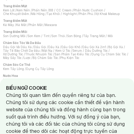
Trang Điểm Mặt
Kem Lót
/
Kem Nền
/
Phấn Nền
/
BB / CC Cream
/
Phấn Nước Cushion
/
Che Khuyết Điểm
/
Má Hồng
/
Tạo Khối / Highlight
/
Phấn Phủ
/
Xịt Khoá Makeup
Trang Điểm Mắt
Kẻ Mày
/
Kẻ Mắt
/
Phấn Mắt
/
Mascara
Trang Điểm Môi
Son Dưỡng Môi
/
Son Kem / Tint
/
Son Thỏi
/
Son Bóng
/
Tẩy Trang Mắt / Môi
Chăm Sóc Tóc Và Da Đầu
Dầu Gội Và Dầu Xả
/
Dầu Gội
/
Dầu Xả
/
Dầu Gội Khô
/
Dầu Gội Xả 2in1
/
Bộ Gội Xả
/
Tẩy Tế Bào Chết Da Đầu
/
Mặt Nạ / Kem Ủ Tóc
/
Serum / Dầu Dưỡng Tóc
/
Xịt Dưỡng Tóc
/
Thuốc Nhuộm Tóc
/
Sản Phẩm Tạo Kiểu Tóc
/
Dụng Cụ Chăm Sóc Tóc
/
Máy Sấy Tóc
/
Lược
/
Bộ Chăm Sóc Tóc
/
Phụ Kiện Tóc
Chăm Sóc Cơ Thể
Kem Tẩy Lông
/
Dụng Cụ Tẩy Lông
Nước Hoa
Nước Hoa Nữ
/
Nước Hoa Nam
/
Nước Hoa Cao Cấp
/
Xịt Thơm Toàn Thân
/
Nước Hoa Vùng Kín
Notice about cookies usage
BIỂU NGỮ COOKIE
Chăm Sóc Cá Nhân
Chúng tôi quan tâm đến quyền riêng tư của bạn.
Chống Muỗi
/
Khẩu Trang
/
Máy Massage
/
Mặt Nạ Xông Hơi
/
Nước Rửa Tay
/
Sản Phẩm Chăm Sóc Khác
/
Bàn Chải Đánh Răng
/
Bàn Chải Điện
/
Chúng tôi sử dụng các cookie cần thiết để vận hành
Hỗ Trợ Trắng Răng
/
Kem Đánh Răng
/
Máy Tăm Nước
/
Nước Súc Miệng
/
Tăm / Chỉ Nha Khoa
/
Xịt Thơm Miệng
/
Dung Dịch Vệ Sinh
/
Dưỡng Vùng Kín
/
website của chúng tôi và đồng hành cùng bạn trong
Khăn Ướt Vệ Sinh Vùng Kín
/
Băng Vệ Sinh
/
Tampon
/
Bọt Cạo Râu
/
Dao Cạo Râu
/
Máy Cạo Râu
suốt quá trình điều hướng. Với sự đồng ý của bạn,
Vấn Đề Về Da
chúng tôi và các đối tác của chúng tôi cũng sử dụng
Da Dầu / Lỗ Chân Lông To
/
Da Khô / Mất Nước
/
Da Lão Hóa
/
Da Mụn
/
Da Nhạy Cảm / Kích Ứng
/
Da Xỉn Màu
/
Thâm / Nám / Tàn Nhang
/
cookie để theo dõi các hoạt động trực tuyến của
Quầng Thâm & Bọng Mắt
/
Sẹo
/
Viêm Da Cơ Địa