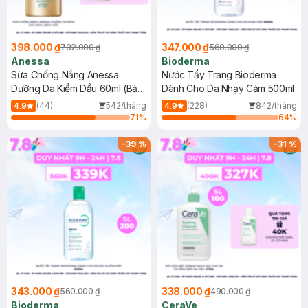
398.000 ₫
347.000 ₫
702.000 ₫
560.000 ₫
Anessa
Bioderma
Sữa Chống Nắng Anessa
Nước Tẩy Trang Bioderma
Dưỡng Da Kiềm Dầu 60ml (Bản
Dành Cho Da Nhạy Cảm 500ml
Mới)
(44)
542/tháng
(228)
842/tháng
4.9
4.9
71
%
64
%
-
39
%
-
31
%
343.000 ₫
338.000 ₫
560.000 ₫
490.000 ₫
Bioderma
CeraVe