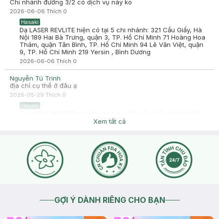
Chi nhánh đường 3/2 có dịch vụ này ko
2026-06-06
Thích
0
Hasaki
Dạ LASER REVLITE hiện có tại 5 chi nhánh: 321 Cầu Giấy, Hà
Nội 189 Hai Bà Trưng, quận 3, TP. Hồ Chí Minh 71 Hoàng Hoa
Thám, quận Tân Bình, TP. Hồ Chí Minh 94 Lê Văn Việt, quận
9, TP. Hồ Chí Minh 219 Yersin , Bình Dương
2026-06-06
Thích
0
Nguyễn Tú Trinh
địa chỉ cụ thể ở đâu ạ
2026-05-29
Thích
0
Hasaki
Dạ LASER REVLITE tại 5 chi nhánh: 321 Cầu Giấy, Hà Nội 189
Hai Bà Trưng, quận 3, TP. Hồ Chí Minh 71 Hoàng Hoa Thám,
Xem tất cả
quận Tân Bình, TP. Hồ Chí Minh 94 Lê Văn Việt, quận 9, TP.
Hồ Chí Minh 219 Yersin , Bình Dương
2026-05-29
Thích
0
GỢI Ý DÀNH RIÊNG CHO BẠN