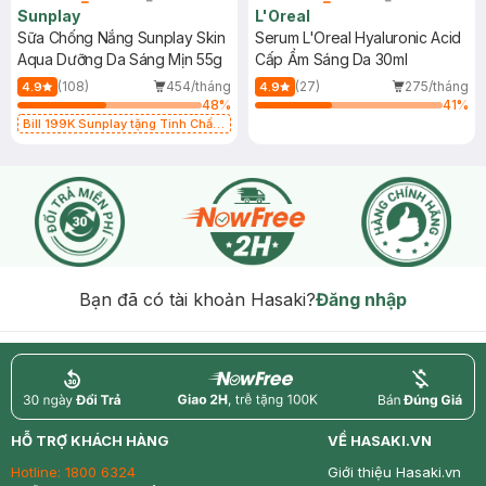
Sunplay
L'Oreal
Sữa Chống Nắng Sunplay Skin
Serum L'Oreal Hyaluronic Acid
Aqua Dưỡng Da Sáng Mịn 55g
Cấp Ẩm Sáng Da 30ml
(108)
454/tháng
(27)
275/tháng
4.9
4.9
48
%
41
%
Bill 199K Sunplay tặng Tinh Chất
Chống Nắng 7g trị giá 30K (SL có
hạn)
Bạn đã có tài khoản Hasaki?
Đăng nhập
return
nowfree
price
HỖ TRỢ KHÁCH HÀNG
VỀ HASAKI.VN
Hotline:
1800 6324
Giới thiệu Hasaki.vn