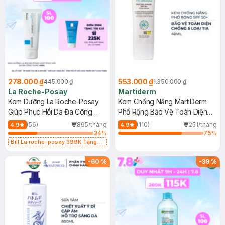
278.000 ₫
553.000 ₫
445.000 ₫
1.350.000 ₫
La Roche-Posay
Martiderm
Kem Dưỡng La Roche-Posay
Kem Chống Nắng MartiDerm
Giúp Phục Hồi Da Đa Công
Phổ Rộng Bảo Vệ Toàn Diện
Dụng 40ml
40ml
(56)
895/tháng
(110)
251/tháng
4.9
4.9
34
%
75
%
Bill La roche-posay 399K Tặng
Gel rửa mặt da dầu nhạy cảm 50ml
(SL có hạn)
-
60
%
-
39
%