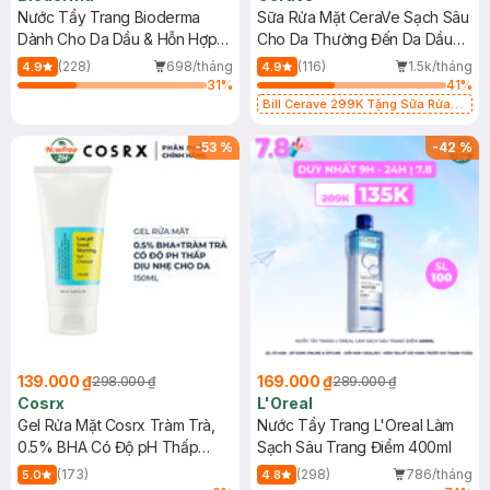
Nước Tẩy Trang Bioderma
Sữa Rửa Mặt CeraVe Sạch Sâu
Dành Cho Da Dầu & Hỗn Hợp
Cho Da Thường Đến Da Dầu
500ml
473ml
(228)
698/tháng
(116)
1.5k/tháng
4.9
4.9
31
%
41
%
Bill Cerave 299K Tặng Sữa Rửa
Mặt Cerave 30ml (SL có hạn)
-
53
%
-
42
%
139.000 ₫
169.000 ₫
298.000 ₫
289.000 ₫
Cosrx
L'Oreal
Gel Rửa Mặt Cosrx Tràm Trà,
Nước Tẩy Trang L'Oreal Làm
0.5% BHA Có Độ pH Thấp
Sạch Sâu Trang Điểm 400ml
150ml
(173)
(298)
786/tháng
5.0
4.8