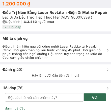
1.200.000 ₫
Điều Trị Nám Bằng Laser RevLite + Điện Di Matrix Repair
Bác Sĩ Da Liễu Trực Tiếp Thực Hiện
(MDV:
900010388
)
Liệu trình
|
3.463
người mua
User Product Icon
Timer Gray Icon
0
76
Hỏi đáp
Mô tả dịch vụ
Điều trị nám hiệu quả với công nghệ Laser RevLite tại Hasaki
Clinic Thời gian toàn bộ liệu trình: khoảng 45 phút Thời gian hồi
phục: không cần nghỉ dưỡng Liệu trình: tùy tình trạng da Mức độ
đau: cảm giác châm chích nh
Đánh giá
(
0
)
Hãy là người đầu tiên đánh giá
Hỏi đáp
(
76
)
Gửi
đàm hụê đào