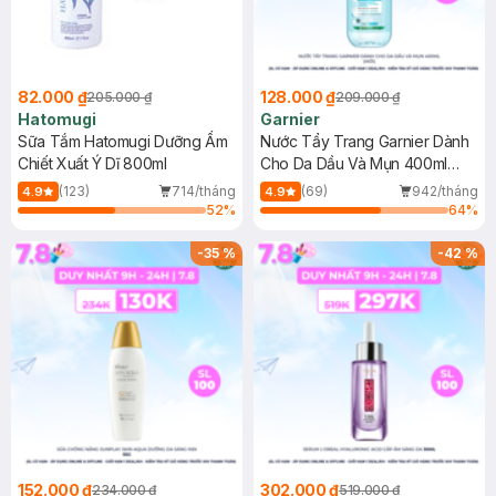
82.000 ₫
128.000 ₫
205.000 ₫
209.000 ₫
Hatomugi
Garnier
Sữa Tắm Hatomugi Dưỡng Ẩm
Nước Tẩy Trang Garnier Dành
Chiết Xuất Ý Dĩ 800ml
Cho Da Dầu Và Mụn 400ml
(Mới)
(123)
714/tháng
(69)
942/tháng
4.9
4.9
52
%
64
%
-
35
%
-
42
%
152.000 ₫
302.000 ₫
234.000 ₫
519.000 ₫