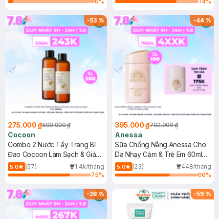
6
%
74
%
-
53
%
-
44
%
275.000 ₫
395.000 ₫
590.000 ₫
702.000 ₫
Cocoon
Anessa
Combo 2 Nước Tẩy Trang Bí
Sữa Chống Nắng Anessa Cho
Đao Cocoon Làm Sạch & Giảm
Da Nhạy Cảm & Trẻ Em 60ml
Dầu 500ml
(Mới)
(57)
1.4k/tháng
(23)
448/tháng
5.0
5.0
75
%
66
%
-
38
%
-
59
%