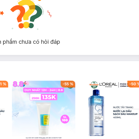
trước khi đến)
n phẩm chưa có hỏi đáp
-
55
%
-
50
%