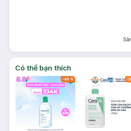
Tư vấn: 1800 6324 (Phím 2)
⏰ Thời gian hoạt động: 9h00 đến 20h00 hằng ngày. (Đặt hẹn 
* Hiệu quả điều trị tùy thuộc vào cơ địa của mỗi người.
Sả
Có thể bạn thích
-
40
%
-
31
%