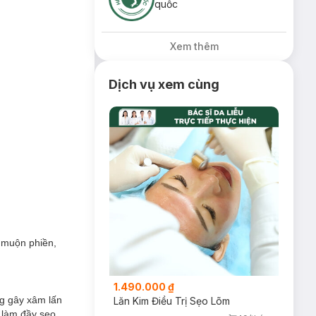
quốc
Xem thêm
Dịch vụ xem cùng
i muộn phiền,
1.490.000 ₫
g gây xâm lấn
Lăn Kim Điều Trị Sẹo Lõm
 làm đầy sẹo.