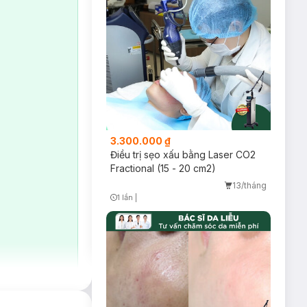
3.300.000 ₫
Điều trị sẹo xấu bằng Laser CO2
Fractional (15 - 20 cm2)
13/tháng
1 lần
|
Timer Gray Icon
o tình trạng da