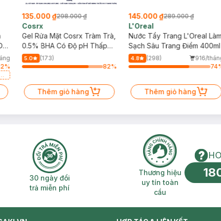
145.000 ₫
243.000 ₫
 ₫
289.000 ₫
590.000 ₫
L'Oreal
Cocoon
 Tràm Trà,
Nước Tẩy Trang L'Oreal Làm
Combo 2 Nước Tẩy T
pH Thấp
Sạch Sâu Trang Điểm 400ml
Đao Cocoon Làm Sạ
Giảm Dầu 500ml
(298)
916/tháng
(57)
4.8
5.0
82
%
74
%
àng
Thêm giỏ hàng
Thêm giỏ hàn
HO
18
n phí 2H
30 ngày đổi trả miễn phí
Thương hiệu uy 
Thương hiệu
30 ngày đổi
uy tín toàn
trả miễn phí
cầu