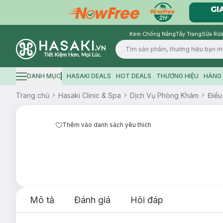
Kem Chống Nắng
Tẩy Trang
Sữa Rửa
Logo
DANH MỤC
HASAKI DEALS
HOT DEALS
THƯƠNG HIỆU
HÀNG 
Hamburger icon
Trang chủ
Hasaki Clinic & Spa
Dịch Vụ Phòng Khám
Điều
Thêm vào danh sách yêu thích
Mô tả
Đánh giá
Hỏi đáp