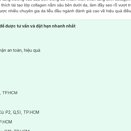
thích tái tạo lớp collagen nằm sâu bên dưới da, làm đầy sẹo rỗ vượt tr
được nhiều chuyên gia da liễu đầu ngành đánh giá cao về hiệu quả điều
 tức phá tan sắc tố melanin (nguyên nhân gây nên những vùng bị thâm
để được tư vấn và đặt hẹn nhanh nhất
tự nhiên của cơ thể, trả lại làn da trắng sáng. Bên cạnh đó, năng lượn
t, săn chắc, tươi trẻ, khỏe mạnh và kiểm soát tuyến bã nhờn, ngăn ngừa
u, loại bỏ tế bào già cỗi, kích thích tái tạo và giúp thay da phẳng mịn
ận an toàn, hiệu quả
3, TP.HCM
(Cũ: P2, Q,5), TP.HCM
TP.HCM