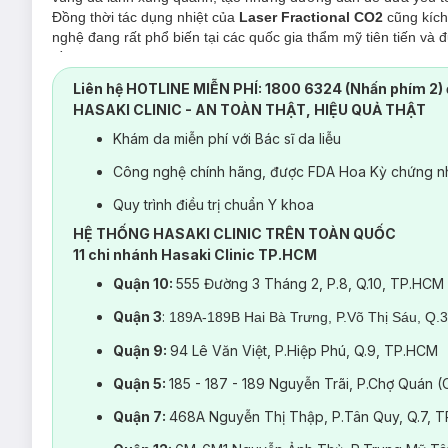
Đồng thời tác dụng nhiệt của
Laser Fractional CO2
cũng kích 
nghệ đang rất phổ biến tại các quốc gia thẩm mỹ tiên tiến và 
đầu hiện nay.
Đồng thời năng lượng cực mạnh với tốc độ chiếu cao ngay lập
Liên hệ HOTLINE MIỄN PHÍ: 1800 6324 (Nhấn phím 2) 
khiến chúng đẩy dần lên trên bề mặt da, đào thải theo cơ chế 
HASAKI CLINIC - AN TOÀN THẬT, HIỆU QUẢ THẬT
xuống da kích thích tăng sinh sợi collagen, giúp da đàn hồi tố
Khám da miễn phí với Bác sĩ da liễu
chân lông lớn và sự phát triển của mụn.
Phá hủy mô xơ cứng đầ
mượt tự nhiên.
Công nghệ chính hãng, được FDA Hoa Kỳ chứng nh
Quy trình điều trị chuẩn Y khoa
HỆ THỐNG HASAKI CLINIC TRÊN TOÀN QUỐC
11 chi nhánh Hasaki Clinic TP.HCM
Quận 10:
555 Đường 3 Tháng 2, P.8, Q.10, TP.HCM
Quận 3
:
189A-189B Hai Bà Trưng, P.Võ Thị Sáu, Q.
Quận 9:
94 Lê Văn Việt, P.Hiệp Phú, Q.9, TP.HCM
Quận 5:
185 - 187 - 189 Nguyễn Trãi, P.Chợ Quán 
Quận 7:
468A Nguyễn Thị Thập, P.Tân Quy, Q.7, 