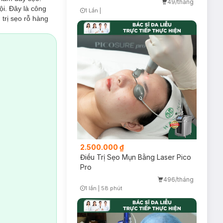
49/tháng
ội. Đây là công
1 Lần
|
Timer Gray Icon
 trị sẹo rỗ hàng
 đen trên da),
g ánh sáng đi
 tình trạng lỗ
, trơn láng, mềm
2.500.000 ₫
Điều Trị Sẹo Mụn Bằng Laser Pico
Pro
496/tháng
1 lần
|
58 phút
Timer Gray Icon