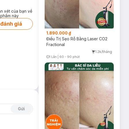
ận xét của bạn về
 phẩm này
 đánh giá
1.890.000 ₫
Điều Trị Sẹo Rỗ Bằng Laser CO2
Fractional
ợc khách hàng
1.2k/tháng
1 Lần
|
60 - 90 phút
Timer Gray Icon
iết để đưa ra
ên đơn giản hơn.
Gửi