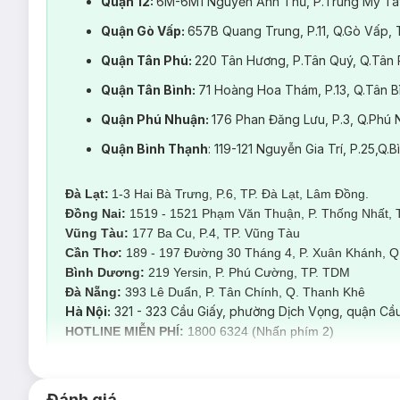
Quận 12:
6M-6M1 Nguyễn Ảnh Thủ, P.Trung Mỹ Tâ
Quận Gò Vấp:
657B Quang Trung, P.11, Q.Gò Vấp,
Quận Tân Phú:
220 Tân Hương, P.Tân Quý, Q.Tân
Quận Tân Bình:
71 Hoàng Hoa Thám, P.13, Q.Tân 
Quận Phú Nhuận:
176 Phan Đăng Lưu, P.3, Q.Ph
Quận Bình Thạnh
: 119-121 Nguyễn Gia Trí, P.25,Q
Đà Lạt:
1-3 Hai Bà Trưng, P.6, TP. Đà Lạt, Lâm Đồng.
Đồng Nai:
1519 - 1521 Phạm Văn Thuận, P. Thống Nhất, 
Công nghệ
Laser Fractional
Vũng Tàu:
177 Ba Cu, P.4, TP. Vũng Tàu
Cần Thơ:
189 - 197 Đường 30 Tháng 4, P. Xuân Khánh, Q.
Bạn sẽ cảm thấy gì khi điều trị Laser Fra
Bình Dương:
219 Yersin, P. Phú Cường, TP. TDM
Khi dùng tia
Laser Fractional CO2
da bạn có thể xuất hiện c
Đà Nẵng:
393 Lê Duẩn, P. Tân Chính, Q. Thanh Kh
của mỗi khách hàng.
Hà Nội:
321 - 323 Cầu Giấy, phường Dịch Vọng, quận Cầu
Quy trình điều trị Laser Fractional CO2 t
HOTLINE MIỄN PHÍ:
1800 6324 (Nhấn phím 2)
Bước 1: Bác sĩ thăm khám, kiểm tra, phân tích tình trạ
Bước 2: Tẩy trang, làm sạch da.
Đánh giá