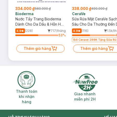
338.000 ₫
135.000 ₫
000 ₫
490.000 ₫
298.000
CeraVe
Cosrx
g Bioderma
Sữa Rửa Mặt CeraVe Sạch
Gel Rửa Mặt Cosrx
ầu & Hỗn Hợp
Sâu Cho Da Thường Đến Da
0.5% BHA Có Độ 
Dầu 473ml
150ml
717/tháng
(116)
1.5k/tháng
(173)
4.9
5.0
53
%
42
%
Bill Cerave 299K Tặng Sữa Rửa
Mặt Cerave 30ml (SL có hạn)
hàng
Thêm giỏ hàng
Thêm giỏ h
Thanh toán khi nhận hàng
Giao nhanh miễ
Thanh toán
Giao nhanh
khi nhận
miễn phí 2H
hàng