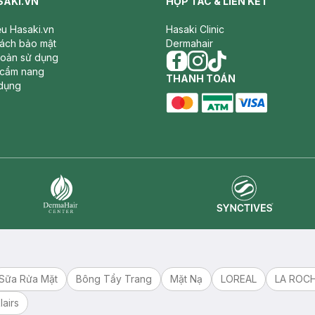
SAKI.VN
HỢP TÁC & LIÊN KẾT
iệu Hasaki.vn
Hasaki Clinic
sách bảo mật
Dermahair
hoản sử dụng
 cẩm nang
facebook
THANH TOÁN
instagram
tiktok
dụng
master card
ATM card
visa card
Synctives
Dermahair
Sữa Rửa Mặt
Bông Tẩy Trang
Mặt Nạ
LOREAL
LA ROC
lairs