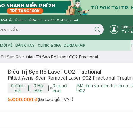
 Mặt
Tẩy tế bào chết
Bioderma
Nước Giặt
Bagsmart
Đăng 
Search icon
Tài kh
T
MỚI VỀ
BÁN CHẠY
CLINIC & SPA
DERMAHAIR
 Trị Sẹo Rỗ
Điều Trị Sẹo Rỗ Laser CO2 Fractional
Điều Trị Sẹo Rỗ Laser CO2 Fractional
Pitted Acne Scar Removal Laser C02 Fractional Treatm
0
đánh
0
Hỏi
0
người
Mã dịch vụ:
dieu-tri-seo-ro-l
|
|
|
User Product Icon
giá
đáp
mua
c02
5.000.000 ₫
(Đã bao gồm VAT)