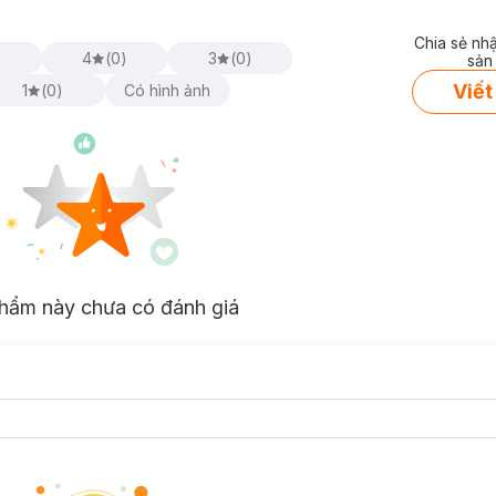
Chia sẻ nh
)
4
(
0
)
3
(
0
)
sản
Viết
1
(
0
)
Có hình ảnh
ất hiện nay được chứng minh hiệu quả trong việc điều trị sẹo rỗ đã đư
ều năm kinh nghiệm trong ngành. Có đầy đủ kiến thức và kĩ năng cần th
 việc sử dụng công nghệ
Laser Fractional CO2
điều trị sẹo rỗ đã trở n
hẩm này chưa có đánh giá
u trị. Luôn bôi kem chống nắng ngay cả khi ở trong nhà.
sau điều trị để da được phục hồi tốt nhất