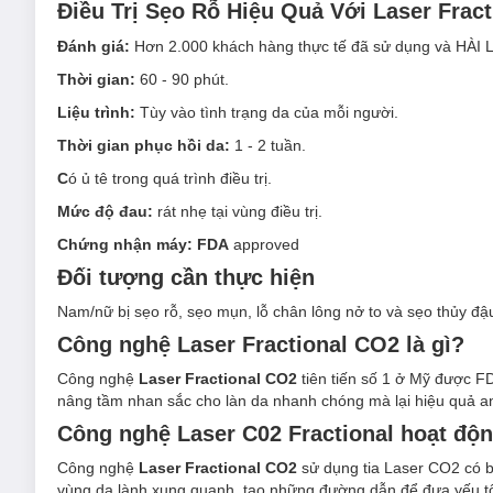
Điều Trị Sẹo Rỗ Hiệu Quả Với Laser Frac
Đánh giá:
Hơn 2.000 khách hàng thực tế đã sử dụng và HÀI L
Thời gian:
60 - 90 phút.
Liệu trình:
Tùy vào tình trạng da của mỗi người.
Thời gian phục hồi da:
1 - 2 tuần.
C
ó ủ tê trong quá trình điều trị.
Mức độ đau:
rát nhẹ tại vùng điều trị.
Chứng nhận máy:
FDA
approved
Đối tượng cần th
ực hiện
Nam/nữ bị sẹo rỗ, sẹo mụn, lỗ chân lông nở to và sẹo thủy đậ
Công nghệ Laser Fractional CO2 là gì?
Công nghệ
Laser
Fractional
CO2
tiên tiến số 1 ở Mỹ được F
nâng tầm nhan sắc cho làn da nhanh chóng mà lại hiệu quả an
Công nghệ Laser C02 Fractional hoạt độn
Công nghệ
Laser Fractional CO2
sử dụng tia Laser CO2 có 
vùng da lành xung quanh, tạo những đường dẫn để đưa yếu tố 