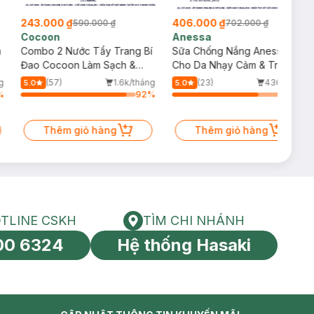
406.000 ₫
278.000 ₫
702.000 ₫
445.000 ₫
Anessa
La Roche-Posay
rang Bí
Sữa Chống Nắng Anessa
Kem Dưỡng La Roche-
ch &
Cho Da Nhạy Cảm & Trẻ Em
Giúp Phục Hồi Da Đa 
60ml (Mới)
Dụng 40ml
1.6k/tháng
(23)
436/tháng
(56)
89
5.0
4.9
92
%
74
%
Bill La roche-posay 399K
Gel rửa mặt da dầu nhạy c
g
Thêm giỏ hàng
50ml (SL có hạn)
Thêm giỏ hàng
TLINE CSKH
TÌM CHI NHÁNH
HOTLINE CSKH
Tìm chi nhánh
00 6324
Hệ thống Hasaki
tín toàn cầu