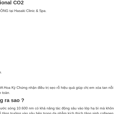
tional CO2
ÒNG tại Hasaki Clinic & Spa.
u.
DA Hoa Kỳ Chứng nhận điều trị sẹo rỗ hiệu quả giúp chị em xóa tan nỗ
 toàn.
g ra sao ?
bước sóng 10.600 nm có khả năng tác động sâu vào lớp hạ bì mà khôn
tăng trưởng vào sâu bên trong da nhằm kích thích tăng sinh collagen