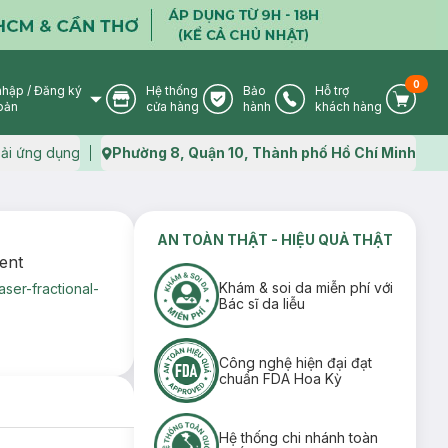
0
nhập
/
Đăng ký
Hệ thống
Bảo
Hỗ trợ
User Icon
Store Icon
Warranty Icon
Phone Icon
Cart I
oản
cửa hàng
hành
khách hàng
ải ứng dụng
Phường 8, Quận 10, Thành phố Hồ Chí Minh
Map icon
AN TOÀN THẬT - HIỆU QUẢ THẬT
ent
Khám & soi da miễn phí với
aser-fractional-
Bác sĩ da liễu
Công nghệ hiện đại đạt
chuẩn FDA Hoa Kỳ
Hệ thống chi nhánh toàn