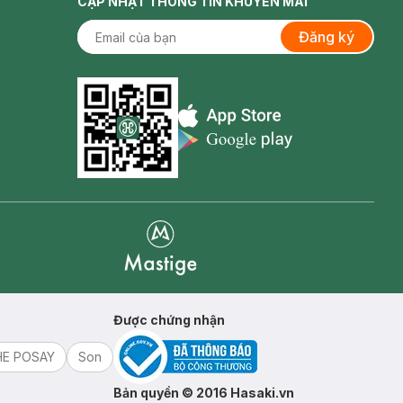
CẬP NHẬT THÔNG TIN KHUYẾN MÃI
Đăng ký
Appstore icon
Goolge Play icon
Mastige
Được chứng nhận
HE POSAY
Son
Bản quyền © 2016 Hasaki.vn