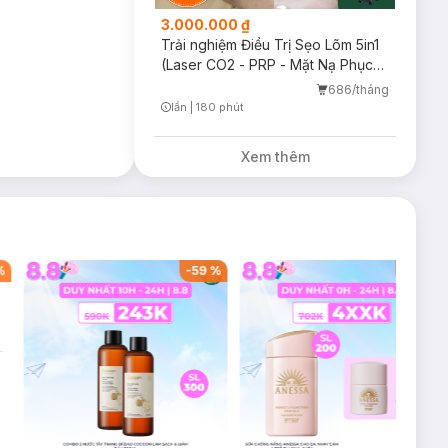
3.000.000 ₫
Trải nghiệm Điều Trị Sẹo Lõm 5in1
(Laser CO2 - PRP - Mặt Nạ Phục
Hồi - Chiếu ASSH)
686/tháng
lần
|
180 phút
Timer Gray Icon
Xem thêm
-
59
%
-
42
%