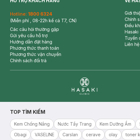
HỖ TRỢ KHÁCH HÀNG
VỀ HA
Giới th
Hotline:
1800 6324
Chính 
(Miễn phí , 08-22h kể cả T7, CN)
Điều k
Các câu hỏi thường gặp
Hasaki
Gửi yêu cầu hỗ trợ
Tuyển 
Hướng dẫn đặt hàng
Liên hệ
Phương thức thanh toán
Phương thức vận chuyển
Chính sách đổi trả
Clinic
TOP TÌM KIẾM
Kem Chống Nắng
Nước Tẩy Trang
Kem Dưỡng Ẩm
Obagi
VASELINE
Carslan
cerave
olay
toner k