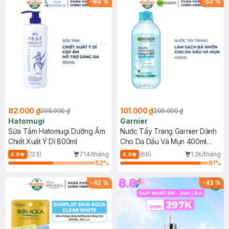
-
60
%
-
52
%
82.000 ₫
101.000 ₫
205.000 ₫
209.000 ₫
Hatomugi
Garnier
Sữa Tắm Hatomugi Dưỡng Ẩm
Nước Tẩy Trang Garnier Dành
Chiết Xuất Ý Dĩ 800ml
Cho Da Dầu Và Mụn 400ml
(Mới)
(123)
714/tháng
(69)
1.2k/tháng
4.9
4.9
52
%
91
%
-
42
%
-
43
%