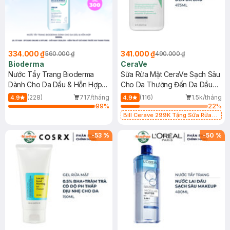
334.000 ₫
341.000 ₫
560.000 ₫
490.000 ₫
Bioderma
CeraVe
Nước Tẩy Trang Bioderma
Sữa Rửa Mặt CeraVe Sạch Sâu
Dành Cho Da Dầu & Hỗn Hợp
Cho Da Thường Đến Da Dầu
500ml
473ml
(228)
717/tháng
(116)
1.5k/tháng
4.9
4.9
99
%
22
%
Bill Cerave 299K Tặng Sữa Rửa
Mặt Cerave 30ml (SL có hạn)
-
53
%
-
50
%