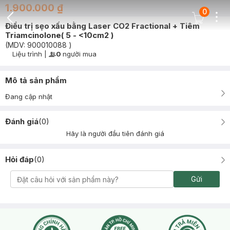
1.900.000 ₫
0
Dots
Cart Icon
Điều trị sẹo xấu bằng Laser CO2 Fractional + Tiêm
Back Icon
Triamcinolone( 5 - <10cm2 )
(MDV:
900010088
)
Liệu trình
|
0
người mua
User Product Icon
Timer Gray Icon
Mô tả sản phẩm
Đang cập nhật
Đánh giá
(
0
)
Hãy là người đầu tiên đánh giá
Hỏi đáp
(
0
)
Gửi