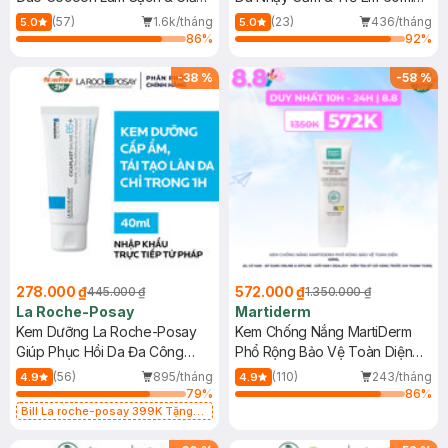
Dầu 500ml
(Mới)
(57)
1.6k/tháng
(23)
436/tháng
5.0
5.0
86
%
92
%
-
38
%
-
58
%
278.000 ₫
572.000 ₫
445.000 ₫
1.350.000 ₫
La Roche-Posay
Martiderm
Kem Dưỡng La Roche-Posay
Kem Chống Nắng MartiDerm
Giúp Phục Hồi Da Đa Công
Phổ Rộng Bảo Vệ Toàn Diện
Dụng 40ml
40ml
(56)
895/tháng
(110)
243/tháng
4.9
4.9
79
%
86
%
Bill La roche-posay 399K Tặng
Gel rửa mặt da dầu nhạy cảm 50ml
(SL có hạn)