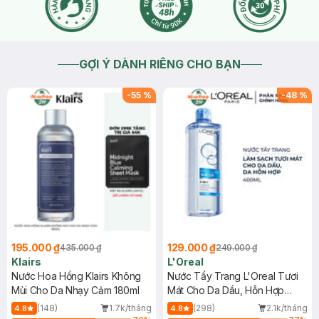
GỢI Ý DÀNH RIÊNG CHO BẠN
-
55
%
-
48
%
195.000 ₫
129.000 ₫
435.000 ₫
249.000 ₫
Klairs
L'Oreal
Nước Hoa Hồng Klairs Không
Nước Tẩy Trang L'Oreal Tươi
Mùi Cho Da Nhạy Cảm 180ml
Mát Cho Da Dầu, Hỗn Hợp
400ml
(148)
1.7k/tháng
(298)
2.1k/tháng
4.8
4.8