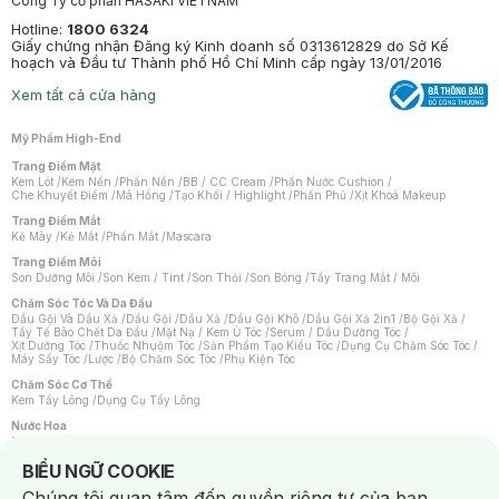
Công Ty cổ phần HASAKI VIETNAM
Hotline:
1800 6324
Giấy chứng nhận Đăng ký Kinh doanh số 0313612829 do Sở Kế
hoạch và Đầu tư Thành phố Hồ Chí Minh cấp ngày 13/01/2016
Xem tất cả cửa hàng
Mỹ Phẩm High-End
Trang Điểm Mặt
Kem Lót
/
Kem Nền
/
Phấn Nền
/
BB / CC Cream
/
Phấn Nước Cushion
/
Che Khuyết Điểm
/
Má Hồng
/
Tạo Khối / Highlight
/
Phấn Phủ
/
Xịt Khoá Makeup
Trang Điểm Mắt
Kẻ Mày
/
Kẻ Mắt
/
Phấn Mắt
/
Mascara
Trang Điểm Môi
Son Dưỡng Môi
/
Son Kem / Tint
/
Son Thỏi
/
Son Bóng
/
Tẩy Trang Mắt / Môi
Chăm Sóc Tóc Và Da Đầu
Dầu Gội Và Dầu Xả
/
Dầu Gội
/
Dầu Xả
/
Dầu Gội Khô
/
Dầu Gội Xả 2in1
/
Bộ Gội Xả
/
Tẩy Tế Bào Chết Da Đầu
/
Mặt Nạ / Kem Ủ Tóc
/
Serum / Dầu Dưỡng Tóc
/
Xịt Dưỡng Tóc
/
Thuốc Nhuộm Tóc
/
Sản Phẩm Tạo Kiểu Tóc
/
Dụng Cụ Chăm Sóc Tóc
/
Máy Sấy Tóc
/
Lược
/
Bộ Chăm Sóc Tóc
/
Phụ Kiện Tóc
Chăm Sóc Cơ Thể
Kem Tẩy Lông
/
Dụng Cụ Tẩy Lông
Nước Hoa
Nước Hoa Nữ
/
Nước Hoa Nam
/
Nước Hoa Cao Cấp
/
Xịt Thơm Toàn Thân
/
Nước Hoa Vùng Kín
Notice about cookies usage
BIỂU NGỮ COOKIE
Chăm Sóc Cá Nhân
Chúng tôi quan tâm đến quyền riêng tư của bạn.
Chống Muỗi
/
Khẩu Trang
/
Máy Massage
/
Mặt Nạ Xông Hơi
/
Nước Rửa Tay
/