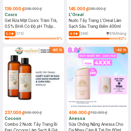
139.000 ₫
145.000 ₫
298.000 ₫
289.000 ₫
Cosrx
L'Oreal
Gel Rửa Mặt Cosrx Tràm Trà,
Nước Tẩy Trang L'Oreal Làm
0.5% BHA Có Độ pH Thấp
Sạch Sâu Trang Điểm 400ml
150ml
(173)
(298)
916/tháng
5.0
4.8
9
%
82
%
-
60
%
-
42
%
237.000 ₫
406.000 ₫
590.000 ₫
702.000 ₫
Cocoon
Anessa
Combo 2 Nước Tẩy Trang Bí
Sữa Chống Nắng Anessa Cho
Đao Cocoon Làm Sạch & Giảm
Da Nhạy Cảm & Trẻ Em 60ml