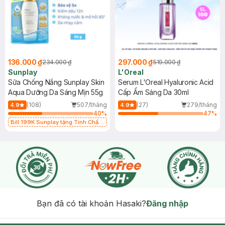
136.000 ₫
297.000 ₫
234.000 ₫
519.000 ₫
Sunplay
L'Oreal
Sữa Chống Nắng Sunplay Skin
Serum L'Oreal Hyaluronic Acid
Aqua Dưỡng Da Sáng Mịn 55g
Cấp Ẩm Sáng Da 30ml
(108)
507/tháng
(27)
279/tháng
4.9
4.9
40
%
47
%
Bill 199K Sunplay tặng Tinh Chất
Chống Nắng 7g trị giá 30K (SL có
hạn)
Bạn đã có tài khoản Hasaki?
Đăng nhập