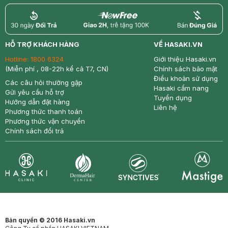
return
nowfree
price
HỖ TRỢ KHÁCH HÀNG
VỀ HASAKI.VN
Hotline:
1800 6324
Giới thiệu Hasaki.vn
(Miễn phí , 08-22h kể cả T7, CN)
Chính sách bảo mật
Điều khoản sử dụng
Các câu hỏi thường gặp
Hasaki cẩm nang
Gửi yêu cầu hỗ trợ
Tuyển dụng
Hướng dẫn đặt hàng
Liên hệ
Phương thức thanh toán
Phương thức vận chuyển
Chính sách đổi trả
Synctives
Clinic
Dermahair
Mastige
Bản quyền © 2016 Hasaki.vn