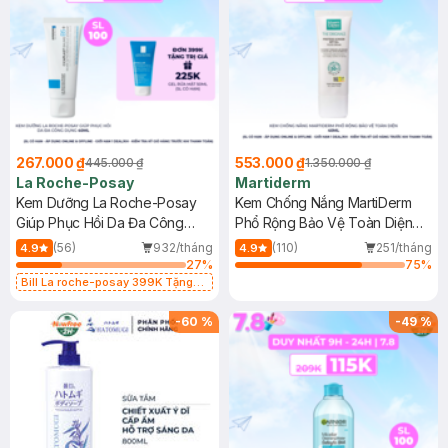
267.000 ₫
553.000 ₫
445.000 ₫
1.350.000 ₫
La Roche-Posay
Martiderm
Kem Dưỡng La Roche-Posay
Kem Chống Nắng MartiDerm
Giúp Phục Hồi Da Đa Công
Phổ Rộng Bảo Vệ Toàn Diện
Dụng 40ml
40ml
(56)
932/tháng
(110)
251/tháng
4.9
4.9
27
%
75
%
Bill La roche-posay 399K Tặng
Gel rửa mặt da dầu nhạy cảm 50ml
(SL có hạn)
-
60
%
-
49
%