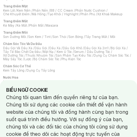
Trang Điểm Mặt
Kem Lót
/
Kem Nền
/
Phấn Nền
/
BB / CC Cream
/
Phấn Nước Cushion
/
Che Khuyết Điểm
/
Má Hồng
/
Tạo Khối / Highlight
/
Phấn Phủ
/
Xịt Khoá Makeup
Trang Điểm Mắt
Kẻ Mày
/
Kẻ Mắt
/
Phấn Mắt
/
Mascara
Trang Điểm Môi
Son Dưỡng Môi
/
Son Kem / Tint
/
Son Thỏi
/
Son Bóng
/
Tẩy Trang Mắt / Môi
Chăm Sóc Tóc Và Da Đầu
Dầu Gội Và Dầu Xả
/
Dầu Gội
/
Dầu Xả
/
Dầu Gội Khô
/
Dầu Gội Xả 2in1
/
Bộ Gội Xả
/
Tẩy Tế Bào Chết Da Đầu
/
Mặt Nạ / Kem Ủ Tóc
/
Serum / Dầu Dưỡng Tóc
/
Xịt Dưỡng Tóc
/
Thuốc Nhuộm Tóc
/
Sản Phẩm Tạo Kiểu Tóc
/
Dụng Cụ Chăm Sóc Tóc
/
Máy Sấy Tóc
/
Lược
/
Bộ Chăm Sóc Tóc
/
Phụ Kiện Tóc
Chăm Sóc Cơ Thể
Kem Tẩy Lông
/
Dụng Cụ Tẩy Lông
Nước Hoa
Nước Hoa Nữ
/
Nước Hoa Nam
/
Nước Hoa Cao Cấp
/
Xịt Thơm Toàn Thân
/
Nước Hoa Vùng Kín
Notice about cookies usage
BIỂU NGỮ COOKIE
Chăm Sóc Cá Nhân
Chúng tôi quan tâm đến quyền riêng tư của bạn.
Chống Muỗi
/
Khẩu Trang
/
Máy Massage
/
Mặt Nạ Xông Hơi
/
Nước Rửa Tay
/
Sản Phẩm Chăm Sóc Khác
/
Bàn Chải Đánh Răng
/
Bàn Chải Điện
/
Chúng tôi sử dụng các cookie cần thiết để vận hành
Hỗ Trợ Trắng Răng
/
Kem Đánh Răng
/
Máy Tăm Nước
/
Nước Súc Miệng
/
Tăm / Chỉ Nha Khoa
/
Xịt Thơm Miệng
/
Dung Dịch Vệ Sinh
/
Dưỡng Vùng Kín
/
website của chúng tôi và đồng hành cùng bạn trong
Khăn Ướt Vệ Sinh Vùng Kín
/
Băng Vệ Sinh
/
Tampon
/
Bọt Cạo Râu
/
Dao Cạo Râu
/
Máy Cạo Râu
suốt quá trình điều hướng. Với sự đồng ý của bạn,
Vấn Đề Về Da
chúng tôi và các đối tác của chúng tôi cũng sử dụng
Da Dầu / Lỗ Chân Lông To
/
Da Khô / Mất Nước
/
Da Lão Hóa
/
Da Mụn
/
Da Nhạy Cảm / Kích Ứng
/
Da Xỉn Màu
/
Thâm / Nám / Tàn Nhang
/
cookie để theo dõi các hoạt động trực tuyến của
Quầng Thâm & Bọng Mắt
/
Sẹo
/
Viêm Da Cơ Địa