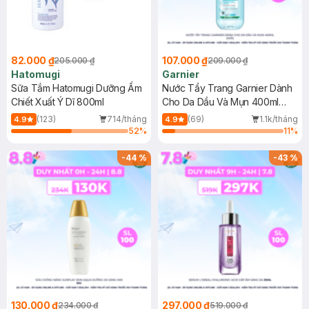
82.000 ₫
107.000 ₫
205.000 ₫
209.000 ₫
Hatomugi
Garnier
Sữa Tắm Hatomugi Dưỡng Ẩm
Nước Tẩy Trang Garnier Dành
Chiết Xuất Ý Dĩ 800ml
Cho Da Dầu Và Mụn 400ml
(Mới)
(123)
714/tháng
(69)
1.1k/tháng
4.9
4.9
52
%
11
%
-
44
%
-
43
%
130.000 ₫
297.000 ₫
234.000 ₫
519.000 ₫