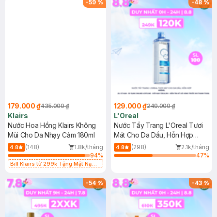
-
59
%
-
48
%
179.000 ₫
129.000 ₫
435.000 ₫
249.000 ₫
Klairs
L'Oreal
Nước Hoa Hồng Klairs Không
Nước Tẩy Trang L'Oreal Tươi
Mùi Cho Da Nhạy Cảm 180ml
Mát Cho Da Dầu, Hỗn Hợp
400ml
(148)
1.8k/tháng
(298)
2.1k/tháng
4.8
4.8
94
%
47
%
Bill Klairs từ 299k Tặng Mặt Nạ
Làm Dịu Da & Kiểm Soát Dầu Nhờn
25ml (SL Có Hạn)
-
54
%
-
43
%