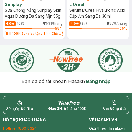
Sunplay
L'Oreal
Sữa Chống Nắng Sunplay Skin
Serum L'Oreal Hyaluronic Acid
Aqua Dưỡng Da Sáng Mịn 55g
Cấp Ẩm Sáng Da 30ml
(108)
531/tháng
(27)
279/tháng
4.9
4.9
55
%
25
%
Bill 199K Sunplay tặng Tinh Chất
Chống Nắng 7g trị giá 30K (SL có
hạn)
Bạn đã có tài khoản Hasaki?
Đăng nhập
return
nowfree
price
HỖ TRỢ KHÁCH HÀNG
VỀ HASAKI.VN
Hotline:
1800 6324
Giới thiệu Hasaki.vn