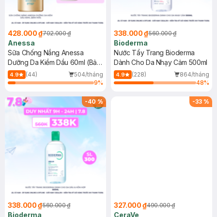
428.000 ₫
338.000 ₫
702.000 ₫
560.000 ₫
Anessa
Bioderma
Sữa Chống Nắng Anessa
Nước Tẩy Trang Bioderma
Dưỡng Da Kiềm Dầu 60ml (Bản
Dành Cho Da Nhạy Cảm 500ml
Mới)
(44)
504/tháng
(228)
864/tháng
4.9
4.9
9
%
48
%
-
40
%
-
33
%
338.000 ₫
327.000 ₫
560.000 ₫
490.000 ₫
Bioderma
CeraVe