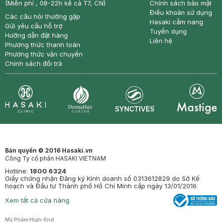
(Miễn phí , 08-22h kể cả T7, CN)
Chính sách bảo mật
Điều khoản sử dụng
Các câu hỏi thường gặp
Hasaki cẩm nang
Gửi yêu cầu hỗ trợ
Tuyển dụng
Hướng dẫn đặt hàng
Liên hệ
Phương thức thanh toán
Phương thức vận chuyển
Chính sách đổi trả
Synctives
Clinic
Dermahair
Mastige
Bản quyền © 2016 Hasaki.vn
Công Ty cổ phần HASAKI VIETNAM
Hotline:
1800 6324
Giấy chứng nhận Đăng ký Kinh doanh số 0313612829 do Sở Kế
hoạch và Đầu tư Thành phố Hồ Chí Minh cấp ngày 13/01/2016
Xem tất cả cửa hàng
Mỹ Phẩm High-End