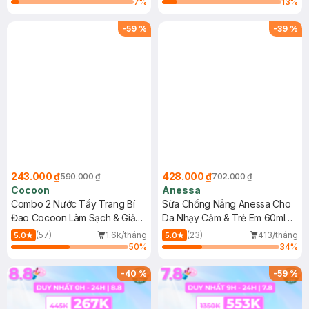
7
%
13
%
-
59
%
-
39
%
243.000 ₫
428.000 ₫
590.000 ₫
702.000 ₫
Cocoon
Anessa
Combo 2 Nước Tẩy Trang Bí
Sữa Chống Nắng Anessa Cho
Đao Cocoon Làm Sạch & Giảm
Da Nhạy Cảm & Trẻ Em 60ml
Dầu 500ml
(Mới)
(57)
1.6k/tháng
(23)
413/tháng
5.0
5.0
50
%
34
%
-
40
%
-
59
%