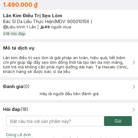
1.490.000 ₫
Lăn Kim Điều Trị Sẹo Lõm
Bác Sĩ Da Liễu Thực Hiện
(MDV:
900010156
)
Liệu trình
1 Lần
|
49
người mua
User Product Icon
Timer Gray Icon
0
18
Hỏi đáp
Mô tả dịch vụ
Lăn kim điều trị sẹo lõm là giải pháp an toàn, hiệu quả, tiết kiệm
chi phí giúp lấp đầy sẹo lõm đồng thời tái tạo làn da mịn màng,
tươi trẻ mà không cần phải nghỉ dưỡng dài hạn. Tại Hasaki Clinic,
khách hàng sẽ được bác sĩ da liễu
Đánh giá
(
0
)
Hãy là người đầu tiên đánh giá
Hỏi đáp
(
18
)
Gửi
Dũng Lê Anh