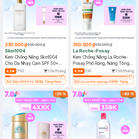
230.000 ₫
350.000 ₫
495.000 ₫
610.000 ₫
Skin1004
La Roche-Posay
Kem Chống Nắng Skin1004
Kem Chống Nắng La Roche-
Cho Da Nhạy Cảm SPF 50+
Posay Phổ Rộng, Nâng Tông
50ml
Kiềm Dầu 50ml
(119)
1.0k/tháng
(28)
736/tháng
4.8
4.9
10
%
55
%
Bill Skin1004 từ 399k Tặng Kem
Bill La roche-posay 399K Tặng
Chống Nắng Cho Da Nhạy Cảm
Gel rửa mặt da dầu nhạy cảm 50ml
SPF 50+ 20ml (SL Có Hạn)
(SL có hạn)
-
39
%
-
40
%