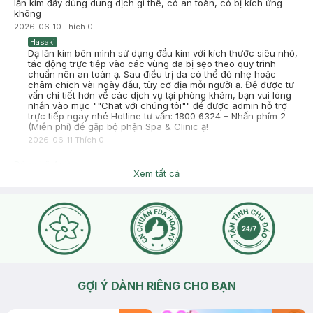
lăn kim đấy dùng dung dịch gì thế, có an toàn, có bị kích ứng
không
2026-06-10
Thích
0
Hasaki
Dạ lăn kim bên mình sử dụng đầu kim với kích thước siêu nhỏ,
tác động trực tiếp vào các vùng da bị sẹo theo quy trình
chuẩn nên an toàn ạ. Sau điều trị da có thể đỏ nhẹ hoặc
châm chích vài ngày đầu, tùy cơ địa mỗi người ạ. Để được tư
vấn chi tiết hơn về các dịch vụ tại phòng khám, bạn vui lòng
nhấn vào mục ""Chat với chúng tôi"" để được admin hỗ trợ
trực tiếp ngay nhé Hotline tư vấn: 1800 6324 – Nhấn phím 2
(Miễn phí) để gặp bộ phận Spa & Clinic ạ!
2026-06-11
Thích
0
Dũng Lê Anh
Xem tất cả
lăn bằng dung dịch gì thế, có an toàn, kích ứng gì không?
2026-06-10
Thích
0
Hasaki
Dạ lăn kim bên mình sử dụng đầu kim với kích thước siêu nhỏ,
tác động trực tiếp vào các vùng da bị sẹo theo quy trình
chuẩn nên an toàn ạ. Sau điều trị da có thể đỏ nhẹ hoặc
châm chích vài ngày đầu, tùy cơ địa mỗi người ạ. Để được tư
vấn chi tiết hơn về các dịch vụ tại phòng khám, bạn vui lòng
nhấn vào mục ""Chat với chúng tôi"" để được admin hỗ trợ
trực tiếp ngay nhé Hotline tư vấn: 1800 6324 – Nhấn phím 2
GỢI Ý DÀNH RIÊNG CHO BẠN
(Miễn phí) để gặp bộ phận Spa & Clinic ạ!
2026-06-11
Thích
0