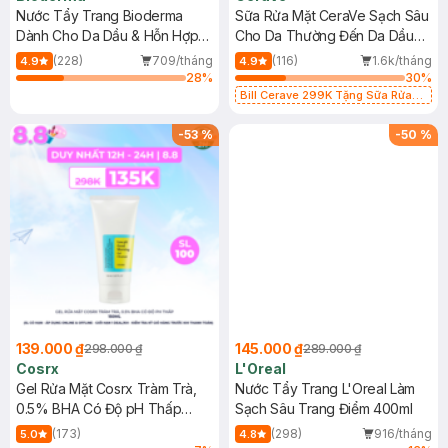
Nước Tẩy Trang Bioderma
Sữa Rửa Mặt CeraVe Sạch Sâu
Dành Cho Da Dầu & Hỗn Hợp
Cho Da Thường Đến Da Dầu
500ml
473ml
(228)
709/tháng
(116)
1.6k/tháng
4.9
4.9
28
%
30
%
Bill Cerave 299K Tặng Sữa Rửa
Mặt Cerave 30ml (SL có hạn)
-
53
%
-
50
%
139.000 ₫
145.000 ₫
298.000 ₫
289.000 ₫
Cosrx
L'Oreal
Gel Rửa Mặt Cosrx Tràm Trà,
Nước Tẩy Trang L'Oreal Làm
0.5% BHA Có Độ pH Thấp
Sạch Sâu Trang Điểm 400ml
150ml
(173)
(298)
916/tháng
5.0
4.8