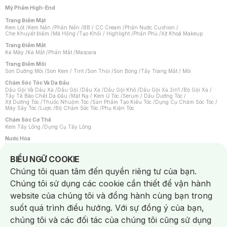
Mỹ Phẩm High-End
Trang Điểm Mặt
Kem Lót
/
Kem Nền
/
Phấn Nền
/
BB / CC Cream
/
Phấn Nước Cushion
/
Che Khuyết Điểm
/
Má Hồng
/
Tạo Khối / Highlight
/
Phấn Phủ
/
Xịt Khoá Makeup
Trang Điểm Mắt
Kẻ Mày
/
Kẻ Mắt
/
Phấn Mắt
/
Mascara
Trang Điểm Môi
Son Dưỡng Môi
/
Son Kem / Tint
/
Son Thỏi
/
Son Bóng
/
Tẩy Trang Mắt / Môi
Chăm Sóc Tóc Và Da Đầu
Dầu Gội Và Dầu Xả
/
Dầu Gội
/
Dầu Xả
/
Dầu Gội Khô
/
Dầu Gội Xả 2in1
/
Bộ Gội Xả
/
Tẩy Tế Bào Chết Da Đầu
/
Mặt Nạ / Kem Ủ Tóc
/
Serum / Dầu Dưỡng Tóc
/
Xịt Dưỡng Tóc
/
Thuốc Nhuộm Tóc
/
Sản Phẩm Tạo Kiểu Tóc
/
Dụng Cụ Chăm Sóc Tóc
/
Máy Sấy Tóc
/
Lược
/
Bộ Chăm Sóc Tóc
/
Phụ Kiện Tóc
Chăm Sóc Cơ Thể
Kem Tẩy Lông
/
Dụng Cụ Tẩy Lông
Nước Hoa
Nước Hoa Nữ
/
Nước Hoa Nam
/
Nước Hoa Cao Cấp
/
Xịt Thơm Toàn Thân
/
Nước Hoa Vùng Kín
Notice about cookies usage
BIỂU NGỮ COOKIE
Chăm Sóc Cá Nhân
Chúng tôi quan tâm đến quyền riêng tư của bạn.
Chống Muỗi
/
Khẩu Trang
/
Máy Massage
/
Mặt Nạ Xông Hơi
/
Nước Rửa Tay
/
Sản Phẩm Chăm Sóc Khác
/
Bàn Chải Đánh Răng
/
Bàn Chải Điện
/
Chúng tôi sử dụng các cookie cần thiết để vận hành
Hỗ Trợ Trắng Răng
/
Kem Đánh Răng
/
Máy Tăm Nước
/
Nước Súc Miệng
/
Tăm / Chỉ Nha Khoa
/
Xịt Thơm Miệng
/
Dung Dịch Vệ Sinh
/
Dưỡng Vùng Kín
/
website của chúng tôi và đồng hành cùng bạn trong
Khăn Ướt Vệ Sinh Vùng Kín
/
Băng Vệ Sinh
/
Tampon
/
Bọt Cạo Râu
/
Dao Cạo Râu
/
Máy Cạo Râu
suốt quá trình điều hướng. Với sự đồng ý của bạn,
Vấn Đề Về Da
chúng tôi và các đối tác của chúng tôi cũng sử dụng
Da Dầu / Lỗ Chân Lông To
/
Da Khô / Mất Nước
/
Da Lão Hóa
/
Da Mụn
/
Da Nhạy Cảm / Kích Ứng
/
Da Xỉn Màu
/
Thâm / Nám / Tàn Nhang
/