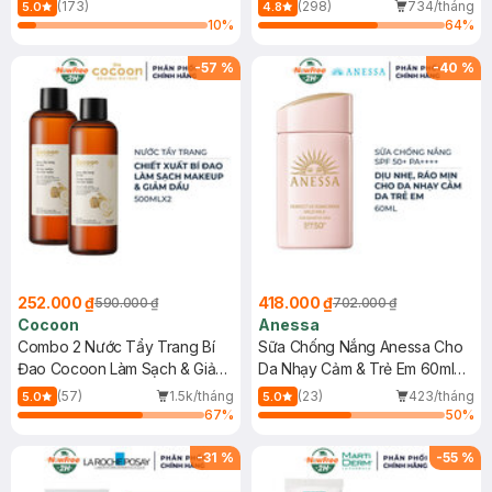
150ml
(173)
(298)
734/tháng
5.0
4.8
10
%
64
%
-
57
%
-
40
%
252.000 ₫
418.000 ₫
590.000 ₫
702.000 ₫
Cocoon
Anessa
Combo 2 Nước Tẩy Trang Bí
Sữa Chống Nắng Anessa Cho
Đao Cocoon Làm Sạch & Giảm
Da Nhạy Cảm & Trẻ Em 60ml
Dầu 500ml
(Mới)
(57)
1.5k/tháng
(23)
423/tháng
5.0
5.0
67
%
50
%
-
31
%
-
55
%