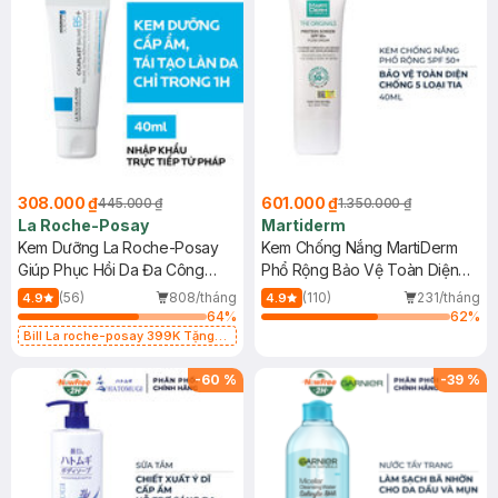
308.000 ₫
601.000 ₫
445.000 ₫
1.350.000 ₫
La Roche-Posay
Martiderm
Kem Dưỡng La Roche-Posay
Kem Chống Nắng MartiDerm
Giúp Phục Hồi Da Đa Công
Phổ Rộng Bảo Vệ Toàn Diện
Dụng 40ml
40ml
(56)
808/tháng
(110)
231/tháng
4.9
4.9
64
%
62
%
Bill La roche-posay 399K Tặng
Gel rửa mặt da dầu nhạy cảm 50ml
(SL có hạn)
-
60
%
-
39
%