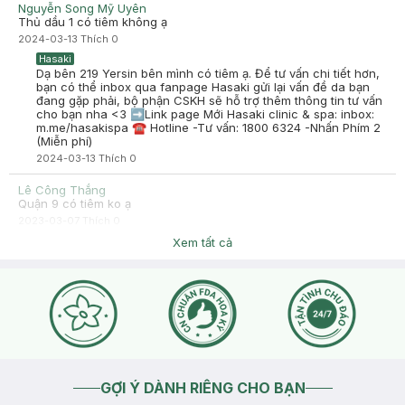
Nguyễn Song Mỹ Uyên
Thủ dầu 1 có tiêm không ạ
2024-03-13
Thích
0
Hasaki
Dạ bên 219 Yersin bên mình có tiêm ạ. Để tư vấn chi tiết hơn,
bạn có thể inbox qua fanpage Hasaki gửi lại vấn đề da bạn
đang gặp phải, bộ phận CSKH sẽ hỗ trợ thêm thông tin tư vấn
cho bạn nha <3 ➡️Link page Mới Hasaki clinic & spa: inbox:
m.me/hasakispa ☎ Hotline -Tư vấn: 1800 6324 -Nhấn Phím 2
(Miễn phí)
2024-03-13
Thích
0
Lê Công Thắng
Quận 9 có tiêm ko ạ
2023-03-07
Thích
0
Hasaki
Xem tất cả
Dạ có ạ Để tư vấn chi tiết hơn, bạn có thể inbox qua fanpage
Hasaki gửi lại vấn đề da bạn đang gặp phải, bộ phận CSKH sẽ
hỗ trợ thêm thông tin tư vấn cho bạn nha <3 ➡️Link page Mới
Hasaki clinic & spa: inbox: m.me/hasakispa ☎ Hotline -Tư
vấn: 1800 6324 -Nhấn Phím 2 (Miễn phí)
2023-03-07
Thích
0
GỢI Ý DÀNH RIÊNG CHO BẠN