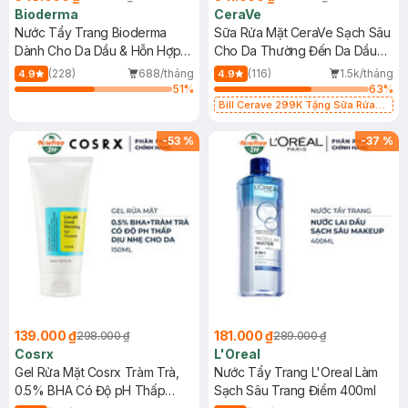
Bioderma
CeraVe
Nước Tẩy Trang Bioderma
Sữa Rửa Mặt CeraVe Sạch Sâu
Dành Cho Da Dầu & Hỗn Hợp
Cho Da Thường Đến Da Dầu
500ml
473ml
(228)
688/tháng
(116)
1.5k/tháng
4.9
4.9
51
%
63
%
Bill Cerave 299K Tặng Sữa Rửa
Mặt Cerave 30ml (SL có hạn)
-
53
%
-
37
%
139.000 ₫
181.000 ₫
298.000 ₫
289.000 ₫
Cosrx
L'Oreal
Gel Rửa Mặt Cosrx Tràm Trà,
Nước Tẩy Trang L'Oreal Làm
0.5% BHA Có Độ pH Thấp
Sạch Sâu Trang Điểm 400ml