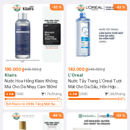
-
55
%
-
43
%
195.000 ₫
143.000 ₫
435.000 ₫
249.000 ₫
Klairs
L'Oreal
Nước Hoa Hồng Klairs Không
Nước Tẩy Trang L'Oreal Tươi
Mùi Cho Da Nhạy Cảm 180ml
Mát Cho Da Dầu, Hỗn Hợp
400ml
(148)
1.7k/tháng
(298)
1.9k/tháng
4.8
4.8
4
%
64
%
Bill Klairs từ 299k Tặng Mặt Nạ
Làm Dịu Da & Kiểm Soát Dầu Nhờn
25ml (SL Có Hạn)
-
46
%
-
33
%