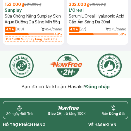
152.000 ₫
302.000 ₫
234.000 ₫
519.000 ₫
Sunplay
L'Oreal
Sữa Chống Nắng Sunplay Skin
Serum L'Oreal Hyaluronic Acid
Aqua Dưỡng Da Sáng Mịn 55g
Cấp Ẩm Sáng Da 30ml
(108)
454/tháng
(27)
275/tháng
4.9
4.9
48
%
50
%
Bill 199K Sunplay tặng Tinh Chất
Chống Nắng 7g trị giá 30K (SL có
hạn)
Bạn đã có tài khoản Hasaki?
Đăng nhập
return
nowfree
price
HỖ TRỢ KHÁCH HÀNG
VỀ HASAKI.VN