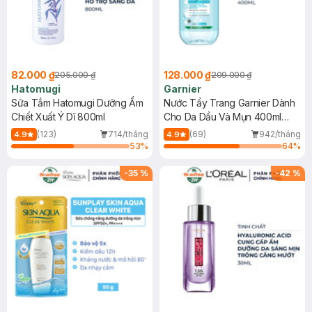
82.000 ₫
128.000 ₫
205.000 ₫
209.000 ₫
Hatomugi
Garnier
Sữa Tắm Hatomugi Dưỡng Ẩm
Nước Tẩy Trang Garnier Dành
Chiết Xuất Ý Dĩ 800ml
Cho Da Dầu Và Mụn 400ml
(Mới)
(123)
714/tháng
(69)
942/tháng
4.9
4.9
53
%
64
%
-
35
%
-
42
%