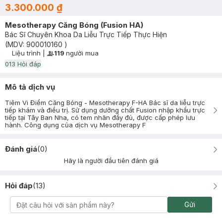
3.300.000 ₫
Mesotherapy Căng Bóng (Fusion HA)
Bác Sĩ Chuyên Khoa Da Liễu Trực Tiếp Thực Hiện
(MDV:
900010160
)
Liệu trình
|
119
người mua
User Product Icon
Timer Gray Icon
0
13
Hỏi đáp
Mô tả dịch vụ
Tiêm Vi Điểm Căng Bóng - Mesotherapy F-HA Bác sĩ da liễu trực
tiếp khám và điều trị. Sử dụng dưỡng chất Fusion nhập khẩu trực
tiếp tại Tây Ban Nha, có tem nhãn đầy đủ, được cấp phép lưu
hành. Công dụng của dịch vụ Mesotherapy F
Đánh giá
(
0
)
Hãy là người đầu tiên đánh giá
Hỏi đáp
(
13
)
Gửi