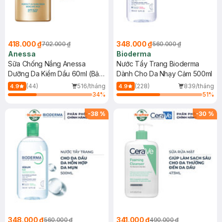
418.000 ₫
348.000 ₫
702.000 ₫
560.000 ₫
Anessa
Bioderma
Sữa Chống Nắng Anessa
Nước Tẩy Trang Bioderma
Dưỡng Da Kiềm Dầu 60ml (Bản
Dành Cho Da Nhạy Cảm 500ml
Mới)
(44)
516/tháng
(228)
839/tháng
4.9
4.9
34
%
51
%
-
38
%
-
30
%
348.000 ₫
341.000 ₫
560.000 ₫
490.000 ₫