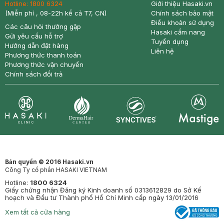
Hotline:
1800 6324
Giới thiệu Hasaki.vn
(Miễn phí , 08-22h kể cả T7, CN)
Chính sách bảo mật
Điều khoản sử dụng
Các câu hỏi thường gặp
Hasaki cẩm nang
Gửi yêu cầu hỗ trợ
Tuyển dụng
Hướng dẫn đặt hàng
Liên hệ
Phương thức thanh toán
Phương thức vận chuyển
Chính sách đổi trả
Synctives
Clinic
Dermahair
Mastige
Bản quyền © 2016 Hasaki.vn
Công Ty cổ phần HASAKI VIETNAM
Hotline:
1800 6324
Giấy chứng nhận Đăng ký Kinh doanh số 0313612829 do Sở Kế
hoạch và Đầu tư Thành phố Hồ Chí Minh cấp ngày 13/01/2016
Xem tất cả cửa hàng