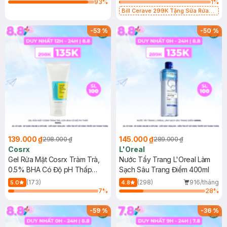
93
%
1
%
Bill Cerave 299K Tặng Sữa Rửa
Mặt Cerave 30ml (SL có hạn)
-
53
%
-
50
%
139.000 ₫
145.000 ₫
298.000 ₫
289.000 ₫
Cosrx
L'Oreal
Gel Rửa Mặt Cosrx Tràm Trà,
Nước Tẩy Trang L'Oreal Làm
0.5% BHA Có Độ pH Thấp
Sạch Sâu Trang Điểm 400ml
150ml
(173)
(298)
916/tháng
5.0
4.8
7
%
28
%
-
59
%
-
36
%