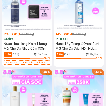
218.000 ₫
149.000 ₫
435.000 ₫
249.000 ₫
Klairs
L'Oreal
Nước Hoa Hồng Klairs Không
Nước Tẩy Trang L'Oreal Tươi
Mùi Cho Da Nhạy Cảm 180ml
Mát Cho Da Dầu, Hỗn Hợp
400ml
(148)
1.5k/tháng
(298)
1.8k/tháng
4.8
4.8
64
%
64
%
Bill Klairs từ 299k Tặng Mặt Nạ
Làm Dịu Da & Kiểm Soát Dầu Nhờn
25ml (SL Có Hạn)
-
46
%
-
43
%