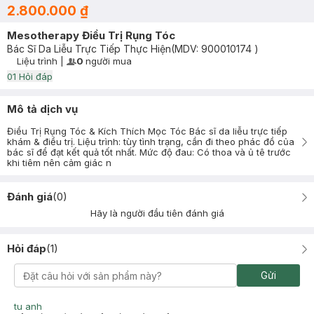
2.800.000 ₫
Mesotherapy Điều Trị Rụng Tóc
Bác Sĩ Da Liễu Trực Tiếp Thực Hiện
(MDV:
900010174
)
Liệu trình
|
0
người mua
User Product Icon
Timer Gray Icon
0
1
Hỏi đáp
Mô tả dịch vụ
Điều Trị Rụng Tóc & Kích Thích Mọc Tóc Bác sĩ da liễu trực tiếp
khám & điều trị. Liệu trình: tùy tình trạng, cần đi theo phác đồ của
bác sĩ để đạt kết quả tốt nhất. Mức độ đau: Có thoa và ủ tê trước
khi tiêm nên cảm giác n
Đánh giá
(
0
)
Hãy là người đầu tiên đánh giá
Hỏi đáp
(
1
)
Gửi
tu anh