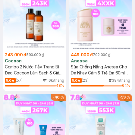
243.000 ₫
449.000 ₫
590.000 ₫
702.000 ₫
Cocoon
Anessa
Combo 2 Nước Tẩy Trang Bí
Sữa Chống Nắng Anessa Cho
Đao Cocoon Làm Sạch & Giảm
Da Nhạy Cảm & Trẻ Em 60ml
Dầu 500ml
(Mới)
(57)
1.6k/tháng
(23)
394/tháng
5.0
5.0
48
%
64
%
-
40
%
-
59
%