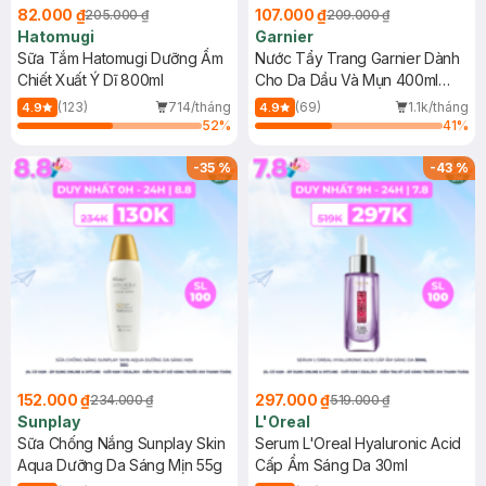
82.000 ₫
107.000 ₫
205.000 ₫
209.000 ₫
Hatomugi
Garnier
Sữa Tắm Hatomugi Dưỡng Ẩm
Nước Tẩy Trang Garnier Dành
Chiết Xuất Ý Dĩ 800ml
Cho Da Dầu Và Mụn 400ml
(Mới)
(123)
714/tháng
(69)
1.1k/tháng
4.9
4.9
52
%
41
%
-
35
%
-
43
%
152.000 ₫
297.000 ₫
234.000 ₫
519.000 ₫
Sunplay
L'Oreal
Sữa Chống Nắng Sunplay Skin
Serum L'Oreal Hyaluronic Acid
Aqua Dưỡng Da Sáng Mịn 55g
Cấp Ẩm Sáng Da 30ml