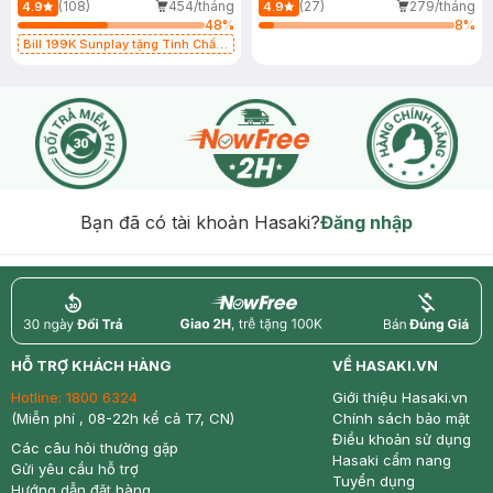
(108)
454/tháng
(27)
279/tháng
4.9
4.9
48
%
8
%
Bill 199K Sunplay tặng Tinh Chất
Chống Nắng 7g trị giá 30K (SL có
hạn)
Bạn đã có tài khoản Hasaki?
Đăng nhập
return
nowfree
price
HỖ TRỢ KHÁCH HÀNG
VỀ HASAKI.VN
Hotline:
1800 6324
Giới thiệu Hasaki.vn
(Miễn phí , 08-22h kể cả T7, CN)
Chính sách bảo mật
Điều khoản sử dụng
Các câu hỏi thường gặp
Hasaki cẩm nang
Gửi yêu cầu hỗ trợ
Tuyển dụng
Hướng dẫn đặt hàng