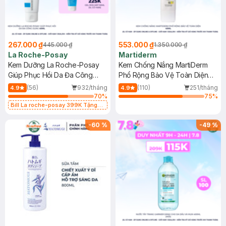
267.000 ₫
553.000 ₫
445.000 ₫
1.350.000 ₫
La Roche-Posay
Martiderm
Kem Dưỡng La Roche-Posay
Kem Chống Nắng MartiDerm
Giúp Phục Hồi Da Đa Công
Phổ Rộng Bảo Vệ Toàn Diện
Dụng 40ml
40ml
(56)
932/tháng
(110)
251/tháng
4.9
4.9
70
%
75
%
Bill La roche-posay 399K Tặng
Gel rửa mặt da dầu nhạy cảm 50ml
(SL có hạn)
-
60
%
-
49
%