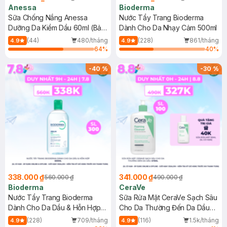
Anessa
Bioderma
Sữa Chống Nắng Anessa
Nước Tẩy Trang Bioderma
Dưỡng Da Kiềm Dầu 60ml (Bản
Dành Cho Da Nhạy Cảm 500ml
Mới)
(44)
480/tháng
(228)
861/tháng
4.9
4.9
64
%
40
%
-
40
%
-
30
%
338.000 ₫
341.000 ₫
560.000 ₫
490.000 ₫
Bioderma
CeraVe
Nước Tẩy Trang Bioderma
Sữa Rửa Mặt CeraVe Sạch Sâu
Dành Cho Da Dầu & Hỗn Hợp
Cho Da Thường Đến Da Dầu
500ml
473ml
(228)
709/tháng
(116)
1.5k/tháng
4.9
4.9