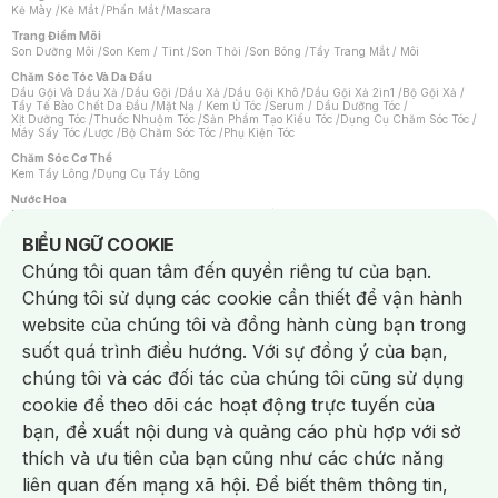
Kẻ Mày
/
Kẻ Mắt
/
Phấn Mắt
/
Mascara
Trang Điểm Môi
Son Dưỡng Môi
/
Son Kem / Tint
/
Son Thỏi
/
Son Bóng
/
Tẩy Trang Mắt / Môi
Chăm Sóc Tóc Và Da Đầu
Dầu Gội Và Dầu Xả
/
Dầu Gội
/
Dầu Xả
/
Dầu Gội Khô
/
Dầu Gội Xả 2in1
/
Bộ Gội Xả
/
Tẩy Tế Bào Chết Da Đầu
/
Mặt Nạ / Kem Ủ Tóc
/
Serum / Dầu Dưỡng Tóc
/
Xịt Dưỡng Tóc
/
Thuốc Nhuộm Tóc
/
Sản Phẩm Tạo Kiểu Tóc
/
Dụng Cụ Chăm Sóc Tóc
/
Máy Sấy Tóc
/
Lược
/
Bộ Chăm Sóc Tóc
/
Phụ Kiện Tóc
Chăm Sóc Cơ Thể
Kem Tẩy Lông
/
Dụng Cụ Tẩy Lông
Nước Hoa
Nước Hoa Nữ
/
Nước Hoa Nam
/
Nước Hoa Cao Cấp
/
Xịt Thơm Toàn Thân
/
Nước Hoa Vùng Kín
Notice about cookies usage
BIỂU NGỮ COOKIE
Chăm Sóc Cá Nhân
Chúng tôi quan tâm đến quyền riêng tư của bạn.
Chống Muỗi
/
Khẩu Trang
/
Máy Massage
/
Mặt Nạ Xông Hơi
/
Nước Rửa Tay
/
Sản Phẩm Chăm Sóc Khác
/
Bàn Chải Đánh Răng
/
Bàn Chải Điện
/
Chúng tôi sử dụng các cookie cần thiết để vận hành
Hỗ Trợ Trắng Răng
/
Kem Đánh Răng
/
Máy Tăm Nước
/
Nước Súc Miệng
/
Tăm / Chỉ Nha Khoa
/
Xịt Thơm Miệng
/
Dung Dịch Vệ Sinh
/
Dưỡng Vùng Kín
/
website của chúng tôi và đồng hành cùng bạn trong
Khăn Ướt Vệ Sinh Vùng Kín
/
Băng Vệ Sinh
/
Tampon
/
Bọt Cạo Râu
/
Dao Cạo Râu
/
Máy Cạo Râu
suốt quá trình điều hướng. Với sự đồng ý của bạn,
Vấn Đề Về Da
chúng tôi và các đối tác của chúng tôi cũng sử dụng
Da Dầu / Lỗ Chân Lông To
/
Da Khô / Mất Nước
/
Da Lão Hóa
/
Da Mụn
/
Da Nhạy Cảm / Kích Ứng
/
Da Xỉn Màu
/
Thâm / Nám / Tàn Nhang
/
cookie để theo dõi các hoạt động trực tuyến của
Quầng Thâm & Bọng Mắt
/
Sẹo
/
Viêm Da Cơ Địa
bạn, đề xuất nội dung và quảng cáo phù hợp với sở
Dụng Cụ / Phụ Kiện Chăm Sóc Da
Chat i
Bông Tẩy Trang
/
Khăn Lau Mặt Khô
/
Dụng Cụ / Máy Rửa Mặt
/
Máy Chăm Sóc Da
/
thích và ưu tiên của bạn cũng như các chức năng
Dụng Cụ Chăm Sóc Khác
liên quan đến mạng xã hội. Để biết thêm thông tin,