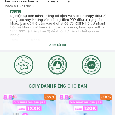
bên mình còn làm liêu trình này không ạ
2026-04-27
Thích
0
Hasaki
Dạ hiện tại bên mình không có dịch vụ Mesotherapy điều trị
rụng tóc này. Nhưng vẫn có loại tiêm PRP điều trị rụng tóc
khác, bạn có thể bấm vào ô chat để đội CSKH hỗ trợ nhanh
hơn về khung giờ làm việc của chi nhánh, hoặc gọi hotline
1800 6324 (nhấn phím 2) để được tư vấn chi tiết giúp mình
nha ạ.
2026-04-28
Thích
0
Xem tất cả
GỢI Ý DÀNH RIÊNG CHO BẠN
-
50
%
-
40
%