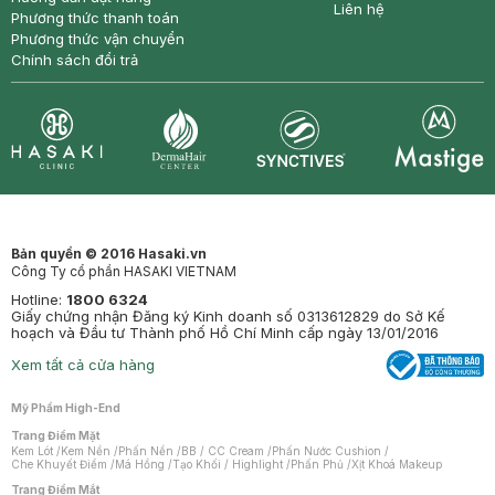
Liên hệ
Phương thức thanh toán
Phương thức vận chuyển
Chính sách đổi trả
Synctives
Clinic
Dermahair
Mastige
Bản quyền © 2016 Hasaki.vn
Công Ty cổ phần HASAKI VIETNAM
Hotline:
1800 6324
Giấy chứng nhận Đăng ký Kinh doanh số 0313612829 do Sở Kế
hoạch và Đầu tư Thành phố Hồ Chí Minh cấp ngày 13/01/2016
Xem tất cả cửa hàng
Mỹ Phẩm High-End
Trang Điểm Mặt
Kem Lót
/
Kem Nền
/
Phấn Nền
/
BB / CC Cream
/
Phấn Nước Cushion
/
Che Khuyết Điểm
/
Má Hồng
/
Tạo Khối / Highlight
/
Phấn Phủ
/
Xịt Khoá Makeup
Trang Điểm Mắt