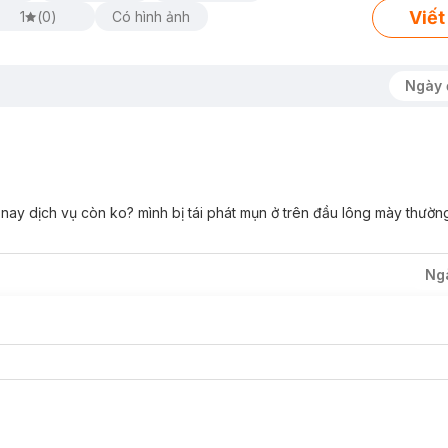
Viết
1
(
0
)
Có hình ảnh
Ngày 
ăm nay dịch vụ còn ko? mình bị tái phát mụn ở trên đầu lông mày thườ
Ng