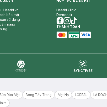
SAKI.VN
HỢP TÁC & LIÊN KẾT
iệu Hasaki.vn
Hasaki Clinic
sách bảo mật
Dermahair
hoản sử dụng
 cẩm nang
facebook
THANH TOÁN
instagram
tiktok
dụng
master card
ATM card
visa card
Synctives
Dermahair
Sữa Rửa Mặt
Bông Tẩy Trang
Mặt Nạ
LOREAL
LA ROC
lairs