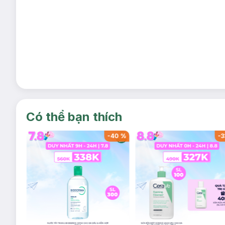
Có thể bạn thích
-
40
%
-
40
%
-
3