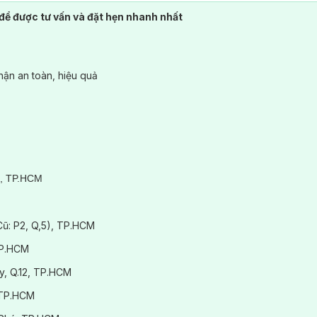
để được tư vấn và đặt hẹn nhanh nhất
ận an toàn, hiệu quả
3, TP.HCM
(Cũ: P2, Q,5), TP.HCM
TP.HCM
y, Q.12, TP.HCM
 TP.HCM