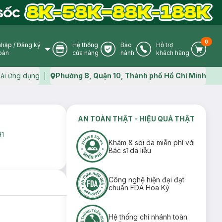
0
nhập
/
Đăng ký
Hệ thống
Bảo
Hỗ trợ
User Icon
Store Icon
Warranty Icon
Phone Icon
Cart I
oản
cửa hàng
hành
khách hàng
ải ứng dụng
Phường 8, Quận 10, Thành phố Hồ Chí Minh
Map icon
AN TOÀN THẬT - HIỆU QUẢ THẬT
1
Khám & soi da miễn phí với
Bác sĩ da liễu
Công nghệ hiện đại đạt
chuẩn FDA Hoa Kỳ
Hệ thống chi nhánh toàn