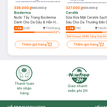
338.000 ₫
327.000 ₫
560.000 ₫
490.000 ₫
Bioderma
CeraVe
rma
Nước Tẩy Trang Bioderma
Sữa Rửa Mặt CeraVe Sạc
m
Dành Cho Da Dầu & Hỗn Hợp
Sâu Cho Da Thường Đến 
500ml
Dầu 473ml
/tháng
(228)
709/tháng
(116)
1.6k/t
4.9
4.9
87
%
52
%
Bill Cerave 299K Tặng Sữa Rử
Mặt Cerave 30ml (SL có hạn)
Thêm giỏ hàng
Thêm giỏ hàng
Thanh toán khi nhận hàng
Giao nhanh miễ
Thanh toán
Giao nhanh
khi nhận
miễn phí 2H
hàng