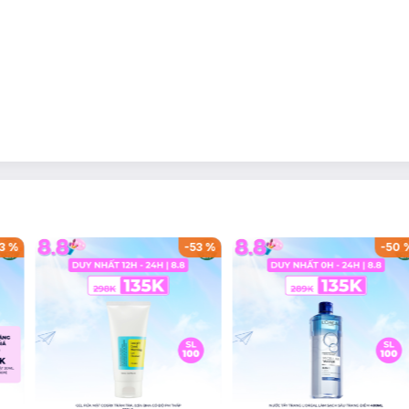
3
%
-
53
%
-
50