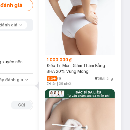
 đánh giá
đánh giá
1.000.000 ₫
ng xuyên nên
Điều Trị Mụn, Giảm Thâm Bằng
BHA 20% Vùng Mông
(1)
58/tháng
5.0
ày đánh giá
1 lần
|
39 phút
Timer Gray Icon
Gửi