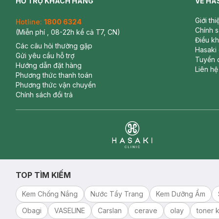
HỖ TRỢ KHÁCH HÀNG
VỀ HA
Giới th
Hotline:
1800 6324
Chính 
(Miễn phí , 08-22h kể cả T7, CN)
Điều k
Các câu hỏi thường gặp
Hasaki
Gửi yêu cầu hỗ trợ
Tuyển 
Hướng dẫn đặt hàng
Liên hệ
Phương thức thanh toán
Phương thức vận chuyển
Chính sách đổi trả
Clinic
TOP TÌM KIẾM
Kem Chống Nắng
Nước Tẩy Trang
Kem Dưỡng Ẩm
Obagi
VASELINE
Carslan
cerave
olay
toner k