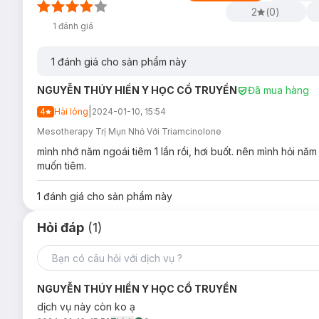
2
(
0
)
1
đánh giá
1
đánh giá cho sản phẩm này
NGUYỄN THÚY HIỀN Y HỌC CỔ TRUYỀN
Đã mua hàng
|
4
Hài lòng
2024-01-10, 15:54
Mesotherapy Trị Mụn Nhỏ Với Triamcinolone
mình nhớ năm ngoái tiêm 1 lần rồi, hơi buốt. nên mình hỏi n
muốn tiêm.
1
đánh giá cho sản phẩm này
Hỏi đáp
(1)
NGUYỄN THÚY HIỀN Y HỌC CỔ TRUYỀN
dịch vụ này còn ko ạ