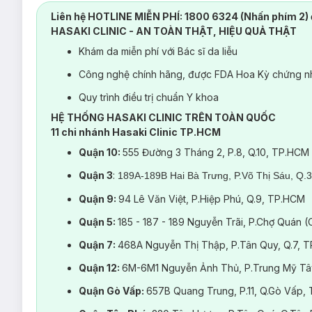
Liên hệ HOTLINE MIỄN PHÍ: 1800 6324 (Nhấn phím 2) 
HASAKI CLINIC - AN TOÀN THẬT, HIỆU QUẢ THẬT
Khám da miễn phí với Bác sĩ da liễu
Công nghệ chính hãng, được FDA Hoa Kỳ chứng nh
Quy trình điều trị chuẩn Y khoa
HỆ THỐNG HASAKI CLINIC TRÊN TOÀN QUỐC
11 chi nhánh Hasaki Clinic TP.HCM
Quận 10:
555 Đường 3 Tháng 2, P.8, Q.10, TP.HCM
Quận 3
:
189A-189B Hai Bà Trưng, P.Võ Thị Sáu, Q.
Quận 9:
94 Lê Văn Việt, P.Hiệp Phú, Q.9, TP.HCM
Quận 5:
185 - 187 - 189 Nguyễn Trãi, P.Chợ Quán 
Quận 7:
468A Nguyễn Thị Thập, P.Tân Quy, Q.7, 
Quận 12:
6M-6M1 Nguyễn Ảnh Thủ, P.Trung Mỹ Tâ
Quận Gò Vấp:
657B Quang Trung, P.11, Q.Gò Vấp,