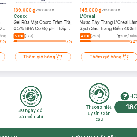
139.000 ₫
145.000 ₫
298.000 ₫
289.000 ₫
Cosrx
L'Oreal
h
Gel Rửa Mặt Cosrx Tràm Trà,
Nước Tẩy Trang L'Oreal Là
Da
0.5% BHA Có Độ pH Thấp
Sạch Sâu Trang Điểm 400ml
150ml
háng
(173)
(298)
916/thán
5.0
4.8
91
%
7
%
22
a
Thêm giỏ hàng
Thêm giỏ hàng
HO
18
n phí 2H
30 ngày đổi trả miễn phí
Thương hiệu uy 
Thương hiệu
30 ngày đổi
uy tín toàn
trả miễn phí
cầu