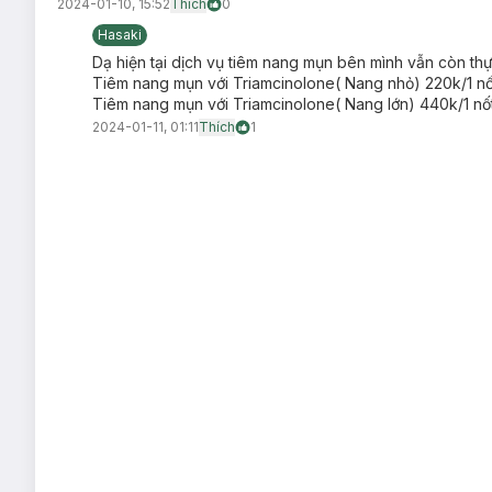
2024-01-10, 15:52
Thích
0
Hasaki
Dạ hiện tại dịch vụ tiêm nang mụn bên mình vẫn còn thự
Tiêm nang mụn với Triamcinolone( Nang nhỏ) 220k/1 nố
Tiêm nang mụn với Triamcinolone( Nang lớn) 440k/1 nố
2024-01-11, 01:11
Thích
1