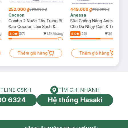
252.000 ₫
449.000 ₫
590.000 ₫
702.000 ₫
Cocoon
Anessa
m
Combo 2 Nước Tẩy Trang Bí
Sữa Chống Nắng Anessa
Đao Cocoon Làm Sạch &
Cho Da Nhạy Cảm & Trẻ Em
Giảm Dầu 500ml
60ml (Mới)
g
(57)
1.5k/tháng
(23)
394/tháng
5.0
5.0
%
7
%
64
%
Thêm giỏ hàng
Thêm giỏ hàng
TLINE CSKH
TÌM CHI NHÁNH
HOTLINE CSKH
Tìm chi nhánh
00 6324
Hệ thống Hasaki
tín toàn cầu