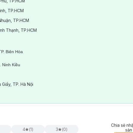
 Phú, TP.HCM
Bình, TP.HCM
ú Nhuận, TP.HCM
.Bình Thạnh, TP.HCM
TP. Biên Hòa
 Ninh Kiều
ê
 Giấy, TP. Hà Nội
Chia sẻ nh
)
4
(
1
)
3
(
0
)
sản