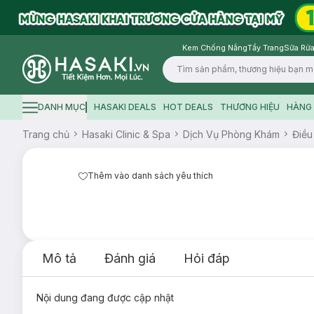
Kem Chống Nắng
Tẩy Trang
Sữa Rửa
Logo
DANH MỤC
HASAKI DEALS
HOT DEALS
THƯƠNG HIỆU
HÀNG 
Hamburger icon
Trang chủ
Hasaki Clinic & Spa
Dịch Vụ Phòng Khám
Điều
Thêm vào danh sách yêu thích
Mô tả
Đánh giá
Hỏi đáp
Nội dung đang được cập nhật