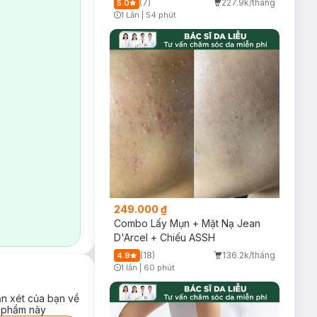
(7)
227.9k/tháng
5.0
1 Lần
|
54 phút
Timer Gray Icon
249.000 ₫
Combo Lấy Mụn + Mặt Nạ Jean
D'Arcel + Chiếu ASSH
(18)
136.2k/tháng
4.9
1 lần
|
60 phút
Timer Gray Icon
ận xét của bạn về
 phẩm này