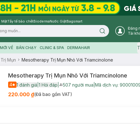
 Mặt
Tẩy tế bào chết
Bioderma
Nước Giặt
Bagsmart
Đăng 
Search icon
Tài kh
T
MỚI VỀ
BÁN CHẠY
CLINIC & SPA
DERMAHAIR
 Trị Mụn
Mesotherapy Trị Mụn Nhỏ Với Triamcinolone
Mesotherapy Trị Mụn Nhỏ Với Triamcinolone
4
1
đánh giá
|
1
Hỏi đáp
|
507
người mua
|
Mã dịch vụ:
90001009
User Product Icon
220.000 ₫
(Đã bao gồm VAT)