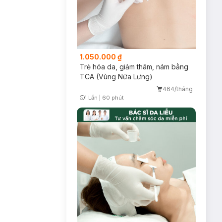
1.050.000 ₫
Trẻ hóa da, giảm thâm, nám bằng
TCA (Vùng Nửa Lưng)
464/tháng
1 Lần
|
60 phút
Timer Gray Icon