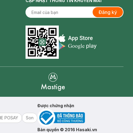
CẬP NHẬT THÔNG TIN KHUYẾN MÃI
Đăng ký
Appstore icon
Goolge Play icon
Mastige
Được chứng nhận
HE POSAY
Son
Bản quyền © 2016 Hasaki.vn