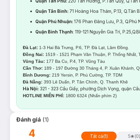
Quận Tân Phú:
220 Tân Hương, P.Tân Quý, Q.Tân
Quận Tân Bình:
71 Hoàng Hoa Thám, P.13, Q.Tân 
Quận Phú Nhuận:
176 Phan Đăng Lưu, P.3, Q.Ph
Quận Bình Thạnh
: 119-121 Nguyễn Gia Trí, P.25,Q
Đà Lạt:
1-3 Hai Bà Trưng, P.6, TP. Đà Lạt, Lâm Đồng.
Đồng Nai:
1519 - 1521 Phạm Văn Thuận, P. Thống Nhất, 
Vũng Tàu:
177 Ba Cu, P.4, TP. Vũng Tàu
Cần Thơ:
189 - 197 Đường 30 Tháng 4, P. Xuân Khánh, Q.
Bình Dương:
219 Yersin, P. Phú Cường, TP. TDM
Đà Nẵng:
393 Lê Duẩn, P. Tân Chính, Q. Thanh Kh
Hà Nội:
321 - 323 Cầu Giấy, phường Dịch Vọng, quận Cầu
HOTLINE MIỄN PHÍ:
1800 6324 (Nhấn phím 2)
Đánh giá
(
1
)
4
Tất cả
(
1
)
5
(
0