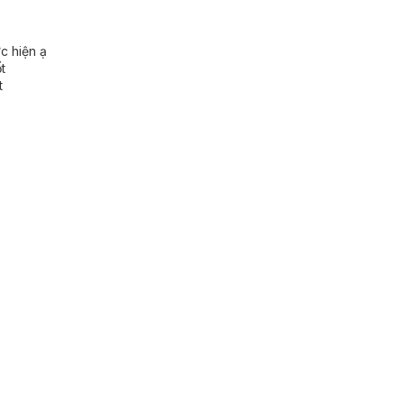
c hiện ạ
t
t