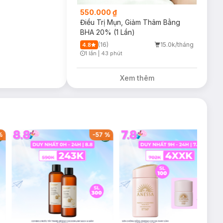
550.000 ₫
Điều Trị Mụn, Giảm Thâm Bằng
BHA 20% (1 Lần)
(16)
15.0k/tháng
4.8
1 lần
|
43 phút
Timer Gray Icon
Xem thêm
%
-
57
%
-
36
%