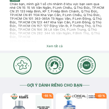
Hasaki
Chào bạn, mình gửi 1 số chi nhánh ở khu vực bạn xem qua
nhé CN 15: 15 Võ Văn Ngân, P.Linh Chiểu, Q.Thủ Đức, TP.HCM
CN 31: 133 Hiệp Bình, KP 7, P.Hiệp Bình Chánh, Q.Thủ Đức,
TP.HCM CN 81: 1134 Kha Vạn Cân, P.Linh Chiểu, Q.Thủ Đức,
TP.HCM CN 101: 363-365A Tô Ngọc Vân, P.Linh Đông, Q.Thủ
Đức, TP.HCM CN 123: 447 Kha Vạn Cân, P.Linh Đông, Q.Thủ
Đức, TP.HCM CN 157: 127 Đặng Văn Bi, P.Trường Thọ, Q.Thủ
Đức, TP.HCM CN 164: 36 Lê Văn Chí, P.Linh Trung, Q.Thủ
Đức, TP.HCM CN 282: 344 Võ Văn Ngân, P.Bình Thọ, Q.Thủ
Đức, TP.HCM
2025-10-23
Thích
0
Xem tất cả
GỢI Ý DÀNH RIÊNG CHO BẠN
-
55
%
-
43
%