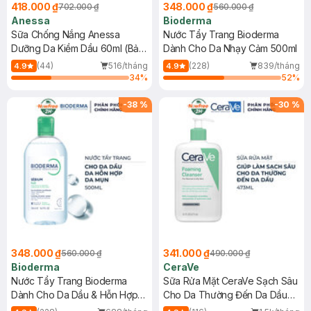
418.000 ₫
348.000 ₫
702.000 ₫
560.000 ₫
Anessa
Bioderma
Sữa Chống Nắng Anessa
Nước Tẩy Trang Bioderma
Dưỡng Da Kiềm Dầu 60ml (Bản
Dành Cho Da Nhạy Cảm 500ml
Mới)
(44)
516/tháng
(228)
839/tháng
4.9
4.9
34
%
52
%
-
38
%
-
30
%
348.000 ₫
341.000 ₫
560.000 ₫
490.000 ₫
Bioderma
CeraVe
Nước Tẩy Trang Bioderma
Sữa Rửa Mặt CeraVe Sạch Sâu
Dành Cho Da Dầu & Hỗn Hợp
Cho Da Thường Đến Da Dầu
500ml
473ml