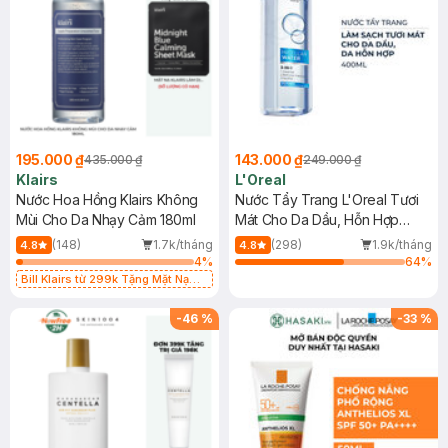
195.000 ₫
143.000 ₫
435.000 ₫
249.000 ₫
Klairs
L'Oreal
Nước Hoa Hồng Klairs Không
Nước Tẩy Trang L'Oreal Tươi
Mùi Cho Da Nhạy Cảm 180ml
Mát Cho Da Dầu, Hỗn Hợp
400ml
(148)
1.7k/tháng
(298)
1.9k/tháng
4.8
4.8
4
%
64
%
Bill Klairs từ 299k Tặng Mặt Nạ
Làm Dịu Da & Kiểm Soát Dầu Nhờn
25ml (SL Có Hạn)
-
46
%
-
33
%