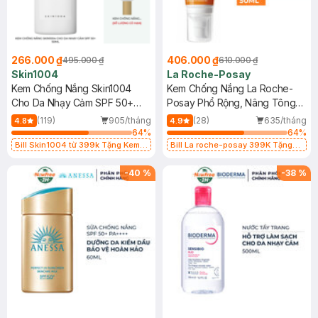
266.000 ₫
406.000 ₫
495.000 ₫
610.000 ₫
Skin1004
La Roche-Posay
Kem Chống Nắng Skin1004
Kem Chống Nắng La Roche-
Cho Da Nhạy Cảm SPF 50+
Posay Phổ Rộng, Nâng Tông
50ml
Kiềm Dầu 50ml
(119)
905/tháng
(28)
635/tháng
4.8
4.9
64
%
64
%
Bill Skin1004 từ 399k Tặng Kem
Bill La roche-posay 399K Tặng
Chống Nắng Cho Da Nhạy Cảm
Gel rửa mặt da dầu nhạy cảm 50ml
SPF 50+ 20ml (SL Có Hạn)
(SL có hạn)
-
40
%
-
38
%