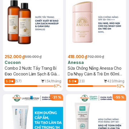
252.000 ₫
418.000 ₫
590.000 ₫
702.000 ₫
Cocoon
Anessa
Combo 2 Nước Tẩy Trang Bí
Sữa Chống Nắng Anessa Cho
Đao Cocoon Làm Sạch & Giảm
Da Nhạy Cảm & Trẻ Em 60ml
Dầu 500ml
(Mới)
(57)
1.5k/tháng
(23)
423/tháng
5.0
5.0
67
%
52
%
-
31
%
-
55
%