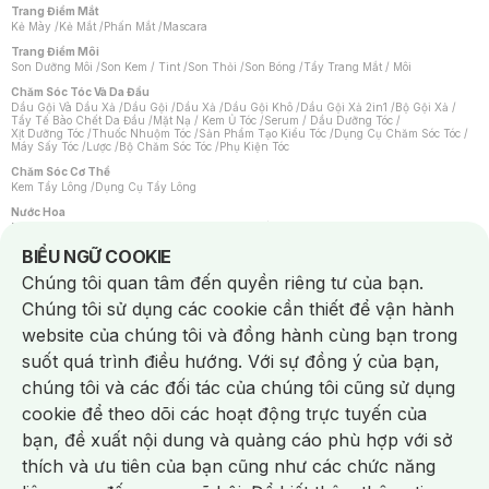
Trang Điểm Mắt
Kẻ Mày
/
Kẻ Mắt
/
Phấn Mắt
/
Mascara
Trang Điểm Môi
Son Dưỡng Môi
/
Son Kem / Tint
/
Son Thỏi
/
Son Bóng
/
Tẩy Trang Mắt / Môi
Chăm Sóc Tóc Và Da Đầu
Dầu Gội Và Dầu Xả
/
Dầu Gội
/
Dầu Xả
/
Dầu Gội Khô
/
Dầu Gội Xả 2in1
/
Bộ Gội Xả
/
Tẩy Tế Bào Chết Da Đầu
/
Mặt Nạ / Kem Ủ Tóc
/
Serum / Dầu Dưỡng Tóc
/
Xịt Dưỡng Tóc
/
Thuốc Nhuộm Tóc
/
Sản Phẩm Tạo Kiểu Tóc
/
Dụng Cụ Chăm Sóc Tóc
/
Máy Sấy Tóc
/
Lược
/
Bộ Chăm Sóc Tóc
/
Phụ Kiện Tóc
Chăm Sóc Cơ Thể
Kem Tẩy Lông
/
Dụng Cụ Tẩy Lông
Nước Hoa
Nước Hoa Nữ
/
Nước Hoa Nam
/
Nước Hoa Cao Cấp
/
Xịt Thơm Toàn Thân
/
Nước Hoa Vùng Kín
Notice about cookies usage
BIỂU NGỮ COOKIE
Chăm Sóc Cá Nhân
Chúng tôi quan tâm đến quyền riêng tư của bạn.
Chống Muỗi
/
Khẩu Trang
/
Máy Massage
/
Mặt Nạ Xông Hơi
/
Nước Rửa Tay
/
Sản Phẩm Chăm Sóc Khác
/
Bàn Chải Đánh Răng
/
Bàn Chải Điện
/
Chúng tôi sử dụng các cookie cần thiết để vận hành
Hỗ Trợ Trắng Răng
/
Kem Đánh Răng
/
Máy Tăm Nước
/
Nước Súc Miệng
/
Tăm / Chỉ Nha Khoa
/
Xịt Thơm Miệng
/
Dung Dịch Vệ Sinh
/
Dưỡng Vùng Kín
/
website của chúng tôi và đồng hành cùng bạn trong
Khăn Ướt Vệ Sinh Vùng Kín
/
Băng Vệ Sinh
/
Tampon
/
Bọt Cạo Râu
/
Dao Cạo Râu
/
Máy Cạo Râu
suốt quá trình điều hướng. Với sự đồng ý của bạn,
Vấn Đề Về Da
chúng tôi và các đối tác của chúng tôi cũng sử dụng
Da Dầu / Lỗ Chân Lông To
/
Da Khô / Mất Nước
/
Da Lão Hóa
/
Da Mụn
/
Da Nhạy Cảm / Kích Ứng
/
Da Xỉn Màu
/
Thâm / Nám / Tàn Nhang
/
cookie để theo dõi các hoạt động trực tuyến của
Quầng Thâm & Bọng Mắt
/
Sẹo
/
Viêm Da Cơ Địa
bạn, đề xuất nội dung và quảng cáo phù hợp với sở
Dụng Cụ / Phụ Kiện Chăm Sóc Da
Chat i
Bông Tẩy Trang
/
Khăn Lau Mặt Khô
/
Dụng Cụ / Máy Rửa Mặt
/
Máy Chăm Sóc Da
/
thích và ưu tiên của bạn cũng như các chức năng
Dụng Cụ Chăm Sóc Khác