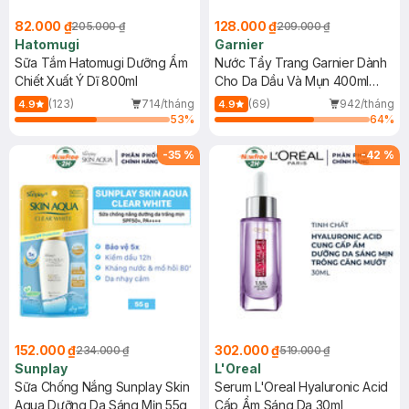
82.000 ₫
128.000 ₫
205.000 ₫
209.000 ₫
Hatomugi
Garnier
Sữa Tắm Hatomugi Dưỡng Ẩm
Nước Tẩy Trang Garnier Dành
Chiết Xuất Ý Dĩ 800ml
Cho Da Dầu Và Mụn 400ml
(Mới)
(123)
714/tháng
(69)
942/tháng
4.9
4.9
53
%
64
%
-
35
%
-
42
%
152.000 ₫
302.000 ₫
234.000 ₫
519.000 ₫
Sunplay
L'Oreal
Sữa Chống Nắng Sunplay Skin
Serum L'Oreal Hyaluronic Acid
Aqua Dưỡng Da Sáng Mịn 55g
Cấp Ẩm Sáng Da 30ml