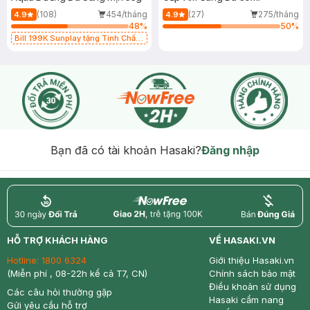
(108)
454/tháng
(27)
275/tháng
4.9
4.9
48
%
50
%
Bill 199K Sunplay tặng Tinh Chất
Chống Nắng 7g trị giá 30K (SL có
hạn)
Bạn đã có tài khoản Hasaki?
Đăng nhập
return
nowfree
price
HỖ TRỢ KHÁCH HÀNG
VỀ HASAKI.VN
Hotline:
1800 6324
Giới thiệu Hasaki.vn
(Miễn phí , 08-22h kể cả T7, CN)
Chính sách bảo mật
Điều khoản sử dụng
Các câu hỏi thường gặp
Hasaki cẩm nang
Gửi yêu cầu hỗ trợ