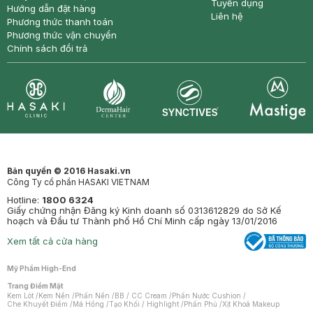
Tuyển dụng
Hướng dẫn đặt hàng
Liên hệ
Phương thức thanh toán
Phương thức vận chuyển
Chính sách đổi trả
Synctives
Clinic
Dermahair
Mastige
Bản quyền © 2016 Hasaki.vn
Công Ty cổ phần HASAKI VIETNAM
Hotline:
1800 6324
Giấy chứng nhận Đăng ký Kinh doanh số 0313612829 do Sở Kế
hoạch và Đầu tư Thành phố Hồ Chí Minh cấp ngày 13/01/2016
Xem tất cả cửa hàng
Mỹ Phẩm High-End
Trang Điểm Mặt
Kem Lót
/
Kem Nền
/
Phấn Nền
/
BB / CC Cream
/
Phấn Nước Cushion
/
Che Khuyết Điểm
/
Má Hồng
/
Tạo Khối / Highlight
/
Phấn Phủ
/
Xịt Khoá Makeup