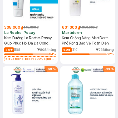
308.000 ₫
601.000 ₫
445.000 ₫
1.350.000 ₫
La Roche-Posay
Martiderm
Kem Dưỡng La Roche-Posay
Kem Chống Nắng MartiDerm
Giúp Phục Hồi Da Đa Công
Phổ Rộng Bảo Vệ Toàn Diện
Dụng 40ml
40ml
(56)
808/tháng
(110)
231/tháng
4.9
4.9
64
%
62
%
Bill La roche-posay 399K Tặng
Gel rửa mặt da dầu nhạy cảm 50ml
(SL có hạn)
-
60
%
-
39
%