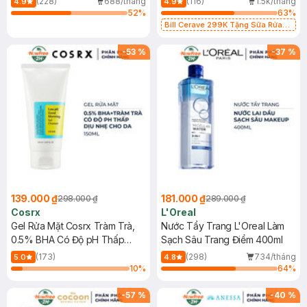
(228)
688/tháng
(116)
1.5k/tháng
4.9
4.9
52
%
63
%
Bill Cerave 299K Tặng Sữa Rửa
Mặt Cerave 30ml (SL có hạn)
-
53
%
-
37
%
139.000 ₫
181.000 ₫
298.000 ₫
289.000 ₫
Cosrx
L'Oreal
Gel Rửa Mặt Cosrx Tràm Trà,
Nước Tẩy Trang L'Oreal Làm
0.5% BHA Có Độ pH Thấp
Sạch Sâu Trang Điểm 400ml
150ml
(173)
(298)
734/tháng
5.0
4.8
10
%
64
%
-
57
%
-
40
%