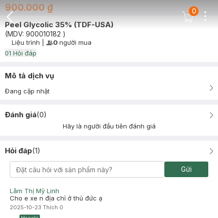
900.000 ₫
0
Dots
Cart Icon
Peel Glycolic 35% (TDF-USA)
Back Icon
(MDV:
900010182
)
Liệu trình
|
0
người mua
User Product Icon
Timer Gray Icon
0
1
Hỏi đáp
Mô tả dịch vụ
Đang cập nhật
Đánh giá
(
0
)
Hãy là người đầu tiên đánh giá
Hỏi đáp
(
1
)
Gửi
Lâm Thị Mỹ Linh
Cho e xe n địa chỉ ở thủ đức ạ
2025-10-23
Thích
0