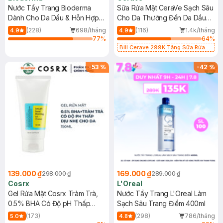
Nước Tẩy Trang Bioderma
Sữa Rửa Mặt CeraVe Sạch Sâu
Dành Cho Da Dầu & Hỗn Hợp
Cho Da Thường Đến Da Dầu
500ml
473ml
(228)
698/tháng
(116)
1.4k/tháng
4.9
4.9
77
%
64
%
Bill Cerave 299K Tặng Sữa Rửa
Mặt Cerave 30ml (SL có hạn)
-
53
%
-
42
%
139.000 ₫
169.000 ₫
298.000 ₫
289.000 ₫
Cosrx
L'Oreal
Gel Rửa Mặt Cosrx Tràm Trà,
Nước Tẩy Trang L'Oreal Làm
0.5% BHA Có Độ pH Thấp
Sạch Sâu Trang Điểm 400ml
150ml
(173)
(298)
786/tháng
5.0
4.8