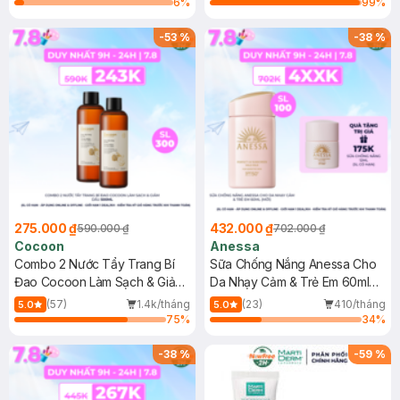
6
%
99
%
-
53
%
-
38
%
275.000 ₫
432.000 ₫
590.000 ₫
702.000 ₫
Cocoon
Anessa
Combo 2 Nước Tẩy Trang Bí
Sữa Chống Nắng Anessa Cho
Đao Cocoon Làm Sạch & Giảm
Da Nhạy Cảm & Trẻ Em 60ml
Dầu 500ml
(Mới)
(57)
1.4k/tháng
(23)
410/tháng
5.0
5.0
75
%
34
%
-
38
%
-
59
%