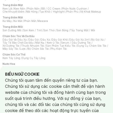
Trang Điểm Mặt
Kem Lót
/
Kem Nền
/
Phấn Nền
/
BB / CC Cream
/
Phấn Nước Cushion
/
Che Khuyết Điểm
/
Má Hồng
/
Tạo Khối / Highlight
/
Phấn Phủ
/
Xịt Khoá Makeup
Trang Điểm Mắt
Kẻ Mày
/
Kẻ Mắt
/
Phấn Mắt
/
Mascara
Trang Điểm Môi
Son Dưỡng Môi
/
Son Kem / Tint
/
Son Thỏi
/
Son Bóng
/
Tẩy Trang Mắt / Môi
Chăm Sóc Tóc Và Da Đầu
Dầu Gội Và Dầu Xả
/
Dầu Gội
/
Dầu Xả
/
Dầu Gội Khô
/
Dầu Gội Xả 2in1
/
Bộ Gội Xả
/
Tẩy Tế Bào Chết Da Đầu
/
Mặt Nạ / Kem Ủ Tóc
/
Serum / Dầu Dưỡng Tóc
/
Xịt Dưỡng Tóc
/
Thuốc Nhuộm Tóc
/
Sản Phẩm Tạo Kiểu Tóc
/
Dụng Cụ Chăm Sóc Tóc
/
Máy Sấy Tóc
/
Lược
/
Bộ Chăm Sóc Tóc
/
Phụ Kiện Tóc
Chăm Sóc Cơ Thể
Kem Tẩy Lông
/
Dụng Cụ Tẩy Lông
Nước Hoa
Nước Hoa Nữ
/
Nước Hoa Nam
/
Nước Hoa Cao Cấp
/
Xịt Thơm Toàn Thân
/
Nước Hoa Vùng Kín
Notice about cookies usage
BIỂU NGỮ COOKIE
Chăm Sóc Cá Nhân
Chúng tôi quan tâm đến quyền riêng tư của bạn.
Chống Muỗi
/
Khẩu Trang
/
Máy Massage
/
Mặt Nạ Xông Hơi
/
Nước Rửa Tay
/
Sản Phẩm Chăm Sóc Khác
/
Bàn Chải Đánh Răng
/
Bàn Chải Điện
/
Chúng tôi sử dụng các cookie cần thiết để vận hành
Hỗ Trợ Trắng Răng
/
Kem Đánh Răng
/
Máy Tăm Nước
/
Nước Súc Miệng
/
Tăm / Chỉ Nha Khoa
/
Xịt Thơm Miệng
/
Dung Dịch Vệ Sinh
/
Dưỡng Vùng Kín
/
website của chúng tôi và đồng hành cùng bạn trong
Khăn Ướt Vệ Sinh Vùng Kín
/
Băng Vệ Sinh
/
Tampon
/
Bọt Cạo Râu
/
Dao Cạo Râu
/
Máy Cạo Râu
suốt quá trình điều hướng. Với sự đồng ý của bạn,
Vấn Đề Về Da
chúng tôi và các đối tác của chúng tôi cũng sử dụng
Da Dầu / Lỗ Chân Lông To
/
Da Khô / Mất Nước
/
Da Lão Hóa
/
Da Mụn
/
Da Nhạy Cảm / Kích Ứng
/
Da Xỉn Màu
/
Thâm / Nám / Tàn Nhang
/
cookie để theo dõi các hoạt động trực tuyến của
Quầng Thâm & Bọng Mắt
/
Sẹo
/
Viêm Da Cơ Địa