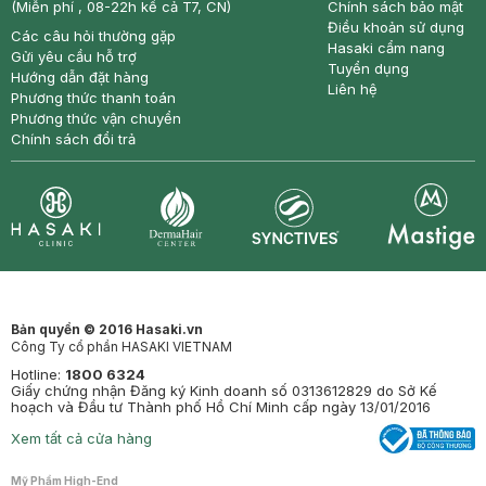
(Miễn phí , 08-22h kể cả T7, CN)
Chính sách bảo mật
Điều khoản sử dụng
Các câu hỏi thường gặp
Hasaki cẩm nang
Gửi yêu cầu hỗ trợ
Tuyển dụng
Hướng dẫn đặt hàng
Liên hệ
Phương thức thanh toán
Phương thức vận chuyển
Chính sách đổi trả
Synctives
Clinic
Dermahair
Mastige
Bản quyền © 2016 Hasaki.vn
Công Ty cổ phần HASAKI VIETNAM
Hotline:
1800 6324
Giấy chứng nhận Đăng ký Kinh doanh số 0313612829 do Sở Kế
hoạch và Đầu tư Thành phố Hồ Chí Minh cấp ngày 13/01/2016
Xem tất cả cửa hàng
Mỹ Phẩm High-End