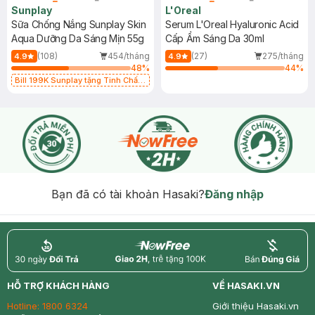
Sunplay
L'Oreal
Sữa Chống Nắng Sunplay Skin
Serum L'Oreal Hyaluronic Acid
Aqua Dưỡng Da Sáng Mịn 55g
Cấp Ẩm Sáng Da 30ml
(108)
454/tháng
(27)
275/tháng
4.9
4.9
48
%
44
%
Bill 199K Sunplay tặng Tinh Chất
Chống Nắng 7g trị giá 30K (SL có
hạn)
Bạn đã có tài khoản Hasaki?
Đăng nhập
return
nowfree
price
HỖ TRỢ KHÁCH HÀNG
VỀ HASAKI.VN
Hotline:
1800 6324
Giới thiệu Hasaki.vn