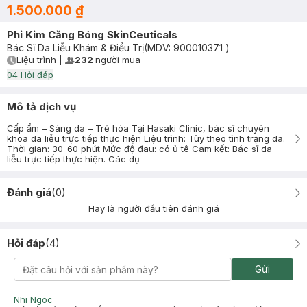
1.500.000 ₫
Phi Kim Căng Bóng SkinCeuticals
Bác Sĩ Da Liễu Khám & Điều Trị
(MDV:
900010371
)
Liệu trình
|
232
người mua
User Product Icon
Timer Gray Icon
0
4
Hỏi đáp
Mô tả dịch vụ
Cấp ẩm – Sáng da – Trẻ hóa Tại Hasaki Clinic, bác sĩ chuyên
khoa da liễu trực tiếp thực hiện Liệu trình: Tùy theo tình trạng da.
Thời gian: 30-60 phút Mức độ đau: có ủ tê Cam kết: Bác sĩ da
liễu trực tiếp thực hiện. Các dụ
Đánh giá
(
0
)
Hãy là người đầu tiên đánh giá
Hỏi đáp
(
4
)
Gửi
Nhi Ngoc