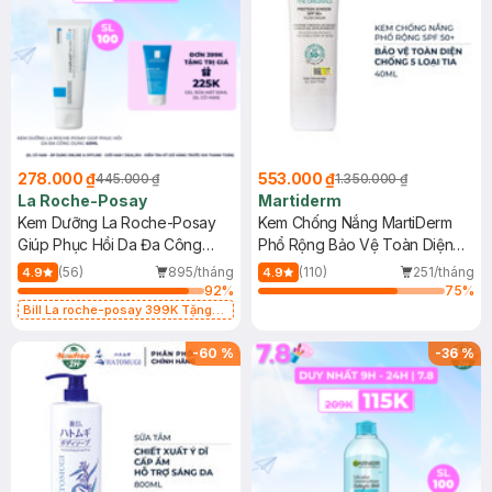
278.000 ₫
553.000 ₫
445.000 ₫
1.350.000 ₫
La Roche-Posay
Martiderm
Kem Dưỡng La Roche-Posay
Kem Chống Nắng MartiDerm
Giúp Phục Hồi Da Đa Công
Phổ Rộng Bảo Vệ Toàn Diện
Dụng 40ml
40ml
(56)
895/tháng
(110)
251/tháng
4.9
4.9
92
%
75
%
Bill La roche-posay 399K Tặng
Gel rửa mặt da dầu nhạy cảm 50ml
(SL có hạn)
-
60
%
-
36
%