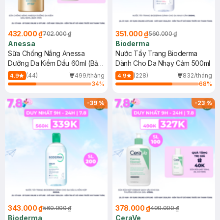
432.000 ₫
351.000 ₫
702.000 ₫
560.000 ₫
Anessa
Bioderma
Sữa Chống Nắng Anessa
Nước Tẩy Trang Bioderma
Dưỡng Da Kiềm Dầu 60ml (Bản
Dành Cho Da Nhạy Cảm 500ml
Mới)
(44)
499/tháng
(228)
832/tháng
4.9
4.9
34
%
68
%
-
39
%
-
23
%
343.000 ₫
378.000 ₫
560.000 ₫
490.000 ₫
Bioderma
CeraVe