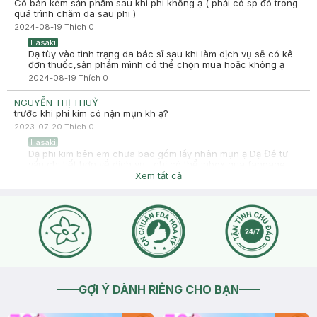
Có bán kèm sản phẩm sau khi phi không ạ ( phải có sp đó trong
quá trình chăm da sau phi )
2024-08-19
Thích
0
Hasaki
Dạ tùy vào tình trạng da bác sĩ sau khi làm dịch vụ sẽ có kê
đơn thuốc,sản phẩm mình có thể chọn mua hoặc không ạ
2024-08-19
Thích
0
NGUYỄN THỊ THUỶ
trước khi phi kim có nặn mụn kh ạ?
2023-07-20
Thích
0
Hasaki
Dạ phi kim bên em chưa bao gồm lấy nhân mụn ạ Dạ Để tư
vấn chi tiết hơn về dịch vụ , chị có thể inbox qua fanpage
Hasaki bộ phận CSKH sẽ hỗ trợ thêm thông tin tư vấn cho chị
Xem tất cả
ạ ➡️Link page Mới Hasaki clinic & spa: inbox: m.me/hasakispa
☎ Hotline -Tư vấn: 1800 6324 -Nhấn Phím 2 (Miễn phí)
2023-07-20
Thích
0
Hasaki
Dạ dịch vụ phi kim bên em chưa bào gồm lấy nhân mụn ạ Dạ
cảm ơn anh/chị đã tin tưởng và quan tâm đến dịch vụ của
Hasaki ạ, Dạ Để tư vấn chi tiết hơn về dịch vụ , chị có thể
inbox qua fanpage Hasaki bộ phận CSKH sẽ hỗ trợ thêm
thông tin tư vấn cho chị ạ ➡️Link page Mới Hasaki clinic &
GỢI Ý DÀNH RIÊNG CHO BẠN
spa: inbox: m.me/hasakispa ☎ Hotline -Tư vấn: 1800 6324 -
Nhấn Phím 2 (Miễn phí)
2023-07-20
Thích
0