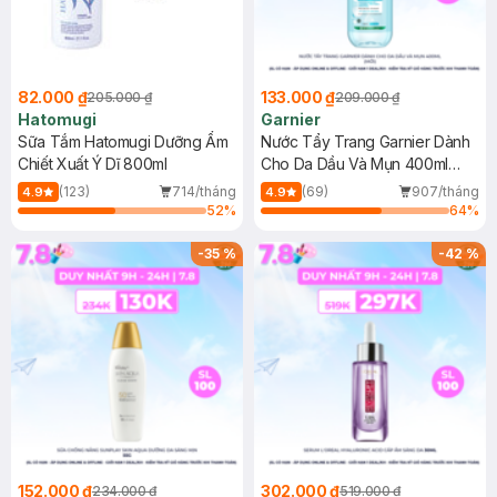
82.000 ₫
133.000 ₫
205.000 ₫
209.000 ₫
Hatomugi
Garnier
Sữa Tắm Hatomugi Dưỡng Ẩm
Nước Tẩy Trang Garnier Dành
Chiết Xuất Ý Dĩ 800ml
Cho Da Dầu Và Mụn 400ml
(Mới)
(123)
714/tháng
(69)
907/tháng
4.9
4.9
52
%
64
%
-
35
%
-
42
%
152.000 ₫
302.000 ₫
234.000 ₫
519.000 ₫