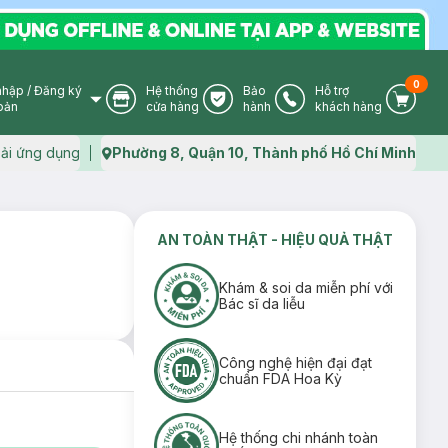
0
nhập
/
Đăng ký
Hệ thống
Bảo
Hỗ trợ
User Icon
Store Icon
Warranty Icon
Phone Icon
Cart I
oản
cửa hàng
hành
khách hàng
ải ứng dụng
Phường 8, Quận 10, Thành phố Hồ Chí Minh
Map icon
AN TOÀN THẬT - HIỆU QUẢ THẬT
Khám & soi da miễn phí với
Bác sĩ da liễu
Công nghệ hiện đại đạt
chuẩn FDA Hoa Kỳ
Hệ thống chi nhánh toàn