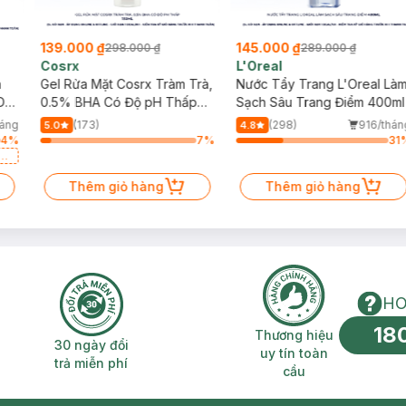
139.000 ₫
145.000 ₫
298.000 ₫
289.000 ₫
Cosrx
L'Oreal
h
Gel Rửa Mặt Cosrx Tràm Trà,
Nước Tẩy Trang L'Oreal Là
Da
0.5% BHA Có Độ pH Thấp
Sạch Sâu Trang Điểm 400ml
150ml
háng
(173)
(298)
916/thán
5.0
4.8
4
%
7
%
31
a
Thêm giỏ hàng
Thêm giỏ hàng
HO
18
n phí 2H
30 ngày đổi trả miễn phí
Thương hiệu uy 
Thương hiệu
30 ngày đổi
uy tín toàn
trả miễn phí
cầu