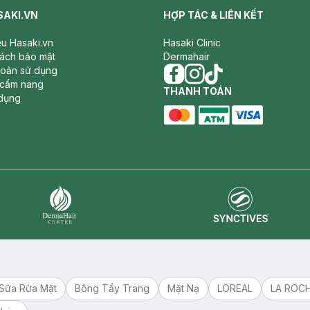
SAKI.VN
HỢP TÁC & LIÊN KẾT
iệu Hasaki.vn
Hasaki Clinic
sách bảo mật
Dermahair
hoản sử dụng
 cẩm nang
facebook
THANH TOÁN
instagram
tiktok
dụng
master card
ATM card
visa card
Synctives
Dermahair
Sữa Rửa Mặt
Bông Tẩy Trang
Mặt Nạ
LOREAL
LA ROC