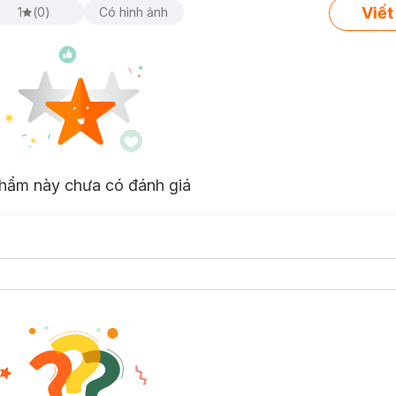
Viết
1
(
0
)
Có hình ảnh
hẩm này chưa có đánh giá