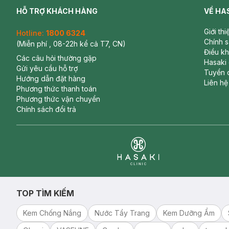
HỖ TRỢ KHÁCH HÀNG
VỀ HA
Giới th
Hotline:
1800 6324
Chính 
(Miễn phí , 08-22h kể cả T7, CN)
Điều k
Các câu hỏi thường gặp
Hasaki
Gửi yêu cầu hỗ trợ
Tuyển 
Hướng dẫn đặt hàng
Liên hệ
Phương thức thanh toán
Phương thức vận chuyển
Chính sách đổi trả
Clinic
TOP TÌM KIẾM
Kem Chống Nắng
Nước Tẩy Trang
Kem Dưỡng Ẩm