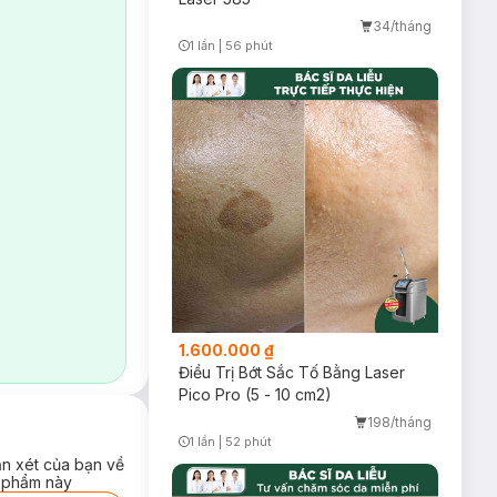
34/tháng
1 lần
|
56 phút
Timer Gray Icon
1.600.000 ₫
Điều Trị Bớt Sắc Tố Bằng Laser
Pico Pro (5 - 10 cm2)
198/tháng
1 lần
|
52 phút
Timer Gray Icon
ận xét của bạn về
 phẩm này