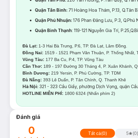
Quận Tân Bình:
71 Hoàng Hoa Thám, P.13, Q.Tân 
Quận Phú Nhuận:
176 Phan Đăng Lưu, P.3, Q.Ph
Quận Bình Thạnh
: 119-121 Nguyễn Gia Trí, P.25,Q
Đà Lạt:
1-3 Hai Bà Trưng, P.6, TP. Đà Lạt, Lâm Đồng.
Đồng Nai:
1519 - 1521 Phạm Văn Thuận, P. Thống Nhất, 
Vũng Tàu:
177 Ba Cu, P.4, TP. Vũng Tàu
Cần Thơ:
189 - 197 Đường 30 Tháng 4, P. Xuân Khánh, Q.
Bình Dương:
219 Yersin, P. Phú Cường, TP. TDM
Đà Nẵng:
393 Lê Duẩn, P. Tân Chính, Q. Thanh Kh
Hà Nội:
321 - 323 Cầu Giấy, phường Dịch Vọng, quận Cầu
HOTLINE MIỄN PHÍ:
1800 6324 (Nhấn phím 2)
Đánh giá
0
Tất cả
(
0
)
5
(
0