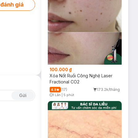
 đánh giá
100.000 ₫
Xóa Nốt Ruồi Công Nghệ Laser
Fractional CO2
(17)
173.2k/tháng
4.8
1 Lần
|
5 phút
Gửi
Timer Gray Icon