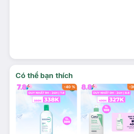
Có thể bạn thích
-
39
%
-
40
%
-
3