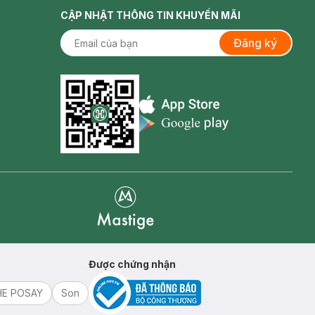
CẬP NHẬT THÔNG TIN KHUYẾN MÃI
Đăng ký
Appstore icon
Goolge Play icon
Mastige
Được chứng nhận
HE POSAY
Son