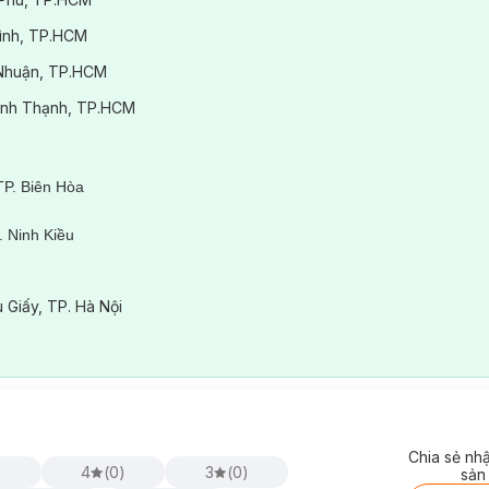
Bình, TP.HCM
ú Nhuận, TP.HCM
.Bình Thạnh, TP.HCM
TP. Biên Hòa
 Ninh Kiều
ê
 Giấy, TP. Hà Nội
Chia sẻ nh
)
4
(
0
)
3
(
0
)
sản