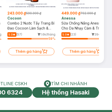
243.000 ₫
449.000 ₫
590.000 ₫
702.000 ₫
Cocoon
Anessa
m
Combo 2 Nước Tẩy Trang Bí
Sữa Chống Nắng Anessa
Đao Cocoon Làm Sạch &
Cho Da Nhạy Cảm & Trẻ Em
Giảm Dầu 500ml
60ml (Mới)
g
(57)
1.6k/tháng
(23)
394/tháng
5.0
5.0
%
59
%
64
%
Thêm giỏ hàng
Thêm giỏ hàng
TLINE CSKH
TÌM CHI NHÁNH
HOTLINE CSKH
Tìm chi nhánh
00 6324
Hệ thống Hasaki
tín toàn cầu