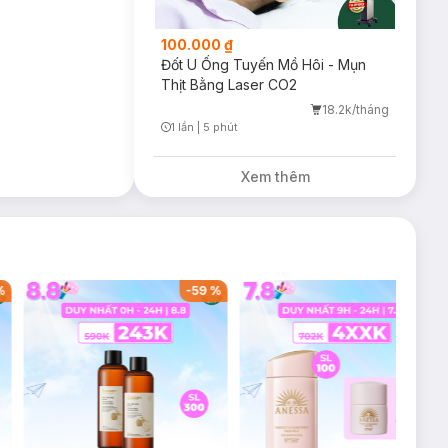
100.000 ₫
Đốt U Ống Tuyến Mồ Hôi - Mụn
Thịt Bằng Laser CO2
18.2k/tháng
1 lần
|
5 phút
Timer Gray Icon
Xem thêm
%
-
59
%
-
36
%