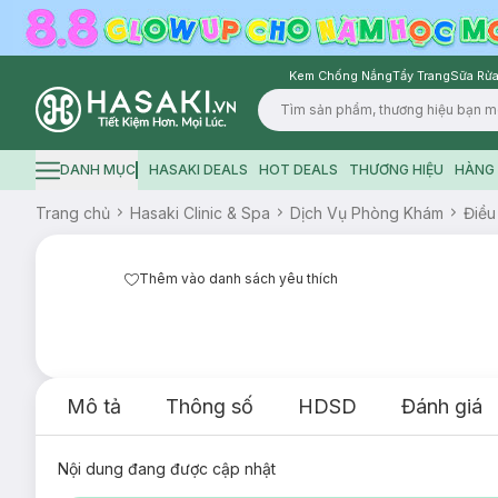
Kem Chống Nắng
Tẩy Trang
Sữa Rửa
Logo
DANH MỤC
HASAKI DEALS
HOT DEALS
THƯƠNG HIỆU
HÀNG 
Hamburger icon
Trang chủ
Hasaki Clinic & Spa
Dịch Vụ Phòng Khám
Điều
Thêm vào danh sách yêu thích
Mô tả
Thông số
HDSD
Đánh giá
Nội dung đang được cập nhật