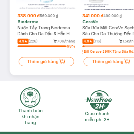
338.000 ₫
341.000 ₫
560.000 ₫
490.000 ₫
Bioderma
CeraVe
rma
Nước Tẩy Trang Bioderma
Sữa Rửa Mặt CeraVe Sạc
m
Dành Cho Da Dầu & Hỗn Hợp
Sâu Cho Da Thường Đến 
500ml
Dầu 473ml
/tháng
(228)
709/tháng
(116)
1.5k/t
4.9
4.9
61
%
98
%
Bill Cerave 299K Tặng Sữa Rử
Mặt Cerave 30ml (SL có hạn)
Thêm giỏ hàng
Thêm giỏ hàng
Thanh toán khi nhận hàng
Giao nhanh miễ
Thanh toán
Giao nhanh
khi nhận
miễn phí 2H
hàng