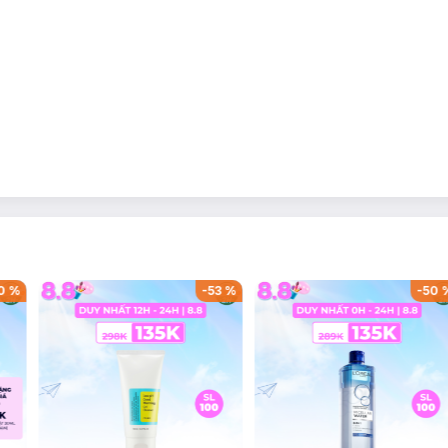
0
%
-
53
%
-
50