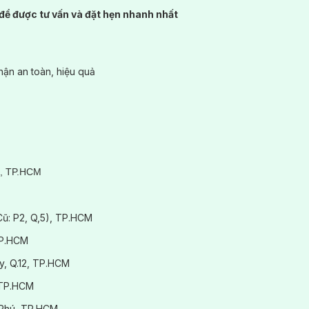
để được tư vấn và đặt hẹn nhanh nhất
ận an toàn, hiệu quả
3, TP.HCM
(Cũ: P2, Q,5), TP.HCM
TP.HCM
y, Q.12, TP.HCM
 TP.HCM
 Phú, TP.HCM