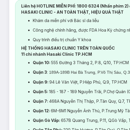
Liên hệ HOTLINE MIỄN PHÍ: 1800 6324 (Nhấn phím 2) 
HASAKI CLINIC - AN TOÀN THẬT, HIỆU QUẢ THẬT
Khám da miễn phí với Bác sĩ da liễu
Công nghệ chính hãng, được FDA Hoa Kỳ chứng nh
Quy trình điều trị chuẩn Y khoa
HỆ THỐNG HASAKI CLINIC TRÊN TOÀN QUỐC
11 chi nhánh Hasaki Clinic TP.HCM
Quận 10:
555 Đường 3 Tháng 2, P.8, Q.10, TP.HCM
Quận 3
:
189A-189B Hai Bà Trưng, P.Võ Thị Sáu, Q.
Quận 9:
94 Lê Văn Việt, P.Hiệp Phú, Q.9, TP.HCM
Quận 5:
185 - 187 - 189 Nguyễn Trãi, P.Chợ Quán 
Quận 7:
468A Nguyễn Thị Thập, P.Tân Quy, Q.7, 
Quận 12:
6M-6M1 Nguyễn Ảnh Thủ, P.Trung Mỹ Tâ
Quận Gò Vấp:
657B Quang Trung, P.11, Q.Gò Vấp,
Quận Tân Phú:
220 Tân Hương, P.Tân Quý, Q.Tân