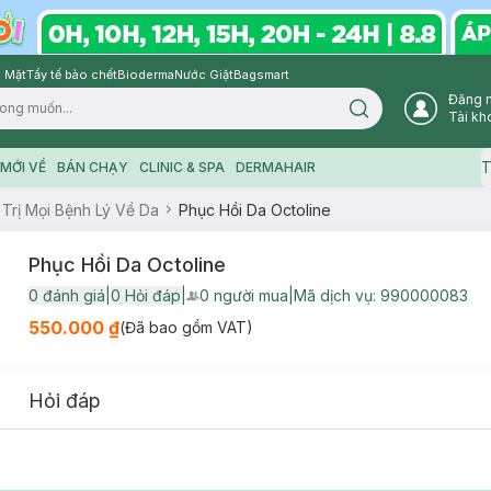
 Mặt
Tẩy tế bào chết
Bioderma
Nước Giặt
Bagsmart
Đăng 
Search icon
Tài kh
T
MỚI VỀ
BÁN CHẠY
CLINIC & SPA
DERMAHAIR
 Trị Mọi Bệnh Lý Về Da
Phục Hồi Da Octoline
Phục Hồi Da Octoline
0
đánh giá
|
0
Hỏi đáp
|
0
người mua
|
Mã dịch vụ:
990000083
User Product Icon
550.000 ₫
(Đã bao gồm VAT)
Hỏi đáp