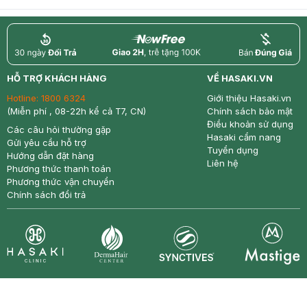
return
nowfree
price
HỖ TRỢ KHÁCH HÀNG
VỀ HASAKI.VN
Hotline:
1800 6324
Giới thiệu Hasaki.vn
(Miễn phí , 08-22h kể cả T7, CN)
Chính sách bảo mật
Điều khoản sử dụng
Các câu hỏi thường gặp
Hasaki cẩm nang
Gửi yêu cầu hỗ trợ
Tuyển dụng
Hướng dẫn đặt hàng
Liên hệ
Phương thức thanh toán
Phương thức vận chuyển
Chính sách đổi trả
Synctives
Clinic
Dermahair
Mastige