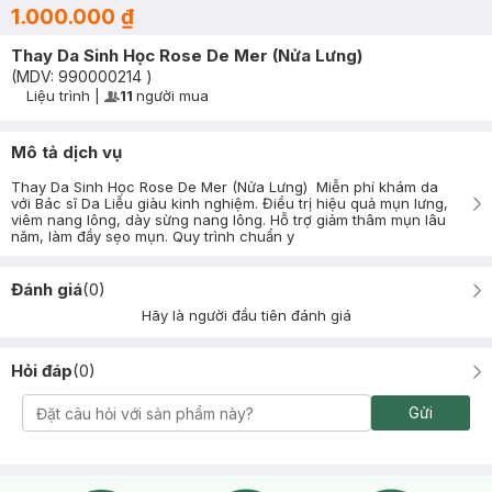
1.000.000 ₫
Thay Da Sinh Học Rose De Mer (Nửa Lưng)
(MDV:
990000214
)
Liệu trình
|
11
người mua
User Product Icon
Timer Gray Icon
Mô tả dịch vụ
Thay Da Sinh Học Rose De Mer (Nửa Lưng) Miễn phí khám da
với Bác sĩ Da Liễu giàu kinh nghiệm. Điều trị hiệu quả mụn lưng,
viêm nang lông, dày sừng nang lông. Hỗ trợ giảm thâm mụn lâu
năm, làm đầy sẹo mụn. Quy trình chuẩn y
Đánh giá
(
0
)
Hãy là người đầu tiên đánh giá
Hỏi đáp
(
0
)
Gửi