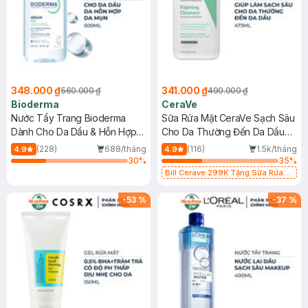
348.000 ₫
341.000 ₫
560.000 ₫
490.000 ₫
Bioderma
CeraVe
Nước Tẩy Trang Bioderma
Sữa Rửa Mặt CeraVe Sạch Sâu
Dành Cho Da Dầu & Hỗn Hợp
Cho Da Thường Đến Da Dầu
500ml
473ml
(228)
688/tháng
(116)
1.5k/tháng
4.9
4.9
30
%
35
%
Bill Cerave 299K Tặng Sữa Rửa
Mặt Cerave 30ml (SL có hạn)
-
53
%
-
37
%