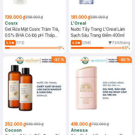
139.000 ₫
181.000 ₫
298.000 ₫
289.000 ₫
Cosrx
L'Oreal
Gel Rửa Mặt Cosrx Tràm Trà,
Nước Tẩy Trang L'Oreal Làm
0.5% BHA Có Độ pH Thấp
Sạch Sâu Trang Điểm 400ml
150ml
(173)
(298)
734/tháng
5.0
4.8
9
%
64
%
-
57
%
-
40
%
252.000 ₫
418.000 ₫
590.000 ₫
702.000 ₫
Cocoon
Anessa