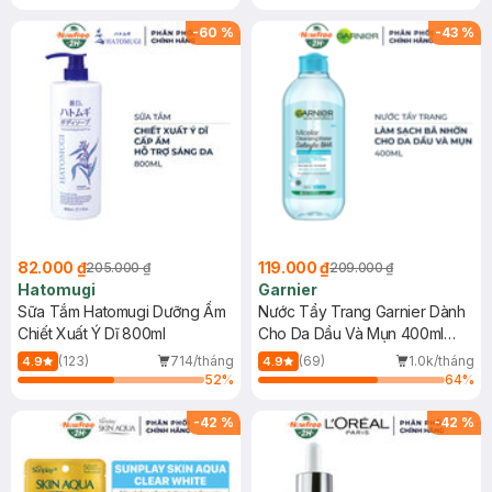
Gel rửa mặt da dầu nhạy cảm 50ml
(SL có hạn)
-
60
%
-
43
%
82.000 ₫
119.000 ₫
205.000 ₫
209.000 ₫
Hatomugi
Garnier
Sữa Tắm Hatomugi Dưỡng Ẩm
Nước Tẩy Trang Garnier Dành
Chiết Xuất Ý Dĩ 800ml
Cho Da Dầu Và Mụn 400ml
(Mới)
(123)
714/tháng
(69)
1.0k/tháng
4.9
4.9
52
%
64
%
-
42
%
-
42
%