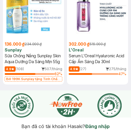
136.000 ₫
302.000 ₫
234.000 ₫
519.000 ₫
Sunplay
L'Oreal
Sữa Chống Nắng Sunplay Skin
Serum L'Oreal Hyaluronic Acid
Aqua Dưỡng Da Sáng Mịn 55g
Cấp Ẩm Sáng Da 30ml
(108)
507/tháng
(27)
275/tháng
4.9
4.9
62
%
47
%
Bill 199K Sunplay tặng Tinh Chất
Chống Nắng 7g trị giá 30K (SL có
hạn)
Bạn đã có tài khoản Hasaki?
Đăng nhập