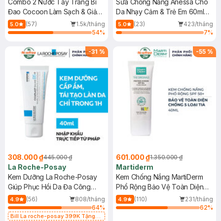
Combo 2 Nước Tẩy Trang Bí
Sữa Chống Nắng Anessa Cho
Đao Cocoon Làm Sạch & Giảm
Da Nhạy Cảm & Trẻ Em 60ml
Dầu 500ml
(Mới)
(57)
1.5k/tháng
(23)
423/tháng
5.0
5.0
54
%
7
%
-
31
%
-
55
%
308.000 ₫
601.000 ₫
445.000 ₫
1.350.000 ₫
La Roche-Posay
Martiderm
Kem Dưỡng La Roche-Posay
Kem Chống Nắng MartiDerm
Giúp Phục Hồi Da Đa Công
Phổ Rộng Bảo Vệ Toàn Diện
Dụng 40ml
40ml
(56)
808/tháng
(110)
231/tháng
4.9
4.9
64
%
62
%
Bill La roche-posay 399K Tặng