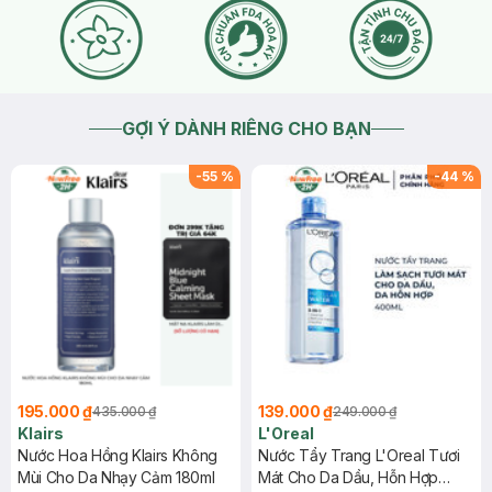
GỢI Ý DÀNH RIÊNG CHO BẠN
-
55
%
-
44
%
195.000 ₫
139.000 ₫
435.000 ₫
249.000 ₫
Klairs
L'Oreal
Nước Hoa Hồng Klairs Không
Nước Tẩy Trang L'Oreal Tươi
Mùi Cho Da Nhạy Cảm 180ml
Mát Cho Da Dầu, Hỗn Hợp