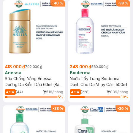
SPF 50+ 20ml (SL Có Hạn)
(SL có hạn)
-
40
%
-
38
%
418.000 ₫
348.000 ₫
702.000 ₫
560.000 ₫
Anessa
Bioderma
Sữa Chống Nắng Anessa
Nước Tẩy Trang Bioderma
Dưỡng Da Kiềm Dầu 60ml (Bản
Dành Cho Da Nhạy Cảm 500ml
Mới)
(44)
516/tháng
(228)
839/tháng
4.9
4.9
5
%
30
%
-
38
%
-
30
%