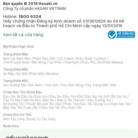
Bản quyền © 2016 Hasaki.vn
Công Ty cổ phần HASAKI VIETNAM
Hotline:
1800 6324
Giấy chứng nhận Đăng ký Kinh doanh số 0313612829 do Sở Kế
hoạch và Đầu tư Thành phố Hồ Chí Minh cấp ngày 13/01/2016
Xem tất cả cửa hàng
Mỹ Phẩm High-End
Trang Điểm Mặt
Kem Lót
/
Kem Nền
/
Phấn Nền
/
BB / CC Cream
/
Phấn Nước Cushion
/
Che Khuyết Điểm
/
Má Hồng
/
Tạo Khối / Highlight
/
Phấn Phủ
/
Xịt Khoá Makeup
Trang Điểm Mắt
Kẻ Mày
/
Kẻ Mắt
/
Phấn Mắt
/
Mascara
Trang Điểm Môi
Son Dưỡng Môi
/
Son Kem / Tint
/
Son Thỏi
/
Son Bóng
/
Tẩy Trang Mắt / Môi
Chăm Sóc Tóc Và Da Đầu
Dầu Gội Và Dầu Xả
/
Dầu Gội
/
Dầu Xả
/
Dầu Gội Khô
/
Dầu Gội Xả 2in1
/
Bộ Gội Xả
/
Tẩy Tế Bào Chết Da Đầu
/
Mặt Nạ / Kem Ủ Tóc
/
Serum / Dầu Dưỡng Tóc
/
Xịt Dưỡng Tóc
/
Thuốc Nhuộm Tóc
/
Sản Phẩm Tạo Kiểu Tóc
/
Dụng Cụ Chăm Sóc Tóc
/
Máy Sấy Tóc
/
Lược
/
Bộ Chăm Sóc Tóc
/
Phụ Kiện Tóc
Chăm Sóc Cơ Thể
Kem Tẩy Lông
/
Dụng Cụ Tẩy Lông
Nước Hoa
Nước Hoa Nữ
/
Nước Hoa Nam
/
Nước Hoa Cao Cấp
/
Xịt Thơm Toàn Thân
/
Nước Hoa Vùng Kín
Notice about cookies usage