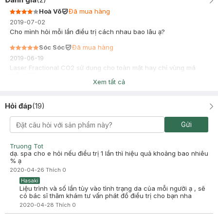
Hoà Võ
Đã mua hàng
2019-07-02
Cho mình hỏi mỗi lần điều trị cách nhau bao lâu ạ?
Sóc Sóc
Đã mua hàng
2019-06-19
Laser Fractional CO2 sử dụng cho toàn mặt hay chỉ vùng má
thôi ạ???
Xem tất cả
Hỏi đáp
(
19
)
Gửi
Truong Tot
dạ. spa cho e hỏi nếu điều trị 1 lần thì hiệu quả khoảng bao nhiêu
% ạ
2020-04-26
Thích
0
Hasaki
Liệu trình và số lần tùy vào tình trạng da của mỗi người ạ , sẽ
có bác sĩ thăm khám tư vấn phát đồ điều trị cho bạn nha
2020-04-28
Thích
0