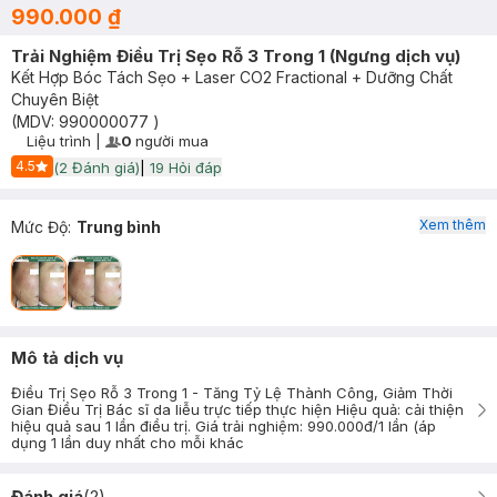
990.000 ₫
Trải Nghiệm Điều Trị Sẹo Rỗ 3 Trong 1 (Ngưng dịch vụ)
Kết Hợp Bóc Tách Sẹo + Laser CO2 Fractional + Dưỡng Chất
Chuyên Biệt
(MDV:
990000077
)
Liệu trình
|
0
người mua
User Product Icon
Timer Gray Icon
4.5
(
2
Đánh giá)
|
19
Hỏi đáp
Start Icon
Xem thêm
Mức Độ
:
Trung bình
Mô tả dịch vụ
Điều Trị Sẹo Rỗ 3 Trong 1 - Tăng Tỷ Lệ Thành Công, Giảm Thời
Gian Điều Trị Bác sĩ da liễu trực tiếp thực hiện Hiệu quả: cải thiện
hiệu quả sau 1 lần điều trị. Giá trải nghiệm: 990.000đ/1 lần (áp
dụng 1 lần duy nhất cho mỗi khác
Đánh giá
(
2
)