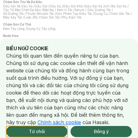
Chăm Sóc Tóc Và Da Đầu
Dầu Gội Và Dầu Xả
/
Dầu Gội
/
Dầu Xả
/
Dầu Gội Khô
/
Dầu Gội Xả 2in1
/
Bộ Gội Xả
/
Tẩy Tế Bào Chết Da Đầu
/
Mặt Nạ / Kem Ủ Tóc
/
Serum / Dầu Dưỡng Tóc
/
Xịt Dưỡng Tóc
/
Thuốc Nhuộm Tóc
/
Sản Phẩm Tạo Kiểu Tóc
/
Dụng Cụ Chăm Sóc Tóc
/
Máy Sấy Tóc
/
Lược
/
Bộ Chăm Sóc Tóc
/
Phụ Kiện Tóc
Chăm Sóc Cơ Thể
Kem Tẩy Lông
/
Dụng Cụ Tẩy Lông
Nước Hoa
Nước Hoa Nữ
/
Nước Hoa Nam
/
Nước Hoa Cao Cấp
/
Xịt Thơm Toàn Thân
/
Nước Hoa Vùng Kín
Notice about cookies usage
BIỂU NGỮ COOKIE
Chăm Sóc Cá Nhân
Chúng tôi quan tâm đến quyền riêng tư của bạn.
Chống Muỗi
/
Khẩu Trang
/
Máy Massage
/
Mặt Nạ Xông Hơi
/
Nước Rửa Tay
/
Sản Phẩm Chăm Sóc Khác
/
Bàn Chải Đánh Răng
/
Bàn Chải Điện
/
Chúng tôi sử dụng các cookie cần thiết để vận hành
Hỗ Trợ Trắng Răng
/
Kem Đánh Răng
/
Máy Tăm Nước
/
Nước Súc Miệng
/
Tăm / Chỉ Nha Khoa
/
Xịt Thơm Miệng
/
Dung Dịch Vệ Sinh
/
Dưỡng Vùng Kín
/
website của chúng tôi và đồng hành cùng bạn trong
Khăn Ướt Vệ Sinh Vùng Kín
/
Băng Vệ Sinh
/
Tampon
/
Bọt Cạo Râu
/
Dao Cạo Râu
/
Máy Cạo Râu
suốt quá trình điều hướng. Với sự đồng ý của bạn,
Vấn Đề Về Da
chúng tôi và các đối tác của chúng tôi cũng sử dụng
Da Dầu / Lỗ Chân Lông To
/
Da Khô / Mất Nước
/
Da Lão Hóa
/
Da Mụn
/
Da Nhạy Cảm / Kích Ứng
/
Da Xỉn Màu
/
Thâm / Nám / Tàn Nhang
/
cookie để theo dõi các hoạt động trực tuyến của
Quầng Thâm & Bọng Mắt
/
Sẹo
/
Viêm Da Cơ Địa
bạn, đề xuất nội dung và quảng cáo phù hợp với sở
Dụng Cụ / Phụ Kiện Chăm Sóc Da
Chat i
Bông Tẩy Trang
/
Khăn Lau Mặt Khô
/
Dụng Cụ / Máy Rửa Mặt
/
Máy Chăm Sóc Da
/
thích và ưu tiên của bạn cũng như các chức năng
Dụng Cụ Chăm Sóc Khác
liên quan đến mạng xã hội. Để biết thêm thông tin,
hãy truy cập
Chính sách cookie
của Hasaki.
Từ chối
Đồng ý