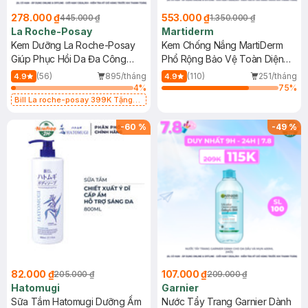
278.000 ₫
553.000 ₫
445.000 ₫
1.350.000 ₫
La Roche-Posay
Martiderm
Kem Dưỡng La Roche-Posay
Kem Chống Nắng MartiDerm
Giúp Phục Hồi Da Đa Công
Phổ Rộng Bảo Vệ Toàn Diện
Dụng 40ml
40ml
(56)
895/tháng
(110)
251/tháng
4.9
4.9
4
%
75
%
Bill La roche-posay 399K Tặng
Gel rửa mặt da dầu nhạy cảm 50ml
(SL có hạn)
-
60
%
-
49
%
82.000 ₫
107.000 ₫
205.000 ₫
209.000 ₫
Hatomugi
Garnier
Sữa Tắm Hatomugi Dưỡng Ẩm
Nước Tẩy Trang Garnier Dành