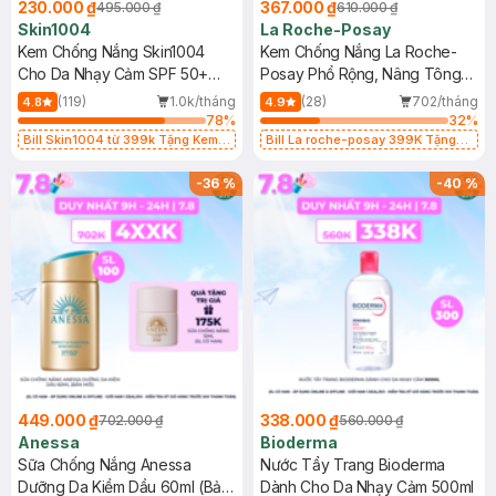
230.000 ₫
367.000 ₫
495.000 ₫
610.000 ₫
Skin1004
La Roche-Posay
Kem Chống Nắng Skin1004
Kem Chống Nắng La Roche-
Cho Da Nhạy Cảm SPF 50+
Posay Phổ Rộng, Nâng Tông
50ml
Kiềm Dầu 50ml
(119)
1.0k/tháng
(28)
702/tháng
4.8
4.9
78
%
32
%
Bill Skin1004 từ 399k Tặng Kem
Bill La roche-posay 399K Tặng
Chống Nắng Cho Da Nhạy Cảm
Gel rửa mặt da dầu nhạy cảm 50ml
SPF 50+ 20ml (SL Có Hạn)
(SL có hạn)
-
36
%
-
40
%
449.000 ₫
338.000 ₫
702.000 ₫
560.000 ₫
Anessa
Bioderma
Sữa Chống Nắng Anessa
Nước Tẩy Trang Bioderma
Dưỡng Da Kiềm Dầu 60ml (Bản
Dành Cho Da Nhạy Cảm 500ml