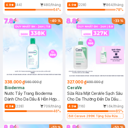
Mới)
(44)
480/tháng
(228)
864/tháng
4.9
4.9
64
%
78
%
-
40
%
-
33
%
338.000 ₫
327.000 ₫
560.000 ₫
490.000 ₫
Bioderma
CeraVe
Nước Tẩy Trang Bioderma
Sữa Rửa Mặt CeraVe Sạch Sâu
Dành Cho Da Dầu & Hỗn Hợp
Cho Da Thường Đến Da Dầu
500ml
473ml
(228)
709/tháng
(116)
1.6k/tháng
4.9
4.9
46
%
85
%
Bill Cerave 299K Tặng Sữa Rửa
Mặt Cerave 30ml (SL có hạn)
-
53
%
-
50
%