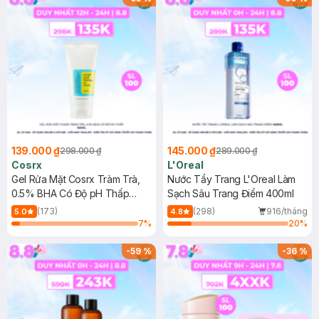
139.000 ₫
145.000 ₫
298.000 ₫
289.000 ₫
Cosrx
L'Oreal
Gel Rửa Mặt Cosrx Tràm Trà,
Nước Tẩy Trang L'Oreal Làm
0.5% BHA Có Độ pH Thấp
Sạch Sâu Trang Điểm 400ml
150ml
(173)
(298)
916/tháng
5.0
4.8
7
%
20
%
-
59
%
-
36
%