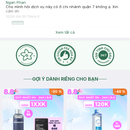
Ngan Phan
Cho mình hỏi dịch vụ này có ở chi nhánh quận 7 không ạ. Xin
cảm ơn
2020-04-20
Thích
0
Hasaki
Dịch vụ chỉ có ở 3 chi nhánh 3/2 hoặc quận 9 - Chi nhánh
HHT
Xem tất cả
2020-04-25
Thích
0
GỢI Ý DÀNH RIÊNG CHO BẠN
-
50
%
-
48
%