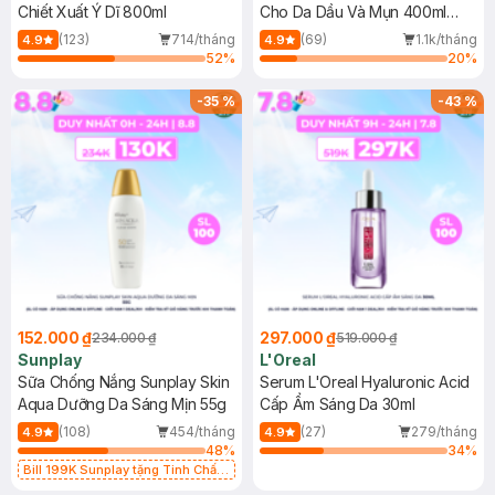
Chiết Xuất Ý Dĩ 800ml
Cho Da Dầu Và Mụn 400ml
(Mới)
(123)
714/tháng
(69)
1.1k/tháng
4.9
4.9
52
%
20
%
-
35
%
-
43
%
152.000 ₫
297.000 ₫
234.000 ₫
519.000 ₫
Sunplay
L'Oreal
Sữa Chống Nắng Sunplay Skin
Serum L'Oreal Hyaluronic Acid
Aqua Dưỡng Da Sáng Mịn 55g
Cấp Ẩm Sáng Da 30ml
(108)
454/tháng
(27)
279/tháng
4.9
4.9
48
%
34
%
Bill 199K Sunplay tặng Tinh Chất
Chống Nắng 7g trị giá 30K (SL có