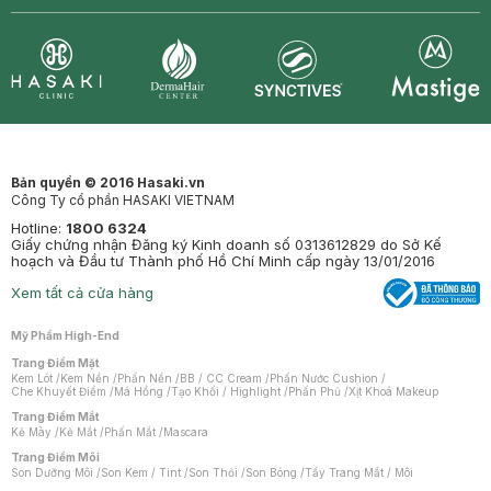
Synctives
Clinic
Dermahair
Mastige
Bản quyền © 2016 Hasaki.vn
Công Ty cổ phần HASAKI VIETNAM
Hotline:
1800 6324
Giấy chứng nhận Đăng ký Kinh doanh số 0313612829 do Sở Kế
hoạch và Đầu tư Thành phố Hồ Chí Minh cấp ngày 13/01/2016
Xem tất cả cửa hàng
Mỹ Phẩm High-End
Trang Điểm Mặt
Kem Lót
/
Kem Nền
/
Phấn Nền
/
BB / CC Cream
/
Phấn Nước Cushion
/
Che Khuyết Điểm
/
Má Hồng
/
Tạo Khối / Highlight
/
Phấn Phủ
/
Xịt Khoá Makeup
Trang Điểm Mắt
Kẻ Mày
/
Kẻ Mắt
/
Phấn Mắt
/
Mascara
Trang Điểm Môi
Son Dưỡng Môi
/
Son Kem / Tint
/
Son Thỏi
/
Son Bóng
/
Tẩy Trang Mắt / Môi