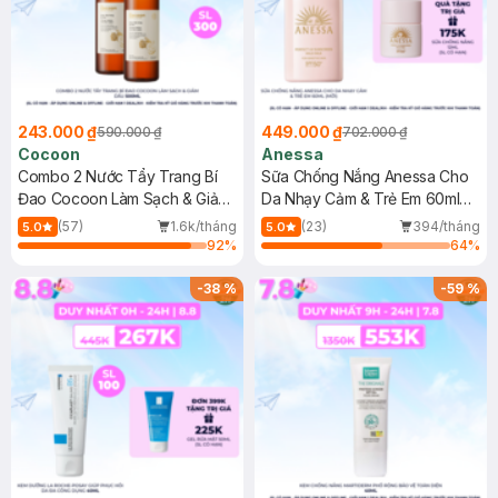
243.000 ₫
449.000 ₫
590.000 ₫
702.000 ₫
Cocoon
Anessa
Combo 2 Nước Tẩy Trang Bí
Sữa Chống Nắng Anessa Cho
Đao Cocoon Làm Sạch & Giảm
Da Nhạy Cảm & Trẻ Em 60ml
Dầu 500ml
(Mới)
(57)
1.6k/tháng
(23)
394/tháng
5.0
5.0
92
%
64
%
-
38
%
-
59
%