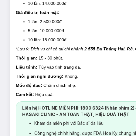
10 lần: 14.000.000đ
Giá điều trị toàn mặt:
1 lần: 2.500.000đ
5 lần: 10.000.000đ
10 lần: 18.000.000đ
*Lưu ý: Dịch vụ chỉ có tại chi nhánh 2
555 Ba Tháng Hai, P.8,
Thời gian:
15 - 30 phút.
Liệu trình:
Tùy vào tình trạng da.
Thời gian nghỉ dưỡng:
Không.
Mức độ đau:
Châm chích nhẹ.
Cam kết:
Hiệu quả.
Chứng nhận:
Công nghệ Laser RevLite đạt chuẩn FDA Hoa Kỳ
Liên hệ HOTLINE MIỄN PHÍ: 1800 6324 (Nhấn phím 2) 
HASAKI CLINIC - AN TOÀN THẬT, HIỆU QUẢ THẬT
Khám da miễn phí với Bác sĩ da liễu
Công nghệ chính hãng, được FDA Hoa Kỳ chứng nh