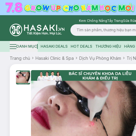
Kem Chống Nắng
Tẩy Trang
Sữa Rửa
Logo
DANH MỤC
HASAKI DEALS
HOT DEALS
THƯƠNG HIỆU
HÀNG 
Hamburger icon
Trang chủ
Hasaki Clinic & Spa
Dịch Vụ Phòng Khám
Trị 