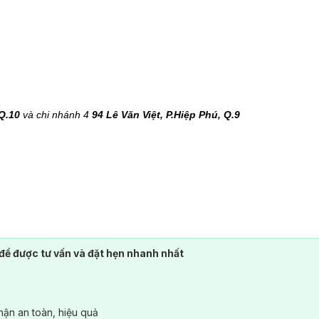
 Q.10
và chi nhánh 4
94 Lê Văn Việt, P.Hiệp Phú, Q.9
 và CE Châu Âu về sự an toàn và hiệu quả.
để được tư vấn và đặt hẹn nhanh nhất
ận an toàn, hiệu quả