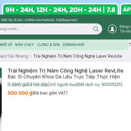
 Mặt
Tẩy tế bào chết
Bioderma
Nước Giặt
Bagsmart
Đăng 
Search icon
Tài kh
T
MỚI VỀ
BÁN CHẠY
CLINIC & SPA
DERMAHAIR
Nám/Tàn Nhang
Trải Nghiệm Trị Nám Công Nghệ Laser RevLite
Trải Nghiệm Trị Nám Công Nghệ Laser RevLite
Bác Sĩ Chuyên Khoa Da Liễu Trực Tiếp Thực Hiện
0
đánh giá
|
4
Hỏi đáp
|
0
người mua
|
Mã dịch vụ:
900010213
User Product Icon
500.000 ₫
(Đã bao gồm VAT)