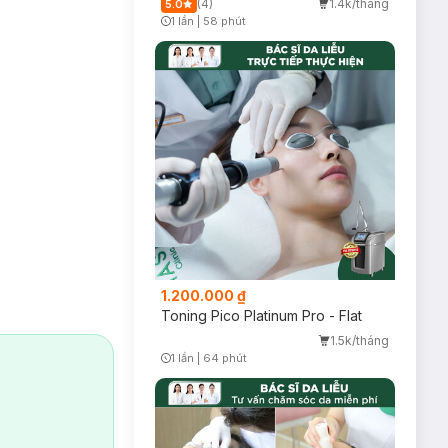
(4)
1.4k/tháng
5.0
1 lần
|
58 phút
Timer Gray Icon
1.200.000 ₫
Toning Pico Platinum Pro - Flat
1.5k/tháng
1 lần
|
64 phút
Timer Gray Icon