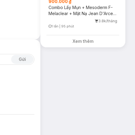
900.000 ₫
Combo Lấy Mụn + Mesoderm F-
Melaclear + Mặt Nạ Jean D'Arcel
+ Chiếu ASSH
3.8k/tháng
1 lần
|
95 phút
Timer Gray Icon
Xem thêm
Gửi