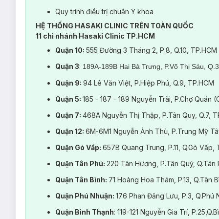
Quy trình điều trị chuẩn Y khoa
HỆ THỐNG HASAKI CLINIC TRÊN TOÀN QUỐC
11 chi nhánh Hasaki Clinic TP.HCM
Quận 10:
555 Đường 3 Tháng 2, P.8, Q.10, TP.HCM
Quận 3
:
189A-189B Hai Bà Trưng, P.Võ Thị Sáu, Q.
Quận 9:
94 Lê Văn Việt, P.Hiệp Phú, Q.9, TP.HCM
Quận 5:
185 - 187 - 189 Nguyễn Trãi, P.Chợ Quán 
Quận 7:
468A Nguyễn Thị Thập, P.Tân Quy, Q.7, 
Quận 12:
6M-6M1 Nguyễn Ảnh Thủ, P.Trung Mỹ Tâ
Quận Gò Vấp:
657B Quang Trung, P.11, Q.Gò Vấp,
Quận Tân Phú:
220 Tân Hương, P.Tân Quý, Q.Tân
Quận Tân Bình:
71 Hoàng Hoa Thám, P.13, Q.Tân 
Quận Phú Nhuận:
176 Phan Đăng Lưu, P.3, Q.Ph
Quận Bình Thạnh
: 119-121 Nguyễn Gia Trí, P.25,Q