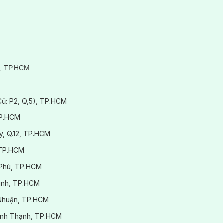
3, TP.HCM
(Cũ: P2, Q,5), TP.HCM
TP.HCM
y, Q.12, TP.HCM
 TP.HCM
 Phú, TP.HCM
Bình, TP.HCM
ú Nhuận, TP.HCM
.Bình Thạnh, TP.HCM