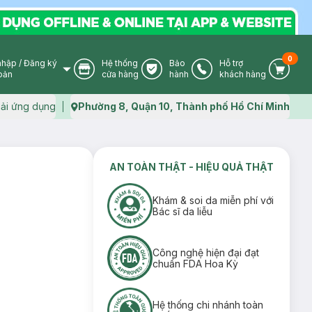
0
nhập
/
Đăng ký
Hệ thống
Bảo
Hỗ trợ
User Icon
Store Icon
Warranty Icon
Phone Icon
Cart I
oản
cửa hàng
hành
khách hàng
ải ứng dụng
Phường 8, Quận 10, Thành phố Hồ Chí Minh
Map icon
AN TOÀN THẬT - HIỆU QUẢ THẬT
Khám & soi da miễn phí với
Bác sĩ da liễu
Công nghệ hiện đại đạt
chuẩn FDA Hoa Kỳ
Hệ thống chi nhánh toàn