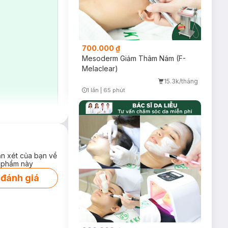
700.000 ₫
Mesoderm Giảm Thâm Nám (F-
Melaclear)
15.3k/tháng
1 lần
|
65 phút
Timer Gray Icon
ận xét của bạn về
 phẩm này
an toàn từ hai tổ
 đánh giá
 cao với những ưu
se khít lỗ chân