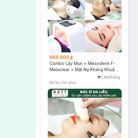
950.000 ₫
Combo Lấy Mụn + Mesoderm F-
Melaclear + Mặt Nạ Kháng Khuẩn
+ Chiếu ASSH
2.9k/tháng
1 lần
|
90 phút
Timer Gray Icon