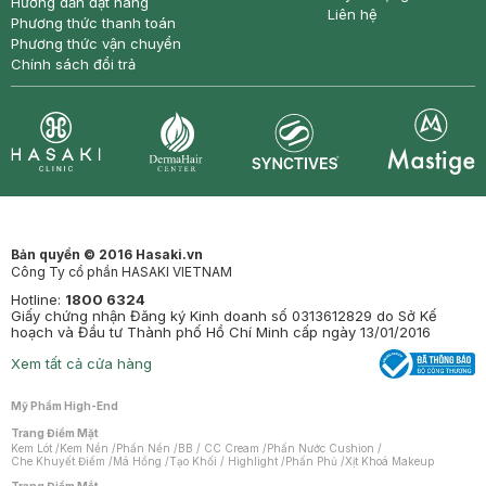
Hướng dẫn đặt hàng
Liên hệ
Phương thức thanh toán
Phương thức vận chuyển
Chính sách đổi trả
Synctives
Clinic
Dermahair
Mastige
Bản quyền © 2016 Hasaki.vn
Công Ty cổ phần HASAKI VIETNAM
Hotline:
1800 6324
Giấy chứng nhận Đăng ký Kinh doanh số 0313612829 do Sở Kế
hoạch và Đầu tư Thành phố Hồ Chí Minh cấp ngày 13/01/2016
Xem tất cả cửa hàng
Mỹ Phẩm High-End
Trang Điểm Mặt
Kem Lót
/
Kem Nền
/
Phấn Nền
/
BB / CC Cream
/
Phấn Nước Cushion
/
Che Khuyết Điểm
/
Má Hồng
/
Tạo Khối / Highlight
/
Phấn Phủ
/
Xịt Khoá Makeup