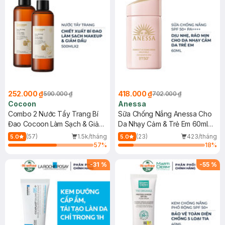
252.000 ₫
418.000 ₫
590.000 ₫
702.000 ₫
Cocoon
Anessa
Combo 2 Nước Tẩy Trang Bí
Sữa Chống Nắng Anessa Cho
Đao Cocoon Làm Sạch & Giảm
Da Nhạy Cảm & Trẻ Em 60ml
Dầu 500ml
(Mới)
(57)
1.5k/tháng
(23)
423/tháng
5.0
5.0
57
%
18
%
-
31
%
-
55
%