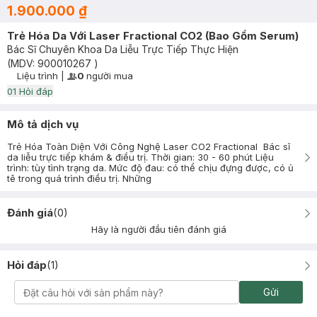
1.900.000 ₫
Trẻ Hóa Da Với Laser Fractional CO2 (Bao Gồm Serum)
Bác Sĩ Chuyên Khoa Da Liễu Trực Tiếp Thực Hiện
(MDV:
900010267
)
Liệu trình
|
0
người mua
User Product Icon
Timer Gray Icon
0
1
Hỏi đáp
Mô tả dịch vụ
Trẻ Hóa Toàn Diện Với Công Nghệ Laser CO2 Fractional Bác sĩ
da liễu trực tiếp khám & điều trị. Thời gian: 30 - 60 phút Liệu
trình: tùy tình trạng da. Mức độ đau: có thể chịu đựng được, có ủ
tê trong quá trình điều trị. Những
Đánh giá
(
0
)
Hãy là người đầu tiên đánh giá
Hỏi đáp
(
1
)
Gửi