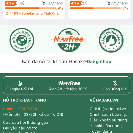
(108)
507/tháng
(27)
275/tháng
4.9
4.9
69
%
47
%
Bill 199K Sunplay tặng Tinh Chất
Chống Nắng 7g trị giá 30K (SL có
hạn)
Bạn đã có tài khoản Hasaki?
Đăng nhập
return
nowfree
price
HỖ TRỢ KHÁCH HÀNG
VỀ HASAKI.VN
Hotline:
1800 6324
Giới thiệu Hasaki.vn
(Miễn phí , 08-22h kể cả T7, CN)
Chính sách bảo mật
Điều khoản sử dụng
Các câu hỏi thường gặp
Hasaki cẩm nang
Gửi yêu cầu hỗ trợ
Tuyển dụng