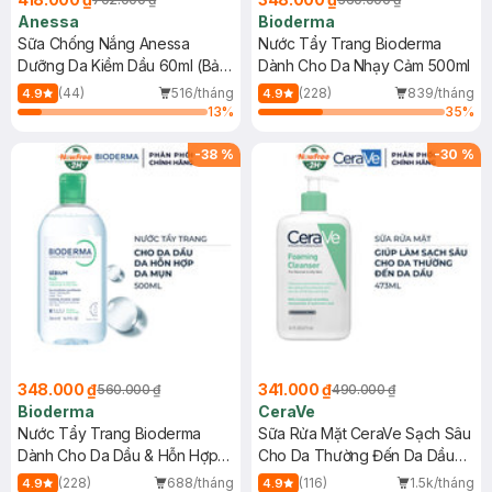
Anessa
Bioderma
Sữa Chống Nắng Anessa
Nước Tẩy Trang Bioderma
Dưỡng Da Kiềm Dầu 60ml (Bản
Dành Cho Da Nhạy Cảm 500ml
Mới)
(44)
516/tháng
(228)
839/tháng
4.9
4.9
13
%
35
%
-
38
%
-
30
%
348.000 ₫
341.000 ₫
560.000 ₫
490.000 ₫
Bioderma
CeraVe
Nước Tẩy Trang Bioderma
Sữa Rửa Mặt CeraVe Sạch Sâu
Dành Cho Da Dầu & Hỗn Hợp
Cho Da Thường Đến Da Dầu
500ml
473ml
(228)
688/tháng
(116)
1.5k/tháng
4.9
4.9