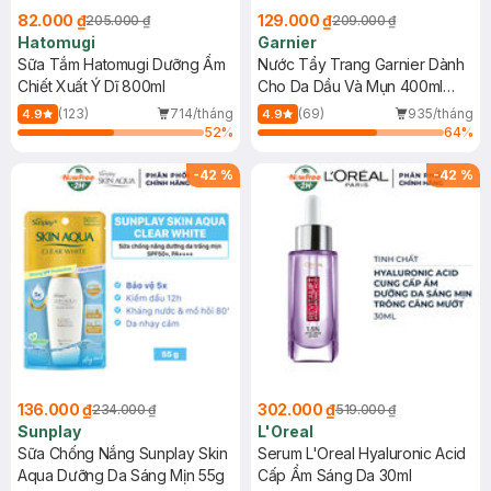
82.000 ₫
129.000 ₫
205.000 ₫
209.000 ₫
Hatomugi
Garnier
Sữa Tắm Hatomugi Dưỡng Ẩm
Nước Tẩy Trang Garnier Dành
Chiết Xuất Ý Dĩ 800ml
Cho Da Dầu Và Mụn 400ml
(Mới)
(123)
714/tháng
(69)
935/tháng
4.9
4.9
52
%
64
%
-
42
%
-
42
%
136.000 ₫
302.000 ₫
234.000 ₫
519.000 ₫
Sunplay
L'Oreal
Sữa Chống Nắng Sunplay Skin
Serum L'Oreal Hyaluronic Acid
Aqua Dưỡng Da Sáng Mịn 55g
Cấp Ẩm Sáng Da 30ml