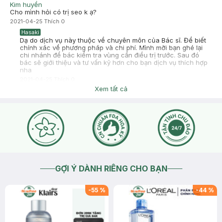
Kim huyền
Cho mình hỏi có trị seo k ạ?
2021-04-25
Thích
0
Hasaki
Dạ do dịch vụ này thuộc về chuyên môn của Bác sĩ. Để biết
chính xác về phương pháp và chi phí. Mình mời bạn ghé lại
chi nhánh để bác kiểm tra vùng cần điều trị trước. Sau đó
bác sẽ giới thiệu và tư vấn kỹ hơn cho bạn dịch vụ thích hợp
nha
2021-04-25
Thích
0
Xem tất cả
GỢI Ý DÀNH RIÊNG CHO BẠN
-
55
%
-
44
%