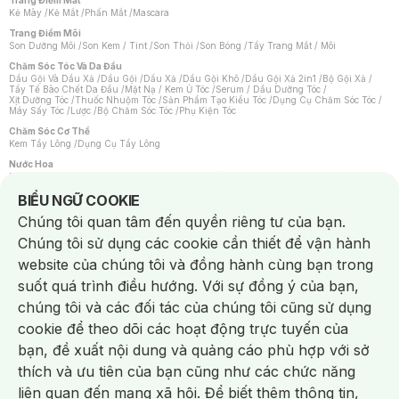
Trang Điểm Mắt
Kẻ Mày
/
Kẻ Mắt
/
Phấn Mắt
/
Mascara
Trang Điểm Môi
Son Dưỡng Môi
/
Son Kem / Tint
/
Son Thỏi
/
Son Bóng
/
Tẩy Trang Mắt / Môi
Chăm Sóc Tóc Và Da Đầu
Dầu Gội Và Dầu Xả
/
Dầu Gội
/
Dầu Xả
/
Dầu Gội Khô
/
Dầu Gội Xả 2in1
/
Bộ Gội Xả
/
Tẩy Tế Bào Chết Da Đầu
/
Mặt Nạ / Kem Ủ Tóc
/
Serum / Dầu Dưỡng Tóc
/
Xịt Dưỡng Tóc
/
Thuốc Nhuộm Tóc
/
Sản Phẩm Tạo Kiểu Tóc
/
Dụng Cụ Chăm Sóc Tóc
/
Máy Sấy Tóc
/
Lược
/
Bộ Chăm Sóc Tóc
/
Phụ Kiện Tóc
Chăm Sóc Cơ Thể
Kem Tẩy Lông
/
Dụng Cụ Tẩy Lông
Nước Hoa
Nước Hoa Nữ
/
Nước Hoa Nam
/
Nước Hoa Cao Cấp
/
Xịt Thơm Toàn Thân
/
Nước Hoa Vùng Kín
Notice about cookies usage
BIỂU NGỮ COOKIE
Chăm Sóc Cá Nhân
Chúng tôi quan tâm đến quyền riêng tư của bạn.
Chống Muỗi
/
Khẩu Trang
/
Máy Massage
/
Mặt Nạ Xông Hơi
/
Nước Rửa Tay
/
Sản Phẩm Chăm Sóc Khác
/
Bàn Chải Đánh Răng
/
Bàn Chải Điện
/
Chúng tôi sử dụng các cookie cần thiết để vận hành
Hỗ Trợ Trắng Răng
/
Kem Đánh Răng
/
Máy Tăm Nước
/
Nước Súc Miệng
/
Tăm / Chỉ Nha Khoa
/
Xịt Thơm Miệng
/
Dung Dịch Vệ Sinh
/
Dưỡng Vùng Kín
/
website của chúng tôi và đồng hành cùng bạn trong
Khăn Ướt Vệ Sinh Vùng Kín
/
Băng Vệ Sinh
/
Tampon
/
Bọt Cạo Râu
/
Dao Cạo Râu
/
Máy Cạo Râu
suốt quá trình điều hướng. Với sự đồng ý của bạn,
Vấn Đề Về Da
chúng tôi và các đối tác của chúng tôi cũng sử dụng
Da Dầu / Lỗ Chân Lông To
/
Da Khô / Mất Nước
/
Da Lão Hóa
/
Da Mụn
/
Da Nhạy Cảm / Kích Ứng
/
Da Xỉn Màu
/
Thâm / Nám / Tàn Nhang
/
cookie để theo dõi các hoạt động trực tuyến của
Quầng Thâm & Bọng Mắt
/
Sẹo
/
Viêm Da Cơ Địa
bạn, đề xuất nội dung và quảng cáo phù hợp với sở
Dụng Cụ / Phụ Kiện Chăm Sóc Da
Chat i
Bông Tẩy Trang
/
Khăn Lau Mặt Khô
/
Dụng Cụ / Máy Rửa Mặt
/
Máy Chăm Sóc Da
/
thích và ưu tiên của bạn cũng như các chức năng
Dụng Cụ Chăm Sóc Khác
liên quan đến mạng xã hội. Để biết thêm thông tin,