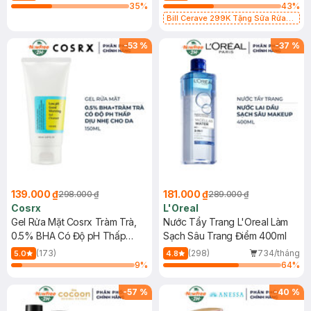
35
%
43
%
Bill Cerave 299K Tặng Sữa Rửa
Mặt Cerave 30ml (SL có hạn)
-
53
%
-
37
%
139.000 ₫
181.000 ₫
298.000 ₫
289.000 ₫
Cosrx
L'Oreal
Gel Rửa Mặt Cosrx Tràm Trà,
Nước Tẩy Trang L'Oreal Làm
0.5% BHA Có Độ pH Thấp
Sạch Sâu Trang Điểm 400ml
150ml
(173)
(298)
734/tháng
5.0
4.8
9
%
64
%
-
57
%
-
40
%