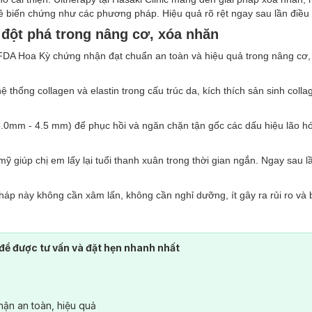
về biến chứng như các phương pháp. Hiệu quả rõ rệt ngay sau lần điều 
 đột phá trong nâng cơ, xóa nhăn
A Hoa Kỳ chứng nhận đạt chuẩn an toàn và hiệu quả trong nâng cơ, 
thống collagen và elastin trong cấu trúc da, kích thích sản sinh coll
3.0mm - 4.5 mm) để phục hồi và ngăn chặn tận gốc các dấu hiệu lão h
.
 giúp chị em lấy lại tuổi thanh xuân trong thời gian ngắn. Ngay sau lầ
áp này không cần xâm lấn, không cần nghỉ dưỡng, ít gây ra rủi ro và 
ng ai?
để được tư vấn và đặt hẹn nhanh nhất
 muốn có gương mặt thon gọn, đường nét Vline mà không cần phải qu
ng, cằm, mũi, má, cổ...
ận an toàn, hiệu quả
 mắt, vùng cằm.