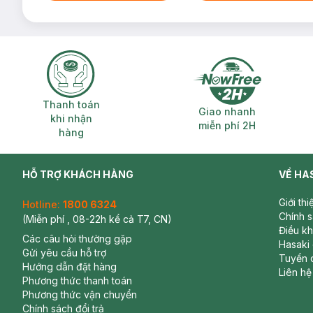
Thanh toán khi nhận hàng
Giao nhanh miễ
Thanh toán
Giao nhanh
khi nhận
miễn phí 2H
hàng
4/ Lý do Ultherapy tại Hasaki Clinic lại
HỖ TRỢ KHÁCH HÀNG
VỀ HA
Hiệu quả thấy ngay chỉ sau 1 lần điều trị và duy trì dài l
Giới th
Hotline:
1800 6324
Hội đồng bác sĩ Hasaki Clinic có chuyên môn cao, giàu 
Chính 
(Miễn phí , 08-22h kể cả T7, CN)
Hasaki Clinic sở hữu công nghệ Ultherapy chính hãng
Điều k
Các câu hỏi thường gặp
an toàn, hiệu quả.
Hasaki
Gửi yêu cầu hỗ trợ
Tuyển 
Phác đồ điều trị chuyên biệt phù hợp từng nhu cầu và t
Hướng dẫn đặt hàng
Liên hệ
Phương thức thanh toán
Phương thức vận chuyển
Chính sách đổi trả