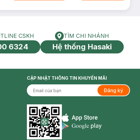
TLINE CSKH
TÌM CHI NHÁNH
HOTLINE CSKH
Tìm chi nhánh
00 6324
Hệ thống Hasaki
tín toàn cầu
CẬP NHẬT THÔNG TIN KHUYẾN MÃI
Đăng ký
& DUY NHẤT đạt độ
Appstore icon
Goolge Play icon