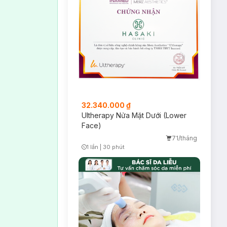
herapy.
32.340.000 ₫
Ultherapy Nửa Mặt Dưới (Lower
Face)
71/tháng
1 lần
|
30 phút
Timer Gray Icon