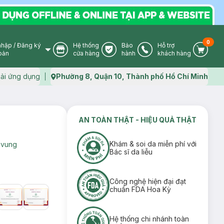
0
nhập
/
Đăng ký
Hệ thống
Bảo
Hỗ trợ
User Icon
Store Icon
Warranty Icon
Phone Icon
Cart I
oản
cửa hàng
hành
khách hàng
ải ứng dụng
Phường 8, Quận 10, Thành phố Hồ Chí Minh
Map icon
AN TOÀN THẬT - HIỆU QUẢ THẬT
Khám & soi da miễn phí với
-vung
Bác sĩ da liễu
Công nghệ hiện đại đạt
chuẩn FDA Hoa Kỳ
Hệ thống chi nhánh toàn