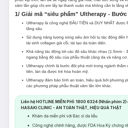
xâm lấn giúp chị em lấy lại thanh xuân mà không cần lo lắng 
1/ Giải mã “siêu phẩm” Ultherapy - Bước
Ultherapy là công nghệ ĐẦU TIÊN và DUY NHẤT được FD
tầng sâu.
Sử dụng năng lượng sóng siêu âm hội tụ tác động đến hệ 
tái sinh collagen già cỗi, tái tạo da toàn diện.
Khả năng tác động tới các độ sâu khác nhau (1.5mm - 
ngang bằng độ sâu của phẫu thuật căng da và nâng cơ
Ultherapy chính là bước đột phá mới trong ngành thẩm mỹ
tiên, làn da được trẻ hóa hoàn mỹ.
Ultherapy đảm bảo tính an toàn, hiệu quả bởi phương ph
các phương pháp phẫu thuật xâm lấn lớn khác.
2/ Công nghệ Ultherapy phù hợp với nhữ
Liên hệ HOTLINE MIỄN PHÍ: 1800 6324 (Nhấn phím 2) 
Những người có tình trạng nọng cằm, da chảy xệ mong
HASAKI CLINIC - AN TOÀN THẬT, HIỆU QUẢ THẬT
thuật đau đớn và chứa nhiều rủi ro.
Khám da miễn phí với Bác sĩ da liễu
Những làn da có nhiều nếp nhăn nông và sâu quanh miệ
Công nghệ chính hãng, được FDA Hoa Kỳ chứng nh
Những làn da bị chùng nhão và chảy xệ ở chân mày, mí