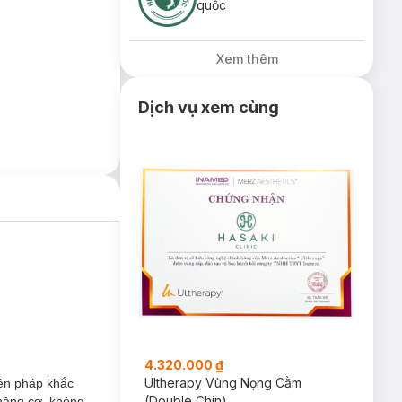
quốc
Xem thêm
Dịch vụ xem cùng
4.320.000 ₫
Ultherapy Vùng Nọng Cằm
iện pháp khắc
(Double Chin)
 nâng cơ, không