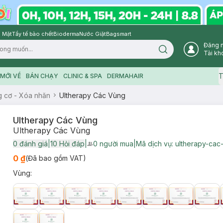
 Mặt
Tẩy tế bào chết
Bioderma
Nước Giặt
Bagsmart
Đăng 
Search icon
Tài kh
T
MỚI VỀ
BÁN CHẠY
CLINIC & SPA
DERMAHAIR
 cơ - Xóa nhăn
Ultherapy Các Vùng
Ultherapy Các Vùng
Ultherapy Các Vùng
0
đánh giá
|
10
Hỏi đáp
|
0
người mua
|
Mã dịch vụ:
ultherapy-cac
User Product Icon
0 ₫
(Đã bao gồm VAT)
Vùng
: