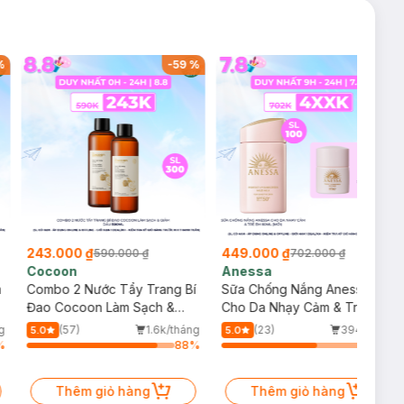
%
-
59
%
-
36
%
243.000 ₫
449.000 ₫
590.000 ₫
702.000 ₫
Cocoon
Anessa
m
Combo 2 Nước Tẩy Trang Bí
Sữa Chống Nắng Anessa
Đao Cocoon Làm Sạch &
Cho Da Nhạy Cảm & Trẻ Em
Giảm Dầu 500ml
60ml (Mới)
g
(57)
1.6k/tháng
(23)
394/tháng
5.0
5.0
%
88
%
64
%
Thêm giỏ hàng
Thêm giỏ hàng