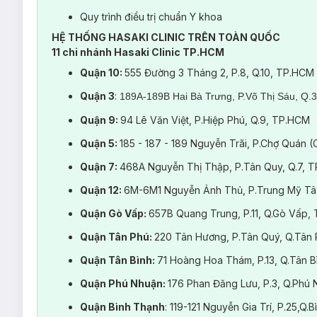
Quy trình điều trị chuẩn Y khoa
Đặc biệt, những người có vùng bắp tay hay bụng có dấu 
HỆ THỐNG HASAKI CLINIC TRÊN TOÀN QUỐC
Liên hệ hotline 1800 6324 (Nhấn phím 2) để được tư vấn miễ
11 chi nhánh Hasaki Clinic TP.HCM
Quận 10:
555 Đường 3 Tháng 2, P.8, Q.10, TP.HCM
Quận 3
:
189A-189B Hai Bà Trưng, P.Võ Thị Sáu, Q.
Quận 9:
94 Lê Văn Việt, P.Hiệp Phú, Q.9, TP.HCM
Quận 5:
185 - 187 - 189 Nguyễn Trãi, P.Chợ Quán 
Quận 7:
468A Nguyễn Thị Thập, P.Tân Quy, Q.7, 
Quận 12:
6M-6M1 Nguyễn Ảnh Thủ, P.Trung Mỹ Tâ
Quận Gò Vấp:
657B Quang Trung, P.11, Q.Gò Vấp,
Quận Tân Phú:
220 Tân Hương, P.Tân Quý, Q.Tân
Quận Tân Bình:
71 Hoàng Hoa Thám, P.13, Q.Tân 
Quận Phú Nhuận:
176 Phan Đăng Lưu, P.3, Q.Ph
Quận Bình Thạnh
: 119-121 Nguyễn Gia Trí, P.25,Q