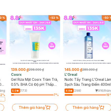
3
%
-
53
%
-
50
139.000 ₫
145.000 ₫
298.000 ₫
289.000 ₫
Cosrx
L'Oreal
h
Gel Rửa Mặt Cosrx Tràm Trà,
Nước Tẩy Trang L'Oreal Là
Da
0.5% BHA Có Độ pH Thấp
Sạch Sâu Trang Điểm 400ml
150ml
háng
(173)
(298)
916/thán
5.0
4.8
82
%
7
%
19
a
Thêm giỏ hàng
Thêm giỏ hàng