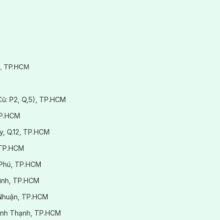
hiệu chảy xệ, lỏng lẻo cũng được cải thiện hiệu quả với công nghệ Ult
n phí và đặt hẹn nhanh chóng nhất.
3, TP.HCM
(Cũ: P2, Q,5), TP.HCM
TP.HCM
y, Q.12, TP.HCM
 TP.HCM
 Phú, TP.HCM
Bình, TP.HCM
ú Nhuận, TP.HCM
.Bình Thạnh, TP.HCM