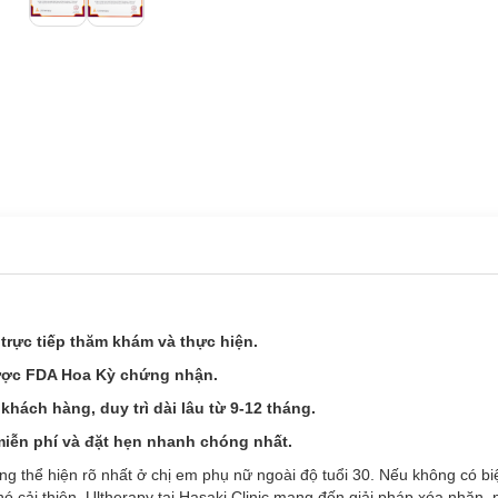
trực tiếp thăm khám và thực hiện.
ược FDA Hoa Kỳ chứng nhận.
hách hàng, duy trì dài lâu từ 9-12 tháng.
miễn phí và đặt hẹn nhanh chóng nhất.
ng thể hiện rõ nhất ở chị em phụ nữ ngoài độ tuổi 30. Nếu không có b
hó cải thiện. Ultherapy tại Hasaki Clinic mang đến giải pháp xóa nhăn,