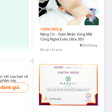
1.000.000 ₫
Nâng Cơ - Giảm Nhăn Vùng Mắt
Công Nghệ Exilis Ultra 360
593/tháng
1 Lần
|
30 phút
Timer Gray Icon
về ngay sau lần
ận xét của bạn về
chắc.
 phẩm này
 đánh giá
 mang thanh xuân