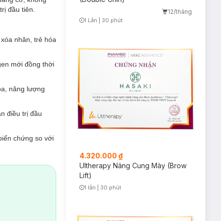
trị đầu tiên.
12/tháng
1 Lần
|
30 phút
Timer Gray Icon
xóa nhăn, trẻ hóa
agen mới đồng thời
óa, năng lượng
n điều trị đầu
biến chứng so với
4.320.000 ₫
Ultherapy Nâng Cung Mày (Brow
Lift)
a các cuộc phẫu
1 lần
|
30 phút
Timer Gray Icon