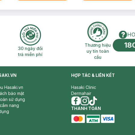
HO
18
n phí 2H
30 ngày đổi trả miễn phí
Thương hiệu uy 
Thương hiệu
30 ngày đổi
uy tín toàn
trả miễn phí
cầu
 được khách hàng lựa chọn?
SAKI.VN
HỢP TÁC & LIÊN KẾT
âu từ 9-12 tháng.
iệu Hasaki.vn
Hasaki Clinic
kinh nghiệm trực tiếp thăm khám và thực hiện.
sách bảo mật
Dermahair
, được FDA Hoa Kỳ chứng nhận là liệu pháp không xâm lấn ĐẦU TIÊN 
hoản sử dụng
 cẩm nang
facebook
THANH TOÁN
instagram
tiktok
dụng
ình trạng da của khách hàng.
master card
ATM card
visa card