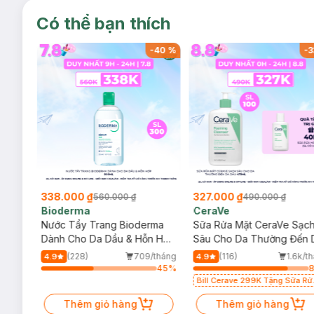
Có thể bạn thích
-
40
%
-
40
%
-
3
338.000 ₫
327.000 ₫
560.000 ₫
490.000 ₫
Bioderma
CeraVe
rma
Nước Tẩy Trang Bioderma
Sữa Rửa Mặt CeraVe Sạc
m
Dành Cho Da Dầu & Hỗn Hợp
Sâu Cho Da Thường Đến 
500ml
Dầu 473ml
/tháng
(228)
709/tháng
(116)
1.6k/t
4.9
4.9
75
%
45
%
Bill Cerave 299K Tặng Sữa Rử
Mặt Cerave 30ml (SL có hạn)
Thêm giỏ hàng
Thêm giỏ hàng