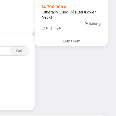
14.700.000 ₫
Ultherapy Vùng Cổ Dưới (Lower
Neck)
15/tháng
1 lần
|
30 phút
Timer Gray Icon
Xem thêm
Gửi