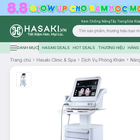
Kem Chống Nắng
Tẩy Trang
Sữa Rửa
Logo
DANH MỤC
HASAKI DEALS
HOT DEALS
THƯƠNG HIỆU
HÀNG 
Hamburger icon
Trang chủ
Hasaki Clinic & Spa
Dịch Vụ Phòng Khám
Nâng