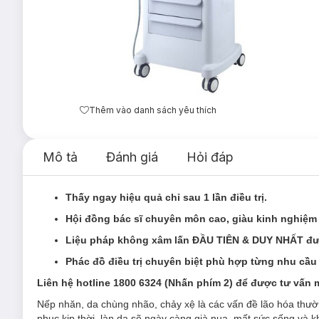
Thêm vào danh sách yêu thích
Mô tả
Đánh giá
Hỏi đáp
Thấy ngay hiệu quả chỉ sau 1 lần điều trị.
Hội đồng bác sĩ chuyên môn cao, giàu kinh nghiệm 
Liệu pháp không xâm lấn ĐẦU TIÊN & DUY NHẤT đ
Phác đồ điều trị chuyên biệt phù hợp từng nhu cầu k
Liên hệ hotline 1800 6324 (Nhấn phím 2) để được tư vấn 
Nếp nhăn, da chùng nhão, chảy xệ là các vấn đề lão hóa thườ
phục kịp thời, làn da sẽ ngày càng già nua, mất sức sống và k