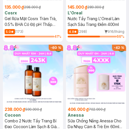
135.000 ₫
145.000 ₫
298.000 ₫
289.000 ₫
Cosrx
L'Oreal
Gel Rửa Mặt Cosrx Tràm Trà,
Nước Tẩy Trang L'Oreal Làm
0.5% BHA Có Độ pH Thấp
Sạch Sâu Trang Điểm 400ml
150ml
(173)
(298)
916/tháng
5.0
4.8
41
%
66
%
-
60
%
-
42
%
238.000 ₫
406.000 ₫
590.000 ₫
702.000 ₫
Cocoon
Anessa
Combo 2 Nước Tẩy Trang Bí
Sữa Chống Nắng Anessa Cho
Đao Cocoon Làm Sạch & Giảm
Da Nhạy Cảm & Trẻ Em 60ml