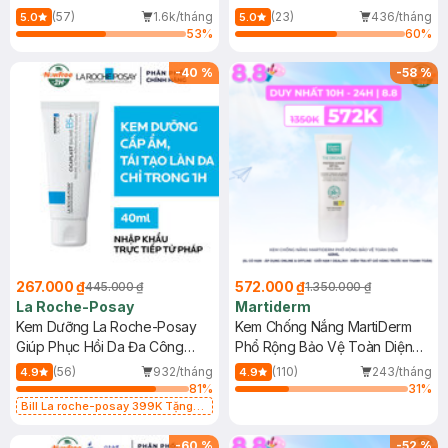
Dầu 500ml
(Mới)
(57)
1.6k/tháng
(23)
436/tháng
5.0
5.0
53
%
60
%
-
40
%
-
58
%
267.000 ₫
572.000 ₫
445.000 ₫
1.350.000 ₫
La Roche-Posay
Martiderm
Kem Dưỡng La Roche-Posay
Kem Chống Nắng MartiDerm
Giúp Phục Hồi Da Đa Công
Phổ Rộng Bảo Vệ Toàn Diện
Dụng 40ml
40ml
(56)
932/tháng
(110)
243/tháng
4.9
4.9
81
%
31
%
Bill La roche-posay 399K Tặng
Gel rửa mặt da dầu nhạy cảm 50ml
(SL có hạn)
-
60
%
-
52
%