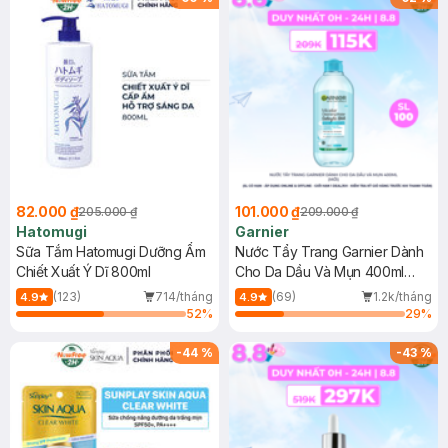
82.000 ₫
101.000 ₫
205.000 ₫
209.000 ₫
Hatomugi
Garnier
Sữa Tắm Hatomugi Dưỡng Ẩm
Nước Tẩy Trang Garnier Dành
Chiết Xuất Ý Dĩ 800ml
Cho Da Dầu Và Mụn 400ml
(Mới)
(123)
714/tháng
(69)
1.2k/tháng
4.9
4.9
52
%
29
%
-
44
%
-
43
%