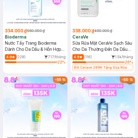
334.000 ₫
338.000 ₫
560.000 ₫
490.000 ₫
Bioderma
CeraVe
Nước Tẩy Trang Bioderma
Sữa Rửa Mặt CeraVe Sạch Sâu
Dành Cho Da Dầu & Hỗn Hợp
Cho Da Thường Đến Da Dầu
500ml
473ml
(228)
717/tháng
(116)
1.5k/tháng
4.9
4.9
22
%
26
%
Bill Cerave 299K Tặng Sữa Rửa
Mặt Cerave 30ml (SL có hạn)
-
55
%
-
50
%