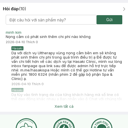
Hỏi đáp
(
10
)
Gửi
minh kim
Nọng cằm có phát sinh thêm chi phí nào không
2026-04-10
Thích
0
Hasaki
Dạ với dịch vụ Ultherapy vùng nọng cằm bên em sẽ không
phát sinh thêm chi phí trong quá trình điều trị ạ Để được tư
vấn chi tiết hơn về các dịch vụ tại Hasaki Clinic, mình vui lòng
inbox fanpage qua link sau để được admin hỗ trợ trực tiếp
nhé: m.me/hasakispa Hoặc mình có thể gọi Hotline tư vấn
miễn phí: 1800 6324 (nhấn phím 2 để gặp bộ phận Spa &
Clinic) ạ.
2026-04-10
Thích
0
Hasaki
Dạ tùy vào tình trạng da của từng khách hàng mà số line có
thể dao động khác nhau ạ Bạn nhấn vào ô Chat với chúng tôi
để bộ phận CSKH hỗ trợ hướng dẫn cụ thể cho mình nha Link
Xem tất cả
về trang booking bên mình bạn nhé: https://hasaki.vn/booking
Bạn có thể đặt hẹn tại đây: m.me/hasakispa Hotline miễn phí:
1800 6324 - Nhấn Phím 2
2026-04-10
Thích
0