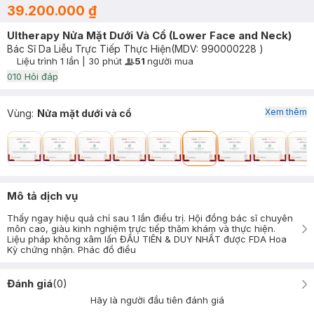
39.200.000 ₫
Ultherapy Nửa Mặt Dưới Và Cổ (Lower Face and Neck)
Bác Sĩ Da Liễu Trực Tiếp Thực Hiện
(MDV:
990000228
)
Liệu trình
1 lần
|
30 phút
51
người mua
User Product Icon
Timer Gray Icon
0
10
Hỏi đáp
Xem thêm
Vùng
:
Nửa mặt dưới và cổ
Mô tả dịch vụ
Thấy ngay hiệu quả chỉ sau 1 lần điều trị. Hội đồng bác sĩ chuyên
môn cao, giàu kinh nghiệm trực tiếp thăm khám và thực hiện.
Liệu pháp không xâm lấn ĐẦU TIÊN & DUY NHẤT được FDA Hoa
Kỳ chứng nhận. Phác đồ điều
Đánh giá
(
0
)
Hãy là người đầu tiên đánh giá