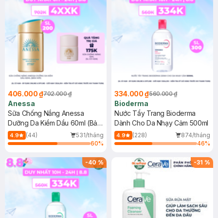
406.000 ₫
334.000 ₫
702.000 ₫
560.000 ₫
Anessa
Bioderma
Sữa Chống Nắng Anessa
Nước Tẩy Trang Bioderma
Dưỡng Da Kiềm Dầu 60ml (Bản
Dành Cho Da Nhạy Cảm 500ml
Mới)
(44)
531/tháng
(228)
874/tháng
4.9
4.9
60
%
46
%
-
40
%
-
31
%