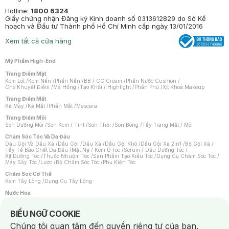
Hotline:
1800 6324
Giấy chứng nhận Đăng ký Kinh doanh số 0313612829 do Sở Kế
hoạch và Đầu tư Thành phố Hồ Chí Minh cấp ngày 13/01/2016
Xem tất cả cửa hàng
Mỹ Phẩm High-End
Trang Điểm Mặt
Kem Lót
/
Kem Nền
/
Phấn Nền
/
BB / CC Cream
/
Phấn Nước Cushion
/
Che Khuyết Điểm
/
Má Hồng
/
Tạo Khối / Highlight
/
Phấn Phủ
/
Xịt Khoá Makeup
Trang Điểm Mắt
Kẻ Mày
/
Kẻ Mắt
/
Phấn Mắt
/
Mascara
Trang Điểm Môi
Son Dưỡng Môi
/
Son Kem / Tint
/
Son Thỏi
/
Son Bóng
/
Tẩy Trang Mắt / Môi
Chăm Sóc Tóc Và Da Đầu
Dầu Gội Và Dầu Xả
/
Dầu Gội
/
Dầu Xả
/
Dầu Gội Khô
/
Dầu Gội Xả 2in1
/
Bộ Gội Xả
/
Tẩy Tế Bào Chết Da Đầu
/
Mặt Nạ / Kem Ủ Tóc
/
Serum / Dầu Dưỡng Tóc
/
Xịt Dưỡng Tóc
/
Thuốc Nhuộm Tóc
/
Sản Phẩm Tạo Kiểu Tóc
/
Dụng Cụ Chăm Sóc Tóc
/
Máy Sấy Tóc
/
Lược
/
Bộ Chăm Sóc Tóc
/
Phụ Kiện Tóc
Chăm Sóc Cơ Thể
Kem Tẩy Lông
/
Dụng Cụ Tẩy Lông
Nước Hoa
Nước Hoa Nữ
/
Nước Hoa Nam
/
Nước Hoa Cao Cấp
/
Xịt Thơm Toàn Thân
/
Nước Hoa Vùng Kín
Notice about cookies usage
BIỂU NGỮ COOKIE
Chăm Sóc Cá Nhân
Chúng tôi quan tâm đến quyền riêng tư của bạn.
Chống Muỗi
/
Khẩu Trang
/
Máy Massage
/
Mặt Nạ Xông Hơi
/
Nước Rửa Tay
/