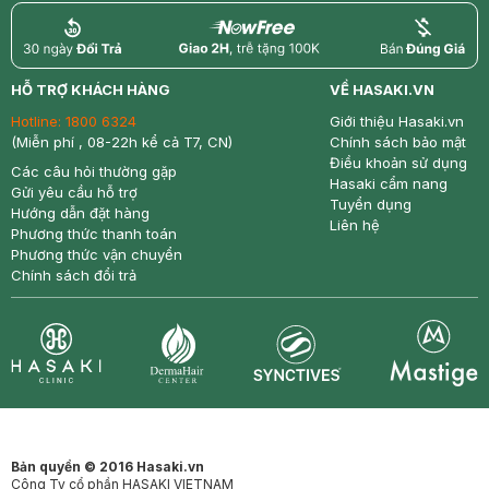
return
nowfree
price
HỖ TRỢ KHÁCH HÀNG
VỀ HASAKI.VN
Hotline:
1800 6324
Giới thiệu Hasaki.vn
(Miễn phí , 08-22h kể cả T7, CN)
Chính sách bảo mật
Điều khoản sử dụng
Các câu hỏi thường gặp
Hasaki cẩm nang
Gửi yêu cầu hỗ trợ
Tuyển dụng
Hướng dẫn đặt hàng
Liên hệ
Phương thức thanh toán
Phương thức vận chuyển
Chính sách đổi trả
Synctives
Clinic
Dermahair
Mastige
Bản quyền © 2016 Hasaki.vn
Công Ty cổ phần HASAKI VIETNAM