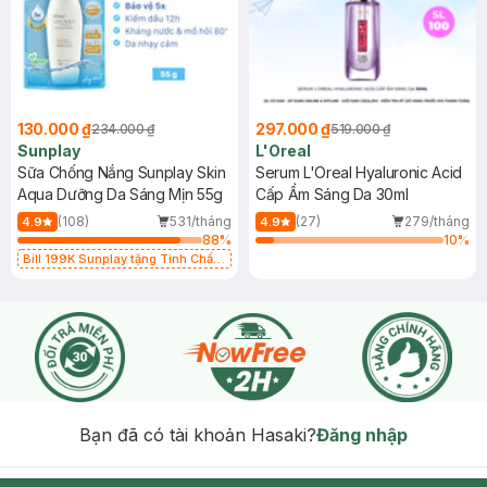
130.000 ₫
297.000 ₫
234.000 ₫
519.000 ₫
Sunplay
L'Oreal
Sữa Chống Nắng Sunplay Skin
Serum L'Oreal Hyaluronic Acid
Aqua Dưỡng Da Sáng Mịn 55g
Cấp Ẩm Sáng Da 30ml
(108)
531/tháng
(27)
279/tháng
4.9
4.9
88
%
10
%
Bill 199K Sunplay tặng Tinh Chất
Chống Nắng 7g trị giá 30K (SL có
hạn)
Bạn đã có tài khoản Hasaki?
Đăng nhập