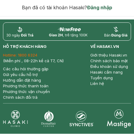
hạn)
Bạn đã có tài khoản Hasaki?
Đăng nhập
return
nowfree
price
HỖ TRỢ KHÁCH HÀNG
VỀ HASAKI.VN
Hotline:
1800 6324
Giới thiệu Hasaki.vn
(Miễn phí , 08-22h kể cả T7, CN)
Chính sách bảo mật
Điều khoản sử dụng
Các câu hỏi thường gặp
Hasaki cẩm nang
Gửi yêu cầu hỗ trợ
Tuyển dụng
Hướng dẫn đặt hàng
Liên hệ
Phương thức thanh toán
Phương thức vận chuyển
Chính sách đổi trả
Synctives
Clinic
Dermahair
Mastige