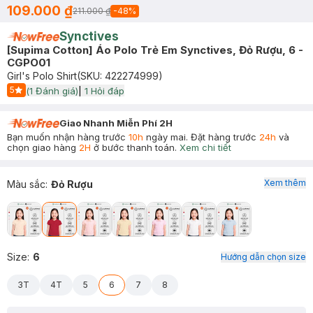
109.000 ₫
211.000 ₫
-
48
%
Synctives
[Supima Cotton] Áo Polo Trẻ Em Synctives, Đỏ Rượu, 6 -
CGPO01
Girl's Polo Shirt
(SKU:
422274999
)
5
(
1
Đánh giá)
|
1
Hỏi đáp
Start Icon
Giao Nhanh Miễn Phí 2H
Bạn muốn nhận hàng trước
10h
ngày mai. Đặt hàng trước
24h
và
chọn giao hàng
2H
ở bước thanh toán.
Xem chi tiết
Xem thêm
Màu sắc
:
Đỏ Rượu
Size
:
6
Hướng dẫn chọn size
3T
4T
5
6
7
8