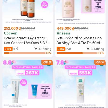
252.000 ₫
449.000 ₫
590.000 ₫
702.000 ₫
Cocoon
Anessa
Combo 2 Nước Tẩy Trang Bí
Sữa Chống Nắng Anessa Cho
Đao Cocoon Làm Sạch & Giảm
Da Nhạy Cảm & Trẻ Em 60ml
Dầu 500ml
(Mới)
(57)
1.5k/tháng
(23)
394/tháng
5.0
5.0
13
%
64
%
-
38
%
-
59
%