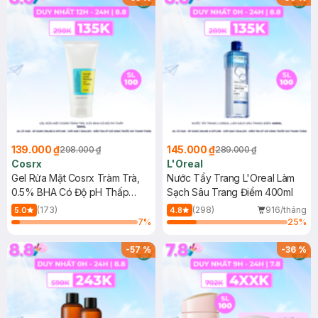
139.000 ₫
145.000 ₫
298.000 ₫
289.000 ₫
Cosrx
L'Oreal
Gel Rửa Mặt Cosrx Tràm Trà,
Nước Tẩy Trang L'Oreal Làm
0.5% BHA Có Độ pH Thấp
Sạch Sâu Trang Điểm 400ml
150ml
(173)
(298)
916/tháng
5.0
4.8
7
%
25
%
-
57
%
-
36
%