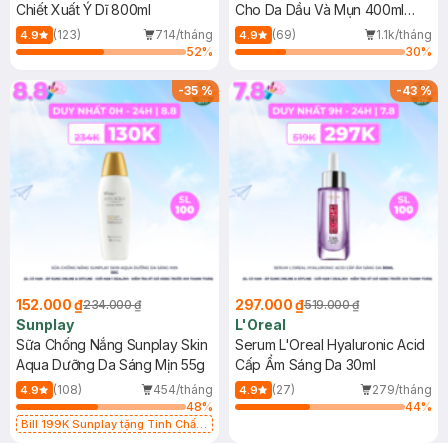
Chiết Xuất Ý Dĩ 800ml
Cho Da Dầu Và Mụn 400ml
(Mới)
(123)
714/tháng
(69)
1.1k/tháng
4.9
4.9
52
%
30
%
-
35
%
-
43
%
152.000 ₫
297.000 ₫
234.000 ₫
519.000 ₫
Sunplay
L'Oreal
Sữa Chống Nắng Sunplay Skin
Serum L'Oreal Hyaluronic Acid
Aqua Dưỡng Da Sáng Mịn 55g
Cấp Ẩm Sáng Da 30ml
(108)
454/tháng
(27)
279/tháng
4.9
4.9
48
%
44
%
Bill 199K Sunplay tặng Tinh Chất
Chống Nắng 7g trị giá 30K (SL có