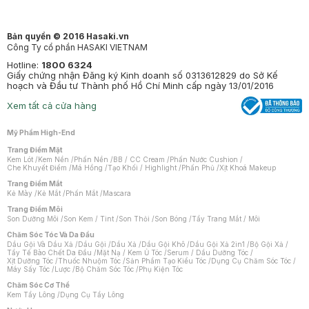
Bản quyền © 2016 Hasaki.vn
Công Ty cổ phần HASAKI VIETNAM
Hotline:
1800 6324
Giấy chứng nhận Đăng ký Kinh doanh số 0313612829 do Sở Kế
hoạch và Đầu tư Thành phố Hồ Chí Minh cấp ngày 13/01/2016
Xem tất cả cửa hàng
Mỹ Phẩm High-End
Trang Điểm Mặt
Kem Lót
/
Kem Nền
/
Phấn Nền
/
BB / CC Cream
/
Phấn Nước Cushion
/
Che Khuyết Điểm
/
Má Hồng
/
Tạo Khối / Highlight
/
Phấn Phủ
/
Xịt Khoá Makeup
Trang Điểm Mắt
Kẻ Mày
/
Kẻ Mắt
/
Phấn Mắt
/
Mascara
Trang Điểm Môi
Son Dưỡng Môi
/
Son Kem / Tint
/
Son Thỏi
/
Son Bóng
/
Tẩy Trang Mắt / Môi
Chăm Sóc Tóc Và Da Đầu
Dầu Gội Và Dầu Xả
/
Dầu Gội
/
Dầu Xả
/
Dầu Gội Khô
/
Dầu Gội Xả 2in1
/
Bộ Gội Xả
/
Tẩy Tế Bào Chết Da Đầu
/
Mặt Nạ / Kem Ủ Tóc
/
Serum / Dầu Dưỡng Tóc
/
Xịt Dưỡng Tóc
/
Thuốc Nhuộm Tóc
/
Sản Phẩm Tạo Kiểu Tóc
/
Dụng Cụ Chăm Sóc Tóc
/
Máy Sấy Tóc
/
Lược
/
Bộ Chăm Sóc Tóc
/
Phụ Kiện Tóc
Chăm Sóc Cơ Thể
Kem Tẩy Lông
/
Dụng Cụ Tẩy Lông