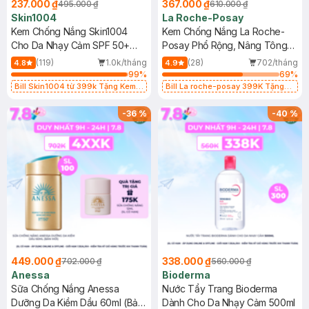
237.000 ₫
367.000 ₫
495.000 ₫
610.000 ₫
Skin1004
La Roche-Posay
Kem Chống Nắng Skin1004
Kem Chống Nắng La Roche-
Cho Da Nhạy Cảm SPF 50+
Posay Phổ Rộng, Nâng Tông
50ml
Kiềm Dầu 50ml
(119)
1.0k/tháng
(28)
702/tháng
4.8
4.9
99
%
69
%
Bill Skin1004 từ 399k Tặng Kem
Bill La roche-posay 399K Tặng
Chống Nắng Cho Da Nhạy Cảm
Gel rửa mặt da dầu nhạy cảm 50ml
SPF 50+ 20ml (SL Có Hạn)
(SL có hạn)
-
36
%
-
40
%
449.000 ₫
338.000 ₫
702.000 ₫
560.000 ₫
Anessa
Bioderma
Sữa Chống Nắng Anessa
Nước Tẩy Trang Bioderma
Dưỡng Da Kiềm Dầu 60ml (Bản
Dành Cho Da Nhạy Cảm 500ml