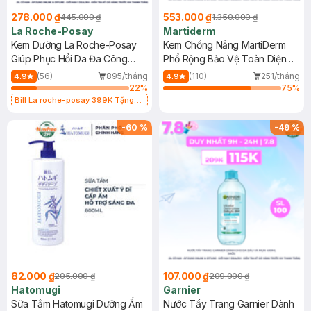
278.000 ₫
553.000 ₫
445.000 ₫
1.350.000 ₫
La Roche-Posay
Martiderm
Kem Dưỡng La Roche-Posay
Kem Chống Nắng MartiDerm
Giúp Phục Hồi Da Đa Công
Phổ Rộng Bảo Vệ Toàn Diện
Dụng 40ml
40ml
(56)
895/tháng
(110)
251/tháng
4.9
4.9
22
%
75
%
Bill La roche-posay 399K Tặng
Gel rửa mặt da dầu nhạy cảm 50ml
(SL có hạn)
-
60
%
-
49
%
82.000 ₫
107.000 ₫
205.000 ₫
209.000 ₫
Hatomugi
Garnier
Sữa Tắm Hatomugi Dưỡng Ẩm
Nước Tẩy Trang Garnier Dành