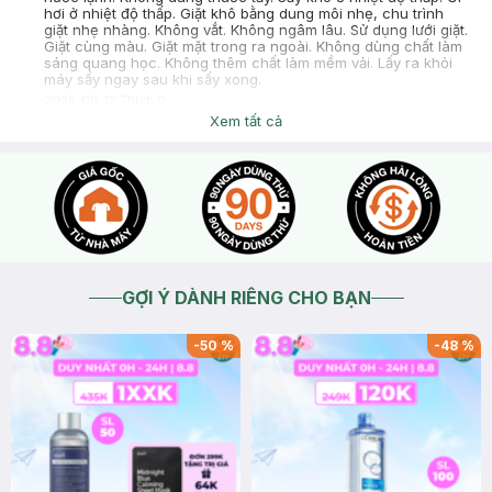
hơi ở nhiệt độ thấp. Giặt khô bằng dung môi nhẹ, chu trình
giặt nhẹ nhàng. Không vắt. Không ngâm lâu. Sử dụng lưới giặt.
Giặt cùng màu. Giặt mặt trong ra ngoài. Không dùng chất làm
sáng quang học. Không thêm chất làm mềm vải. Lấy ra khỏi
máy sấy ngay sau khi sấy xong.
2025-08-12
Thích
0
Xem tất cả
GỢI Ý DÀNH RIÊNG CHO BẠN
-
50
%
-
48
%