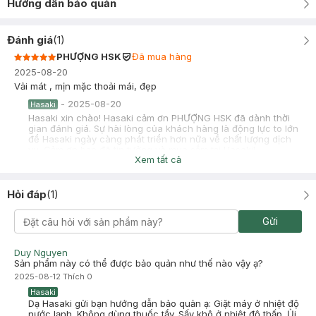
Hướng dẫn bảo quản
Đánh giá
(
1
)
PHƯỢNG HSK
Đã mua hàng
2025-08-20
Vải mát , mịn mặc thoải mái, đẹp
-
2025-08-20
Hasaki
Hasaki xin chào! Hasaki cảm ơn PHƯỢNG HSK đã dành thời
gian đánh giá. Sự hài lòng của khách hàng là động lực to lớn
để Hasaki ngày càng phát triển hơn nữa về chất lượng dịch
vụ. Cảm ơn bạn đã tin tưởng và mua sắm tại Hasaki!
Xem tất cả
Hỏi đáp
(
1
)
Gửi
Duy Nguyen
Sản phẩm này có thể được bảo quản như thế nào vậy ạ?
2025-08-12
Thích
0
Hasaki
Dạ Hasaki gửi bạn hướng dẫn bảo quản ạ: Giặt máy ở nhiệt độ
nước lạnh. Không dùng thuốc tẩy. Sấy khô ở nhiệt độ thấp. Ủi