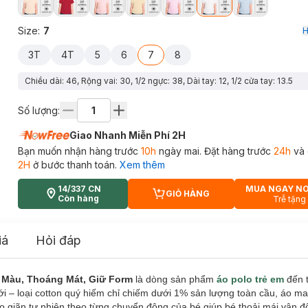
Size
:
7
H
3T
4T
5
6
7
8
Chiều dài: 46, Rộng vai: 30, 1/2 ngực: 38, Dài tay: 12, 1/2 cửa tay: 13.5
Số lượng:
Giao Nhanh Miễn Phí 2H
Bạn muốn nhận hàng trước
10h
ngày mai. Đặt hàng trước
24h
và 
2H
ở bước thanh toán.
Xem thêm
14/337 CN
MUA NGAY N
GIỎ HÀNG
CART PLUS ICON
Còn hàng
Trễ tặng
iá
Hỏi đáp
 Màu, Thoáng Mát, Giữ Form
là dòng sản phẩm
áo polo trẻ em
đến 
iới – loại cotton quý hiếm chỉ chiếm dưới 1% sản lượng toàn cầu, áo ma
giãn tự nhiên theo từng chuyển động của bé giúp bé thoải mái vận đ