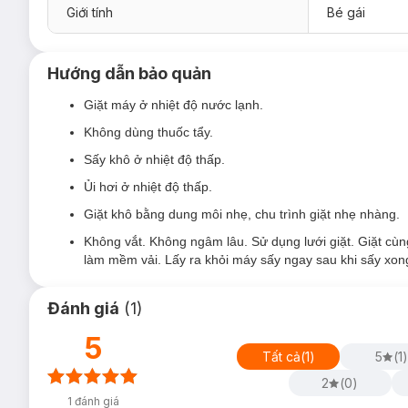
Giới tính
Bé gái
Hướng dẫn bảo quản
Giặt máy ở nhiệt độ nước lạnh.
Không dùng thuốc tẩy.
Sấy khô ở nhiệt độ thấp.
Ủi hơi ở nhiệt độ thấp.
Giặt khô bằng dung môi nhẹ, chu trình giặt nhẹ nhàng.
Không vắt. Không ngâm lâu. Sử dụng lưới giặt. Giặt cù
làm mềm vải. Lấy ra khỏi máy sấy ngay sau khi sấy xon
Đánh giá
(
1
)
5
Tất cả
(
1
)
5
(
1
)
2
(
0
)
1
đánh giá