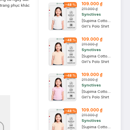
109.000 ₫
-
48
%
 trang phục khác
211.000 ₫
Synctives
[Supima Cotton] Áo Polo Trẻ Em Synctives, Trắng, 8 - CGPO01
Girl's Polo Shirt
109.000 ₫
-
48
%
211.000 ₫
Synctives
[Supima Cotton] Áo Polo Trẻ Em Synctives, Be Sữa, 7 - CGPO01
Girl's Polo Shirt
109.000 ₫
-
48
%
211.000 ₫
Synctives
[Supima Cotton] Áo Polo Trẻ Em Synctives, Tím Nhạt, 8 - CGPO01
Girl's Polo Shirt
109.000 ₫
-
48
%
211.000 ₫
Synctives
[Supima Cotton] Áo Polo Trẻ Em Synctives, Be Sữa, 3T - CGPO01