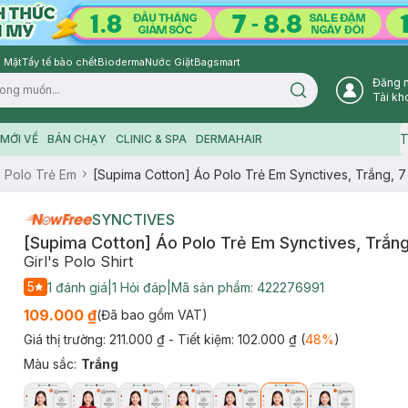
 Mặt
Tẩy tế bào chết
Bioderma
Nước Giặt
Bagsmart
Đăng 
Search icon
Tài kh
T
MỚI VỀ
BÁN CHẠY
CLINIC & SPA
DERMAHAIR
 Polo Trẻ Em
[Supima Cotton] Áo Polo Trẻ Em Synctives, Trắng, 
SYNCTIVES
[Supima Cotton] Áo Polo Trẻ Em Synctives, Trắn
Girl's Polo Shirt
5
1
đánh giá
|
1
Hỏi đáp
|
Mã sản phẩm:
422276991
109.000 ₫
(Đã bao gồm VAT)
Giá thị trường:
211.000 ₫
- Tiết kiệm:
102.000 ₫
(
48
%
)
Màu sắc
:
Trắng