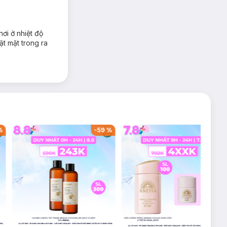
ơi ở nhiệt độ
ặt mặt trong ra
%
-
59
%
-
36
%