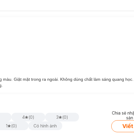
ng màu. Giặt mặt trong ra ngoài. Không dùng chất làm sáng quang học
g.
Chia sẻ nh
4
(
0
)
3
(
0
)
sản
Viết
1
(
0
)
Có hình ảnh