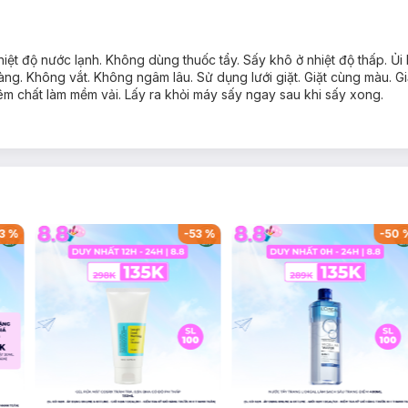
ệt độ nước lạnh. Không dùng thuốc tẩy. Sấy khô ở nhiệt độ thấp. Ủi h
àng. Không vắt. Không ngâm lâu. Sử dụng lưới giặt. Giặt cùng màu. Gi
m chất làm mềm vải. Lấy ra khỏi máy sấy ngay sau khi sấy xong.
3
%
-
53
%
-
50