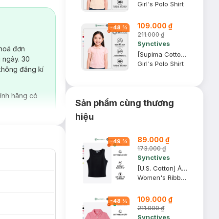
Girl's Polo Shirt
109.000 ₫
-
48
%
211.000 ₫
Synctives
 hoá đơn
[Supima Cotton] Áo Polo Trẻ Em Synctives, Hồng Kem, 4T - CGPO01
 ngày. 30
Girl's Polo Shirt
không đăng kí
ính hãng có
Sản phẩm cùng thương
hiệu
89.000 ₫
-
49
%
173.000 ₫
Synctives
[U.S. Cotton] Áo Tank Top Nữ Synctives Slim Fit, Đen, L - CWTA0005
Women's Ribbed Waist Length Fitted Tank Top
109.000 ₫
-
48
%
211.000 ₫
Synctives