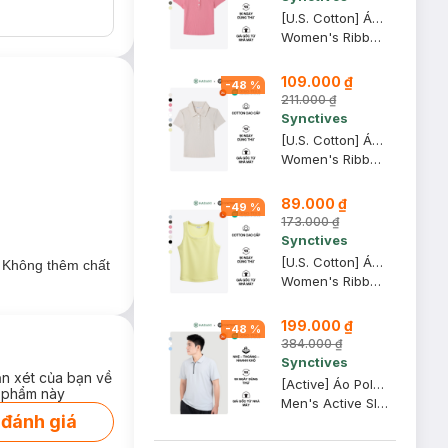
[U.S. Cotton] Áo Polo Nữ Synctives Slim Fit Cropped, Hồng Mận, XL - CWPO0007
Women's Ribbed Polo Shirt
109.000 ₫
-
48
%
211.000 ₫
Synctives
[U.S. Cotton] Áo Polo Nữ Synctives Slim Fit Cropped, Be Sữa, XS - CWPO0007
Women's Ribbed Polo Shirt
89.000 ₫
-
49
%
173.000 ₫
Synctives
[U.S. Cotton] Áo Tank Top Nữ Synctives Slim Fit, Vàng Nhạt, L - CWTA0005
. Không thêm chất
Women's Ribbed Waist Length Fitted Tank Top
199.000 ₫
-
48
%
384.000 ₫
Synctives
ận xét của bạn về
[Active] Áo Polo Nam Synctives Slim Fit, Xám Nhạt, XS - SMPO0012
 phẩm này
Men's Active Slim Fit Polo Shirt
 đánh giá