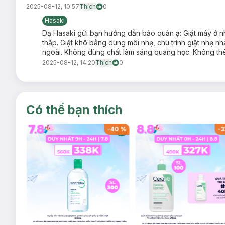
2025-08-12, 10:57
Thích
0
Hasaki
Dạ Hasaki gửi bạn hướng dẫn bảo quản ạ: Giặt máy ở nhi
thấp. Giặt khô bằng dung môi nhẹ, chu trình giặt nhẹ nh
ngoài. Không dùng chất làm sáng quang học. Không thê
2025-08-12, 14:20
Thích
0
Có thể bạn thích
-
39
%
-
40
%
-
3