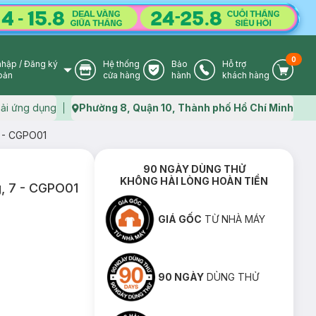
0
nhập
/
Đăng ký
Hệ thống
Bảo
Hỗ trợ
User Icon
Store Icon
Warranty Icon
Phone Icon
Cart I
oản
cửa hàng
hành
khách hàng
ải ứng dụng
Phường 8, Quận 10, Thành phố Hồ Chí Minh
Map icon
7 - CGPO01
90 NGÀY DÙNG THỬ
KHÔNG HÀI LÒNG HOÀN TIỀN
g, 7 - CGPO01
GIÁ GỐC
TỪ NHÀ MÁY
90 NGÀY
DÙNG THỬ