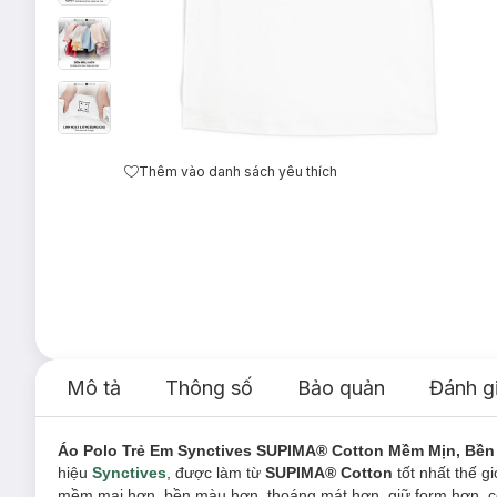
Thêm vào danh sách yêu thích
Mô tả
Thông số
Bảo quản
Đánh g
Áo Polo Trẻ Em Synctives SUPIMA® Cotton Mềm Mịn, Bền
hiệu
Synctives
, được làm từ
SUPIMA® Cotton
tốt nhất thế g
mềm mại hơn, bền màu hơn, thoáng mát hơn, giữ form hơn, co 