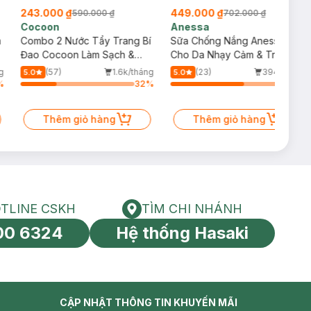
243.000 ₫
449.000 ₫
590.000 ₫
702.000 ₫
Cocoon
Anessa
m
Combo 2 Nước Tẩy Trang Bí
Sữa Chống Nắng Anessa
Đao Cocoon Làm Sạch &
Cho Da Nhạy Cảm & Trẻ Em
Giảm Dầu 500ml
60ml (Mới)
g
(57)
1.6k/tháng
(23)
394/tháng
5.0
5.0
%
32
%
64
%
Thêm giỏ hàng
Thêm giỏ hàng
TLINE CSKH
TÌM CHI NHÁNH
HOTLINE CSKH
Tìm chi nhánh
00 6324
Hệ thống Hasaki
tín toàn cầu
CẬP NHẬT THÔNG TIN KHUYẾN MÃI