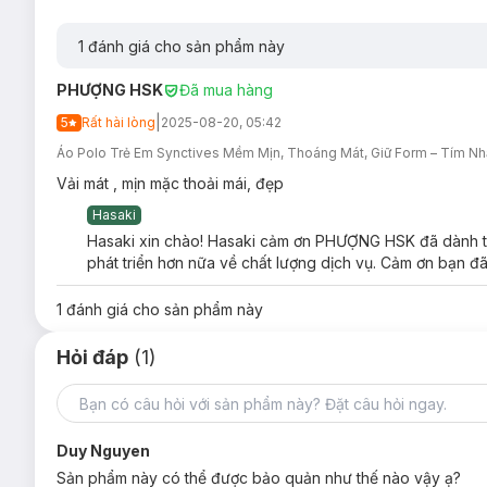
1
đánh giá cho sản phẩm này
PHƯỢNG HSK
Đã mua hàng
|
5
Rất hài lòng
2025-08-20, 05:42
Áo Polo Trẻ Em Synctives Mềm Mịn, Thoáng Mát, Giữ Form – Tím Nhạ
Vải mát , mịn mặc thoải mái, đẹp
Hasaki
Hasaki xin chào! Hasaki cảm ơn PHƯỢNG HSK đã dành thờ
phát triển hơn nữa về chất lượng dịch vụ. Cảm ơn bạn đã
1
đánh giá cho sản phẩm này
Hỏi đáp
(1)
Duy Nguyen
Sản phẩm này có thể được bảo quản như thế nào vậy ạ?