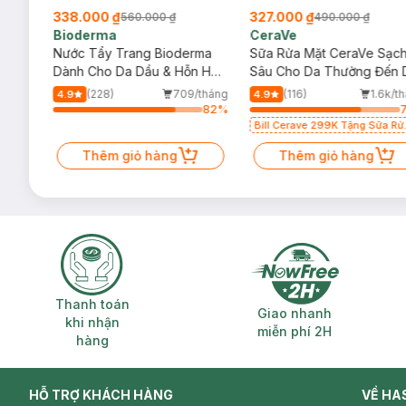
338.000 ₫
327.000 ₫
560.000 ₫
490.000 ₫
Bioderma
CeraVe
rma
Nước Tẩy Trang Bioderma
Sữa Rửa Mặt CeraVe Sạc
m
Dành Cho Da Dầu & Hỗn Hợp
Sâu Cho Da Thường Đến 
500ml
Dầu 473ml
/tháng
(228)
709/tháng
(116)
1.6k/t
4.9
4.9
25
%
82
%
Bill Cerave 299K Tặng Sữa Rử
Mặt Cerave 30ml (SL có hạn)
Thêm giỏ hàng
Thêm giỏ hàng
Thanh toán khi nhận hàng
Giao nhanh miễ
Thanh toán
Giao nhanh
khi nhận
miễn phí 2H
hàng
HỖ TRỢ KHÁCH HÀNG
VỀ HA