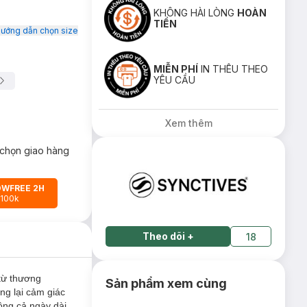
KHÔNG HÀI LÒNG
HOÀN
TIỀN
ướng dẫn chọn size
MIỄN PHÍ
IN THÊU THEO
YÊU CẦU
Xem thêm
chọn giao hàng
OWFREE 2H
 100k
Theo dõi
+
18
từ thương
Sản phẩm xem cùng
ng lại cảm giác
ộng cả ngày dài.