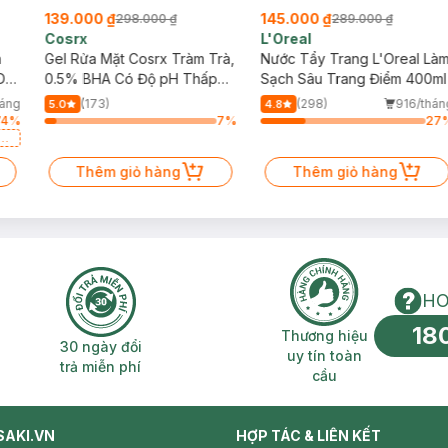
139.000 ₫
145.000 ₫
298.000 ₫
289.000 ₫
Cosrx
L'Oreal
h
Gel Rửa Mặt Cosrx Tràm Trà,
Nước Tẩy Trang L'Oreal Là
Da
0.5% BHA Có Độ pH Thấp
Sạch Sâu Trang Điểm 400ml
150ml
háng
(173)
(298)
916/thán
5.0
4.8
74
%
7
%
27
a
Thêm giỏ hàng
Thêm giỏ hàng
HO
18
n phí 2H
30 ngày đổi trả miễn phí
Thương hiệu uy 
Thương hiệu
30 ngày đổi
uy tín toàn
trả miễn phí
cầu
SAKI.VN
HỢP TÁC & LIÊN KẾT