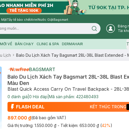
 Mặt
Tẩy tế bào chết
Ariel
Nước Giặt
Bagsmart
Đăng 
Search icon
Tài kh
T
MỚI VỀ
BÁN CHẠY
CLINIC & SPA
DERMAHAIR
u Lịch
Balo Du Lịch Xách Tay Bagsmart 28L-38L Blast Extended -
BAGSMART
Balo Du Lịch Xách Tay Bagsmart 28L-38L Blast E
Màu Đen
Blast Quick Access Carry On Travel Backpack - 28L-3
0
đánh giá
|
0
Hỏi đáp
|
Mã sản phẩm:
422480493
KẾT THÚC TRONG
897.000 ₫
(Đã bao gồm VAT)
Giá thị trường:
1.550.000 ₫
- Tiết kiệm:
653.000 ₫
(
42
%
)