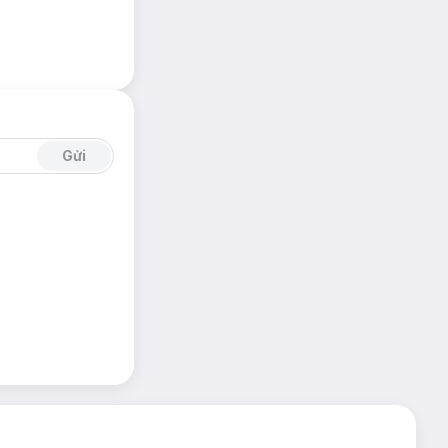
Gửi
.
g và vệ sinh.
hiều nhu cầu sử
n nắp.