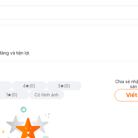
àng và tiện lợi.
Chia sẻ nh
)
4
(
0
)
3
(
0
)
sản
Viết
1
(
0
)
Có hình ảnh
asaki
với 2 phân loại cùng 3 màu sắc (
Đen, Be, Xanh Navy
):