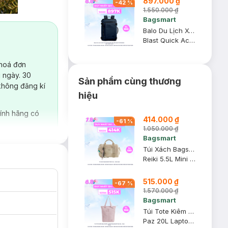
897.000 ₫
-
42
%
1.550.000 ₫
Bagsmart
Balo Du Lịch Xách Tay Bagsmart 28L-38L Blast Extended - Màu Xanh Navy
Blast Quick Access Carry On Travel Backpack - 28L-38L Extended
 hoá đơn
 ngày. 30
Sản phẩm cùng thương
không đăng kí
hiệu
ính hãng có
414.000 ₫
-
61
%
1.050.000 ₫
Bagsmart
Túi Xách Bagsmart Reiki 5.5L - Màu Kaki
Reiki 5.5L Mini Gym Duffle Bag
515.000 ₫
-
67
%
1.570.000 ₫
Bagsmart
Túi Tote Kiêm Balo Đựng Laptop Bagsmart Paz 20L - Màu Hồng
Paz 20L Laptop Totepack