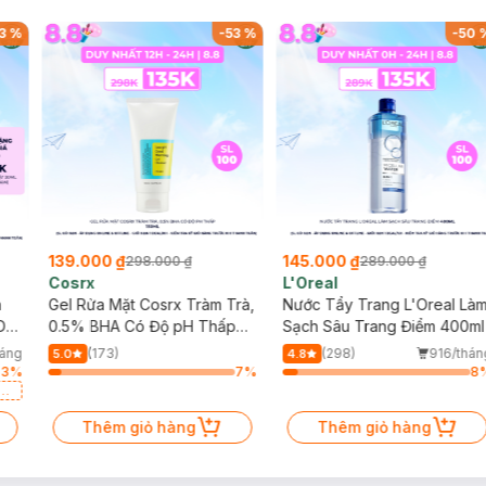
3
%
-
53
%
-
50
139.000 ₫
145.000 ₫
298.000 ₫
289.000 ₫
Cosrx
L'Oreal
h
Gel Rửa Mặt Cosrx Tràm Trà,
Nước Tẩy Trang L'Oreal Là
Da
0.5% BHA Có Độ pH Thấp
Sạch Sâu Trang Điểm 400ml
150ml
háng
(173)
(298)
916/thán
5.0
4.8
53
%
7
%
8
a
Thêm giỏ hàng
Thêm giỏ hàng