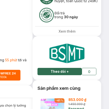
huyện, toàn Quốc từ 249K)
Đổi trả
trong
30 ngày
Xem thêm
rong
55 phút
tới và
Theo dõi
+
0
OWFREE 2H
 100k
Sản phẩm xem cùng
853.000 ₫
-
41
%
1.450.000 ₫
ựa chọn lý tưởng
Bagsmart