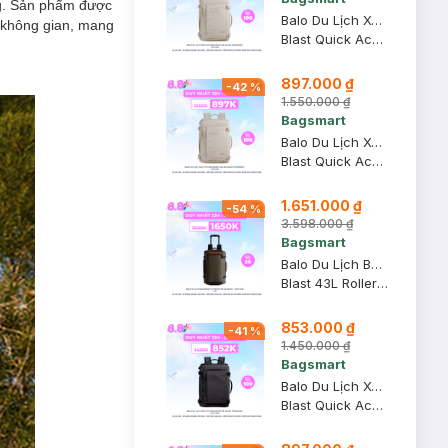
ng. Sản phẩm được
Balo Du Lịch Xách Tay Bagsmart 28L Blast Standard - Màu Be
m không gian, mang
Blast Quick Access Carry On Travel Backpack - 28L Standard
897.000 ₫
-
42
%
1.550.000 ₫
Bagsmart
Balo Du Lịch Xách Tay Bagsmart 28L-38L Blast Extended - Màu Be
Blast Quick Access Carry On Travel Backpack - 28L-38L Extended
1.651.000 ₫
-
54
%
3.598.000 ₫
Bagsmart
Balo Du Lịch Bagsmart Có Bánh Xe 43L Blast - Màu Nâu Gỗ
Blast 43L Roller Travel Backpack
853.000 ₫
-
41
%
1.450.000 ₫
Bagsmart
Balo Du Lịch Xách Tay Bagsmart 28L Blast Standard - Màu Đen
Blast Quick Access Carry On Travel Backpack - 28L Standard