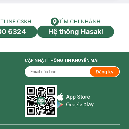
TLINE CSKH
TÌM CHI NHÁNH
HOTLINE CSKH
Tìm chi nhánh
00 6324
Hệ thống Hasaki
tín toàn cầu
CẬP NHẬT THÔNG TIN KHUYẾN MÃI
Đăng ký
Appstore icon
Goolge Play icon