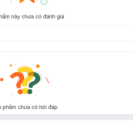
h):
hẩm này chưa có đánh giá
m.
smart Blast:
ây kéo tiện dụng, giúp lấy nhanh các vật dụng cần thiết khi di chuyển
tách riêng giày dép hoặc đồ bẩn với quần áo sạch, giữ hành lý gọn gàn
n phẩm chưa có hỏi đáp
đeo vali nhờ quai phía sau hoặc sử dụng tay cầm bên hông, phù hợp n
ên ngoài giúp cố định hành lý, tiết kiệm không gian và giữ đồ đạc ngă