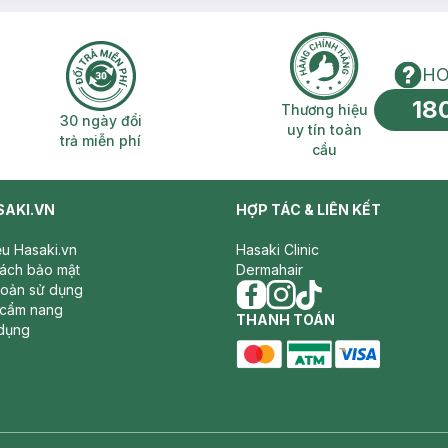
HO
18
n phí 2H
30 ngày đổi trả miễn phí
Thương hiệu uy 
Thương hiệu
30 ngày đổi
uy tín toàn
trả miễn phí
cầu
SAKI.VN
HỢP TÁC & LIÊN KẾT
iệu Hasaki.vn
Hasaki Clinic
sách bảo mật
Dermahair
hoản sử dụng
 cẩm nang
facebook
THANH TOÁN
instagram
tiktok
dụng
master card
ATM card
visa card