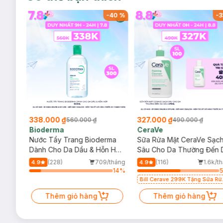
-
40
%
-
40
%
-
3
338.000 ₫
327.000 ₫
560.000 ₫
490.000 ₫
Bioderma
CeraVe
rma
Nước Tẩy Trang Bioderma
Sữa Rửa Mặt CeraVe Sạc
m
Dành Cho Da Dầu & Hỗn Hợp
Sâu Cho Da Thường Đến 
500ml
Dầu 473ml
/tháng
(228)
709/tháng
(116)
1.6k/t
4.9
4.9
26
%
14
%
Bill Cerave 299K Tặng Sữa Rử
Mặt Cerave 30ml (SL có hạn)
Thêm giỏ hàng
Thêm giỏ hàng