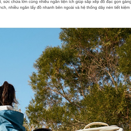
ạt, sức chứa lớn cùng nhiều ngăn tiện ích giúp sắp xếp đồ đạc gọn gà
 inch, nhiều ngăn lấy đồ nhanh bên ngoài và hệ thống dây nén tiết kiệ