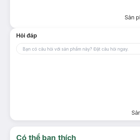
Chứa được laptop 15.6 inch.
Phiên bản Extended (có khóa kéo mở rộng dung tíc
Sản p
Trước khi mở rộng:
Khoảng 28L, kích thước 31 x 42 x 20.5c
Sau khi mở rộng
: Khoảng 38L, kích thước 31 x 42 x 25.5cm.
Hỏi đáp
Phù hợp cho chuyến đi từ 4–6 ngày.
Chứa được laptop 15.6 inch.
Ưu thế nổi bật của Balo Du Lịch Xách Tay Bag
6 ngăn ngoài tiện lợi:
Trang bị 6 ngăn bên ngoài cùng d
Ngăn đựng giày riêng:
Thiết kế ngăn chuyên biệt giúp 
Sả
4 cách mang linh hoạt:
Có thể xách tay, xách ngang, 
dụng.
Hệ thống dây nén thông minh:
Dây nén bên trong và b
Có thể bạn thích