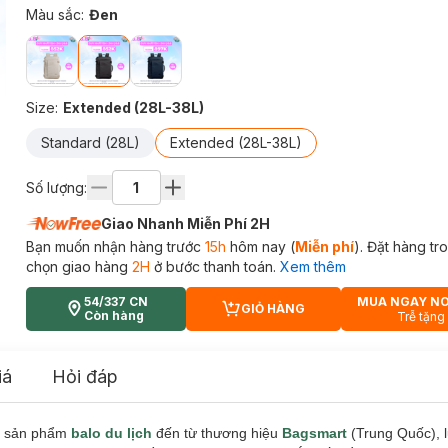
Màu sắc
:
Đen
Size
:
Extended (28L-38L)
Standard (28L)
Extended (28L-38L)
Số lượng:
Giao Nhanh Miễn Phí 2H
Bạn muốn nhận hàng trước
15h
hôm nay (
Miễn phí
). Đặt hàng t
chọn giao hàng
2H
ở bước thanh toán.
Xem thêm
54/337 CN
MUA NGAY N
GIỎ HÀNG
CART PLUS ICON
Còn hàng
Trễ tặng
iá
Hỏi đáp
à sản phẩm
balo du lịch
đến từ thương hiệu
Bagsmart
(Trung Quốc), l