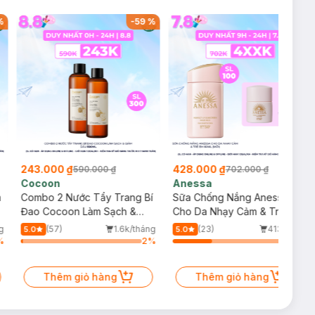
%
-
59
%
-
39
%
243.000 ₫
428.000 ₫
590.000 ₫
702.000 ₫
Cocoon
Anessa
m
Combo 2 Nước Tẩy Trang Bí
Sữa Chống Nắng Anessa
Đao Cocoon Làm Sạch &
Cho Da Nhạy Cảm & Trẻ Em
Giảm Dầu 500ml
60ml (Mới)
g
(57)
1.6k/tháng
(23)
413/tháng
5.0
5.0
%
2
%
34
%
Thêm giỏ hàng
Thêm giỏ hàng