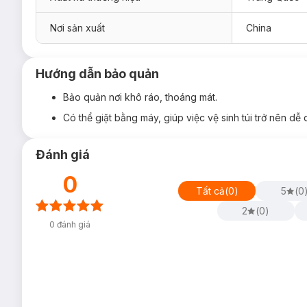
Nơi sản xuất
China
Hướng dẫn bảo quản
Bảo quản nơi khô ráo, thoáng mát.
Có thể giặt bằng máy, giúp việc vệ sinh túi trở nên dễ d
Đánh giá
0
Tất cả
(
0
)
5
(
0
2
(
0
)
Hiện
Balo Du Lịch Xách Tay Bagsmart Blast
đã có mặt tại
H
0
đánh giá
Phiên bản Standard:
Dung tích:
Khoảng 28L.
Kích thước:
31 x 42 x 20.5cm.
Phù hợp cho các chuyến đi từ 1–3 ngày.