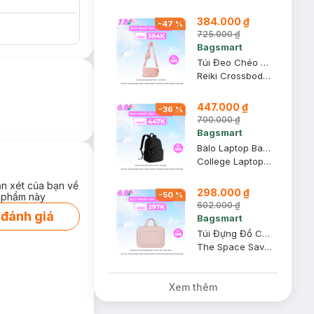
384.000 ₫
-
47
%
725.000 ₫
Bagsmart
Túi Đeo Chéo Bagsmart Reiki - Màu Hồng
Reiki Crossbody Bag
447.000 ₫
-
36
%
700.000 ₫
Bagsmart
Balo Laptop Bagsmart 15.6 Inch - Màu Đen
College Laptop Travel Backpack
ận xét của bạn về
298.000 ₫
-
50
%
 phẩm này
602.000 ₫
 đánh giá
Bagsmart
Túi Đựng Đồ Cá Nhân Bagsmart Có Móc Treo - Màu Hồng
The Space Saver Toiletry Bag - Medium
Xem thêm