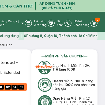
0
nhập
/
Đăng ký
Hệ thống
Bảo
Hỗ trợ
User Icon
Store Icon
Warranty Icon
Phone Icon
Cart I
oản
cửa hàng
hành
khách hàng
ải ứng dụng
Phường 8, Quận 10, Thành phố Hồ Chí Minh
Map icon
 Màu Đen
MIỄN PHÍ VẬN CHUYỂN
xtended -
Giao Nhanh Miễn Phí 2H.
Trễ tặng 100K
8L Extended
Hasaki đền bù
100%
hãng
đền bù
100%
nếu phát hiện
:
:
:
0
02
54
10
hàng giả
Giao Hàng Miễn Phí
(từ
90K tại 60 Tỉnh Thành trừ