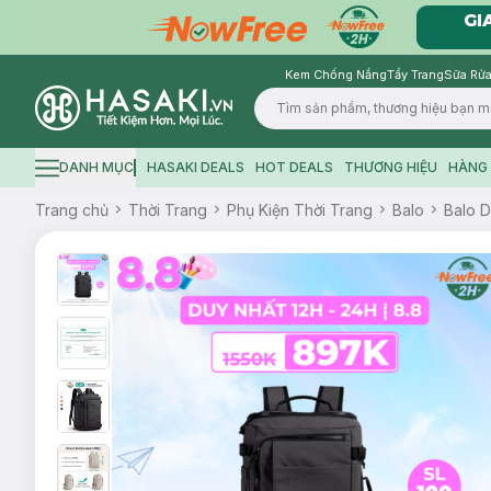
Kem Chống Nắng
Tẩy Trang
Sữa Rửa
Logo
DANH MỤC
HASAKI DEALS
HOT DEALS
THƯƠNG HIỆU
HÀNG 
Hamburger icon
Trang chủ
Thời Trang
Phụ Kiện Thời Trang
Balo
Balo D