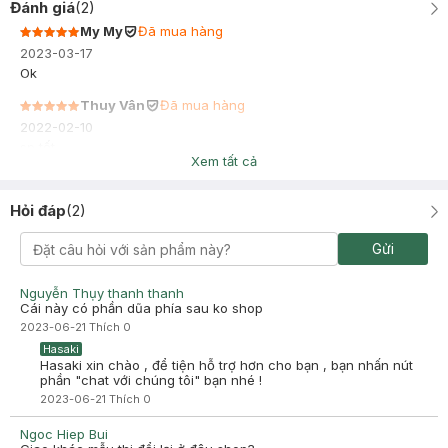
Đánh giá
(
2
)
My My
Đã mua hàng
2023-03-17
Ok
Thuy Vân
Đã mua hàng
2022-02-10
sp tốt,
Xem tất cả
Hỏi đáp
(
2
)
Gửi
Nguyễn Thụy thanh thanh
Cái này có phần dũa phía sau ko shop
2023-06-21
Thích
0
Hasaki
Hasaki xin chào , để tiện hỗ trợ hơn cho bạn , bạn nhấn nút
phần "chat với chúng tôi" bạn nhé !
2023-06-21
Thích
0
Ngoc Hiep Bui