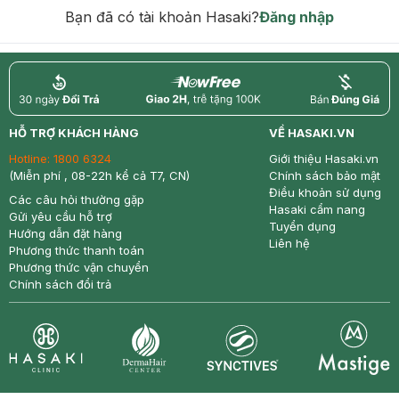
hạn)
Bạn đã có tài khoản Hasaki?
Đăng nhập
return
nowfree
price
HỖ TRỢ KHÁCH HÀNG
VỀ HASAKI.VN
Hotline:
1800 6324
Giới thiệu Hasaki.vn
(Miễn phí , 08-22h kể cả T7, CN)
Chính sách bảo mật
Điều khoản sử dụng
Các câu hỏi thường gặp
Hasaki cẩm nang
Gửi yêu cầu hỗ trợ
Tuyển dụng
Hướng dẫn đặt hàng
Liên hệ
Phương thức thanh toán
Phương thức vận chuyển
Chính sách đổi trả
Synctives
Clinic
Dermahair
Mastige