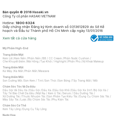
Bản quyền © 2016 Hasaki.vn
Công Ty cổ phần HASAKI VIETNAM
Hotline:
1800 6324
Giấy chứng nhận Đăng ký Kinh doanh số 0313612829 do Sở Kế
hoạch và Đầu tư Thành phố Hồ Chí Minh cấp ngày 13/01/2016
Xem tất cả cửa hàng
Mỹ Phẩm High-End
Trang Điểm Mặt
Kem Lót
/
Kem Nền
/
Phấn Nền
/
BB / CC Cream
/
Phấn Nước Cushion
/
Che Khuyết Điểm
/
Má Hồng
/
Tạo Khối / Highlight
/
Phấn Phủ
/
Xịt Khoá Makeup
Trang Điểm Mắt
Kẻ Mày
/
Kẻ Mắt
/
Phấn Mắt
/
Mascara
Trang Điểm Môi
Son Dưỡng Môi
/
Son Kem / Tint
/
Son Thỏi
/
Son Bóng
/
Tẩy Trang Mắt / Môi
Chăm Sóc Tóc Và Da Đầu
Dầu Gội Và Dầu Xả
/
Dầu Gội
/
Dầu Xả
/
Dầu Gội Khô
/
Dầu Gội Xả 2in1
/
Bộ Gội Xả
/
Tẩy Tế Bào Chết Da Đầu
/
Mặt Nạ / Kem Ủ Tóc
/
Serum / Dầu Dưỡng Tóc
/
Xịt Dưỡng Tóc
/
Thuốc Nhuộm Tóc
/
Sản Phẩm Tạo Kiểu Tóc
/
Dụng Cụ Chăm Sóc Tóc
/
Máy Sấy Tóc
/
Lược
/
Bộ Chăm Sóc Tóc
/
Phụ Kiện Tóc
Chăm Sóc Cơ Thể
Kem Tẩy Lông
/
Dụng Cụ Tẩy Lông
Nước Hoa