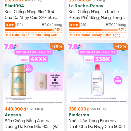
Skin1004
La Roche-Posay
Kem Chống Nắng Skin1004
Kem Chống Nắng La Roche-
Cho Da Nhạy Cảm SPF 50+
Posay Phổ Rộng, Nâng Tông
50ml
Kiềm Dầu 50ml
(119)
1.0k/tháng
(28)
702/tháng
4.8
4.9
95
%
67
%
Bill Skin1004 từ 399k Tặng Kem
Bill La roche-posay 399K Tặng
Chống Nắng Cho Da Nhạy Cảm
Gel rửa mặt da dầu nhạy cảm 50ml
SPF 50+ 20ml (SL Có Hạn)
(SL có hạn)
-
36
%
-
40
%
449.000 ₫
338.000 ₫
702.000 ₫
560.000 ₫
Anessa
Bioderma
Sữa Chống Nắng Anessa
Nước Tẩy Trang Bioderma
Dưỡng Da Kiềm Dầu 60ml (Bản
Dành Cho Da Nhạy Cảm 500ml