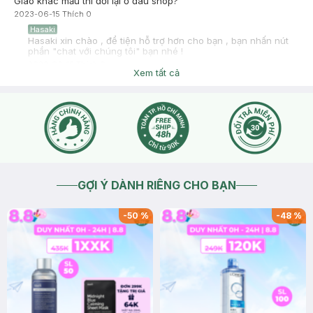
Giao khác mẫu thi đổi lại ở đâu shop?
2023-06-15
Thích
0
Hasaki
Hasaki xin chào , để tiện hỗ trợ hơn cho bạn , bạn nhấn nút
phần "chat với chúng tôi" bạn nhé !
2023-06-15
Thích
0
Xem tất cả
GỢI Ý DÀNH RIÊNG CHO BẠN
-
50
%
-
48
%