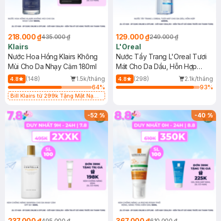
218.000 ₫
129.000 ₫
435.000 ₫
249.000 ₫
Klairs
L'Oreal
Nước Hoa Hồng Klairs Không
Nước Tẩy Trang L'Oreal Tươi
Mùi Cho Da Nhạy Cảm 180ml
Mát Cho Da Dầu, Hỗn Hợp
400ml
(148)
1.5k/tháng
(298)
2.1k/tháng
4.8
4.8
64
%
93
%
Bill Klairs từ 299k Tặng Mặt Nạ
Làm Dịu Da & Kiểm Soát Dầu Nhờn
25ml (SL Có Hạn)
-
52
%
-
40
%
237.000 ₫
367.000 ₫
495.000 ₫
610.000 ₫