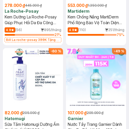
278.000 ₫
553.000 ₫
445.000 ₫
1.350.000 ₫
La Roche-Posay
Martiderm
Kem Dưỡng La Roche-Posay
Kem Chống Nắng MartiDerm
Giúp Phục Hồi Da Đa Công
Phổ Rộng Bảo Vệ Toàn Diện
Dụng 40ml
40ml
(56)
895/tháng
(110)
251/tháng
4.9
4.9
21
%
75
%
Bill La roche-posay 399K Tặng
Gel rửa mặt da dầu nhạy cảm 50ml
(SL có hạn)
-
60
%
-
49
%
82.000 ₫
107.000 ₫
205.000 ₫
209.000 ₫
Hatomugi
Garnier
Sữa Tắm Hatomugi Dưỡng Ẩm
Nước Tẩy Trang Garnier Dành