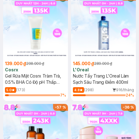
139.000 ₫
145.000 ₫
298.000 ₫
289.000 ₫
Cosrx
L'Oreal
Gel Rửa Mặt Cosrx Tràm Trà,
Nước Tẩy Trang L'Oreal Làm
0.5% BHA Có Độ pH Thấp
Sạch Sâu Trang Điểm 400ml
150ml
(173)
(298)
916/tháng
5.0
4.8
7
%
24
%
-
57
%
-
36
%