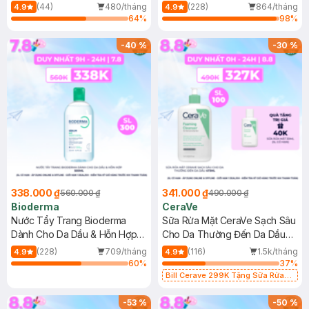
Mới)
(44)
480/tháng
(228)
864/tháng
4.9
4.9
64
%
98
%
-
40
%
-
30
%
338.000 ₫
341.000 ₫
560.000 ₫
490.000 ₫
Bioderma
CeraVe
Nước Tẩy Trang Bioderma
Sữa Rửa Mặt CeraVe Sạch Sâu
Dành Cho Da Dầu & Hỗn Hợp
Cho Da Thường Đến Da Dầu
500ml
473ml
(228)
709/tháng
(116)
1.5k/tháng
4.9
4.9
60
%
37
%
Bill Cerave 299K Tặng Sữa Rửa
Mặt Cerave 30ml (SL có hạn)
-
53
%
-
50
%