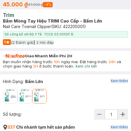
45.000 ₫
47.000 ₫
-
4
%
Trim
Bấm Móng Tay Hiệu TRIM Cao Cấp - Bấm Lớn
Nail Care Toenail Clipper
(SKU:
422205001
)
Số công bố với Bộ Y Tế : TCCS 03:2013/F.B
5
(
2
Đánh giá)
|
2
Hỏi đáp
Start Icon
Giao Nhanh Miễn Phí 2H
Bạn muốn nhận hàng trước
10h
ngày mai. Đặt hàng trước
24h
và
chọn giao hàng
2H
ở bước thanh toán.
Xem chi tiết
Xem thêm
Hình Dạng
:
Bấm Lớn
Số lượng:
337
Chi nhánh tạm hết sản phẩm
Xem thêm