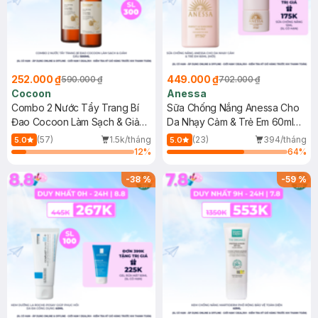
252.000 ₫
449.000 ₫
590.000 ₫
702.000 ₫
Cocoon
Anessa
Combo 2 Nước Tẩy Trang Bí
Sữa Chống Nắng Anessa Cho
Đao Cocoon Làm Sạch & Giảm
Da Nhạy Cảm & Trẻ Em 60ml
Dầu 500ml
(Mới)
(57)
1.5k/tháng
(23)
394/tháng
5.0
5.0
12
%
64
%
-
38
%
-
59
%