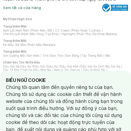
Xem tất cả cửa hàng
Mỹ Phẩm High-End
Trang Điểm Mặt
Kem Lót
/
Kem Nền
/
Phấn Nền
/
BB / CC Cream
/
Phấn Nước Cushion
/
Che Khuyết Điểm
/
Má Hồng
/
Tạo Khối / Highlight
/
Phấn Phủ
/
Xịt Khoá Makeup
Trang Điểm Mắt
Kẻ Mày
/
Kẻ Mắt
/
Phấn Mắt
/
Mascara
Trang Điểm Môi
Son Dưỡng Môi
/
Son Kem / Tint
/
Son Thỏi
/
Son Bóng
/
Tẩy Trang Mắt / Môi
Chăm Sóc Tóc Và Da Đầu
Dầu Gội Và Dầu Xả
/
Dầu Gội
/
Dầu Xả
/
Dầu Gội Khô
/
Dầu Gội Xả 2in1
/
Bộ Gội Xả
/
Tẩy Tế Bào Chết Da Đầu
/
Mặt Nạ / Kem Ủ Tóc
/
Serum / Dầu Dưỡng Tóc
/
Xịt Dưỡng Tóc
/
Thuốc Nhuộm Tóc
/
Sản Phẩm Tạo Kiểu Tóc
/
Dụng Cụ Chăm Sóc Tóc
/
Máy Sấy Tóc
/
Lược
/
Bộ Chăm Sóc Tóc
/
Phụ Kiện Tóc
Notice about cookies usage
BIỂU NGỮ COOKIE
Chăm Sóc Cơ Thể
Chúng tôi quan tâm đến quyền riêng tư của bạn.
Kem Tẩy Lông
/
Dụng Cụ Tẩy Lông
Chúng tôi sử dụng các cookie cần thiết để vận hành
Nước Hoa
Nước Hoa Nữ
/
Nước Hoa Nam
/
Nước Hoa Cao Cấp
/
Xịt Thơm Toàn Thân
/
website của chúng tôi và đồng hành cùng bạn trong
Nước Hoa Vùng Kín
suốt quá trình điều hướng. Với sự đồng ý của bạn,
Chăm Sóc Cá Nhân
Chống Muỗi
/
Khẩu Trang
/
Máy Massage
/
Mặt Nạ Xông Hơi
/
Nước Rửa Tay
/
chúng tôi và các đối tác của chúng tôi cũng sử dụng
Sản Phẩm Chăm Sóc Khác
/
Bàn Chải Đánh Răng
/
Bàn Chải Điện
/
Hỗ Trợ Trắng Răng
/
Kem Đánh Răng
/
Máy Tăm Nước
/
Nước Súc Miệng
/
cookie để theo dõi các hoạt động trực tuyến của
Tăm / Chỉ Nha Khoa
/
Xịt Thơm Miệng
/
Dung Dịch Vệ Sinh
/
Dưỡng Vùng Kín
/
Khăn Ướt Vệ Sinh Vùng Kín
/
Băng Vệ Sinh
/
Tampon
/
Bọt Cạo Râu
/
Dao Cạo Râu
/
bạn, đề xuất nội dung và quảng cáo phù hợp với sở
Máy Cạo Râu