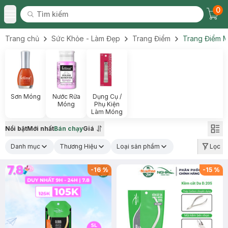
0
Tìm kiếm
Chec
Tìm kiếm
Toggle Menu
Trang chủ
Sức Khỏe - Làm Đẹp
Trang Điểm
Trang Điểm 
Sơn Móng
Nước Rửa
Dụng Cụ /
Móng
Phụ Kiện
Làm Móng
Nổi bật
Mới nhất
Bán chạy
Giá
Danh mục
Thương Hiệu
Loại sản phẩm
Lọc
-
16
%
-
15
%