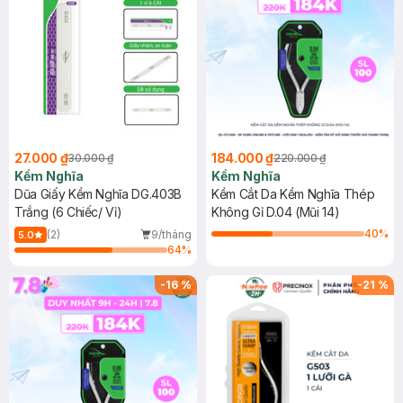
27.000 ₫
184.000 ₫
30.000 ₫
220.000 ₫
Kềm Nghĩa
Kềm Nghĩa
Dũa Giấy Kềm Nghĩa DG.403B
Kềm Cắt Da Kềm Nghĩa Thép
Trắng (6 Chiếc/ Vỉ)
Không Gỉ D.04 (Mũi 14)
40
%
(2)
9/tháng
5.0
64
%
-
16
%
-
21
%