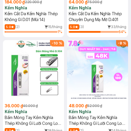
184.000 ₫
64.000 ₫
220.000 ₫
75.000 ₫
Kềm Nghĩa
Kềm Nghĩa
Kềm Cắt Da Kềm Nghĩa Thép
Kềm Cắt Da Kềm Nghĩa Thép
Không Gỉ D.01 (Mũi 14)
Chuyên Dụng Mạ Mờ D.401
(2)
15/tháng
(3)
33/tháng
5.0
5.0
1
%
64
%
-
10
%
-
8
%
36.000 ₫
48.000 ₫
40.000 ₫
52.000 ₫
Kềm Nghĩa
Kềm Nghĩa
Bấm Móng Tay Kềm Nghĩa
Bấm Móng Tay Kềm Nghĩa
Thép Không Gỉ Lưỡi Cong Loại
Thép Không Gỉ Lưỡi Cong Loại
Nhỏ B.904
Lớn B.902
(2)
18/tháng
(2)
14/tháng
5.0
5.0