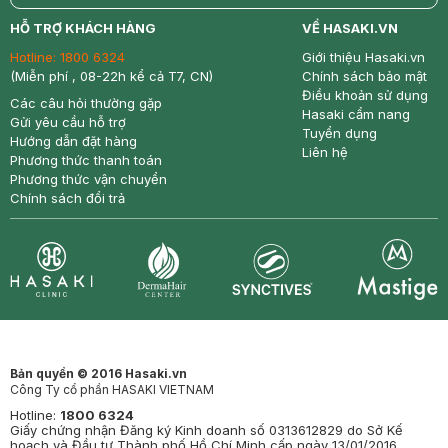
return
nowfree
price
HỖ TRỢ KHÁCH HÀNG
VỀ HASAKI.VN
Hotline:
1800 6324
Giới thiệu Hasaki.vn
(Miễn phí , 08-22h kể cả T7, CN)
Chính sách bảo mật
Điều khoản sử dụng
Các câu hỏi thường gặp
Hasaki cẩm nang
Gửi yêu cầu hỗ trợ
Tuyển dụng
Hướng dẫn đặt hàng
Liên hệ
Phương thức thanh toán
Phương thức vận chuyển
Chính sách đổi trả
Synctives
Clinic
Dermahair
Mastige
Bản quyền © 2016 Hasaki.vn
Công Ty cổ phần HASAKI VIETNAM
Hotline:
1800 6324
Giấy chứng nhận Đăng ký Kinh doanh số 0313612829 do Sở Kế
hoạch và Đầu tư Thành phố Hồ Chí Minh cấp ngày 13/01/2016