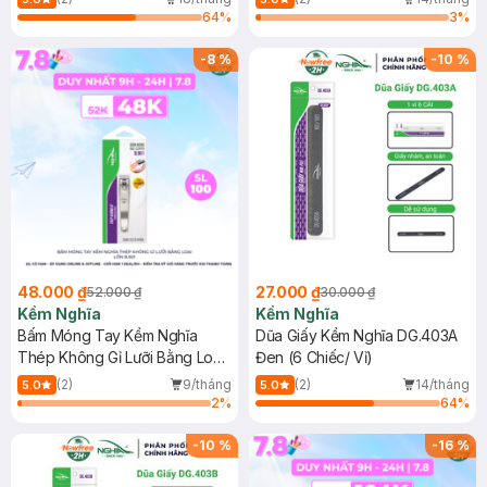
64
%
3
%
-
8
%
-
10
%
48.000 ₫
27.000 ₫
52.000 ₫
30.000 ₫
Kềm Nghĩa
Kềm Nghĩa
Bấm Móng Tay Kềm Nghĩa
Dũa Giấy Kềm Nghĩa DG.403A
Thép Không Gỉ Lưỡi Bằng Loại
Đen (6 Chiếc/ Vỉ)
Lớn B.901
(2)
9/tháng
(2)
14/tháng
5.0
5.0
2
%
64
%
-
10
%
-
16
%