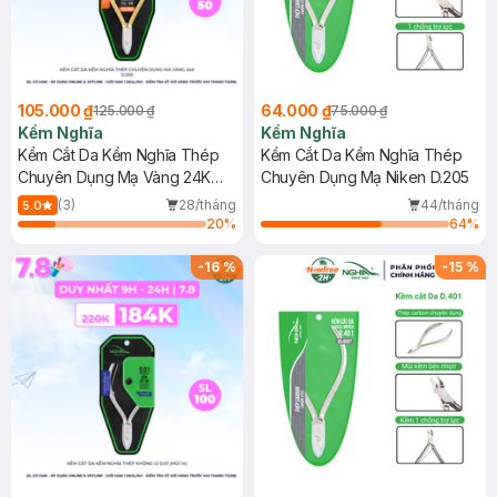
105.000 ₫
64.000 ₫
125.000 ₫
75.000 ₫
Kềm Nghĩa
Kềm Nghĩa
Kềm Cắt Da Kềm Nghĩa Thép
Kềm Cắt Da Kềm Nghĩa Thép
Chuyên Dụng Mạ Vàng 24K
Chuyên Dụng Mạ Niken D.205
D.555
(3)
28/tháng
44/tháng
5.0
20
%
64
%
-
16
%
-
15
%