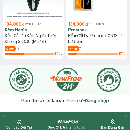
184.000 ₫
134.000 ₫
220.000 ₫
169.000 ₫
Kềm Nghĩa
Precinox
Kềm Cắt Da Kềm Nghĩa Thép
Kềm Cắt Da Precinox G503 - 1
Không Gỉ D.06 (Mũi 14)
Lưỡi Gà
(1)
(1)
5.0
5.0
40
%
17
%
Bạn đã có tài khoản Hasaki?
Đăng nhập