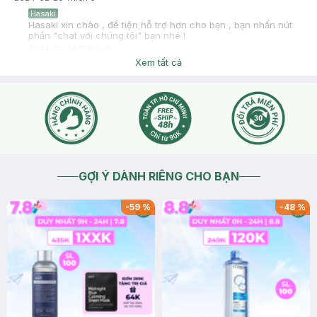
Hasaki
Hasaki xin chào , để tiện hỗ trợ hơn cho bạn , bạn nhấn nút
phần "chat với chúng tôi" bạn nhé !
2024-02-26
Thích
0
Xem tất cả
GỢI Ý DÀNH RIÊNG CHO BẠN
-
59
%
-
48
%