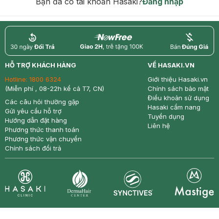
Bạn đã có tài khoản Hasaki?
Đăng nhập
return
nowfree
price
HỖ TRỢ KHÁCH HÀNG
VỀ HASAKI.VN
Hotline:
1800 6324
Giới thiệu Hasaki.vn
(Miễn phí , 08-22h kể cả T7, CN)
Chính sách bảo mật
Điều khoản sử dụng
Các câu hỏi thường gặp
Hasaki cẩm nang
Gửi yêu cầu hỗ trợ
Tuyển dụng
Hướng dẫn đặt hàng
Liên hệ
Phương thức thanh toán
Phương thức vận chuyển
Chính sách đổi trả
Synctives
Clinic
Dermahair
Mastige