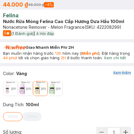
44.000 ₫
46.000 ₫
-
4
%
Felina
Nước Rửa Móng Felina Cao Cấp Hương Dưa Hấu 100ml
Nonacetone Remover - Melon Fragrance
(SKU:
422208299
)
5
(
1
Đánh giá)
|
4
Hỏi đáp
Start Icon
Giao Nhanh Miễn Phí 2H
Bạn muốn nhận hàng trước
13h
hôm nay (
Miễn phí
). Đặt hàng trong
44 phút
tới và chọn giao hàng
2H
ở bước thanh toán.
Xem chi tiết
Xem thêm
Color
:
Vàng
Dung Tích
:
100ml
100ml
175ml
Số lượng: