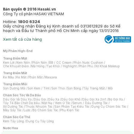
Bản quyền © 2016 Hasaki.vn
Công Ty cổ phần HASAKI VIETNAM
Hotline:
1800 6324
Giấy chứng nhận Đăng ký Kinh doanh số 0313612829 do Sở Kế
hoạch và Đầu tư Thành phố Hồ Chí Minh cấp ngày 13/01/2016
Xem tất cả cửa hàng
Mỹ Phẩm High-End
Trang Điểm Mặt
Kem Lót
/
Kem Nền
/
Phấn Nền
/
BB / CC Cream
/
Phấn Nước Cushion
/
Che Khuyết Điểm
/
Má Hồng
/
Tạo Khối / Highlight
/
Phấn Phủ
/
Xịt Khoá Makeup
Trang Điểm Mắt
Kẻ Mày
/
Kẻ Mắt
/
Phấn Mắt
/
Mascara
Trang Điểm Môi
Son Dưỡng Môi
/
Son Kem / Tint
/
Son Thỏi
/
Son Bóng
/
Tẩy Trang Mắt / Môi
Chăm Sóc Tóc Và Da Đầu
Dầu Gội Và Dầu Xả
/
Dầu Gội
/
Dầu Xả
/
Dầu Gội Khô
/
Dầu Gội Xả 2in1
/
Bộ Gội Xả
/
Tẩy Tế Bào Chết Da Đầu
/
Mặt Nạ / Kem Ủ Tóc
/
Serum / Dầu Dưỡng Tóc
/
Xịt Dưỡng Tóc
/
Thuốc Nhuộm Tóc
/
Sản Phẩm Tạo Kiểu Tóc
/
Dụng Cụ Chăm Sóc Tóc
/
Máy Sấy Tóc
/
Lược
/
Bộ Chăm Sóc Tóc
/
Phụ Kiện Tóc
Chăm Sóc Cơ Thể
Kem Tẩy Lông
/
Dụng Cụ Tẩy Lông
Nước Hoa
Nước Hoa Nữ
/
Nước Hoa Nam
/
Nước Hoa Cao Cấp
/
Xịt Thơm Toàn Thân
/