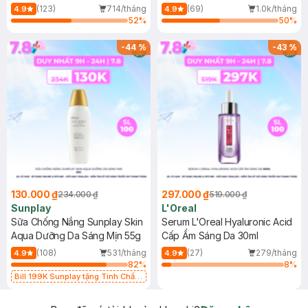
(Mới)
(123)
714/tháng
(69)
1.0k/tháng
4.9
4.9
52
%
50
%
-
44
%
-
43
%
130.000 ₫
297.000 ₫
234.000 ₫
519.000 ₫
Sunplay
L'Oreal
Sữa Chống Nắng Sunplay Skin
Serum L'Oreal Hyaluronic Acid
Aqua Dưỡng Da Sáng Mịn 55g
Cấp Ẩm Sáng Da 30ml
(108)
531/tháng
(27)
279/tháng
4.9
4.9
82
%
8
%
Bill 199K Sunplay tặng Tinh Chất
Chống Nắng 7g trị giá 30K (SL có
hạn)