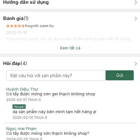
Hướng dẫn sử dụng
Đánh giá
(
1
)
huynh cam tu
2022-11-15
Chùi móng sạch, khi sử dụng sản phẩm không làm mất độ bóng
của móng, có mùi thơm, giá thành hợp lý
Xem tất cả
Hỏi đáp
(
4
)
Gửi
Huỳnh Diệu Thư
Có tẩy được móng sơn gel thạch khômg shop
2025-02-01
Thích
0
Hasaki
dạ sản phẩm này bên mình tạm hết hàng ạ!
2025-02-01
Thích
0
Ngọc mai Phạm
Có tẩy được móng sơn thạch không shop?
2024-02-26
Thích
0