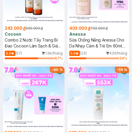
243.000 ₫
403.000 ₫
590.000 ₫
702.000 ₫
Cocoon
Anessa
Combo 2 Nước Tẩy Trang Bí
Sữa Chống Nắng Anessa Cho
Đao Cocoon Làm Sạch & Giảm
Da Nhạy Cảm & Trẻ Em 60ml
Dầu 500ml
(Mới)
(57)
1.6k/tháng
(23)
439/tháng
5.0
5.0
67
%
34
%
-
40
%
-
59
%