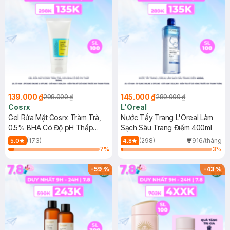
139.000 ₫
145.000 ₫
298.000 ₫
289.000 ₫
Cosrx
L'Oreal
Gel Rửa Mặt Cosrx Tràm Trà,
Nước Tẩy Trang L'Oreal Làm
0.5% BHA Có Độ pH Thấp
Sạch Sâu Trang Điểm 400ml
150ml
(173)
(298)
916/tháng
5.0
4.8
7
%
3
%
-
59
%
-
43
%