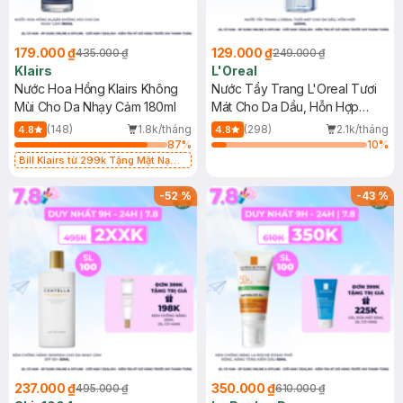
179.000 ₫
129.000 ₫
435.000 ₫
249.000 ₫
Klairs
L'Oreal
Nước Hoa Hồng Klairs Không
Nước Tẩy Trang L'Oreal Tươi
Mùi Cho Da Nhạy Cảm 180ml
Mát Cho Da Dầu, Hỗn Hợp
400ml
(148)
1.8k/tháng
(298)
2.1k/tháng
4.8
4.8
87
%
10
%
Bill Klairs từ 299k Tặng Mặt Nạ
Làm Dịu Da & Kiểm Soát Dầu Nhờn
25ml (SL Có Hạn)
-
52
%
-
43
%
237.000 ₫
350.000 ₫
495.000 ₫
610.000 ₫