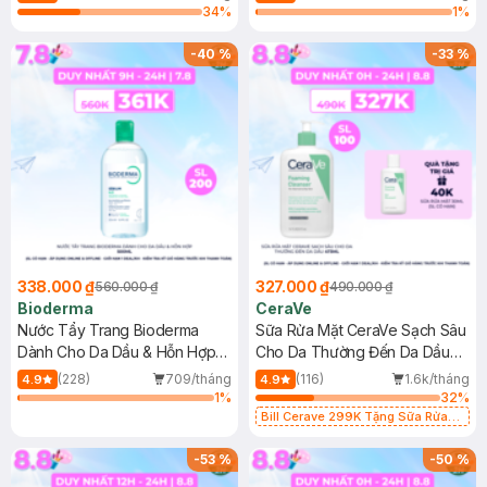
34
%
1
%
-
40
%
-
33
%
338.000 ₫
327.000 ₫
560.000 ₫
490.000 ₫
Bioderma
CeraVe
Nước Tẩy Trang Bioderma
Sữa Rửa Mặt CeraVe Sạch Sâu
Dành Cho Da Dầu & Hỗn Hợp
Cho Da Thường Đến Da Dầu
500ml
473ml
(228)
709/tháng
(116)
1.6k/tháng
4.9
4.9
1
%
32
%
Bill Cerave 299K Tặng Sữa Rửa
Mặt Cerave 30ml (SL có hạn)
-
53
%
-
50
%