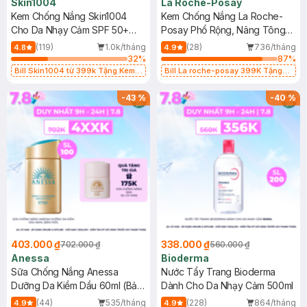
Skin1004
La Roche-Posay
Kem Chống Nắng Skin1004
Kem Chống Nắng La Roche-
Cho Da Nhạy Cảm SPF 50+
Posay Phổ Rộng, Nâng Tông
50ml
Kiềm Dầu 50ml
(119)
1.0k/tháng
(28)
736/tháng
4.8
4.9
32
%
87
%
Bill Skin1004 từ 399k Tặng Kem
Bill La roche-posay 399K Tặng
Chống Nắng Cho Da Nhạy Cảm
Gel rửa mặt da dầu nhạy cảm 50ml
SPF 50+ 20ml (SL Có Hạn)
(SL có hạn)
-
43
%
-
40
%
403.000 ₫
338.000 ₫
702.000 ₫
560.000 ₫
Anessa
Bioderma
Sữa Chống Nắng Anessa
Nước Tẩy Trang Bioderma
Dưỡng Da Kiềm Dầu 60ml (Bản
Dành Cho Da Nhạy Cảm 500ml
Mới)
(44)
535/tháng
(228)
864/tháng
4.9
4.9