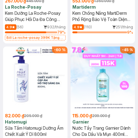
267.000 ₫
553.000 ₫
445.000 ₫
1.350.000 ₫
La Roche-Posay
Martiderm
Kem Dưỡng La Roche-Posay
Kem Chống Nắng MartiDerm
Giúp Phục Hồi Da Đa Công
Phổ Rộng Bảo Vệ Toàn Diện
Dụng 40ml
40ml
(56)
932/tháng
(110)
251/tháng
4.9
4.9
79
%
9
%
Bill La roche-posay 399K Tặng
Gel rửa mặt da dầu nhạy cảm 50ml
(SL có hạn)
-
60
%
-
45
%
82.000 ₫
115.000 ₫
205.000 ₫
209.000 ₫
Hatomugi
Garnier
Sữa Tắm Hatomugi Dưỡng Ẩm
Nước Tẩy Trang Garnier Dành
Chiết Xuất Ý Dĩ 800ml
Cho Da Dầu Và Mụn 400ml