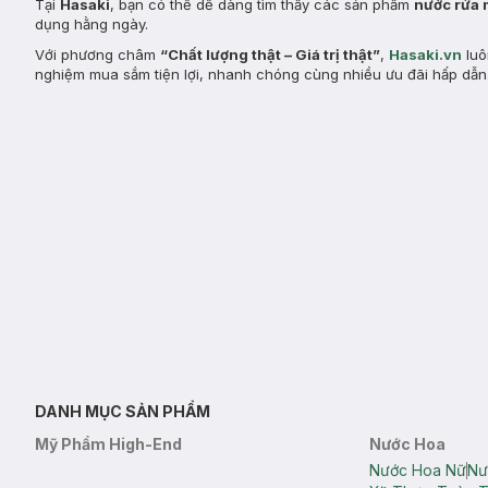
Tại
Hasaki
, bạn có thể dễ dàng tìm thấy các sản phẩm
nước rửa
dụng hằng ngày.
Với phương châm
“Chất lượng thật – Giá trị thật”
,
Hasaki.vn
luô
nghiệm mua sắm tiện lợi, nhanh chóng cùng nhiều ưu đãi hấp dẫn
DANH MỤC SẢN PHẨM
Mỹ Phẩm High-End
Nước Hoa
Nước Hoa Nữ
Nư