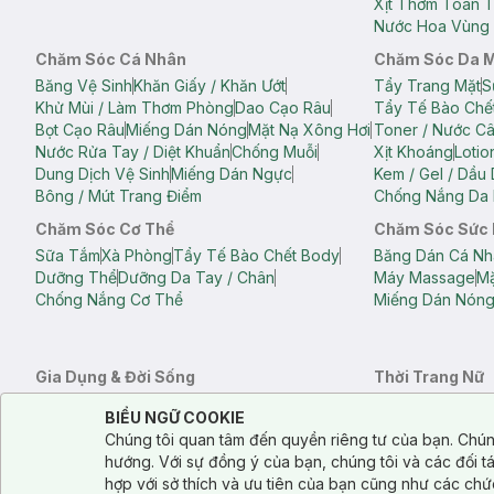
Xịt Thơm Toàn 
Nước Hoa Vùng 
Chăm Sóc Cá Nhân
Chăm Sóc Da 
Băng Vệ Sinh
Khăn Giấy / Khăn Ướt
Tẩy Trang Mặt
S
Khử Mùi / Làm Thơm Phòng
Dao Cạo Râu
Tẩy Tế Bào Chế
Bọt Cạo Râu
Miếng Dán Nóng
Mặt Nạ Xông Hơi
Toner / Nước C
Nước Rửa Tay / Diệt Khuẩn
Chống Muỗi
Xịt Khoáng
Lotio
Dung Dịch Vệ Sinh
Miếng Dán Ngực
Kem / Gel / Dầu
Bông / Mút Trang Điểm
Chống Nắng Da 
Chăm Sóc Cơ Thể
Chăm Sóc Sức
Sữa Tắm
Xà Phòng
Tẩy Tế Bào Chết Body
Băng Dán Cá Nh
Dưỡng Thể
Dưỡng Da Tay / Chân
Máy Massage
Mặ
Chống Nắng Cơ Thể
Miếng Dán Nón
Gia Dụng & Đời Sống
Thời Trang Nữ
Khăn Tắm
Bông Tắm / Phụ Kiện Tắm
Áo Crop Top N
Notice about cookies usage
Cookie Consent
BIỂU NGỮ COOKIE
Phụ Kiện Điện Thoại
Quạt Cầm Tay / Quạt Mini
Áo Thun Nữ
Áo 
Chúng tôi quan tâm đến quyền riêng tư của bạn. Chún
Khử Mùi / Làm Thơm Phòng
Nước Giặt
Nước Xả
Quần Lót Nữ
Quầ
hướng. Với sự đồng ý của bạn, chúng tôi và các đối 
Balo
Túi Xách
hợp với sở thích và ưu tiên của bạn cũng như các chứ