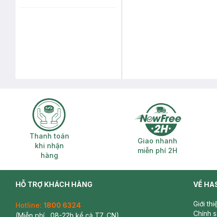
Thanh toán khi nhận hàng
Giao nhanh miễ
Thanh toán
Giao nhanh
khi nhận
miễn phí 2H
hàng
HỖ TRỢ KHÁCH HÀNG
VỀ HA
Giới th
Hotline:
1800 6324
Chính 
(Miễn phí , 08-22h kể cả T7, CN)