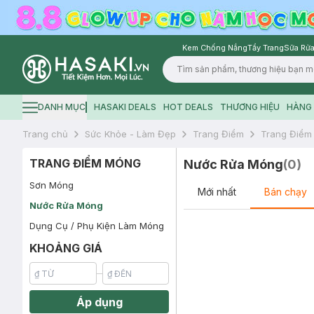
Kem Chống Nắng
Tẩy Trang
Sữa Rửa
Logo
DANH MỤC
HASAKI DEALS
HOT DEALS
THƯƠNG HIỆU
HÀNG 
Hamburger icon
Trang chủ
Sức Khỏe - Làm Đẹp
Trang Điểm
Trang Điểm
TRANG ĐIỂM MÓNG
Nước Rửa Móng
(
0
)
Sơn Móng
Mới nhất
Bán chạy
Nước Rửa Móng
Dụng Cụ / Phụ Kiện Làm Móng
KHOẢNG GIÁ
Áp dụng