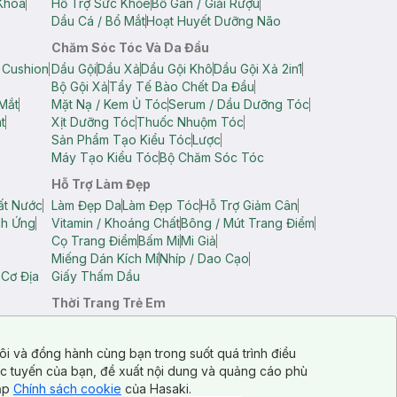
Khoa
Hỗ Trợ Sức Khỏe
Bổ Gan / Giải Rượu
Dầu Cá / Bổ Mắt
Hoạt Huyết Dưỡng Não
Chăm Sóc Tóc Và Da Đầu
 Cushion
Dầu Gội
Dầu Xả
Dầu Gội Khô
Dầu Gội Xả 2in1
Bộ Gội Xả
Tẩy Tế Bào Chết Da Đầu
Mắt
Mặt Nạ / Kem Ủ Tóc
Serum / Dầu Dưỡng Tóc
t
Xịt Dưỡng Tóc
Thuốc Nhuộm Tóc
Sản Phẩm Tạo Kiểu Tóc
Lược
Máy Tạo Kiểu Tóc
Bộ Chăm Sóc Tóc
Hỗ Trợ Làm Đẹp
ất Nước
Làm Đẹp Da
Làm Đẹp Tóc
Hỗ Trợ Giảm Cân
ch Ứng
Vitamin / Khoáng Chất
Bông / Mút Trang Điểm
Cọ Trang Điểm
Bấm Mi
Mi Giả
Miếng Dán Kích Mí
Nhíp / Dao Cạo
 Cơ Địa
Giấy Thấm Dầu
Thời Trang Trẻ Em
op Nam
Áo Dây Trẻ Em
Áo Thun Trẻ Em
Áo Sát Nách Trẻ Em
Quần Short Trẻ Em
ôi và đồng hành cùng bạn trong suốt quá trình điều
ực tuyến của bạn, đề xuất nội dung và quảng cáo phù
cập
Chính sách cookie
của Hasaki.