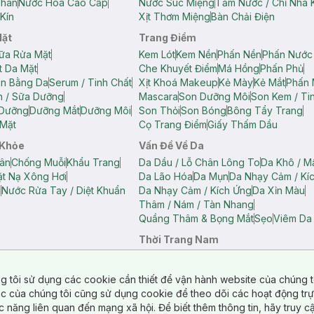
Thân
Nước Hoa Cao Cấp
Nước Súc Miệng
Tăm Nước / Chỉ Nha 
Kín
Xịt Thơm Miệng
Bàn Chải Điện
Mặt
Trang Điểm
ữa Rửa Mặt
Kem Lót
Kem Nền
Phấn Nền
Phấn Nước
t Da Mặt
Che Khuyết Điểm
Má Hồng
Phấn Phủ
ân Bằng Da
Serum / Tinh Chất
Xịt Khoá Makeup
Kẻ Mày
Kẻ Mắt
Phấn 
n / Sữa Dưỡng
Mascara
Son Dưỡng Môi
Son Kem / Tin
 Dưỡng
Dưỡng Mắt
Dưỡng Môi
Son Thỏi
Son Bóng
Bông Tẩy Trang
Mặt
Cọ Trang Điểm
Giấy Thấm Dầu
 Khỏe
Vấn Đề Về Da
ân
Chống Muỗi
Khẩu Trang
Da Dầu / Lỗ Chân Lông To
Da Khô / M
t Nạ Xông Hơi
Da Lão Hóa
Da Mụn
Da Nhạy Cảm / Kí
g
Nước Rửa Tay / Diệt Khuẩn
Da Nhạy Cảm / Kích Ứng
Da Xỉn Màu
Thâm / Nám / Tàn Nhang
Quầng Thâm & Bọng Mắt
Sẹo
Viêm Da
Thời Trang Nam
ữ
Áo Hai Dây Nữ
Áo Polo Nữ
Áo Polo Nam
Áo Thun Nam
Áo Tank T
Tank Top Nữ
Quần Dài Nữ
Quần Lót Nam
Quần Short Nam
g tôi sử dụng các cookie cần thiết để vận hành website của chúng t
n Short Nữ
tác của chúng tôi cũng sử dụng cookie để theo dõi các hoạt động tr
c năng liên quan đến mạng xã hội. Để biết thêm thông tin, hãy truy 