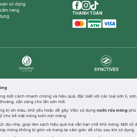
hoản sử dụng
 cẩm nang
facebook
THANH TOÁN
instagram
tiktok
dụng
master card
ATM card
visa card
Synctives
Dermahair
Móng
g một cách nhanh chóng và hiệu quả, đặc biệt với các loại sơn lì, sơn
thoáng, sẵn sàng cho lần sơn mới.
ng bị xỉn màu, khô yếu hoặc dễ gãy. Việc sử dụng
nước rửa móng
phù 
iữ cho bề mặt móng luôn mịn màng.
hức dịu nhẹ, giúp làm sạch hiệu quả mà vẫn hạn chế khô móng. Một số
iúp móng không bị giòn và mang lại cảm giác dễ chịu sau khi sử dụng.