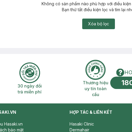
Không có sản phẩm nào phù hợp với điều kiện 
Bạn thử tắt điều kiện lọc và tìm lại nh
Xóa bộ lọc
HO
18
n phí 2H
30 ngày đổi trả miễn phí
Thương hiệu uy 
Thương hiệu
30 ngày đổi
uy tín toàn
trả miễn phí
cầu
SAKI.VN
HỢP TÁC & LIÊN KẾT
iệu Hasaki.vn
Hasaki Clinic
sách bảo mật
Dermahair