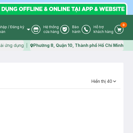
0
nhập
/
Đăng ký
Hệ thống
Bảo
Hỗ trợ
User Icon
Store Icon
Warranty Icon
Phone Icon
Cart I
oản
cửa hàng
hành
khách hàng
ải ứng dụng
Phường 8, Quận 10, Thành phố Hồ Chí Minh
Map icon
Hiển thị
40