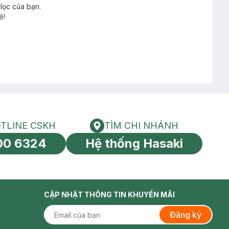
lọc của bạn.
é!
TLINE CSKH
TÌM CHI NHÁNH
HOTLINE CSKH
Tìm chi nhánh
00 6324
Hệ thống Hasaki
tín toàn cầu
CẬP NHẬT THÔNG TIN KHUYẾN MÃI
Đăng ký