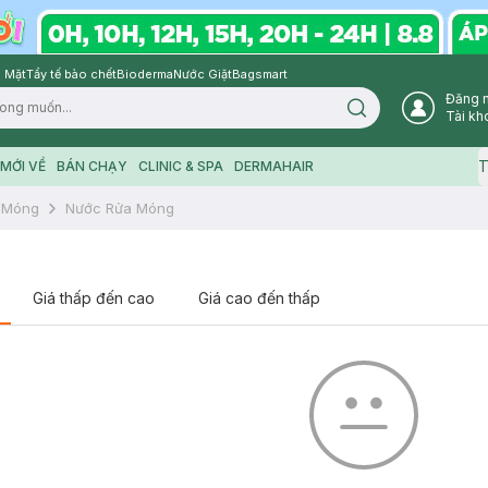
 Mặt
Tẩy tế bào chết
Bioderma
Nước Giặt
Bagsmart
Đăng 
Search icon
Tài kh
T
MỚI VỀ
BÁN CHẠY
CLINIC & SPA
DERMAHAIR
 Móng
Nước Rửa Móng
Giá thấp đến cao
Giá cao đến thấp