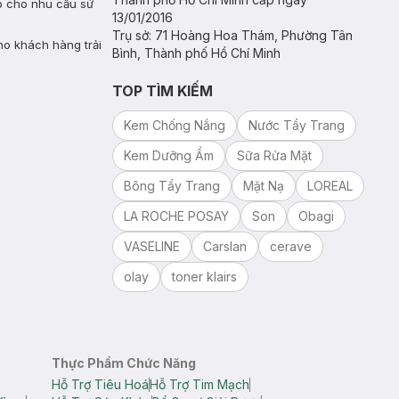
p cho nhu cầu sử
13/01/2016
Trụ sở: 71 Hoàng Hoa Thám, Phường Tân
o khách hàng trải
Bình, Thành phố Hồ Chí Minh
TOP TÌM KIẾM
Kem Chống Nắng
Nước Tẩy Trang
Kem Dưỡng Ẩm
Sữa Rửa Mặt
Bông Tẩy Trang
Mặt Nạ
LOREAL
LA ROCHE POSAY
Son
Obagi
VASELINE
Carslan
cerave
olay
toner klairs
Thực Phẩm Chức Năng
Hỗ Trợ Tiêu Hoá
Hỗ Trợ Tim Mạch