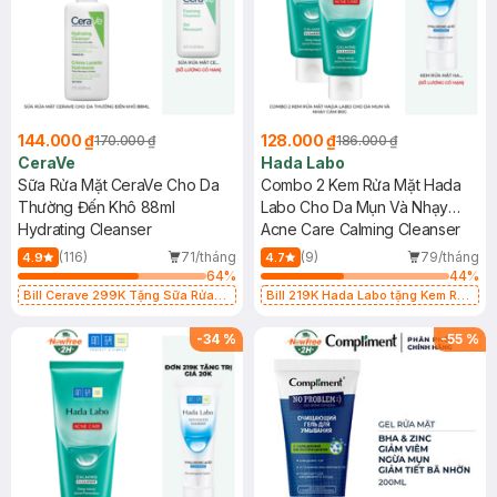
144.000 ₫
128.000 ₫
170.000 ₫
186.000 ₫
CeraVe
Hada Labo
Sữa Rửa Mặt CeraVe Cho Da
Combo 2 Kem Rửa Mặt Hada
Thường Đến Khô 88ml
Labo Cho Da Mụn Và Nhạy
Hydrating Cleanser
Cảm 80g
Acne Care Calming Cleanser
(116)
71/tháng
(9)
79/tháng
4.9
4.7
64
%
44
%
Bill Cerave 299K Tặng Sữa Rửa
Bill 219K Hada Labo tặng Kem Rửa
Mặt Cerave 30ml (SL có hạn)
Mặt 15g trị giá 20K (SL có hạn)
-
34
%
-
55
%