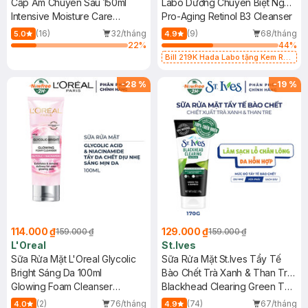
Cấp Ẩm Chuyên Sâu 150ml
Labo Dưỡng Chuyên Biệt Ngừa
Intensive Moisture Care
Lão Hóa 80g
Pro-Aging Retinol B3 Cleanser
Foaming Wash
(16)
32/tháng
(9)
68/tháng
5.0
4.9
22
%
44
%
Bill 219K Hada Labo tặng Kem Rửa
Mặt 15g trị giá 20K (SL có hạn)
-
28
%
-
19
%
114.000 ₫
129.000 ₫
159.000 ₫
159.000 ₫
L'Oreal
St.Ives
Sữa Rửa Mặt L'Oreal Glycolic
Sữa Rửa Mặt St.Ives Tẩy Tế
Bright Sáng Da 100ml
Bào Chết Trà Xanh & Than Tre
Glowing Foam Cleanser
170g
Blackhead Clearing Green Tea
[Glycolic+ Niacinamide]
& Bamboo Scrub
(2)
76/tháng
(74)
67/tháng
4.0
4.9