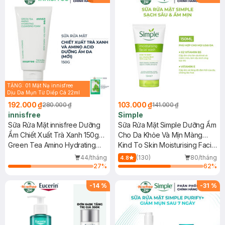
TẶNG: 01 Mặt Nạ innisfree
Dịu Da Mụn Từ Diếp Cá 22ml
(SL có hạn)
192.000 ₫
103.000 ₫
280.000 ₫
141.000 ₫
innisfree
Simple
Sữa Rửa Mặt innisfree Dưỡng
Sữa Rửa Mặt Simple Dưỡng Ẩm
Ẩm Chiết Xuất Trà Xanh 150g
Cho Da Khỏe Và Mịn Màng
(Mới)
Green Tea Amino Hydrating
150ml
Kind To Skin Moisturising Facial
Cleansing Foam
Wash
44/tháng
(130)
80/tháng
4.8
27
%
62
%
-
14
%
-
31
%