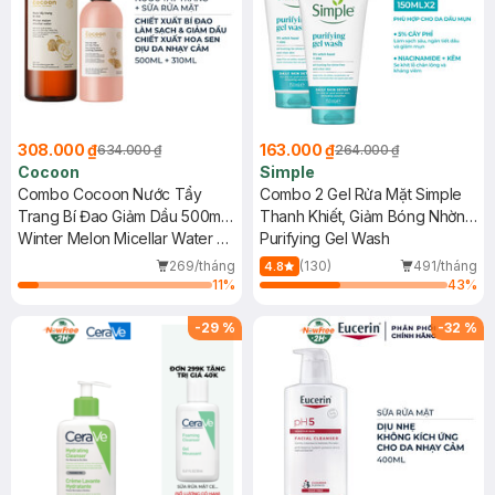
308.000 ₫
163.000 ₫
634.000 ₫
264.000 ₫
Cocoon
Simple
Combo Cocoon Nước Tẩy
Combo 2 Gel Rửa Mặt Simple
Trang Bí Đao Giảm Dầu 500ml
Thanh Khiết, Giảm Bóng Nhờn
+ Sữa Rửa Mặt Sen Hậu Giang
Winter Melon Micellar Water +
150ml
Purifying Gel Wash
Dịu Da Nhạy Cảm 310ml
Hau Giang Lotus Soothing
269/tháng
(130)
491/tháng
4.8
Cleanser
11
%
43
%
-
29
%
-
32
%