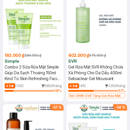
163.000 ₫
402.000 ₫
264.000 ₫
575.000 ₫
Simple
SVR
Combo 2 Sữa Rửa Mặt Simple
Gel Rửa Mặt SVR Không Chứa
Giúp Da Sạch Thoáng 150ml
Xà Phòng Cho Da Dầu 400ml
Kind To Skin Refreshing Facial
Sebiaclear Gel Moussant
Wash Gel
(130)
585/tháng
(45)
235/tháng
4.8
4.9
18
%
51
%
Bill 399K SVR Tặng Gel Rửa Mặt
SVR Cho Da Dầu 55ml trị giá 165K
(SL có hạn)
-
51
%
-
38
%