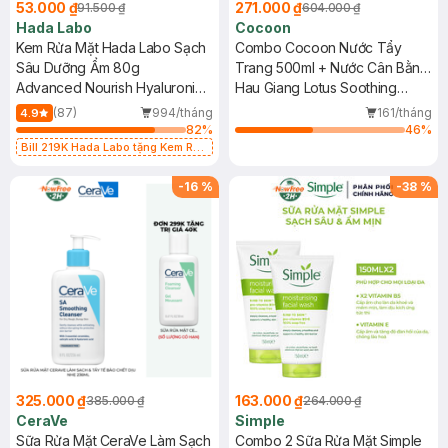
53.000 ₫
271.000 ₫
91.500 ₫
604.000 ₫
Hada Labo
Cocoon
Kem Rửa Mặt Hada Labo Sạch
Combo Cocoon Nước Tẩy
Sâu Dưỡng Ẩm 80g
Trang 500ml + Nước Cân Bằng
Advanced Nourish Hyaluronic
310ml Sen Hậu Giang Cho Da
Hau Giang Lotus Soothing
Acid Cleanser
Rất Nhạy Cảm
Micellar Water + Hau Giang
(87)
994/tháng
161/tháng
4.9
Lotus Soothing Toner
82
%
46
%
Bill 219K Hada Labo tặng Kem Rửa
Mặt 15g trị giá 20K (SL có hạn)
-
16
%
-
38
%
325.000 ₫
163.000 ₫
385.000 ₫
264.000 ₫
CeraVe
Simple
Sữa Rửa Mặt CeraVe Làm Sạch
Combo 2 Sữa Rửa Mặt Simple