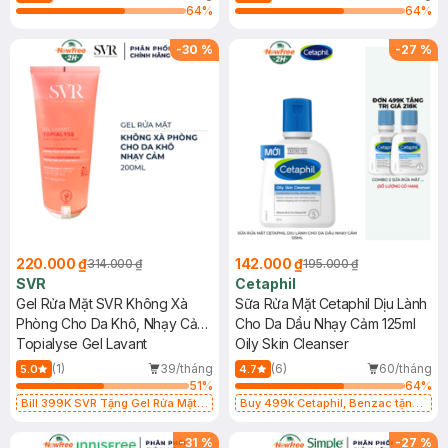
64
%
64
%
-
30
%
-
27
%
220.000 ₫
142.000 ₫
314.000 ₫
195.000 ₫
SVR
Cetaphil
Gel Rửa Mặt SVR Không Xà
Sữa Rửa Mặt Cetaphil Dịu Lành
Phòng Cho Da Khô, Nhạy Cảm
Cho Da Dầu Nhạy Cảm 125ml
200ml
Topialyse Gel Lavant
Oily Skin Cleanser
(1)
39/tháng
(6)
60/tháng
5.0
4.7
51
%
64
%
Bill 399K SVR Tặng Gel Rửa Mặt
Buy 499k Cetaphil, Benzac tặng
SVR Cho Da Dầu 55ml trị giá 165K
Combo 2 Sữa Rửa Mặt 59ml(SL có
(SL có hạn)
hạn)
-
31
%
-
27
%