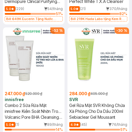
Dermopure Clinical Purifying
Perfect White T.X.A Cleanser
Cleanser
(229)
54/tháng
(21)
370/tháng
5.0
5.0
51
%
82
%
Bill 649K Eucerin Tặng Nước
Bill 219K Hada Labo tặng Kem Rửa
Dưỡng Sáng Da 30ml trị giá 350K
Mặt 15g trị giá 20K (SL có hạn)
(SL có hạn)
-
52
%
-
30
%
247.000 ₫
284.000 ₫
520.000 ₫
405.000 ₫
innisfree
SVR
Combo 2 Sữa Rửa Mặt
Gel Rửa Mặt SVR Không Chứa
innisfree Kiểm Soát Nhờn Tro
Xà Phòng Cho Da Dầu 200ml
Núi Lửa & BHA 150g (Mới)
Volcanic Pore BHA Cleansing
Sebiaclear Gel Moussant
Foam
(1)
89/tháng
(45)
76/tháng
5.0
4.9
14
%
51
%