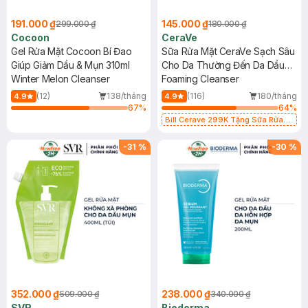
191.000 ₫
145.000 ₫
299.000 ₫
180.000 ₫
Cocoon
CeraVe
Gel Rửa Mặt Cocoon Bí Đao
Sữa Rửa Mặt CeraVe Sạch Sâu
Giúp Giảm Dầu & Mụn 310ml
Cho Da Thường Đến Da Dầu
Winter Melon Cleanser
88ml
Foaming Cleanser
(12)
138/tháng
(116)
180/tháng
4.9
4.9
67
%
64
%
Bill Cerave 299K Tặng Sữa Rửa
Mặt Cerave 30ml (SL có hạn)
-
31
%
-
30
%
352.000 ₫
238.000 ₫
509.000 ₫
340.000 ₫
SVR
Bioderma