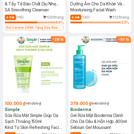
& Tẩy Tế Bào Chết Dịu Nhẹ
Dưỡng Ẩm Cho Da Khỏe Và
236ml
SA Smoothing Cleanser
Mịn Màng 150ml
Moisturising Facial Wash
(116)
109/tháng
(130)
212/tháng
4.9
4.8
64
%
23
%
Bill Cerave 299K Tặng Sữa Rửa
Mặt Cerave 30ml (SL có hạn)
-
29
%
-
30
%
100.000 ₫
379.000 ₫
141.000 ₫
540.000 ₫
Simple
Bioderma
Sữa Rửa Mặt Simple Giúp Da
Gel Rửa Mặt Bioderma Dành
Sạch Thoáng 150ml
Cho Da Dầu & Hỗn Hợp 400ml
Kind To Skin Refreshing Facial
Sébium Gel Moussant
Wash Gel