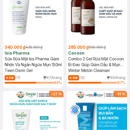
340.000 ₫
285.000 ₫
435.000 ₫
590.000 ₫
Isis Pharma
Cocoon
Sữa Rửa Mặt Isis Pharma Giảm
Combo 2 Gel Rửa Mặt Cocoon
Nhờn Và Ngăn Ngừa Mụn 150ml
Bí Đao Giúp Giảm Dầu & Mụn
Teen Derm Gel
310ml
Winter Melon Cleanser
(11)
87/tháng
(12)
99/tháng
4.8
4.9
64
%
67
%
-
27
%
-
31
%