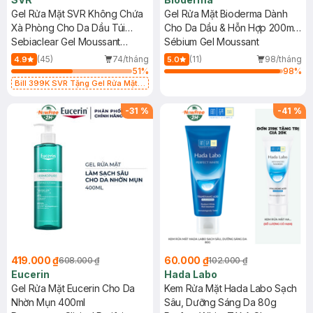
Gel Rửa Mặt SVR Không Chứa
Gel Rửa Mặt Bioderma Dành
Xà Phòng Cho Da Dầu Túi
Cho Da Dầu & Hỗn Hợp 200ml
400ml
Sebiaclear Gel Moussant
(Tuýp)
Sébium Gel Moussant
(Refill)
(45)
74/tháng
(11)
98/tháng
4.9
5.0
51
%
98
%
Bill 399K SVR Tặng Gel Rửa Mặt
SVR Cho Da Dầu 55ml trị giá 165K
(SL có hạn)
-
31
%
-
41
%
419.000 ₫
60.000 ₫
608.000 ₫
102.000 ₫
Eucerin
Hada Labo
Gel Rửa Mặt Eucerin Cho Da
Kem Rửa Mặt Hada Labo Sạch
Nhờn Mụn 400ml
Sâu, Dưỡng Sáng Da 80g