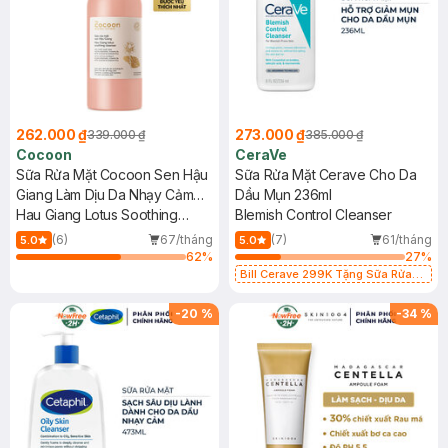
262.000 ₫
273.000 ₫
339.000 ₫
385.000 ₫
Cocoon
CeraVe
Sữa Rửa Mặt Cocoon Sen Hậu
Sữa Rửa Mặt Cerave Cho Da
Giang Làm Dịu Da Nhạy Cảm
Dầu Mụn 236ml
310ml
Hau Giang Lotus Soothing
Blemish Control Cleanser
Cleanser
(6)
67/tháng
(7)
61/tháng
5.0
5.0
62
%
27
%
Bill Cerave 299K Tặng Sữa Rửa
Mặt Cerave 30ml (SL có hạn)
-
20
%
-
34
%