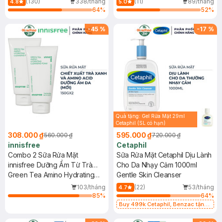
(130)
338/tháng
(11)
89/tháng
4.8
5.0
64
%
52
%
-
45
%
-
17
%
Quà tặng: Gel Rửa Mặt 29ml
Cetaphil (SL có hạn)
308.000 ₫
595.000 ₫
560.000 ₫
720.000 ₫
innisfree
Cetaphil
Combo 2 Sữa Rửa Mặt
Sữa Rửa Mặt Cetaphil Dịu Lành
innisfree Dưỡng Ẩm Từ Trà
Cho Da Nhạy Cảm 1000ml
Xanh 150g (Mới)
Green Tea Amino Hydrating
Gentle Skin Cleanser
Cleansing Foam
103/tháng
(22)
53/tháng
4.7
85
%
64
%
Buy 499k Cetaphil, Benzac tặng
Combo 2 Sữa Rửa Mặt 59ml(SL có
hạn)