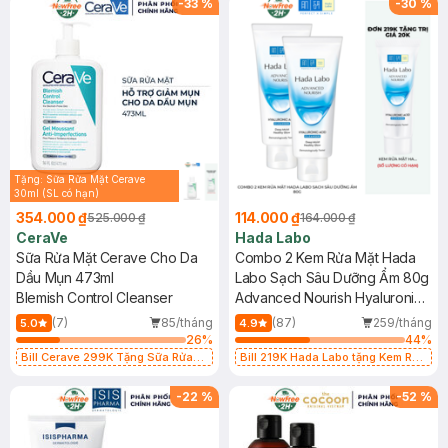
-
33
%
-
30
%
Tặng: Sữa Rửa Mặt Cerave
30ml (SL có hạn)
354.000 ₫
114.000 ₫
525.000 ₫
164.000 ₫
CeraVe
Hada Labo
Sữa Rửa Mặt Cerave Cho Da
Combo 2 Kem Rửa Mặt Hada
Dầu Mụn 473ml
Labo Sạch Sâu Dưỡng Ẩm 80g
Blemish Control Cleanser
Advanced Nourish Hyaluronic
Acid Cleanser
(7)
85/tháng
(87)
259/tháng
5.0
4.9
26
%
44
%
Bill Cerave 299K Tặng Sữa Rửa
Bill 219K Hada Labo tặng Kem Rửa
Mặt Cerave 30ml (SL có hạn)
Mặt 15g trị giá 20K (SL có hạn)
-
22
%
-
52
%