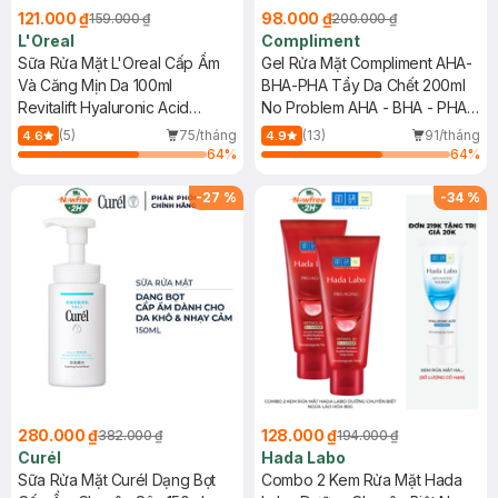
121.000 ₫
98.000 ₫
159.000 ₫
200.000 ₫
L'Oreal
Compliment
Sữa Rửa Mặt L'Oreal Cấp Ẩm
Gel Rửa Mặt Compliment AHA-
Và Căng Mịn Da 100ml
BHA-PHA Tẩy Da Chết 200ml
Revitalift Hyaluronic Acid
No Problem AHA - BHA - PHA
Hydrating Gel-Cleanser
& Tea Tree Cleansing Gel
(5)
75/tháng
(13)
91/tháng
4.6
4.9
64
%
64
%
-
27
%
-
34
%
280.000 ₫
128.000 ₫
382.000 ₫
194.000 ₫
Curél
Hada Labo
Sữa Rửa Mặt Curél Dạng Bọt
Combo 2 Kem Rửa Mặt Hada