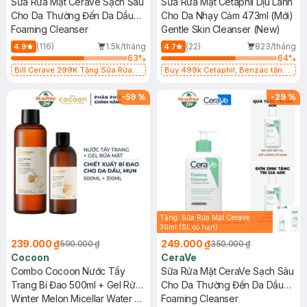
Sữa Rửa Mặt CeraVe Sạch Sâu
Sữa Rửa Mặt Cetaphil Dịu Lành
Cho Da Thường Đến Da Dầu
Cho Da Nhạy Cảm 473ml (Mới)
473ml
Foaming Cleanser
Gentle Skin Cleanser (New)
(116)
1.5k/tháng
(22)
823/tháng
4.9
4.7
63
%
64
%
Bill Cerave 299K Tặng Sữa Rửa
Buy 499k Cetaphil, Benzac tặng
Mặt Cerave 30ml (SL có hạn)
Combo 2 Sữa Rửa Mặt 59ml(SL có
hạn)
-
59
%
-
29
%
Tặng: Sữa Rửa Mặt Cerave
30ml (SL có hạn)
239.000 ₫
249.000 ₫
590.000 ₫
350.000 ₫
Cocoon
CeraVe
Combo Cocoon Nước Tẩy
Sữa Rửa Mặt CeraVe Sạch Sâu
Trang Bí Đao 500ml + Gel Rửa
Cho Da Thường Đến Da Dầu
Mặt Bí Đao 310ml
Winter Melon Micellar Water &
236ml
Foaming Cleanser