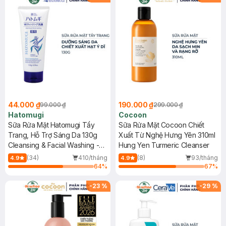
44.000 ₫
190.000 ₫
99.000 ₫
299.000 ₫
Hatomugi
Cocoon
Sữa Rửa Mặt Hatomugi Tẩy
Sữa Rửa Mặt Cocoon Chiết
Trang, Hỗ Trợ Sáng Da 130g
Xuất Từ Nghệ Hưng Yên 310ml
Cleansing & Facial Washing -
Hung Yen Turmeric Cleanser
The W Cleansing Foam
(34)
410/tháng
(8)
93/tháng
4.9
4.9
64
%
67
%
-
23
%
-
29
%