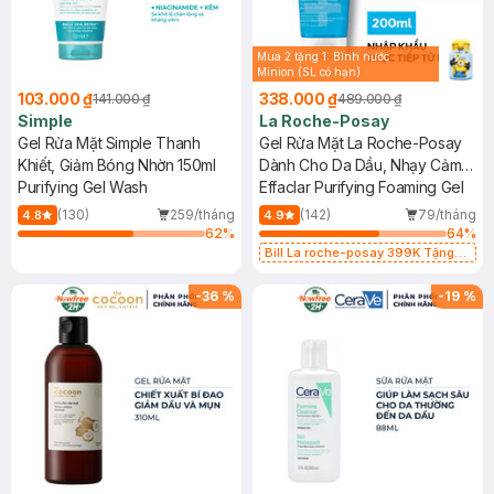
Mua 2 tặng 1: Bình nước
Minion (SL có hạn)
103.000 ₫
338.000 ₫
141.000 ₫
489.000 ₫
Simple
La Roche-Posay
Gel Rửa Mặt Simple Thanh
Gel Rửa Mặt La Roche-Posay
Khiết, Giảm Bóng Nhờn 150ml
Dành Cho Da Dầu, Nhạy Cảm
Purifying Gel Wash
200ml
Effaclar Purifying Foaming Gel
(130)
259/tháng
(142)
79/tháng
4.8
4.9
62
%
64
%
Bill La roche-posay 399K Tặng
Gel rửa mặt da dầu nhạy cảm 50ml
(SL có hạn)
-
36
%
-
19
%