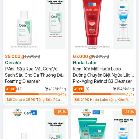
25.000 ₫
67.000 ₫
40.000 ₫
102.000 ₫
CeraVe
Hada Labo
[Mini] Sữa Rửa Mặt CeraVe
Kem Rửa Mặt Hada Labo
Sạch Sâu Cho Da Thường Đến
Dưỡng Chuyên Biệt Ngừa Lão
Da Dầu 30ml
Foaming Cleanser
Hóa 80g
Pro-Aging Retinol B3 Cleanser
(13)
412/tháng
(9)
154/tháng
4.8
4.9
64
%
73
%
Bill Cerave 299K Tặng Sữa Rửa
Bill 219K Hada Labo tặng Kem Rửa
Mặt Cerave 30ml (SL có hạn)
Mặt 15g trị giá 20K (SL có hạn)
-
15
%
-
31
%