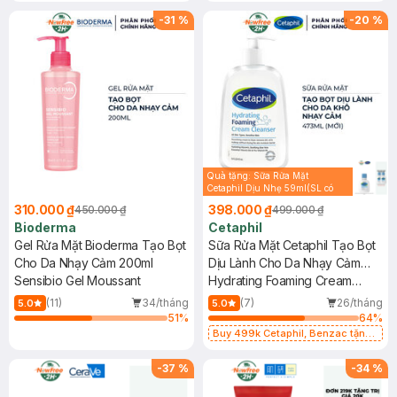
(SL có hạn)
-
31
%
-
20
%
Quà tặng: Sữa Rửa Mặt
Cetaphil Dịu Nhẹ 59ml(SL có
hạn)
310.000 ₫
398.000 ₫
450.000 ₫
499.000 ₫
Bioderma
Cetaphil
Gel Rửa Mặt Bioderma Tạo Bọt
Sữa Rửa Mặt Cetaphil Tạo Bọt
Cho Da Nhạy Cảm 200ml
Dịu Lành Cho Da Nhạy Cảm
Sensibio Gel Moussant
473ml
Hydrating Foaming Cream
Cleanser
(11)
34/tháng
(7)
26/tháng
5.0
5.0
51
%
64
%
Buy 499k Cetaphil, Benzac tặng
Combo 2 Sữa Rửa Mặt 59ml(SL có
hạn)
-
37
%
-
34
%