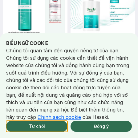
355.000 ₫
176.000 ₫
Notice about cookies usage
412.000 ₫
253.300 ₫
BIỂU NGỮ COOKIE
Eucerin
Simple
Chúng tôi quan tâm đến quyền riêng tư của bạn.
Gel Rửa Mặt Eucerin Cho Da
Sữa Rửa Mặt Simple Purify+
Chúng tôi sử dụng các cookie cần thiết để vận hành
Nhờn Mụn 200ml
Giảm Mụn, Kiểm Soát Dầu
website của chúng tôi và đồng hành cùng bạn trong
Dermopure Clinical Purifying
240ml
Purify+ Gel Cleanser
suốt quá trình điều hướng. Với sự đồng ý của bạn,
Cleanser
(229)
23/tháng
45/tháng
5.0
chúng tôi và các đối tác của chúng tôi cũng sử dụng
64
%
64
%
Bill 649K Eucerin Tặng Nước
cookie để theo dõi các hoạt động trực tuyến của
Dưỡng Sáng Da 30ml trị giá 350K
bạn, đề xuất nội dung và quảng cáo phù hợp với sở
(SL có hạn)
-
35
%
-
20
%
Chat i
thích và ưu tiên của bạn cũng như các chức năng
liên quan đến mạng xã hội. Để biết thêm thông tin,
hãy truy cập
Chính sách cookie
của Hasaki.
Giao Nhanh Miễn Phí 2H.
tại 339 Chi Nhánh (Trễ tặng 100K)
Từ chối
Đồng ý