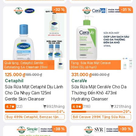
Gel rửa mặt da dầu nhạy cảm 50ml
Gel rửa mặt da dầu nhạy cảm 50ml
(SL có hạn)
(SL có hạn)
-
32
%
-
31
%
Quà tặng: Cetaphil Gentle
Tặng: Sữa Rửa Mặt Cerave
Exfoliating SA Cleanser 29ml
30ml (SL có hạn)
125.000 ₫
331.000 ₫
185.000 ₫
480.000 ₫
Cetaphil
CeraVe
Sữa Rửa Mặt Cetaphil Dịu Lành
Sữa Rửa Mặt CeraVe Cho Da
Cho Da Nhạy Cảm 125ml
Thường Đến Khô 473ml
Gentle Skin Cleanser
Hydrating Cleanser
(22)
892/tháng
(116)
321/tháng
4.7
4.9
64
%
29
%
Buy 499k Cetaphil, Benzac tặng
Bill Cerave 299K Tặng Sữa Rửa
Combo 2 Sữa Rửa Mặt 59ml(SL có
Mặt Cerave 30ml (SL có hạn)
hạn)
-
38
%
-
30
%