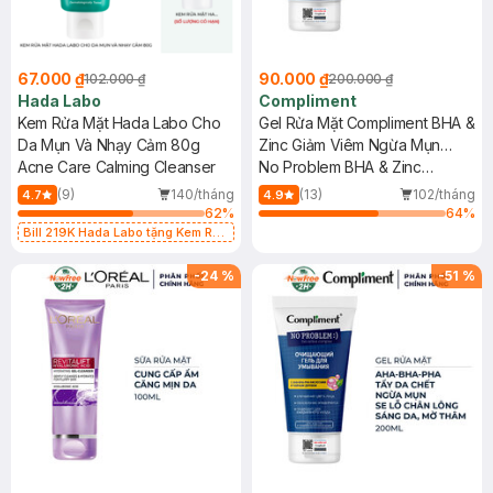
67.000 ₫
90.000 ₫
102.000 ₫
200.000 ₫
Hada Labo
Compliment
Kem Rửa Mặt Hada Labo Cho
Gel Rửa Mặt Compliment BHA &
Da Mụn Và Nhạy Cảm 80g
Zinc Giảm Viêm Ngừa Mụn
Acne Care Calming Cleanser
200ml
No Problem BHA & Zinc
Cleansing Gel
(9)
140/tháng
(13)
102/tháng
4.7
4.9
62
%
64
%
Bill 219K Hada Labo tặng Kem Rửa
Mặt 15g trị giá 20K (SL có hạn)
-
24
%
-
51
%