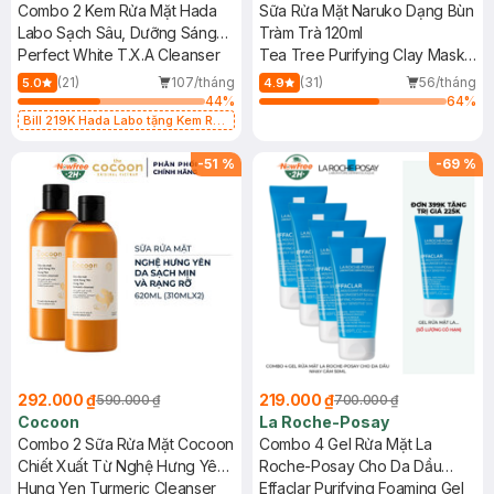
Combo 2 Kem Rửa Mặt Hada
Sữa Rửa Mặt Naruko Dạng Bùn
Labo Sạch Sâu, Dưỡng Sáng
Tràm Trà 120ml
Da 80g
Perfect White T.X.A Cleanser
Tea Tree Purifying Clay Mask
& Cleanser In 1
(21)
107/tháng
(31)
56/tháng
5.0
4.9
44
%
64
%
Bill 219K Hada Labo tặng Kem Rửa
Mặt 15g trị giá 20K (SL có hạn)
-
51
%
-
69
%
292.000 ₫
219.000 ₫
590.000 ₫
700.000 ₫
Cocoon
La Roche-Posay
Combo 2 Sữa Rửa Mặt Cocoon
Combo 4 Gel Rửa Mặt La
Chiết Xuất Từ Nghệ Hưng Yên
Roche-Posay Cho Da Dầu
310ml
Hung Yen Turmeric Cleanser
Nhạy Cảm 50ml
Effaclar Purifying Foaming Gel