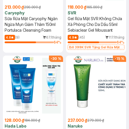
213.000 ₫
118.000 ₫
290.000 ₫
165.000 ₫
Caryophy
SVR
Sữa Rửa Mặt Caryophy Ngăn
Gel Rửa Mặt SVR Không Chứa
Ngừa Mụn Giảm Thâm 150ml
Xà Phòng Cho Da Dầu 55ml
Portulaca Cleansing Foam
Sebiaclear Gel Moussant
(9)
67/tháng
(45)
117/tháng
4.8
4.9
64
%
64
%
Bill 399K SVR Tặng Gel Rửa Mặt
SVR Cho Da Dầu 55ml trị giá 165K
(SL có hạn)
-
30
%
-
15
%
128.000 ₫
237.000 ₫
184.000 ₫
279.000 ₫
Hada Labo
Naruko