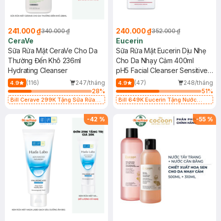
241.000 ₫
240.000 ₫
340.000 ₫
352.000 ₫
CeraVe
Eucerin
Sữa Rửa Mặt CeraVe Cho Da
Sữa Rửa Mặt Eucerin Dịu Nhẹ
Thường Đến Khô 236ml
Cho Da Nhạy Cảm 400ml
Hydrating Cleanser
pH5 Facial Cleanser Sensitive
Skin
(116)
247/tháng
(47)
248/tháng
4.9
4.9
28
%
51
%
Bill Cerave 299K Tặng Sữa Rửa
Bill 649K Eucerin Tặng Nước
Mặt Cerave 30ml (SL có hạn)
Dưỡng Sáng Da 30ml trị giá 350K
(SL có hạn)
-
42
%
-
55
%