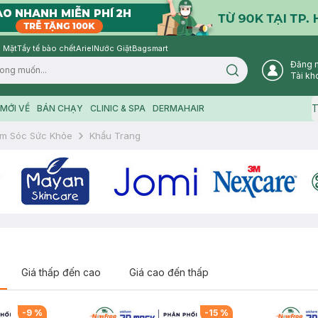
 Mặt
Tẩy tế bào chết
Ariel
Nước Giặt
Bagsmart
Đăng 
Search icon
Tài kh
T
MỚI VỀ
BÁN CHẠY
CLINIC & SPA
DERMAHAIR
m Sóc Sức Khỏe
Khẩu Trang
Giá thấp đến cao
Giá cao đến thấp
-
9
%
-
15
%