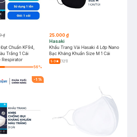
25.000 ₫
0 ₫
Hasaki
 Đạt Chuẩn KF94,
Khẩu Trang Vải Hasaki 4 Lớp Nano
àu Trắng 1 Cái
Bạc Kháng Khuẩn Size M 1 Cái
e Respirator
(121)
5.0
56
%
-
1
%