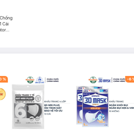
 Chống
1 Cái
ator
0
%
-
6