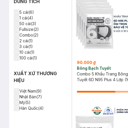
DUNG TÍCH
5 cái(6)
1 cái(4)
50 cái(3)
Fullsize(2)
Combo(2)
2 cái(1)
3 cái(1)
10 cái(1)
100 cái(1)
90.000 ₫
Bông Bạch Tuyết
XUẤT XỨ THƯƠNG
Combo 5 Khẩu Trang Bông
Tuyết 6D N95 Plus 4 Lớp (
HIỆU
Cái/Gói)
Việt Nam(9)
Nhật Bản(7)
Mỹ(5)
Hàn Quốc(4)