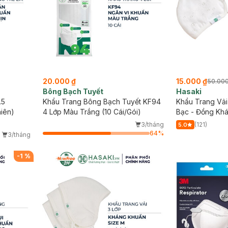
20.000 ₫
15.000 ₫
50.000
Bông Bạch Tuyết
Hasaki
.5
Khẩu Trang Bông Bạch Tuyết KF94
Khẩu Trang Vải
iên)
4 Lớp Màu Trắng (10 Cái/Gói)
Bạc - Đồng Khá
Cái
3/tháng
(121)
5.0
64
%
3/tháng
-
1
%