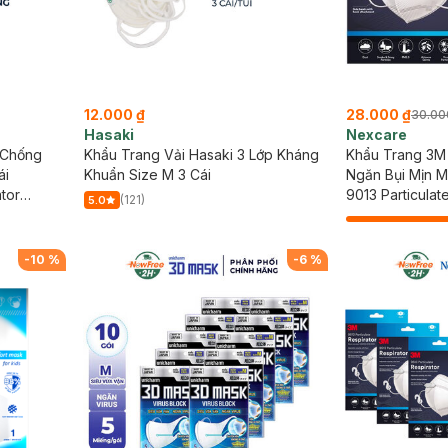
12.000 ₫
28.000 ₫
30.00
Hasaki
Nexcare
 Chống
Khẩu Trang Vải Hasaki 3 Lớp Kháng
Khẩu Trang 3M
ái
Khuẩn Size M 3 Cái
Ngăn Bụi Mịn M
ator
9013 Particulat
(121)
5.0
-
10
%
-
6
%