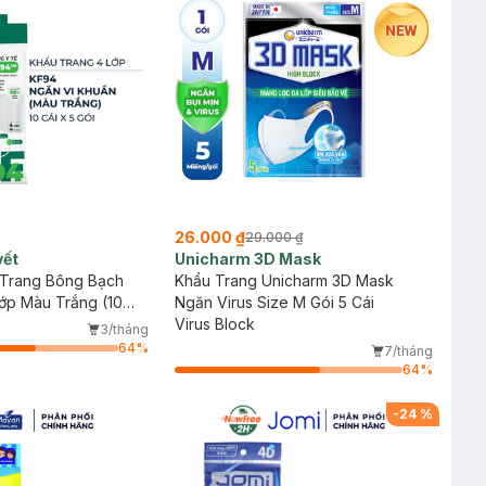
26.000 ₫
29.000 ₫
yết
Unicharm 3D Mask
Trang Bông Bạch
Khẩu Trang Unicharm 3D Mask
ớp Màu Trắng (10
Ngăn Virus Size M Gói 5 Cái
Virus Block
3/tháng
64
%
7/tháng
64
%
-
24
%