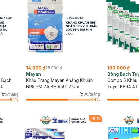
14.000 ₫
100.000 ₫
25.000 ₫
Mayan
Bông Bạch Tu
 Bạch
Khẩu Trang Mayan Kháng Khuẩn
Combo 5 Khẩu 
10
N95 PM 2.5 BH 9501 2 Cái
Tuyết KF94 4 L
Cái/Gói)
5/tháng
30/tháng
64
%
64
%
-
6
%