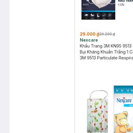
29.000 ₫
29.200 ₫
Nexcare
Khẩu Trang 3M KN95 9513
Bụi Kháng Khuẩn Trắng 1 C
3M 9513 Particulate Respir
KN95 1 Pieces (WHITE)