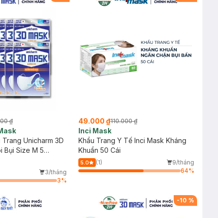
49.000 ₫
000 ₫
110.000 ₫
Mask
Inci Mask
 Trang Unicharm 3D
Khẩu Trang Y Tế Inci Mask Kháng
 Bụi Size M 5
Khuẩn 50 Cái
(1)
9/tháng
5.0
64
%
3/tháng
3
%
-
10
%