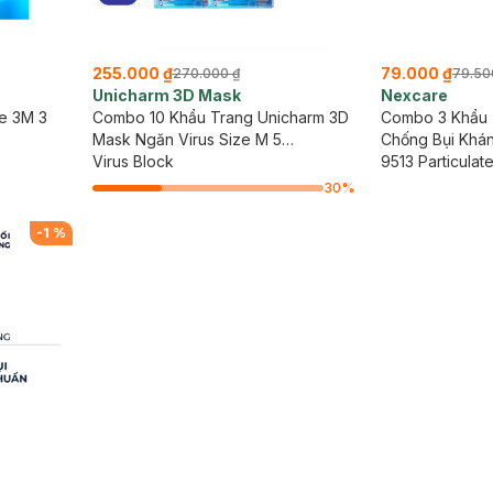
255.000 ₫
79.000 ₫
270.000 ₫
79.50
Unicharm 3D Mask
Nexcare
e 3M 3
Combo 10 Khẩu Trang Unicharm 3D
Combo 3 Khẩu 
Mask Ngăn Virus Size M 5
Chống Bụi Khá
Miếng/Gói
Virus Block
9513 Particulat
30
%
-
1
%