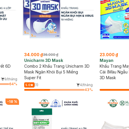
34.000 ₫
23.000 ₫
36.000 ₫
Unicharm 3D Mask
Mayan
ết 6D
Combo 2 Khẩu Trang Unicharm 3D
Khẩu Trang Ma
)
Mask Ngăn Khói Bụi 5 Miếng
Cái (Màu Ngẫu 
Super Fit
3D Mask
9/tháng
64
%
(1)
4/tháng
5.0
43
%
-
18
%