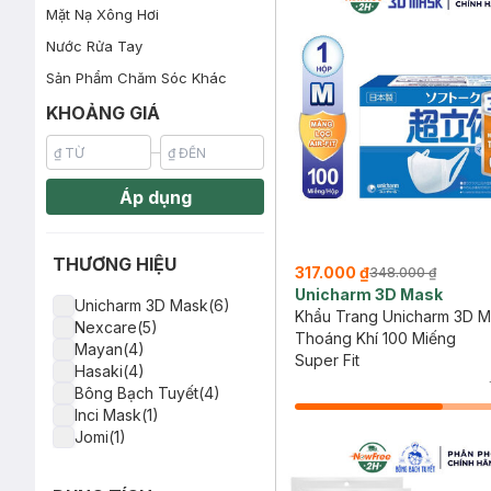
Mặt Nạ Xông Hơi
Nước Rửa Tay
Sản Phẩm Chăm Sóc Khác
KHOẢNG GIÁ
Áp dụng
THƯƠNG HIỆU
317.000 ₫
348.000 ₫
Unicharm 3D Mask
Unicharm 3D Mask(6)
Khẩu Trang Unicharm 3D M
Nexcare(5)
Thoáng Khí 100 Miếng
Mayan(4)
Super Fit
Hasaki(4)
Bông Bạch Tuyết(4)
Inci Mask(1)
Jomi(1)