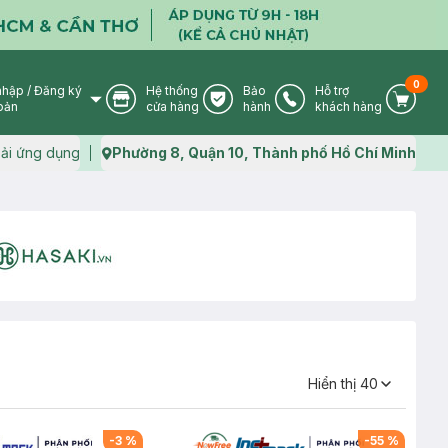
0
nhập
/
Đăng ký
Hệ thống
Bảo
Hỗ trợ
User Icon
Store Icon
Warranty Icon
Phone Icon
Cart I
oản
cửa hàng
hành
khách hàng
ải ứng dụng
Phường 8, Quận 10, Thành phố Hồ Chí Minh
Map icon
Hiển thị
40
-
3
%
-
55
%