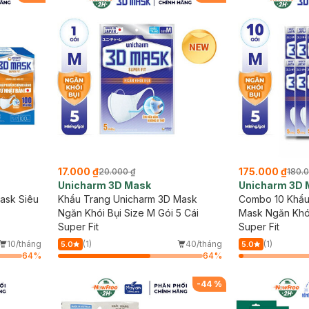
17.000 ₫
175.000 ₫
20.000 ₫
180.
Unicharm 3D Mask
Unicharm 3D 
ask Siêu
Khẩu Trang Unicharm 3D Mask
Combo 10 Khẩu
Ngăn Khói Bụi Size M Gói 5 Cái
Mask Ngăn Khói
Super Fit
Miếng/Gói
Super Fit
10/tháng
(1)
40/tháng
(1)
5.0
5.0
64
%
64
%
-
44
%