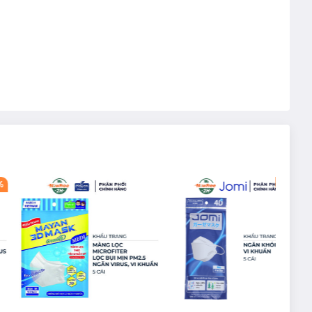
%
-
24
%