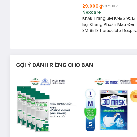
29.000 ₫
29.200 ₫
Nexcare
Khẩu Trang 3M KN95 9513
Bụi Kháng Khuẩn Màu Đen 
3M 9513 Particulate Respir
KN95 1 Pieces (BLACK)
GỢI Ý DÀNH RIÊNG CHO BẠN
-
44
%
-
1