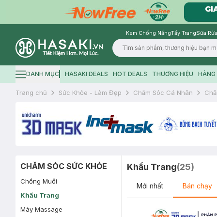
Kem Chống Nắng
Tẩy Trang
Sữa Rửa
Logo
DANH MỤC
HASAKI DEALS
HOT DEALS
THƯƠNG HIỆU
HÀNG 
Hamburger icon
Trang chủ
Sức Khỏe - Làm Đẹp
Chăm Sóc Cá Nhân
Chă
CHĂM SÓC SỨC KHỎE
Khẩu Trang
(
25
)
Chống Muỗi
Mới nhất
Bán chạy
Khẩu Trang
Máy Massage