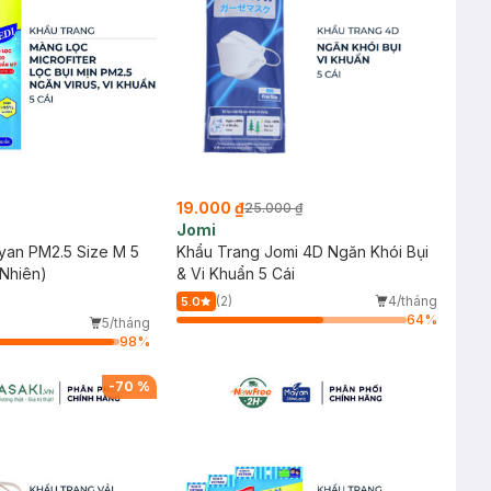
19.000 ₫
25.000 ₫
Jomi
yan PM2.5 Size M 5
Khẩu Trang Jomi 4D Ngăn Khói Bụi
Nhiên)
& Vi Khuẩn 5 Cái
(2)
4/tháng
5.0
64
%
5/tháng
98
%
-
70
%