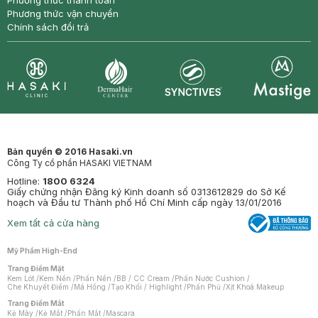
Phương thức thanh toán
Phương thức vận chuyển
Chính sách đổi trả
Synctives
Clinic
Dermahair
Mastige
Bản quyền © 2016 Hasaki.vn
Công Ty cổ phần HASAKI VIETNAM
Hotline:
1800 6324
Giấy chứng nhận Đăng ký Kinh doanh số 0313612829 do Sở Kế
hoạch và Đầu tư Thành phố Hồ Chí Minh cấp ngày 13/01/2016
Xem tất cả cửa hàng
Mỹ Phẩm High-End
Trang Điểm Mặt
Kem Lót
/
Kem Nền
/
Phấn Nền
/
BB / CC Cream
/
Phấn Nước Cushion
/
Che Khuyết Điểm
/
Má Hồng
/
Tạo Khối / Highlight
/
Phấn Phủ
/
Xịt Khoá Makeup
Trang Điểm Mắt
Kẻ Mày
/
Kẻ Mắt
/
Phấn Mắt
/
Mascara