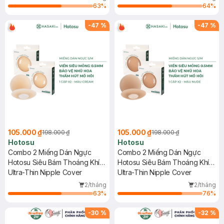
63
%
64
%
-
47
%
-
47
%
105.000 ₫
105.000 ₫
198.000 ₫
198.000 ₫
Hotosu
Hotosu
Combo 2 Miếng Dán Ngực
Combo 2 Miếng Dán Ngực
Hotosu Siêu Bám Thoáng Khí
Hotosu Siêu Bám Thoáng Khí
Silicone Chuẩn Thực Phẩm
Ultra-Thin Nipple Cover
Silicone Chuẩn Thực Phẩm
Ultra-Thin Nipple Cover
Size S/M Màu Kem
Size S/M Màu Nude
2/tháng
2/tháng
63
%
76
%
-
30
%
-
32
%