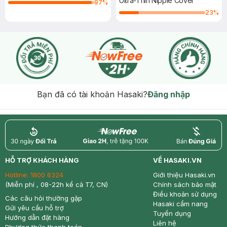
Thoáng Khí Silicone Chuẩn
Ultra-Thin Nipple Cover
97
%
Thực Phẩm Size L/XL Màu
23
%
Nude
Bạn đã có tài khoản Hasaki?
Đăng nhập
return
nowfree
price
HỖ TRỢ KHÁCH HÀNG
VỀ HASAKI.VN
Hotline:
1800 6324
Giới thiệu Hasaki.vn
(Miễn phí , 08-22h kể cả T7, CN)
Chính sách bảo mật
Điều khoản sử dụng
Các câu hỏi thường gặp
Hasaki cẩm nang
Gửi yêu cầu hỗ trợ
Tuyển dụng
Hướng dẫn đặt hàng
Liên hệ