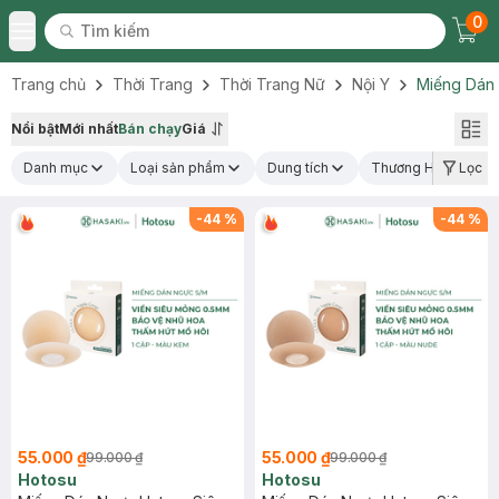
0
Tìm kiếm
Chec
Tìm kiếm
Toggle Menu
Trang chủ
Thời Trang
Thời Trang Nữ
Nội Y
Miếng Dán
Nổi bật
Mới nhất
Bán chạy
Giá
Danh mục
Loại sản phẩm
Dung tích
Thương Hiệu
Lọc
-
44
%
-
44
%
55.000 ₫
55.000 ₫
99.000 ₫
99.000 ₫
Hotosu
Hotosu