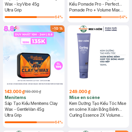
Wax - IcyVibe 45g
Kiểu Pomade Pro - Perfect
Ultra Grip
Night 50g + Xịt Tạo Phồng Bảo
Pomade Pro + Volume Max
Vệ Nhiệt Cho Tóc 100ml
Hair Spray
64
%
64
%
-
10
%
143.000 ₫
249.000 ₫
159.000 ₫
Menitems
Mise en scène
Sáp Tạo Kiểu Menitems Clay
Kem Dưỡng Tạo Kiểu Tóc Mise
Wax - GentleVan 45g
en scène Xoăn Bồng Bềnh
Ultra Grip
150ml
Curling Essence 2X Volume
Curl
64
%