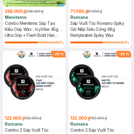
256.000 ₫
71.000 ₫
298.000 ₫
81.000 ₫
Menitems
Romano
Combo Menitems Sáp Tạo
Sáp Vuốt Tóc Romano Spiky
Kiểu Clay Wax - IcyVibe 45g +
Giữ Nếp Siêu Cứng 68g
Xịt Tạo Phồng Tạo Kiểu Đa
Ultra Grip + Flash Bold Hair
Restyleable Spiky Wax
Năng 100ml
Spray
64
%
64
%
-
25
%
-
25
%
122.000 ₫
122.000 ₫
162.000 ₫
162.000 ₫
Romano
Romano
Combo 2 Sáp Vuốt Tóc
Combo 2 Sáp Vuốt Tóc