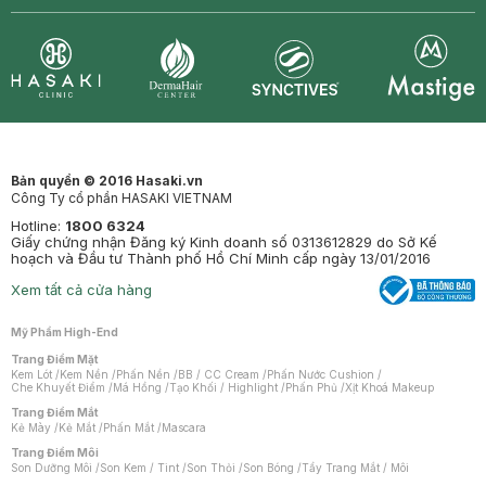
Synctives
Clinic
Dermahair
Mastige
Bản quyền © 2016 Hasaki.vn
Công Ty cổ phần HASAKI VIETNAM
Hotline:
1800 6324
Giấy chứng nhận Đăng ký Kinh doanh số 0313612829 do Sở Kế
hoạch và Đầu tư Thành phố Hồ Chí Minh cấp ngày 13/01/2016
Xem tất cả cửa hàng
Mỹ Phẩm High-End
Trang Điểm Mặt
Kem Lót
/
Kem Nền
/
Phấn Nền
/
BB / CC Cream
/
Phấn Nước Cushion
/
Che Khuyết Điểm
/
Má Hồng
/
Tạo Khối / Highlight
/
Phấn Phủ
/
Xịt Khoá Makeup
Trang Điểm Mắt
Kẻ Mày
/
Kẻ Mắt
/
Phấn Mắt
/
Mascara
Trang Điểm Môi
Son Dưỡng Môi
/
Son Kem / Tint
/
Son Thỏi
/
Son Bóng
/
Tẩy Trang Mắt / Môi