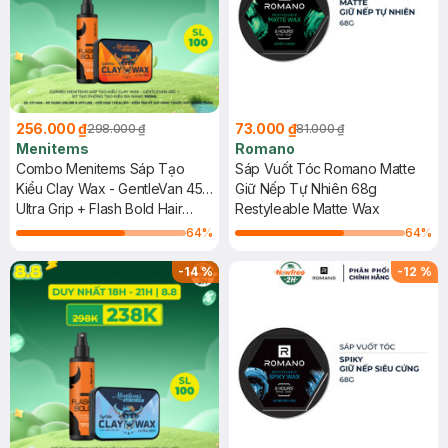
256.000 ₫
73.000 ₫
298.000 ₫
81.000 ₫
Menitems
Romano
Combo Menitems Sáp Tạo
Sáp Vuốt Tóc Romano Matte
Kiểu Clay Wax - GentleVan 45g
Giữ Nếp Tự Nhiên 68g
+ Xịt Tạo Phồng Tạo Kiểu Đa
Ultra Grip + Flash Bold Hair
Restyleable Matte Wax
Năng 100ml
Spray
64
%
64
%
-
14
%
-
12
%