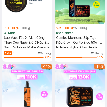
71.000 ₫
239.000 ₫
90.000 ₫
258.000 ₫
X-Men
Menitems
Sáp Vuốt Tóc X-Men Công
Combo Menitems Sáp Tạo
Thức Gốc Nước & Giữ Nếp 8H
Kiểu Clay - Gentle Blue 50g +
70g
Salon Solutions Matte Pomade
Xịt Tạo Phồng Bảo Vệ Nhiệt
Nutritent Styling Clay Gentle
Cho Tóc 100ml
Blue - Volume Max Hair Spray
(1)
9/tháng
1/tháng
5.0
98
%
64
%
-
14
%
-
11
%