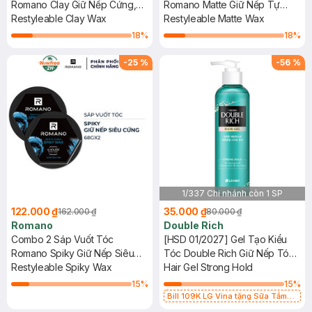
Romano Clay Giữ Nếp Cứng,
Romano Matte Giữ Nếp Tự
Bóng Mượt 68g
Restyleable Clay Wax
Nhiên 68g
Restyleable Matte Wax
18
%
18
%
-
25
%
-
56
%
1/337 Chi nhánh còn 1 SP
122.000 ₫
35.000 ₫
162.000 ₫
80.000 ₫
Romano
Double Rich
Combo 2 Sáp Vuốt Tóc
[HSD 01/2027] Gel Tạo Kiểu
Romano Spiky Giữ Nếp Siêu
Tóc Double Rich Giữ Nếp Tóc
Cứng 68g
Restyleable Spiky Wax
Uốn 250ml
Hair Gel Strong Hold
15
%
15
%
Bill 109K LG Vina tặng Sữa Tắm
Hương Hoa Nhài 200g trị giá 29K