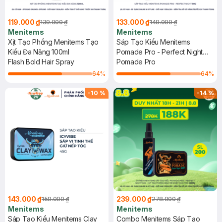
119.000 ₫
133.000 ₫
139.000 ₫
149.000 ₫
Menitems
Menitems
Xịt Tạo Phồng Menitems Tạo
Sáp Tạo Kiểu Menitems
Kiểu Đa Năng 100ml
Pomade Pro - Perfect Night
Flash Bold Hair Spray
50g
Pomade Pro
64
%
64
%
-
10
%
-
14
%
143.000 ₫
239.000 ₫
159.000 ₫
278.000 ₫
Menitems
Menitems
Sáp Tạo Kiểu Menitems Clay
Combo Menitems Sáp Tạo