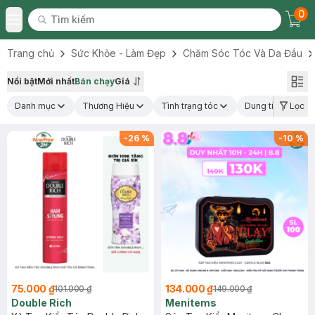
0
Tìm kiếm
Chec
Tìm kiếm
Toggle Menu
Trang chủ
Sức Khỏe - Làm Đẹp
Chăm Sóc Tóc Và Da Đầu
Nổi bật
Mới nhất
Bán chạy
Giá
Danh mục
Thương Hiệu
Tình trạng tóc
Dung tích
Lọc
C
-
26
%
-
10
%
75.000 ₫
134.000 ₫
101.000 ₫
149.000 ₫
Double Rich
Menitems