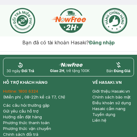
(SL có hạn)
Bạn đã có tài khoản Hasaki?
Đăng nhập
return
nowfree
price
HỖ TRỢ KHÁCH HÀNG
VỀ HASAKI.VN
Hotline:
1800 6324
Giới thiệu Hasaki.vn
(Miễn phí , 08-22h kể cả T7, CN)
Chính sách bảo mật
Điều khoản sử dụng
Các câu hỏi thường gặp
Hasaki cẩm nang
Gửi yêu cầu hỗ trợ
Tuyển dụng
Hướng dẫn đặt hàng
Liên hệ
Phương thức thanh toán
Phương thức vận chuyển
Chính sách đổi trả