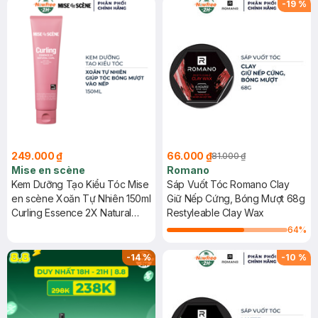
-
19
%
249.000 ₫
66.000 ₫
81.000 ₫
Mise en scène
Romano
Kem Dưỡng Tạo Kiểu Tóc Mise
Sáp Vuốt Tóc Romano Clay
en scène Xoăn Tự Nhiên 150ml
Giữ Nếp Cứng, Bóng Mượt 68g
Curling Essence 2X Natural
Restyleable Clay Wax
Curl
64
%
-
14
%
-
10
%