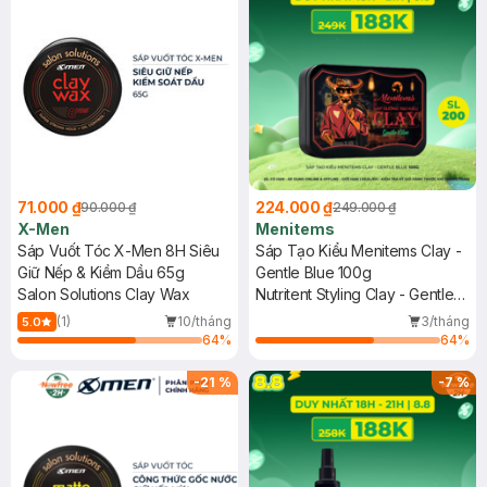
71.000 ₫
224.000 ₫
90.000 ₫
249.000 ₫
X-Men
Menitems
Sáp Vuốt Tóc X-Men 8H Siêu
Sáp Tạo Kiểu Menitems Clay -
Giữ Nếp & Kiềm Dầu 65g
Gentle Blue 100g
Salon Solutions Clay Wax
Nutritent Styling Clay - Gentle
Blue
(1)
10/tháng
3/tháng
5.0
64
%
64
%
-
21
%
-
7
%