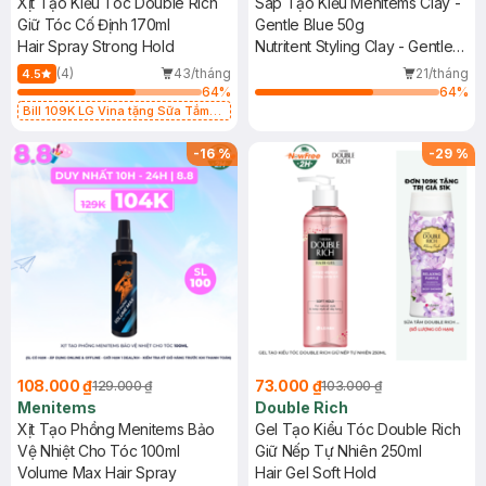
Xịt Tạo Kiểu Tóc Double Rich
Sáp Tạo Kiểu Menitems Clay -
Giữ Tóc Cố Định 170ml
Gentle Blue 50g
Hair Spray Strong Hold
Nutritent Styling Clay - Gentle
Blue
(4)
43/tháng
21/tháng
4.5
64
%
64
%
Bill 109K LG Vina tặng Sữa Tắm
Hương Hoa Nhài 200g trị giá 29K
(SL có hạn)
-
16
%
-
29
%
108.000 ₫
73.000 ₫
129.000 ₫
103.000 ₫
Menitems
Double Rich
Xịt Tạo Phồng Menitems Bảo
Gel Tạo Kiểu Tóc Double Rich
Vệ Nhiệt Cho Tóc 100ml
Giữ Nếp Tự Nhiên 250ml
Volume Max Hair Spray
Hair Gel Soft Hold