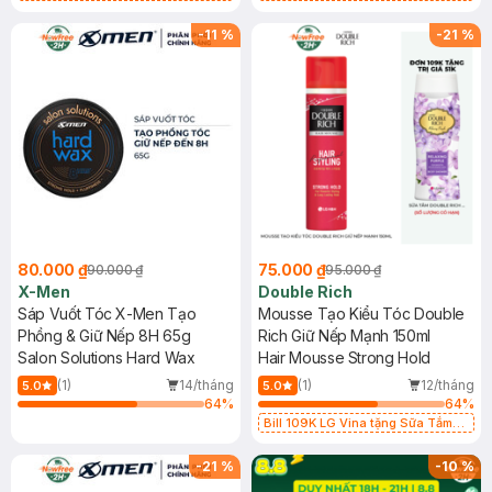
Hương Hoa Nhài 200g trị giá 29K
Hương Hoa Nhài 200g trị giá 29K
(SL có hạn)
(SL có hạn)
-
11
%
-
21
%
80.000 ₫
75.000 ₫
90.000 ₫
95.000 ₫
X-Men
Double Rich
Sáp Vuốt Tóc X-Men Tạo
Mousse Tạo Kiểu Tóc Double
Phồng & Giữ Nếp 8H 65g
Rich Giữ Nếp Mạnh 150ml
Salon Solutions Hard Wax
Hair Mousse Strong Hold
(1)
14/tháng
(1)
12/tháng
5.0
5.0
64
%
64
%
Bill 109K LG Vina tặng Sữa Tắm
Hương Hoa Nhài 200g trị giá 29K
(SL có hạn)
-
21
%
-
10
%