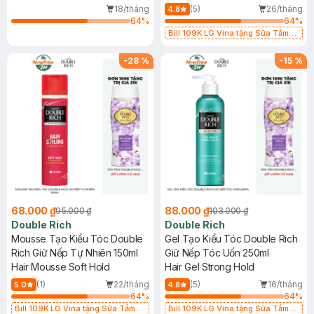
18/tháng
(5)
26/tháng
4.8
64
%
64
%
Bill 109K LG Vina tặng Sữa Tắm
Hương Hoa Nhài 200g trị giá 29K
(SL có hạn)
-
28
%
-
15
%
68.000 ₫
88.000 ₫
95.000 ₫
103.000 ₫
Double Rich
Double Rich
Mousse Tạo Kiểu Tóc Double
Gel Tạo Kiểu Tóc Double Rich
Rich Giữ Nếp Tự Nhiên 150ml
Giữ Nếp Tóc Uốn 250ml
Hair Mousse Soft Hold
Hair Gel Strong Hold
(1)
22/tháng
(5)
16/tháng
5.0
4.8
64
%
64
%
Bill 109K LG Vina tặng Sữa Tắm
Bill 109K LG Vina tặng Sữa Tắm