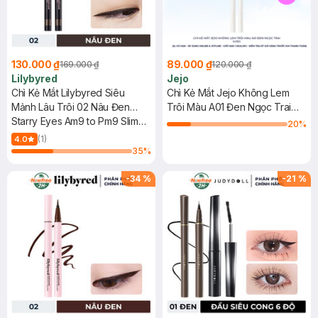
130.000 ₫
89.000 ₫
169.000 ₫
120.000 ₫
Lilybyred
Jejo
Chì Kẻ Mắt Lilybyred Siêu
Chì Kẻ Mắt Jejo Không Lem
Mảnh Lâu Trôi 02 Nâu Đen
Trôi Màu A01 Đen Ngọc Trai
0.14g
Starry Eyes Am9 to Pm9 Slim
0.05g
20
%
Gel Eyeliner #M02 Matt Brown
(1)
4.0
35
%
-
34
%
-
21
%