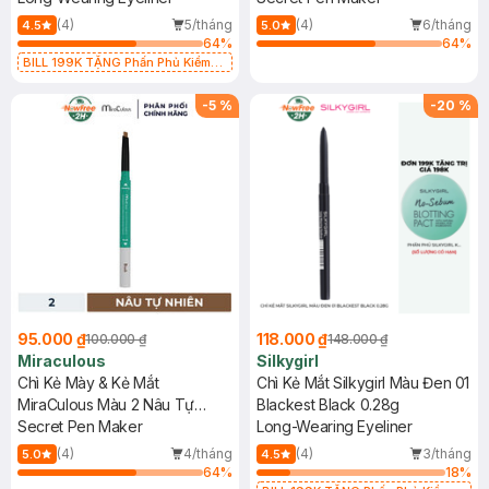
(4)
5/tháng
(4)
6/tháng
4.5
5.0
64
%
64
%
BILL 199K TẶNG Phấn Phủ Kiềm
Dầu Không Màu 7g trị giá 198K (SL
có hạn)
-
5
%
-
20
%
95.000 ₫
118.000 ₫
100.000 ₫
148.000 ₫
Miraculous
Silkygirl
Chì Kẻ Mày & Kẻ Mắt
Chì Kẻ Mắt Silkygirl Màu Đen 01
MiraCulous Màu 2 Nâu Tự
Blackest Black 0.28g
Nhiên
Secret Pen Maker
Long-Wearing Eyeliner
(4)
4/tháng
(4)
3/tháng
5.0
4.5
64
%
18
%