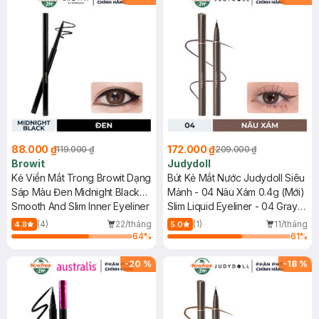
88.000 ₫
172.000 ₫
119.000 ₫
209.000 ₫
Browit
Judydoll
Kẻ Viền Mắt Trong Browit Dạng
Bút Kẻ Mắt Nước Judydoll Siêu
Sáp Màu Đen Midnight Black
Mảnh - 04 Nâu Xám 0.4g (Mới)
0.1g
Smooth And Slim Inner Eyeliner
Slim Liquid Eyeliner - 04 Gray
Brown
(4)
22/tháng
(1)
11/tháng
4.8
5.0
64
%
61
%
-
20
%
-
18
%