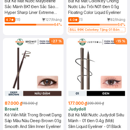
Bút Kẻ Mắt Nước Maybelline
Bút Kẻ Mắt Colorkey Chống
Sắc Mảnh BK1 Đen Sắc Sảo
Nước Lâu Trôi N01 Đen 0.5g
0.4g
Hyper Sharp Liner Extreme
Floating Color Liquid Eyeliner
#BK-1 Ultra Black
(11)
127/tháng
(1)
82/tháng
4.7
4.0
64
%
64
%
BILL 99K Colorkey Tặng 01 Bông
Mút Rửa Mặt Colorkey (SL có hạn)
-
27
%
-
15
%
87.000 ₫
177.000 ₫
119.000 ₫
209.000 ₫
Browit
Judydoll
Kẻ Viền Mắt Trong Browit Dạng
Bút Kẻ Mắt Nước Judydoll Siêu
Sáp Màu Nâu Deep Brown 0.1g
Mảnh - 01 Đen 0.4g (Mới)
Smooth And Slim Inner Eyeliner
Slim Liquid Eyeliner - 01 Black