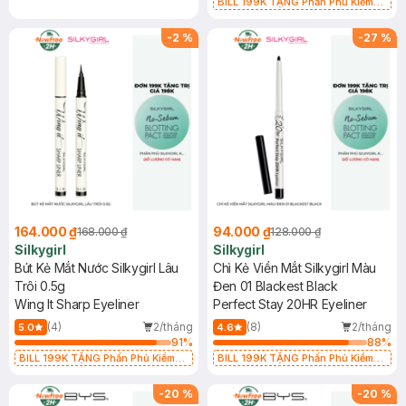
BILL 199K TẶNG Phấn Phủ Kiềm
Dầu Không Màu 7g trị giá 198K (SL
có hạn)
-
2
%
-
27
%
164.000 ₫
94.000 ₫
168.000 ₫
128.000 ₫
Silkygirl
Silkygirl
Bút Kẻ Mắt Nước Silkygirl Lâu
Chì Kẻ Viền Mắt Silkygirl Màu
Trôi 0.5g
Đen 01 Blackest Black
Wing It Sharp Eyeliner
Perfect Stay 20HR Eyeliner
(4)
2/tháng
(8)
2/tháng
5.0
4.6
91
%
88
%
BILL 199K TẶNG Phấn Phủ Kiềm
BILL 199K TẶNG Phấn Phủ Kiềm
Dầu Không Màu 7g trị giá 198K (SL
Dầu Không Màu 7g trị giá 198K (SL
có hạn)
có hạn)
-
20
%
-
20
%