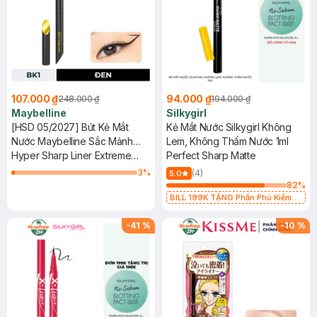
107.000 ₫
94.000 ₫
248.000 ₫
194.000 ₫
Maybelline
Silkygirl
[HSD 05/2027] Bút Kẻ Mắt
Kẻ Mắt Nước Silkygirl Không
Nước Maybelline Sắc Mảnh
Lem, Không Thấm Nước 1ml
BK1 Đen Sắc Sảo 0.4g
Hyper Sharp Liner Extreme
Perfect Sharp Matte
#BK-1 Ultra Black
3
%
(4)
5.0
82
%
BILL 199K TẶNG Phấn Phủ Kiềm
Dầu Không Màu 7g trị giá 198K (SL
có hạn)
-
41
%
-
10
%