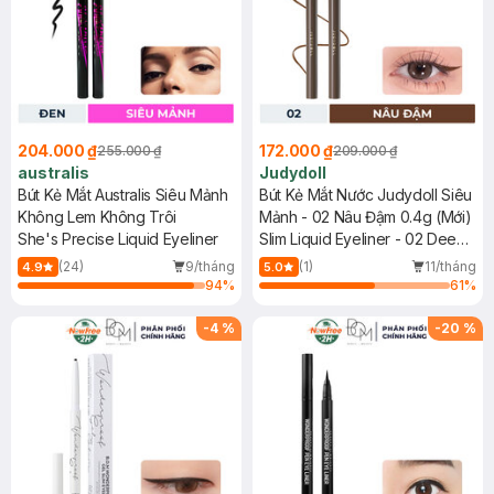
204.000 ₫
172.000 ₫
255.000 ₫
209.000 ₫
australis
Judydoll
Bút Kẻ Mắt Australis Siêu Mảnh
Bút Kẻ Mắt Nước Judydoll Siêu
Không Lem Không Trôi
Mảnh - 02 Nâu Đậm 0.4g (Mới)
She's Precise Liquid Eyeliner
Slim Liquid Eyeliner - 02 Deep
Brown
(24)
9/tháng
(1)
11/tháng
4.9
5.0
94
%
61
%
-
4
%
-
20
%