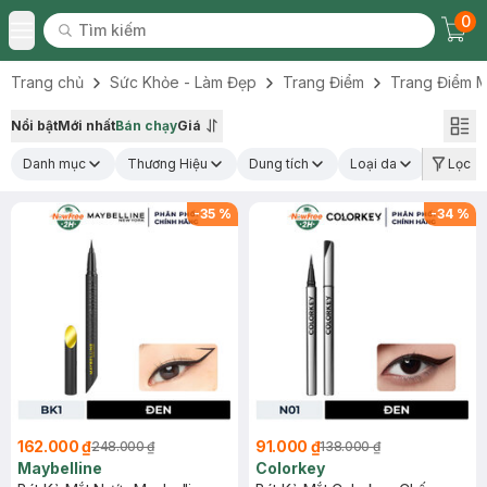
0
Tìm kiếm
Chec
Tìm kiếm
Toggle Menu
Trang chủ
Sức Khỏe - Làm Đẹp
Trang Điểm
Trang Điểm M
Nổi bật
Mới nhất
Bán chạy
Giá
Danh mục
Thương Hiệu
Dung tích
Loại da
Màu sắ
Lọc
-
35
%
-
34
%
162.000 ₫
91.000 ₫
248.000 ₫
138.000 ₫
Maybelline
Colorkey