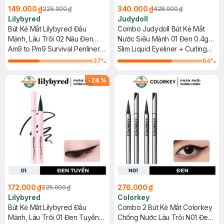
149.000 ₫
340.000 ₫
225.000 ₫
428.000 ₫
Lilybyred
Judydoll
Bút Kẻ Mắt Lilybyred Đầu
Combo Judydoll Bút Kẻ Mắt
Mảnh, Lâu Trôi 02 Nâu Đen
Nước Siêu Mảnh 01 Đen 0.4g
0.6g
Am9 to Pm9 Survival Penliner
(Mới) + Mascara Đầu Siêu
Slim Liquid Eyeliner + Curling
#M02 Matt Brown
Cong 6 Độ 1 Đen 3g (Mới)
Iron Mascara
37
%
64
%
-
24
%
172.000 ₫
276.000 ₫
225.000 ₫
Lilybyred
Colorkey
Bút Kẻ Mắt Lilybyred Đầu
Combo 2 Bút Kẻ Mắt Colorkey
Mảnh, Lâu Trôi 01 Đen Tuyền
Chống Nước Lâu Trôi N01 Đen