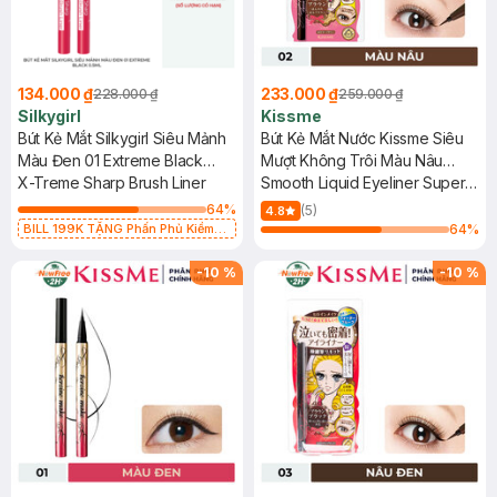
134.000 ₫
233.000 ₫
228.000 ₫
259.000 ₫
Silkygirl
Kissme
Bút Kẻ Mắt Silkygirl Siêu Mảnh
Bút Kẻ Mắt Nước Kissme Siêu
Màu Đen 01 Extreme Black
Mượt Không Trôi Màu Nâu
0.5ml
X-Treme Sharp Brush Liner
0.4ml
Smooth Liquid Eyeliner Super
Keep #02 Bitter Brown
64
%
(5)
4.8
BILL 199K TẶNG Phấn Phủ Kiềm
64
%
Dầu Không Màu 7g trị giá 198K (SL
có hạn)
-
10
%
-
10
%