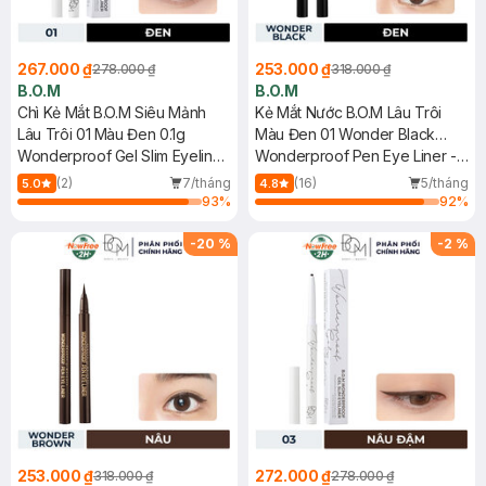
267.000 ₫
253.000 ₫
278.000 ₫
318.000 ₫
B.O.M
B.O.M
Chì Kẻ Mắt B.O.M Siêu Mảnh
Kẻ Mắt Nước B.O.M Lâu Trôi
Lâu Trôi 01 Màu Đen 0.1g
Màu Đen 01 Wonder Black
Wonderproof Gel Slim Eyeliner
0.5g
Wonderproof Pen Eye Liner -
#01 Midnight Black
01 Wonder Black
(2)
7/tháng
(16)
5/tháng
5.0
4.8
93
%
92
%
-
20
%
-
2
%
253.000 ₫
272.000 ₫
318.000 ₫
278.000 ₫