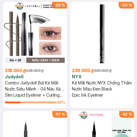
-
26
%
-
20
%
318.000 ₫
239.000 ₫
428.000 ₫
300.000 ₫
Judydoll
NYX
Combo Judydoll Bút Kẻ Mắt
Kẻ Mắt Nước NYX Chống Thấm
Nước Siêu Mảnh - 04 Nâu Xám
Nước Màu Đen Black
(Mới) 0.4g + Mascara Đầu Siêu
Slim Liquid Eyeliner + Curling
Epic Ink Eyeliner
Cong 6 Độ - 01 Đen (Mới) 3g
Iron Mascara - 6° Curling
30
%
Design
-
57
%
-
52
%