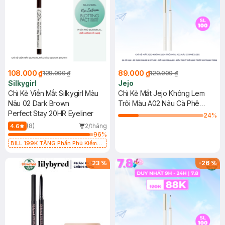
108.000 ₫
89.000 ₫
128.000 ₫
120.000 ₫
Silkygirl
Jejo
Chì Kẻ Viền Mắt Silkygirl Màu
Chì Kẻ Mắt Jejo Không Lem
Nâu 02 Dark Brown
Trôi Màu A02 Nâu Cà Phê
Perfect Stay 20HR Eyeliner
0.05g
24
%
(8)
2/tháng
4.6
96
%
BILL 199K TẶNG Phấn Phủ Kiềm
Dầu Không Màu 7g trị giá 198K (SL
có hạn)
-
23
%
-
26
%