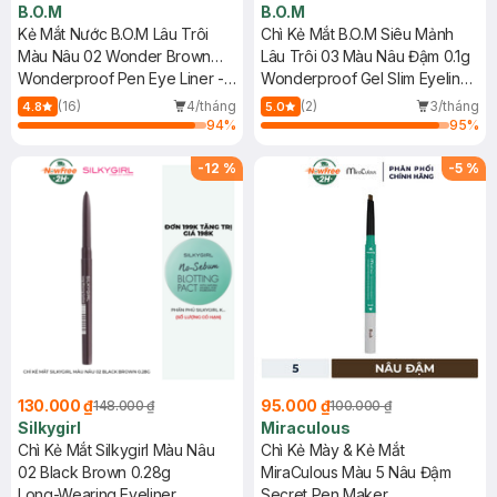
B.O.M
B.O.M
Kẻ Mắt Nước B.O.M Lâu Trôi
Chì Kẻ Mắt B.O.M Siêu Mảnh
Màu Nâu 02 Wonder Brown
Lâu Trôi 03 Màu Nâu Đậm 0.1g
0.5g
Wonderproof Pen Eye Liner -
Wonderproof Gel Slim Eyeliner
02 Wonder Brown
#03 Deep Brown
(16)
4/tháng
(2)
3/tháng
4.8
5.0
94
%
95
%
-
12
%
-
5
%
130.000 ₫
95.000 ₫
148.000 ₫
100.000 ₫
Silkygirl
Miraculous
Chì Kẻ Mắt Silkygirl Màu Nâu
Chì Kẻ Mày & Kẻ Mắt
02 Black Brown 0.28g
MiraCulous Màu 5 Nâu Đậm
Long-Wearing Eyeliner
Secret Pen Maker