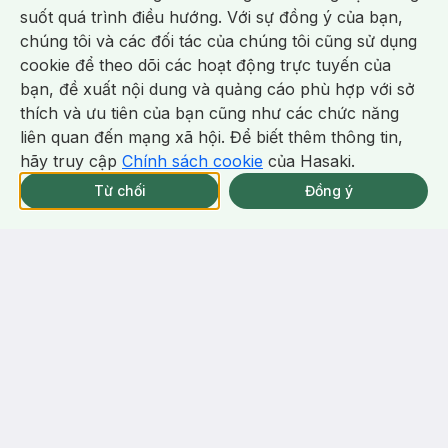
suốt quá trình điều hướng. Với sự đồng ý của bạn,
Jumbo Eye Pencil
Secret Pen Maker
chúng tôi và các đối tác của chúng tôi cũng sử dụng
(1)
(4)
5.0
5.0
64
%
cookie để theo dõi các hoạt động trực tuyến của
bạn, đề xuất nội dung và quảng cáo phù hợp với sở
-
50
%
Chat i
thích và ưu tiên của bạn cũng như các chức năng
liên quan đến mạng xã hội. Để biết thêm thông tin,
hãy truy cập
Chính sách cookie
của Hasaki.
Giao Nhanh Miễn Phí 2H.
tại 337 Chi Nhánh (Trễ tặng 100K)
Từ chối
Đồng ý
220.000 ₫
131.000 ₫
263.000 ₫
Cathy Doll
B.O.M
Bút Kẻ Mắt Cathy Doll Siêu
Chì Kẻ Mắt B.O.M Siêu Mảnh
Mảnh 02 Sexy Brown - Nâu
Lâu Trôi 04 Màu Nâu Tự Nhiên
0.7ml
Maximal Eyeliner
0.1g
Wonderproof Gel Slim Eyeliner
#04 Classic Brown
(2)
(2)
2/tháng
4.5
5.0
79
%