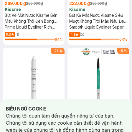
269.000 ₫
233.000 ₫
299.000 ₫
259.000 ₫
Kissme
Kissme
Bút Kẻ Mắt Nước Kissme Bền
Bút Kẻ Mắt Nước Kissme Siêu
Màu Không Trôi Đen Bóng
Mượt Không Trôi Màu Nâu Đen
0.4ml
Prime Liquid Eyeliner Rich
0.4ml
Smooth Liquid Eyeliner Super
Keep #01 Jet Black
Keep #03 Brown Black
(1)
(5)
5.0
4.8
64
%
64
%
-
21
%
-
5
%
Notice about cookies usage
BIỂU NGỮ COOKIE
135.000 ₫
95.000 ₫
170.000 ₫
100.000 ₫
Chúng tôi quan tâm đến quyền riêng tư của bạn.
NYX
Miraculous
Chúng tôi sử dụng các cookie cần thiết để vận hành
Chì Kẻ Mắt Đa Năng NYX Màu
Chì Kẻ Mày & Kẻ Mắt
website của chúng tôi và đồng hành cùng bạn trong
Trắng Milk 0.2g
MiraCulous Màu 3 Nâu Sáng