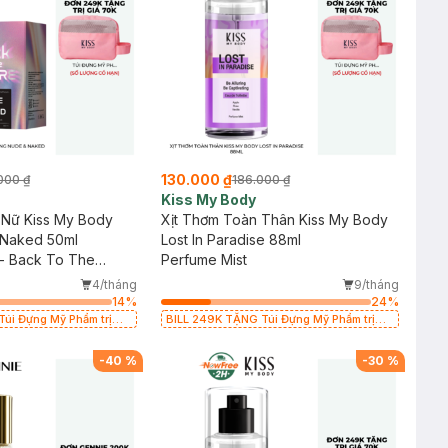
130.000 ₫
000 ₫
186.000 ₫
Kiss My Body
Nữ Kiss My Body
Xịt Thơm Toàn Thân Kiss My Body
Naked 50ml
Lost In Paradise 88ml
 - Back To The
Perfume Mist
on
4/tháng
9/tháng
14
%
24
%
úi Đựng Mỹ Phẩm trị
BILL 249K TẶNG Túi Đựng Mỹ Phẩm trị
n)
giá 70K (SL có hạn)
-
40
%
-
30
%