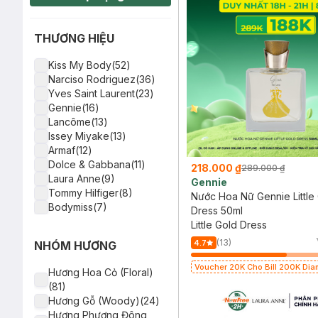
THƯƠNG HIỆU
Kiss My Body(52)
Narciso Rodriguez(36)
Yves Saint Laurent(23)
Gennie(16)
Lancôme(13)
Issey Miyake(13)
Armaf(12)
Dolce & Gabbana(11)
218.000 ₫
289.000 ₫
Laura Anne(9)
Gennie
Tommy Hilfiger(8)
Nước Hoa Nữ Gennie Little
Bodymiss(7)
Dress 50ml
Coach(7)
Little Gold Dress
B.O.M(6)
(13)
4.7
NHÓM HƯƠNG
Foellie(6)
Versace(6)
Voucher 20K Cho Bill 200K Dia
Hương Hoa Cỏ (Floral)
Marc Jacobs(5)
Laura Annie, Gota, Gennie, Pari
(81)
có hạn)
Lacoste(5)
Hương Gỗ (Woody)(24)
mine(5)
Hương Phương Đông