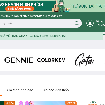
 Mặt
Tẩy tế bào chết
Bioderma
Nước Giặt
Bagsmart
Đăng 
Search icon
Tài kh
T
MỚI VỀ
BÁN CHẠY
CLINIC & SPA
DERMAHAIR
Giá thấp đến cao
Giá cao đến thấp
-
24
%
-
27
%