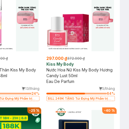
297.000 ₫
000 ₫
372.000 ₫
Kiss My Body
 Thân Kiss My Body
Nước Hoa Nữ Kiss My Body Hương
88ml
Candy Lust 50ml
Eau De Parfum
13/tháng
5/tháng
24
%
64
%
úi Đựng Mỹ Phẩm trị
BILL 249K TẶNG Túi Đựng Mỹ Phẩm trị
n)
giá 70K (SL có hạn)
-
25
%
-
40
%