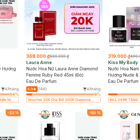
368.000 ₫
319.000 ₫
599.000 ₫
490.
Laura Anne
Kiss My Body
y Hương
Nước Hoa Nữ Laura Anne Diamond
Nước Hoa Nam 
Femme Ruby Red 45ml (Đỏ)
Hương Nude & 
Eau De Parfum
Eau De Parfum
Future Collecti
4/tháng
(146)
4/tháng
5.0
64
%
9
%
ẩm trị
Voucher 20K Cho Bill 200K Diamond,
BILL 249K TẶNG T
Laura Annie, Gota, Gennie, Parision (SL
giá 70K (SL có hạ
có hạn)
-
23
%
-
50
%