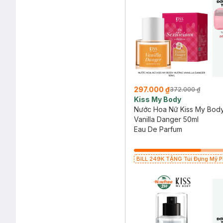
297.000 ₫
372.000 ₫
Kiss My Body
Nước Hoa Nữ Kiss My Bod
Vanilla Danger 50ml
Eau De Parfum
BILL 249K TẶNG Túi Đựng Mỹ Ph
giá 70K (SL có hạn)