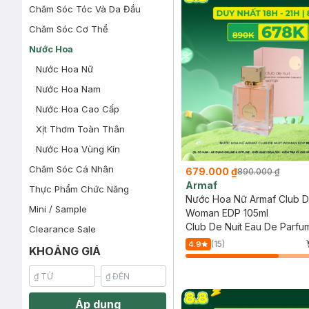
Chăm Sóc Tóc Và Da Đầu
Chăm Sóc Cơ Thể
Nước Hoa
Nước Hoa Nữ
Nước Hoa Nam
Nước Hoa Cao Cấp
Xịt Thơm Toàn Thân
Nước Hoa Vùng Kín
Chăm Sóc Cá Nhân
679.000 ₫
890.000 ₫
Armaf
Thực Phẩm Chức Năng
Nước Hoa Nữ Armaf Club D
Mini / Sample
Woman EDP 105ml
Club De Nuit Eau De Parf
Clearance Sale
(15)
4.9
KHOẢNG GIÁ
Áp dụng