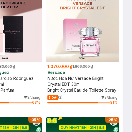
1.070.000 ₫
180.000 ₫
1.606.000 ₫
guez
Versace
arciso Rodriguez
Nước Hoa Nữ Versace Bright
ml
Crystal EDT 30ml
 Parfum
Bright Crystal Eau de Toilette Spray
3/tháng
(2)
3/tháng
5.0
63
%
81
%
-
35
%
-
25
%