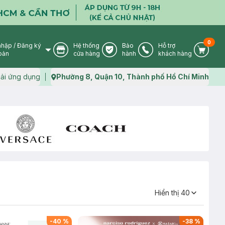
0
nhập
/
Đăng ký
Hệ thống
Bảo
Hỗ trợ
User Icon
Store Icon
Warranty Icon
Phone Icon
Cart I
oản
cửa hàng
hành
khách hàng
ải ứng dụng
Phường 8, Quận 10, Thành phố Hồ Chí Minh
Map icon
Hiển thị
40
-
40
%
-
38
%