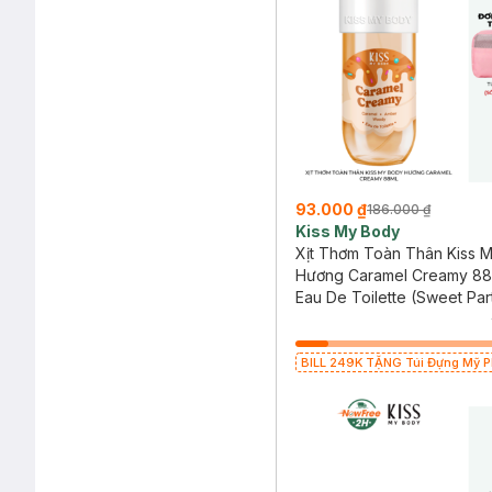
93.000 ₫
186.000 ₫
Kiss My Body
Xịt Thơm Toàn Thân Kiss 
Hương Caramel Creamy 88
Eau De Toilette (Sweet Par
Collection)
BILL 249K TẶNG Túi Đựng Mỹ Ph
giá 70K (SL có hạn)