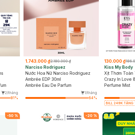
1.743.000 ₫
130.000 ₫
2.180.000 ₫
186.
Narciso Rodriguez
Kiss My Body
ms
Nước Hoa Nữ Narciso Rodriguez
Xịt Thơm Toàn
Ambrée EDP 30ml
Crazy In Love 
fum
Ambrée Eau De Parfum
Perfume Mist
2/tháng
1/tháng
81
%
64
%
BILL 249K TẶNG T
giá 70K (SL có hạ
-
50
%
-
20
%