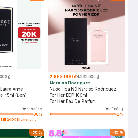
2.663.000 ₫
000 ₫
4.262.000 ₫
Narciso Rodriguez
Laura Anne
Nước Hoa Nữ Narciso Rodriguez
e 45ml (Đen)
For Her EDP 100ml
For Her Eau De Parfum
28/tháng
3/tháng
38
%
2
%
Bill 200K Diamond,
, Gennie, Parision (SL
-
30
%
-
49
%