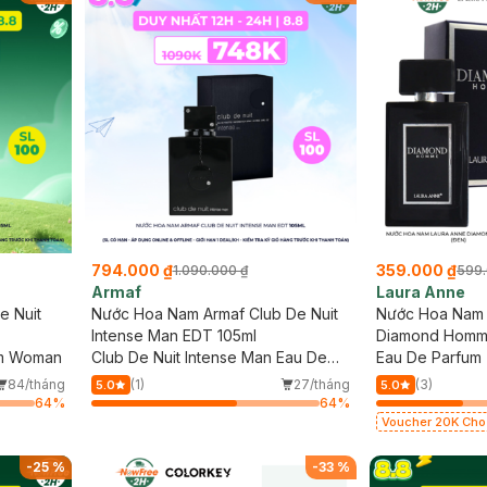
794.000 ₫
359.000 ₫
1.090.000 ₫
599.
Armaf
Laura Anne
e Nuit
Nước Hoa Nam Armaf Club De Nuit
Nước Hoa Nam 
Intense Man EDT 105ml
Diamond Homm
um Woman
Club De Nuit Intense Man Eau De
Eau De Parfum
Toilette
84/tháng
(1)
27/tháng
(3)
5.0
5.0
64
%
64
%
Voucher 20K Cho 
Laura Annie, Gota
có hạn)
-
25
%
-
33
%