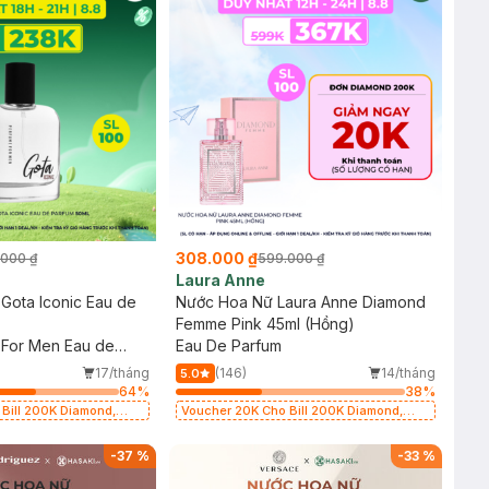
308.000 ₫
.000 ₫
599.000 ₫
Laura Anne
Gota Iconic Eau de
Nước Hoa Nữ Laura Anne Diamond
Femme Pink 45ml (Hồng)
 For Men Eau de
Eau De Parfum
17/tháng
(146)
14/tháng
5.0
64
%
38
%
Bill 200K Diamond,
Voucher 20K Cho Bill 200K Diamond,
, Gennie, Parision (SL
Laura Annie, Gota, Gennie, Parision (SL
có hạn)
-
37
%
-
33
%