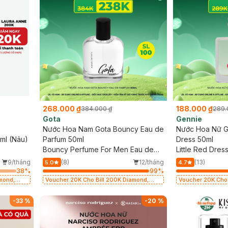
268.000 ₫
188.000 ₫
384.000 ₫
289.
Gota
Gennie
Nước Hoa Nam Gota Bouncy Eau de
Nước Hoa Nữ Ge
ml (Nâu)
Parfum 50ml
Dress 50ml
Bouncy Perfume For Men Eau de
Little Red Dres
Parfum
9/tháng
(8)
12/tháng
(13)
5.0
4.7
38
%
99
%
mond,
Voucher 20K Cho Bill 200K Diamond,
Voucher 20K Cho 
sion (SL
Laura Annie, Gota, Gennie, Parision (SL
Laura Annie, Gota
có hạn)
có hạn)
-
33
%
-
20
%