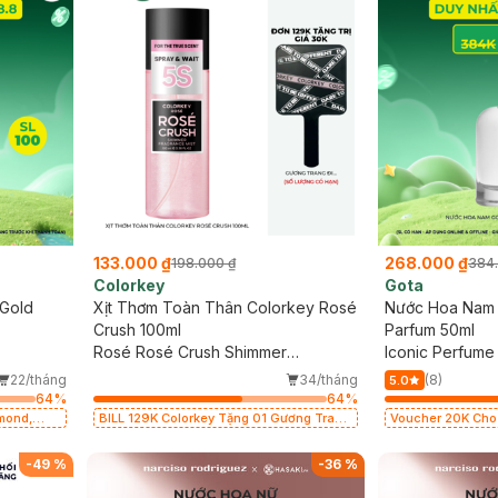
133.000 ₫
268.000 ₫
198.000 ₫
384
Colorkey
Gota
 Gold
Xịt Thơm Toàn Thân Colorkey Rosé
Nước Hoa Nam 
Crush 100ml
Parfum 50ml
Rosé Rosé Crush Shimmer
Iconic Perfume
Fragrance Mist
Parfum
22/tháng
34/tháng
(8)
5.0
64
%
64
%
mond,
BILL 129K Colorkey Tặng 01 Gương Trang
Voucher 20K Cho 
sion (SL
Điểm Colorkey (SL có hạn)
Laura Annie, Gota
có hạn)
-
49
%
-
36
%