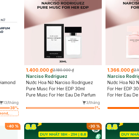
1.400.000 ₫
1.366.000 ₫
2.180.000 ₫
2.
Narciso Rodriguez
Narciso Rodri
Diamond
Nước Hoa Nữ Narciso Rodriguez
Nước Hoa Nữ N
Pure Musc For Her EDP 30ml
For Her EDP 30
Pure Musc For Her Eau De Parfum
For Her Eau De
13/tháng
3/tháng
38
%
1
%
mond,
sion (SL
-
40
%
-
30
%