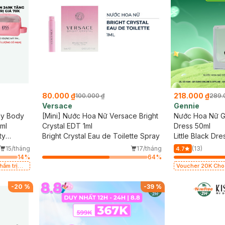
80.000 ₫
218.000 ₫
100.000 ₫
289.
Versace
Gennie
My Body
[Mini] Nước Hoa Nữ Versace Bright
Nước Hoa Nữ Ge
ml
Crystal EDT 1ml
Dress 50ml
ty
Bright Crystal Eau de Toilette Spray
Little Black Dre
15/tháng
17/tháng
(13)
4.7
14
%
64
%
ẩm trị
Voucher 20K Cho 
Laura Annie, Gota
có hạn)
-
20
%
-
39
%