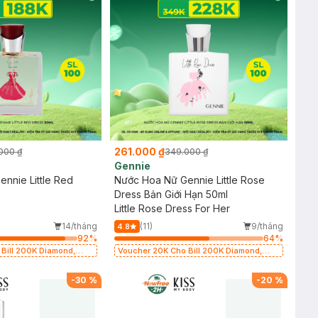
261.000 ₫
000 ₫
349.000 ₫
Gennie
nnie Little Red
Nước Hoa Nữ Gennie Little Rose
Dress Bản Giới Hạn 50ml
s
Little Rose Dress For Her
14/tháng
(11)
9/tháng
4.8
92
%
64
%
Bill 200K Diamond,
Voucher 20K Cho Bill 200K Diamond,
, Gennie, Parision (SL
Laura Annie, Gota, Gennie, Parision (SL
có hạn)
-
30
%
-
20
%