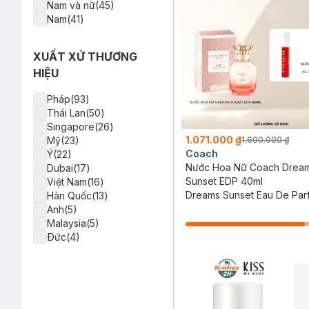
Nam và nữ(45)
Nam(41)
XUẤT XỨ THƯƠNG
HIỆU
Pháp(93)
Thái Lan(50)
Singapore(26)
1.071.000 ₫
1.600.000 ₫
Mỹ(23)
Coach
Ý(22)
Nước Hoa Nữ Coach Drea
Dubai(17)
Sunset EDP 40ml
Việt Nam(16)
Dreams Sunset Eau De Par
Hàn Quốc(13)
Anh(5)
Malaysia(5)
Ðức(4)
Trung Quốc(1)
Tây Ban Nha(1)