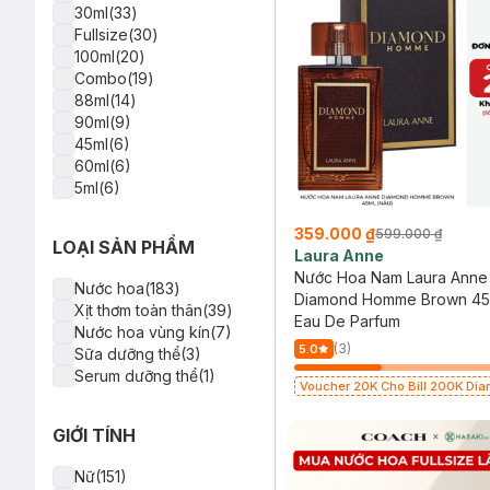
30ml(33)
Fullsize(30)
100ml(20)
Combo(19)
88ml(14)
90ml(9)
45ml(6)
60ml(6)
5ml(6)
10ml(4)
40ml(4)
359.000 ₫
599.000 ₫
LOẠI SẢN PHẨM
35ml(2)
Laura Anne
25ml(1)
Nước Hoa Nam Laura Anne
Nước hoa(183)
75ml(1)
Diamond Homme Brown 45
Xịt thơm toàn thân(39)
80ml(1)
Eau De Parfum
Nước hoa vùng kín(7)
105ml(1)
(3)
5.0
Sữa dưỡng thể(3)
Serum dưỡng thể(1)
Voucher 20K Cho Bill 200K Dia
Laura Annie, Gota, Gennie, Pari
có hạn)
GIỚI TÍNH
Nữ(151)