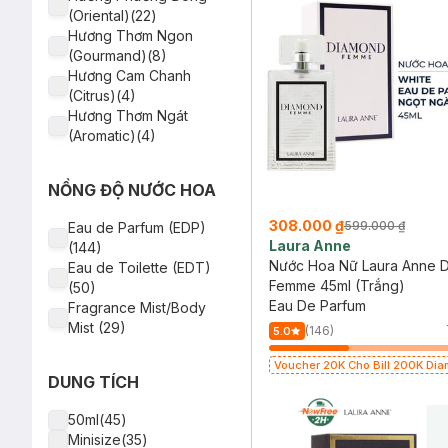
Lattafa(5)
(Oriental)(22)
Silkygirl(5)
Hương Thơm Ngon
Gota(4)
(Gourmand)(8)
Montblanc(4)
Hương Cam Chanh
Chloé(3)
(Citrus)(4)
Burberry(3)
Hương Thơm Ngát
Moschino(3)
(Aromatic)(4)
Panier Des Sens(3)
Hương Síp (Chypre)(3)
Calvin Klein(2)
Hương Da Thuộc
Carolina Herrera(2)
NỒNG ĐỘ NƯỚC HOA
(Leather)(2)
Jimmy Choo(2)
Hương Trái Cây (Fruity)
De Memoria(1)
308.000 ₫
599.000 ₫
Eau de Parfum (EDP)
(2)
Paco Rabanne(1)
Laura Anne
(144)
Jean Paul Gaultier(1)
Nước Hoa Nữ Laura Anne 
Eau de Toilette (EDT)
Colorkey(1)
Femme 45ml (Trắng)
(50)
Giorgio Armani(1)
Eau De Parfum
Fragrance Mist/Body
Salvatore Ferragamo(1)
Mist (29)
(146)
5.0
Voucher 20K Cho Bill 200K Dia
DUNG TÍCH
Laura Annie, Gota, Gennie, Pari
có hạn)
50ml(45)
Minisize(35)