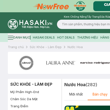
Kem Chống Nắng
Tẩy Trang
Sữa Rửa
Logo
DANH MỤC
HASAKI DEALS
HOT DEALS
THƯƠNG HIỆU
HÀNG 
Hamburger icon
Trang chủ
Sức Khỏe - Làm Đẹp
Nước Hoa
SỨC KHỎE - LÀM ĐẸP
Nước Hoa
(
282
)
Mỹ Phẩm High-End
Mới nhất
Bán chạy
Chăm Sóc Da Mặt
Trang Điểm