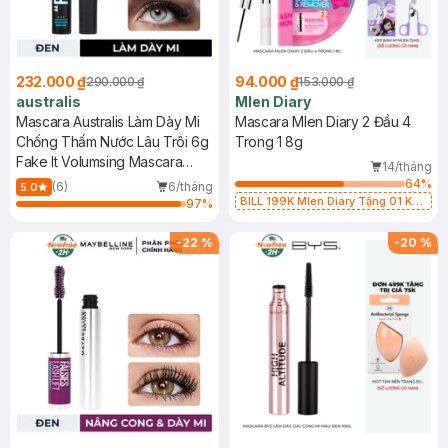
232.000 ₫
94.000 ₫
290.000 ₫
153.000 ₫
australis
Mlen Diary
Mascara Australis Làm Dày Mi
Mascara Mlen Diary 2 Đầu 4
Chống Thấm Nước Lâu Trôi 6g
Trong 1 8g
Fake It Volumsing Mascara
14/tháng
Waterproof
64
%
(6)
6/tháng
5.0
BILL 199K Mlen Diary Tặng 01 Kẹp
97
%
Bấm Mi Mlen Diary (SL có hạn)
-
22
%
-
20
%