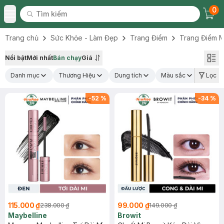
0
Tìm kiếm
Chec
Tìm kiếm
Toggle Menu
Trang chủ
Sức Khỏe - Làm Đẹp
Trang Điểm
Trang Điểm M
Nổi bật
Mới nhất
Bán chạy
Giá
Danh mục
Thương Hiệu
Dung tích
Màu sắc
Loại 
Lọc
-
52
%
-
34
%
115.000 ₫
99.000 ₫
238.000 ₫
149.000 ₫
Maybelline
Browit