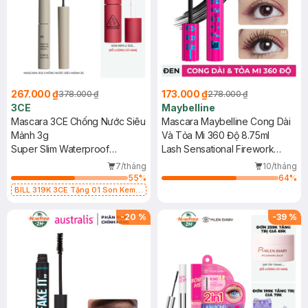
267.000 ₫
173.000 ₫
378.000 ₫
278.000 ₫
3CE
Maybelline
Mascara 3CE Chống Nước Siêu
Mascara Maybelline Cong Dài
Mảnh 3g
Và Tỏa Mi 360 Độ 8.75ml
Super Slim Waterproof
Lash Sensational Firework
Mascara
Waterproof Mascara
7/tháng
10/tháng
55
%
64
%
BILL 319K 3CE Tặng 01 Son Kem
Lì 3CE Nhung Mịn Màu 03 Daffodil
1.5g (SL có hạn)
-
20
%
-
39
%