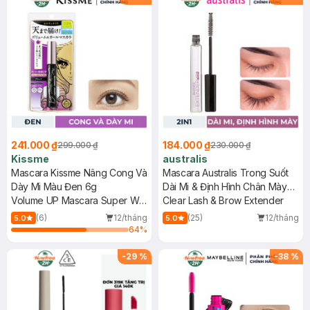
241.000 ₫
184.000 ₫
299.000 ₫
230.000 ₫
Kissme
australis
Mascara Kissme Nâng Cong Và
Mascara Australis Trong Suốt
Dày Mi Màu Đen 6g
Dài Mi & Định Hình Chân Mày
Volume UP Mascara Super WP
8ml
Clear Lash & Brow Extender
#01 Black
(6)
12/tháng
(25)
12/tháng
5.0
5.0
64
%
-
29
%
-
38
%