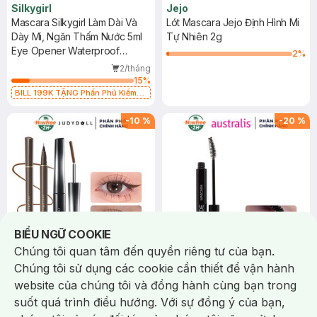
Silkygirl
Jejo
Mascara Silkygirl Làm Dài Và
Lót Mascara Jejo Định Hình Mi
Dày Mi, Ngăn Thấm Nước 5ml
Tự Nhiên 2g
Eye Opener Waterproof
2
%
Mascara
2/tháng
15
%
BILL 199K TẶNG Phấn Phủ Kiềm
Dầu Không Màu 7g trị giá 198K (SL
có hạn)
-
10
%
-
20
%
Notice about cookies usage
BIỂU NGỮ COOKIE
Chúng tôi quan tâm đến quyền riêng tư của bạn.
Chúng tôi sử dụng các cookie cần thiết để vận hành
385.000 ₫
160.000 ₫
428.000 ₫
200.000 ₫
website của chúng tôi và đồng hành cùng bạn trong
Judydoll
australis
Combo Judydoll Bút Kẻ Mắt
Mascara Australis Làm Cong Và
suốt quá trình điều hướng. Với sự đồng ý của bạn,
Nước Siêu Mảnh 02 Nâu 0.4g +
Dày Mi 8ml