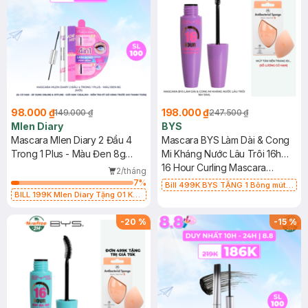
98.000 ₫
198.000 ₫
149.000 ₫
247.500 ₫
Mlen Diary
BYS
Mascara Mlen Diary 2 Đầu 4
Mascara BYS Làm Dài & Cong
Trong 1 Plus - Màu Đen 8g
Mi Kháng Nước Lâu Trôi 16h
(Mới)
10ml
16 Hour Curling Mascara
2/tháng
Waterproof
7
%
Bill 499K BYS TẶNG 1 Bông mút
BILL 199K Mlen Diary Tặng 01 Kẹp
Mastige màu cam nhạt (SL CÓ
Bấm Mi Mlen Diary (SL có hạn)
HẠN)
-
20
%
-
15
%