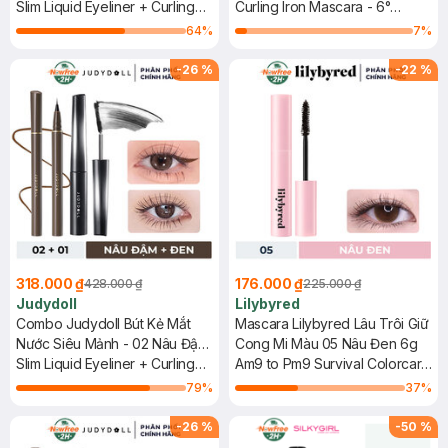
(Mới) + Mascara Đầu Siêu
Slim Liquid Eyeliner + Curling
Mi - 01 Đen 3g (Mới)
Curling Iron Mascara - 6°
Cong 6 Độ 1 Đen 3g (Mới)
Iron Mascara
Curling Design
64
%
7
%
-
26
%
-
22
%
318.000 ₫
176.000 ₫
428.000 ₫
225.000 ₫
Judydoll
Lilybyred
Combo Judydoll Bút Kẻ Mắt
Mascara Lilybyred Lâu Trôi Giữ
Nước Siêu Mảnh - 02 Nâu Đậm
Cong Mi Màu 05 Nâu Đen 6g
(Mới) 0.4g + Mascara Đầu Siêu
Slim Liquid Eyeliner + Curling
Am9 to Pm9 Survival Colorcara
Cong 6 Độ - 01 Đen (Mới) 3g
Iron Mascara - 6° Curling
#M05 Black Brown
79
%
37
%
Design
-
26
%
-
50
%