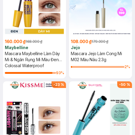
160.000 ₫
108.000 ₫
168.000 ₫
179.000 ₫
Maybelline
Jejo
Mascara Maybelline Làm Dày
Mascara Jejo Làm Cong Mi
Mi & Ngăn Rụng Mi Màu Đen
M02 Màu Nâu 2.3g
9.2ml
Colossal Waterproof
2
%
93
%
-
23
%
-
50
%