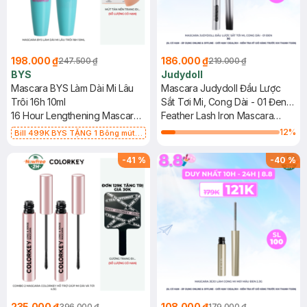
198.000 ₫
186.000 ₫
247.500 ₫
219.000 ₫
BYS
Judydoll
Mascara BYS Làm Dài Mi Lâu
Mascara Judydoll Đầu Lược
Trôi 16h 10ml
Sắt Tơi Mi, Cong Dài - 01 Đen
16 Hour Lengthening Mascara
3g
Feather Lash Iron Mascara
Waterproof
#Black
12
%
Bill 499K BYS TẶNG 1 Bông mút
Mastige màu cam nhạt (SL CÓ
HẠN)
-
41
%
-
40
%
235.000 ₫
108.000 ₫
396.000 ₫
179.000 ₫