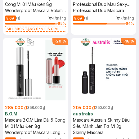
Cong Mi 01 Màu Đen 8g
Professional Duo Màu Sexy
Wonderproof Mascara Volume
Black 4g+4g
Professional Duo Mascara
& Curl #01 Deep Black
(1)
4/tháng
(1)
7/tháng
5.0
5.0
95
%
64
%
BILL 399K TẶNG Son Lì B.O.M
802 Đỏ Cherry 3.3g trị giá 378K
(SL có hạn)
-
20
%
-
18
%
285.000 ₫
205.000 ₫
358.000 ₫
250.000 ₫
B.O.M
australis
Mascara B.O.M Làm Dài & Cong
Mascara Australis Skinny Đầu
Mi 01 Màu Đen 8g
Siêu Mảnh Làm Tơi Mi 3g
Wonderproof Mascara Long &
Skinny Mascara
Curl #Super Black