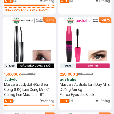
(4)
3/tháng
(6)
4/tháng
5.0
4.8
95
%
BILL 399K TẶNG Son Lì B.O.M
802 Đỏ Cherry 3.3g trị giá 378K
(SL có hạn)
-
29
%
-
20
%
156.000 ₫
228.000 ₫
219.000 ₫
285.000 ₫
Judydoll
australis
Mascara Judydoll Đầu Siêu
Mascara Australis Làm Dày Mi &
Cong 6 Độ Làm Cong Mi - 01
Dưỡng Ẩm 8g
Đen 2g
Curling Iron Mascara - 6°
Fierce Eyes Jet Black
Curling Design
Volumising Mascara
(1)
5/tháng
(7)
3/tháng
5.0
5.0
6
%