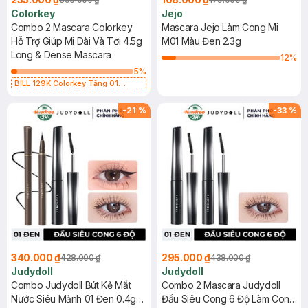
Colorkey
Jejo
Combo 2 Mascara Colorkey
Mascara Jejo Làm Cong Mi
Hỗ Trợ Giúp Mi Dài Và Tơi 4.5g
M01 Màu Đen 2.3g
Long & Dense Mascara
12
%
5
%
BILL 129K Colorkey Tặng 01
Gương Trang Điểm Colorkey (SL
có hạn)
-
21
%
-
33
%
340.000 ₫
295.000 ₫
428.000 ₫
438.000 ₫
Judydoll
Judydoll
Combo Judydoll Bút Kẻ Mắt
Combo 2 Mascara Judydoll
Nước Siêu Mảnh 01 Đen 0.4g
Đầu Siêu Cong 6 Độ Làm Cong