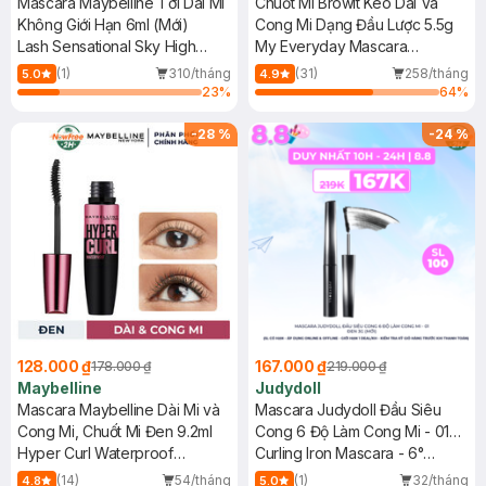
Mascara Maybelline Tơi Dài Mi
Chuốt Mi Browit Kéo Dài Và
Không Giới Hạn 6ml (Mới)
Cong Mi Dạng Đầu Lược 5.5g
Lash Sensational Sky High
My Everyday Mascara
Waterproof Mascara Makeup
#Endless Night
(1)
310/tháng
(31)
258/tháng
5.0
4.9
23
%
64
%
-
28
%
-
24
%
128.000 ₫
167.000 ₫
178.000 ₫
219.000 ₫
Maybelline
Judydoll
Mascara Maybelline Dài Mi và
Mascara Judydoll Đầu Siêu
Cong Mi, Chuốt Mi Đen 9.2ml
Cong 6 Độ Làm Cong Mi - 01
Hyper Curl Waterproof
Đen 3g (Mới)
Curling Iron Mascara - 6°
Mascara
Curling Design
(14)
54/tháng
(1)
32/tháng
4.8
5.0