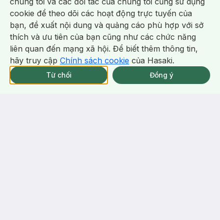
chúng tôi và các đối tác của chúng tôi cũng sử dụng
Mascara Đầu Siêu Cong 6 Độ
Slim Liquid Eyeliner + Curling
Mode Mascara
cookie để theo dõi các hoạt động trực tuyến của
02 Nâu 2g
Iron Mascara - 6° Curling
64
%
(1)
5.0
bạn, đề xuất nội dung và quảng cáo phù hợp với sở
Design
Chat i
thích và ưu tiên của bạn cũng như các chức năng
-
44
%
-
60
%
liên quan đến mạng xã hội. Để biết thêm thông tin,
hãy truy cập
Chính sách cookie
của Hasaki.
Giao Nhanh Miễn Phí 2H.
tại 337 Chi Nhánh (Trễ tặng 100K)
Từ chối
Đồng ý
160.000 ₫
82.000 ₫
285.000 ₫
204.000 ₫
australis
Silkygirl
Mascara Australis Làm Dày Mi &
[HSD 02/2027] Mascara
Dưỡng Ẩm 8g
Silkygirl Làm Dài, Dày Và Cong
Fierce Eyes Jet Black
Mi 4ml
Lash Squad Serum Waterproof
Volumising Mascara
Mascara - 01 Intense Black
3
%
12
%
BILL 199K TẶNG Phấn Phủ Kiềm
Dầu Không Màu 7g trị giá 198K (SL