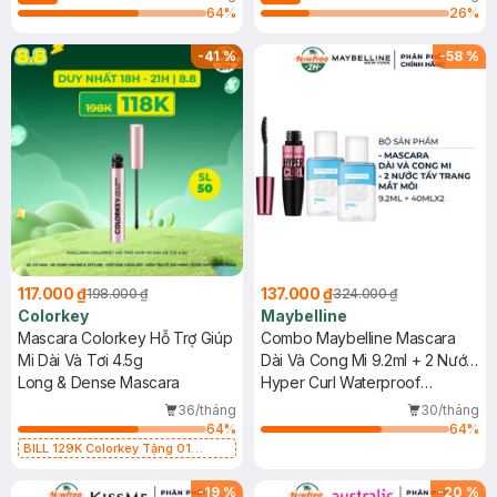
64
%
26
%
-
41
%
-
58
%
117.000 ₫
137.000 ₫
198.000 ₫
324.000 ₫
Colorkey
Maybelline
Mascara Colorkey Hỗ Trợ Giúp
Combo Maybelline Mascara
Mi Dài Và Tơi 4.5g
Dài Và Cong Mi 9.2ml + 2 Nước
Long & Dense Mascara
Tẩy Trang Mắt Môi 40ml
Hyper Curl Waterproof
Mascara + Lip & Eyes Make Up
36/tháng
30/tháng
Remover
64
%
64
%
BILL 129K Colorkey Tặng 01
Gương Trang Điểm Colorkey (SL
có hạn)
-
19
%
-
20
%