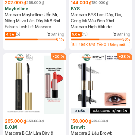
202.000 ₫
144.000 ₫
258.000 ₫
180.000 ₫
Maybelline
BYS
Mascara Maybelline Uốn Mi,
Mascara BYS Làm Dày, Dài,
Nâng Mi và Làm Dày Mi 8.6ml
Cong Mi Màu Đen 10ml
Falsies Lash Lift Mascara
Mascara High Altitude
(5)
6/tháng
(15)
8/tháng
4.8
5.0
64
%
56
%
Bill 499K BYS TẶNG 1 Bông mút
Mastige màu cam nhạt (SL CÓ
HẠN)
-
20
%
-
28
%
285.000 ₫
158.000 ₫
358.000 ₫
219.000 ₫
B.O.M
Browit
Mascara B.O.M Làm Dày &
Mascara 2 Đầu Browit