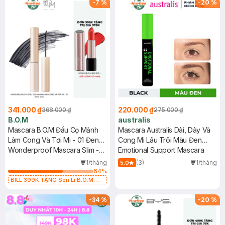
-
7
%
-
20
%
341.000 ₫
220.000 ₫
368.000 ₫
275.000 ₫
B.O.M
australis
Mascara B.O.M Đầu Cọ Mảnh
Mascara Australis Dài, Dày Và
Làm Cong Và Tơi Mi - 01 Đen
Cong Mi Lâu Trôi Màu Đen
4.5g
Wonderproof Mascara Slim -
8.5ml
Emotional Support Mascara
01 Hyper Black
1/tháng
(3)
1/tháng
5.0
64
%
BILL 399K TẶNG Son Lì B.O.M
802 Đỏ Cherry 3.3g trị giá 378K
(SL có hạn)
-
34
%
-
20
%