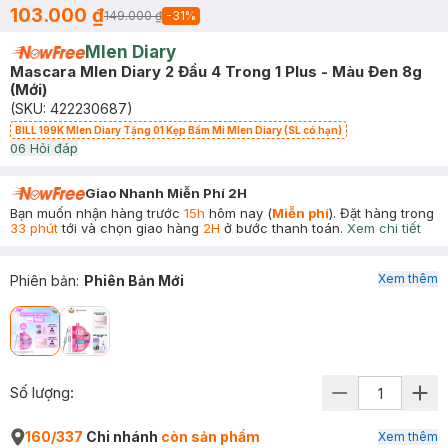
103.000 ₫
149.000 ₫
-
31
%
Mlen Diary
Mascara Mlen Diary 2 Đầu 4 Trong 1 Plus - Màu Đen 8g
(Mới)
(SKU:
422230687
)
BILL 199K Mlen Diary Tặng 01 Kẹp Bấm Mi Mlen Diary (SL có hạn)
0
6
Hỏi đáp
Giao Nhanh Miễn Phí 2H
Bạn muốn nhận hàng trước
15h
hôm nay (
Miễn phí
). Đặt hàng trong
33 phút
tới và chọn giao hàng
2H
ở bước thanh toán.
Xem chi tiết
Xem thêm
Phiên bản
:
Phiên Bản Mới
Số lượng:
160/337
Chi nhánh
còn sản phẩm
Xem thêm