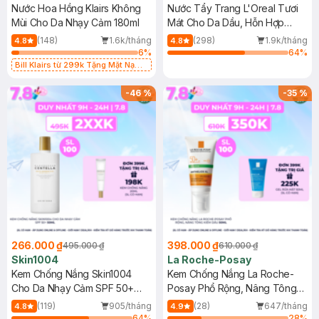
Nước Hoa Hồng Klairs Không
Nước Tẩy Trang L'Oreal Tươi
Mùi Cho Da Nhạy Cảm 180ml
Mát Cho Da Dầu, Hỗn Hợp
400ml
(148)
1.6k/tháng
(298)
1.9k/tháng
4.8
4.8
6
%
64
%
Bill Klairs từ 299k Tặng Mặt Nạ
Làm Dịu Da & Kiểm Soát Dầu Nhờn
25ml (SL Có Hạn)
-
46
%
-
35
%
266.000 ₫
398.000 ₫
495.000 ₫
610.000 ₫
Skin1004
La Roche-Posay
Kem Chống Nắng Skin1004
Kem Chống Nắng La Roche-
Cho Da Nhạy Cảm SPF 50+
Posay Phổ Rộng, Nâng Tông
50ml
Kiềm Dầu 50ml
(119)
905/tháng
(28)
647/tháng
4.8
4.9
64
%
28
%