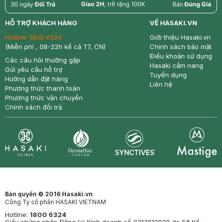
return
nowfree
price
HỖ TRỢ KHÁCH HÀNG
VỀ HASAKI.VN
Hotline:
1800 6324
Giới thiệu Hasaki.vn
(Miễn phí , 08-22h kể cả T7, CN)
Chính sách bảo mật
Điều khoản sử dụng
Các câu hỏi thường gặp
Hasaki cẩm nang
Gửi yêu cầu hỗ trợ
Tuyển dụng
Hướng dẫn đặt hàng
Liên hệ
Phương thức thanh toán
Phương thức vận chuyển
Chính sách đổi trả
Synctives
Clinic
Dermahair
Mastige
Bản quyền © 2016 Hasaki.vn
Công Ty cổ phần HASAKI VIETNAM
Hotline:
1800 6324