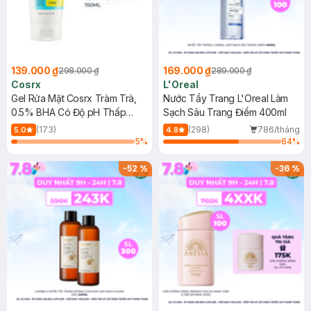
139.000 ₫
169.000 ₫
298.000 ₫
289.000 ₫
Cosrx
L'Oreal
Gel Rửa Mặt Cosrx Tràm Trà,
Nước Tẩy Trang L'Oreal Làm
0.5% BHA Có Độ pH Thấp
Sạch Sâu Trang Điểm 400ml
150ml
(173)
(298)
786/tháng
5.0
4.8
5
%
64
%
-
52
%
-
36
%