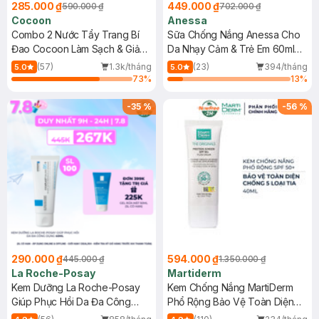
285.000 ₫
449.000 ₫
590.000 ₫
702.000 ₫
Cocoon
Anessa
Combo 2 Nước Tẩy Trang Bí
Sữa Chống Nắng Anessa Cho
Đao Cocoon Làm Sạch & Giảm
Da Nhạy Cảm & Trẻ Em 60ml
Dầu 500ml
(Mới)
(57)
1.3k/tháng
(23)
394/tháng
5.0
5.0
73
%
13
%
-
35
%
-
56
%
290.000 ₫
594.000 ₫
445.000 ₫
1.350.000 ₫
La Roche-Posay
Martiderm
Kem Dưỡng La Roche-Posay
Kem Chống Nắng MartiDerm
Giúp Phục Hồi Da Đa Công
Phổ Rộng Bảo Vệ Toàn Diện
Dụng 40ml
40ml