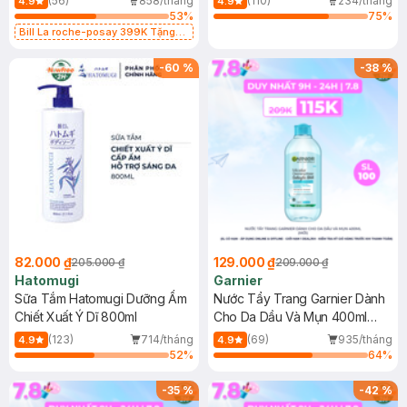
(56)
858/tháng
(110)
234/tháng
4.9
4.9
53
%
75
%
Bill La roche-posay 399K Tặng
Gel rửa mặt da dầu nhạy cảm 50ml
(SL có hạn)
-
60
%
-
38
%
82.000 ₫
129.000 ₫
205.000 ₫
209.000 ₫
Hatomugi
Garnier
Sữa Tắm Hatomugi Dưỡng Ẩm
Nước Tẩy Trang Garnier Dành
Chiết Xuất Ý Dĩ 800ml
Cho Da Dầu Và Mụn 400ml
(Mới)
(123)
714/tháng
(69)
935/tháng
4.9
4.9
52
%
64
%
-
35
%
-
42
%