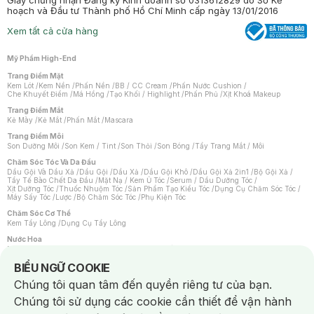
Giấy chứng nhận Đăng ký Kinh doanh số 0313612829 do Sở Kế
hoạch và Đầu tư Thành phố Hồ Chí Minh cấp ngày 13/01/2016
Xem tất cả cửa hàng
Mỹ Phẩm High-End
Trang Điểm Mặt
Kem Lót
/
Kem Nền
/
Phấn Nền
/
BB / CC Cream
/
Phấn Nước Cushion
/
Che Khuyết Điểm
/
Má Hồng
/
Tạo Khối / Highlight
/
Phấn Phủ
/
Xịt Khoá Makeup
Trang Điểm Mắt
Kẻ Mày
/
Kẻ Mắt
/
Phấn Mắt
/
Mascara
Trang Điểm Môi
Son Dưỡng Môi
/
Son Kem / Tint
/
Son Thỏi
/
Son Bóng
/
Tẩy Trang Mắt / Môi
Chăm Sóc Tóc Và Da Đầu
Dầu Gội Và Dầu Xả
/
Dầu Gội
/
Dầu Xả
/
Dầu Gội Khô
/
Dầu Gội Xả 2in1
/
Bộ Gội Xả
/
Tẩy Tế Bào Chết Da Đầu
/
Mặt Nạ / Kem Ủ Tóc
/
Serum / Dầu Dưỡng Tóc
/
Xịt Dưỡng Tóc
/
Thuốc Nhuộm Tóc
/
Sản Phẩm Tạo Kiểu Tóc
/
Dụng Cụ Chăm Sóc Tóc
/
Máy Sấy Tóc
/
Lược
/
Bộ Chăm Sóc Tóc
/
Phụ Kiện Tóc
Chăm Sóc Cơ Thể
Kem Tẩy Lông
/
Dụng Cụ Tẩy Lông
Nước Hoa
Nước Hoa Nữ
/
Nước Hoa Nam
/
Nước Hoa Cao Cấp
/
Xịt Thơm Toàn Thân
/
Nước Hoa Vùng Kín
Notice about cookies usage
BIỂU NGỮ COOKIE
Chăm Sóc Cá Nhân
Chúng tôi quan tâm đến quyền riêng tư của bạn.
Chống Muỗi
/
Khẩu Trang
/
Máy Massage
/
Mặt Nạ Xông Hơi
/
Nước Rửa Tay
/
Sản Phẩm Chăm Sóc Khác
/
Bàn Chải Đánh Răng
/
Bàn Chải Điện
/
Chúng tôi sử dụng các cookie cần thiết để vận hành
Hỗ Trợ Trắng Răng
/
Kem Đánh Răng
/
Máy Tăm Nước
/
Nước Súc Miệng
/
Tăm / Chỉ Nha Khoa
/
Xịt Thơm Miệng
/
Dung Dịch Vệ Sinh
/
Dưỡng Vùng Kín
/