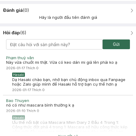
Đánh giá
(
0
)
Hãy là người đầu tiên đánh giá
Hỏi đáp
(
6
)
Gửi
Phạm thuỳ vân
Này vừa chuốt mi thật. Vừa có keo dán mi giả lên phải ko ạ
2026-01-17
Thích
0
Hasaki
Dạ Hasaki chào bạn, nhờ bạn chủ động inbox qua Fanpage
hoặc Zalo giúp mình để Hasaki hỗ trợ bạn cụ thể hơn ạ
2026-01-17
Thích
0
Bao Thuyen
nó có như mascara bình thường k ạ
2026-01-10
Thích
0
Hasaki
Ưu thế nổi bật của Mascara Mlen Diary 2 Đầu 4 Trong 1:
Công thức đột phá 4 trong 1: Mascara sở hữu công thức kép
gồm một đầu mascara giúp chải mi cong dày, một đầu keo