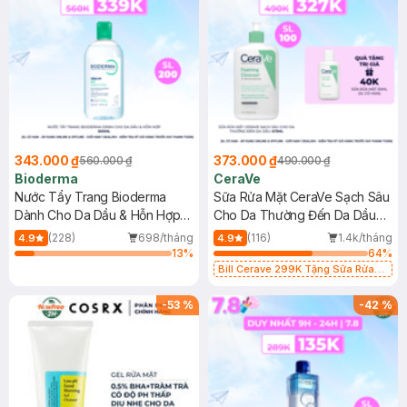
343.000 ₫
373.000 ₫
560.000 ₫
490.000 ₫
Bioderma
CeraVe
Nước Tẩy Trang Bioderma
Sữa Rửa Mặt CeraVe Sạch Sâu
Dành Cho Da Dầu & Hỗn Hợp
Cho Da Thường Đến Da Dầu
500ml
473ml
(228)
698/tháng
(116)
1.4k/tháng
4.9
4.9
13
%
64
%
Bill Cerave 299K Tặng Sữa Rửa
Mặt Cerave 30ml (SL có hạn)
-
53
%
-
42
%