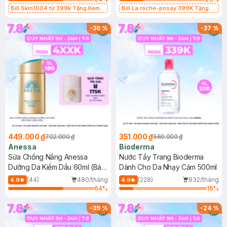
Bill Skin1004 từ 399k Tặng Kem
Bill La roche-posay 399K Tặng
Chống Nắng Cho Da Nhạy Cảm
Gel rửa mặt da dầu nhạy cảm 50ml
SPF 50+ 20ml (SL Có Hạn)
(SL có hạn)
-
36
%
-
37
%
449.000 ₫
351.000 ₫
702.000 ₫
560.000 ₫
Anessa
Bioderma
Sữa Chống Nắng Anessa
Nước Tẩy Trang Bioderma
Dưỡng Da Kiềm Dầu 60ml (Bản
Dành Cho Da Nhạy Cảm 500ml
Mới)
(44)
480/tháng
(228)
832/tháng
4.9
4.9
64
%
16
%
-
39
%
-
24
%