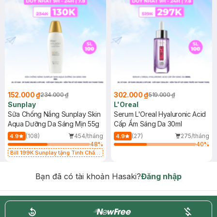
152.000 ₫
302.000 ₫
234.000 ₫
519.000 ₫
Sunplay
L'Oreal
Sữa Chống Nắng Sunplay Skin
Serum L'Oreal Hyaluronic Acid
Aqua Dưỡng Da Sáng Mịn 55g
Cấp Ẩm Sáng Da 30ml
(108)
454/tháng
(27)
275/tháng
4.9
4.9
48
%
40
%
Bill 199K Sunplay tặng Tinh Chất
Chống Nắng 7g trị giá 30K (SL có
hạn)
Bạn đã có tài khoản Hasaki?
Đăng nhập