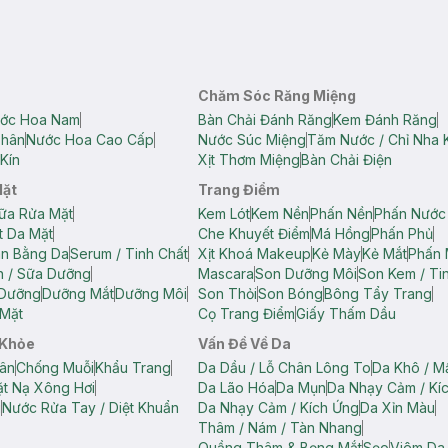
Chăm Sóc Răng Miệng
ớc Hoa Nam
Bàn Chải Đánh Răng
Kem Đánh Răng
Thân
Nước Hoa Cao Cấp
Nước Súc Miệng
Tăm Nước / Chỉ Nha 
Kín
Xịt Thơm Miệng
Bàn Chải Điện
Mặt
Trang Điểm
ữa Rửa Mặt
Kem Lót
Kem Nền
Phấn Nền
Phấn Nước
t Da Mặt
Che Khuyết Điểm
Má Hồng
Phấn Phủ
ân Bằng Da
Serum / Tinh Chất
Xịt Khoá Makeup
Kẻ Mày
Kẻ Mắt
Phấn 
n / Sữa Dưỡng
Mascara
Son Dưỡng Môi
Son Kem / Tin
 Dưỡng
Dưỡng Mắt
Dưỡng Môi
Son Thỏi
Son Bóng
Bông Tẩy Trang
Mặt
Cọ Trang Điểm
Giấy Thấm Dầu
 Khỏe
Vấn Đề Về Da
ân
Chống Muỗi
Khẩu Trang
Da Dầu / Lỗ Chân Lông To
Da Khô / M
t Nạ Xông Hơi
Da Lão Hóa
Da Mụn
Da Nhạy Cảm / Kí
g
Nước Rửa Tay / Diệt Khuẩn
Da Nhạy Cảm / Kích Ứng
Da Xỉn Màu
Thâm / Nám / Tàn Nhang
Quầng Thâm & Bọng Mắt
Sẹo
Viêm Da