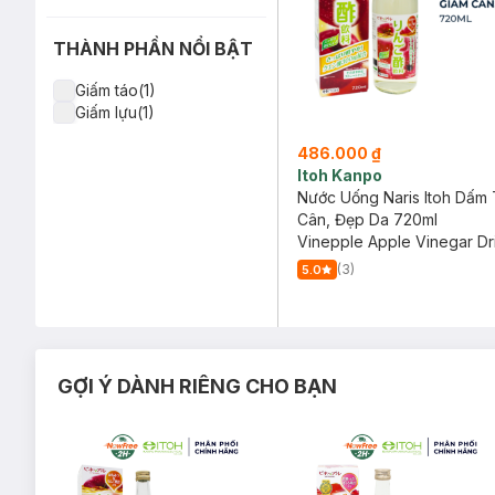
THÀNH PHẦN NỔI BẬT
Giấm táo(1)
Giấm lựu(1)
486.000 ₫
Itoh Kanpo
Nước Uống Naris Itoh Dấm
Cân, Đẹp Da 720ml
Vinepple Apple Vinegar Dr
(3)
5.0
GỢI Ý DÀNH RIÊNG CHO BẠN