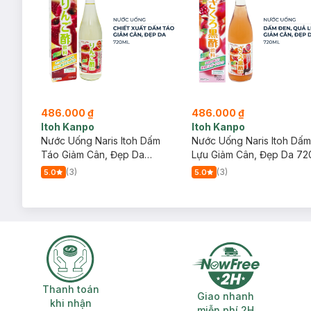
486.000 ₫
486.000 ₫
Itoh Kanpo
Itoh Kanpo
Nước Uống Naris Itoh Dấm
Nước Uống Naris Itoh Dấm
Táo Giảm Cân, Đẹp Da
Lựu Giảm Cân, Đẹp Da 72
720ml
(3)
(3)
5.0
5.0
Thanh toán khi nhận hàng
Giao nhanh miễ
Thanh toán
Giao nhanh
khi nhận
miễn phí 2H