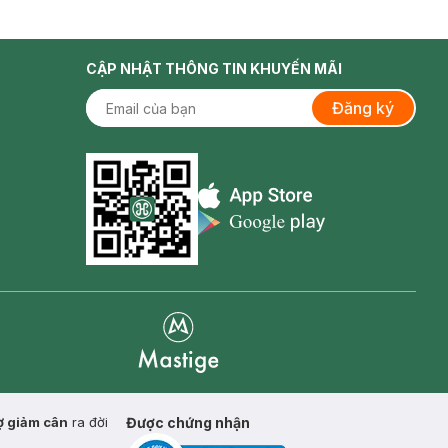
CẬP NHẬT THÔNG TIN KHUYẾN MÃI
Đăng ký
Appstore icon
Goolge Play icon
Mastige
ợ giảm cân
ra đời
Được chứng nhận