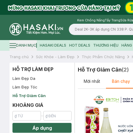
Kem Chống Nắng
Tẩy Trang
Sữa Rửa
Logo
DANH MỤC
HASAKI DEALS
HOT DEALS
THƯƠNG HIỆU
HÀNG 
Hamburger icon
Trang chủ
Sức Khỏe - Làm Đẹp
Thực Phẩm Chức Năng
HỖ TRỢ LÀM ĐẸP
Hỗ Trợ Giảm Cân
(
2
)
Làm Đẹp Da
Mới nhất
Bán chạy
Làm Đẹp Tóc
Hỗ Trợ Giảm Cân
KHOẢNG GIÁ
Áp dụng