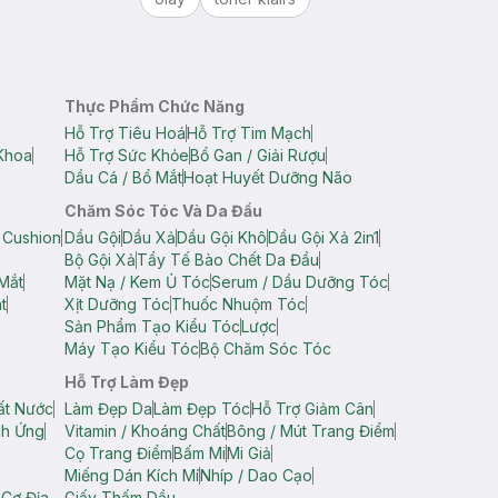
Thực Phẩm Chức Năng
Hỗ Trợ Tiêu Hoá
Hỗ Trợ Tim Mạch
Khoa
Hỗ Trợ Sức Khỏe
Bổ Gan / Giải Rượu
Dầu Cá / Bổ Mắt
Hoạt Huyết Dưỡng Não
Chăm Sóc Tóc Và Da Đầu
 Cushion
Dầu Gội
Dầu Xả
Dầu Gội Khô
Dầu Gội Xả 2in1
Bộ Gội Xả
Tẩy Tế Bào Chết Da Đầu
Mắt
Mặt Nạ / Kem Ủ Tóc
Serum / Dầu Dưỡng Tóc
t
Xịt Dưỡng Tóc
Thuốc Nhuộm Tóc
Sản Phẩm Tạo Kiểu Tóc
Lược
Máy Tạo Kiểu Tóc
Bộ Chăm Sóc Tóc
Hỗ Trợ Làm Đẹp
ất Nước
Làm Đẹp Da
Làm Đẹp Tóc
Hỗ Trợ Giảm Cân
ch Ứng
Vitamin / Khoáng Chất
Bông / Mút Trang Điểm
Cọ Trang Điểm
Bấm Mi
Mi Giả
Miếng Dán Kích Mí
Nhíp / Dao Cạo
 Cơ Địa
Giấy Thấm Dầu