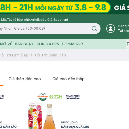
 Mặt
Tẩy tế bào chết
Ariel
Nước Giặt
Bagsmart
Đăng 
Search icon
Tài kh
T
MỚI VỀ
BÁN CHẠY
CLINIC & SPA
DERMAHAIR
Hỗ Trợ Làm Đẹp
Hỗ Trợ Giảm Cân
Giá thấp đến cao
Giá cao đến thấp