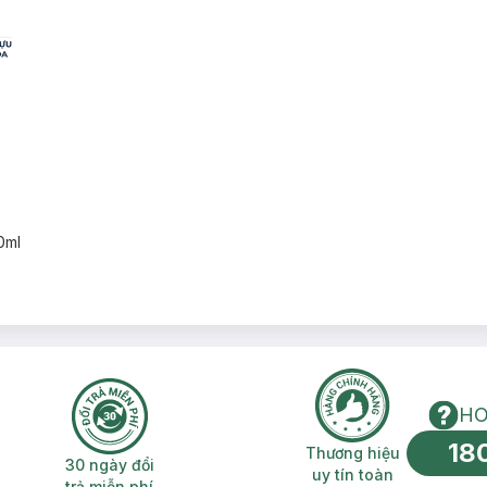
0ml
HO
18
n phí 2H
30 ngày đổi trả miễn phí
Thương hiệu uy 
Thương hiệu
30 ngày đổi
uy tín toàn
trả miễn phí