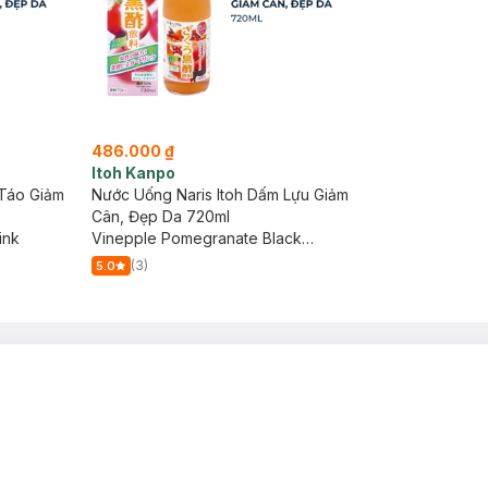
486.000 ₫
Itoh Kanpo
 Táo Giảm
Nước Uống Naris Itoh Dấm Lựu Giảm
Cân, Đẹp Da 720ml
ink
Vinepple Pomegranate Black
Vinegar Drink
(3)
5.0