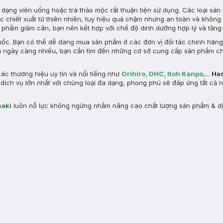
dạng viên uống hoặc trà thảo mộc rất thuận tiện sử dụng. Các loại sả
 chiết xuất từ thiên nhiên, tuy hiệu quả chậm nhưng an toàn và không
 phẩm giảm cân, bạn nên kết hợp với chế độ dinh dưỡng hợp lý và tăn
ốc. Bạn có thể dễ dàng mua sản phẩm ở các đơn vị đối tác chính hãn
iả ngày càng nhiều, bạn cần tìm đến những cơ sở cung cấp sản phẩm c
ác thương hiệu uy tín và nổi tiếng như
Orihiro
,
DHC
,
Itoh Kanpo
,...
Ha
dịch vụ lớn nhất với chủng loại đa dạng, phong phú sẽ đáp ứng tất cả
aki
luôn nỗ lực không ngừng nhằm nâng cao chất lượng sản phẩm & d