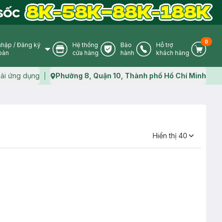
0
nhập
/
Đăng ký
Hệ thống
Bảo
Hỗ trợ
User Icon
Store Icon
Warranty Icon
Phone Icon
Cart I
oản
cửa hàng
hành
khách hàng
ải ứng dụng
Phường 8, Quận 10, Thành phố Hồ Chí Minh
Map icon
Hiển thị
40