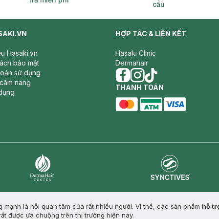
cầu
SAKI.VN
HỢP TÁC & LIÊN KẾT
iệu Hasaki.vn
Hasaki Clinic
sách bảo mật
Dermahair
hoản sử dụng
 cẩm nang
facebook
THANH TOÁN
instagram
tiktok
dụng
master card
ATM card
visa card
Synctives
Dermahair
 mạnh là nỗi quan tâm của rất nhiều người. Vì thế, các sản phẩm
hỗ tr
ất được ưa chuộng trên thị trường hiện nay.