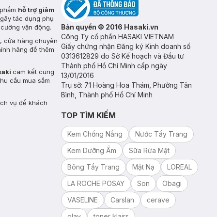
n phẩm
hỗ trợ giảm
 gây tác dụng phụ
Bản quyền © 2016 Hasaki.vn
g cường vận động.
Công Ty cổ phần HASAKI VIETNAM
g, cửa hàng chuyên
Giấy chứng nhận Đăng ký Kinh doanh số
hính hãng để thêm
0313612829 do Sở Kế hoạch và Đầu tư
Thành phố Hồ Chí Minh cấp ngày
saki
cam kết cung
13/01/2016
 nhu cầu mua sắm
Trụ sở: 71 Hoàng Hoa Thám, Phường Tân
Bình, Thành phố Hồ Chí Minh
ịch vụ để khách
TOP TÌM KIẾM
Kem Chống Nắng
Nước Tẩy Trang
Kem Dưỡng Ẩm
Sữa Rửa Mặt
Bông Tẩy Trang
Mặt Nạ
LOREAL
LA ROCHE POSAY
Son
Obagi
VASELINE
Carslan
cerave
olay
toner klairs