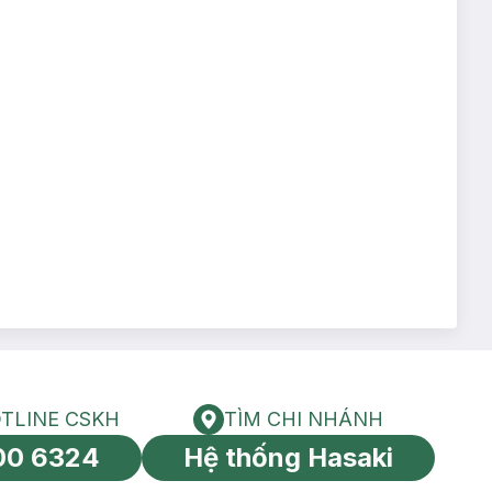
TLINE CSKH
TÌM CHI NHÁNH
HOTLINE CSKH
Tìm chi nhánh
00 6324
Hệ thống Hasaki
tín toàn cầu