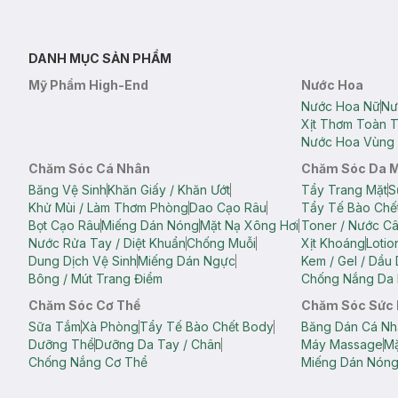
DANH MỤC SẢN PHẨM
Mỹ Phẩm High-End
Nước Hoa
Nước Hoa Nữ
Nư
Xịt Thơm Toàn 
Nước Hoa Vùng 
Chăm Sóc Cá Nhân
Chăm Sóc Da 
Băng Vệ Sinh
Khăn Giấy / Khăn Ướt
Tẩy Trang Mặt
S
Khử Mùi / Làm Thơm Phòng
Dao Cạo Râu
Tẩy Tế Bào Chế
Bọt Cạo Râu
Miếng Dán Nóng
Mặt Nạ Xông Hơi
Toner / Nước C
Nước Rửa Tay / Diệt Khuẩn
Chống Muỗi
Xịt Khoáng
Lotio
Dung Dịch Vệ Sinh
Miếng Dán Ngực
Kem / Gel / Dầu
Bông / Mút Trang Điểm
Chống Nắng Da 
Chăm Sóc Cơ Thể
Chăm Sóc Sức
Sữa Tắm
Xà Phòng
Tẩy Tế Bào Chết Body
Băng Dán Cá Nh
Dưỡng Thể
Dưỡng Da Tay / Chân
Máy Massage
Mặ
Chống Nắng Cơ Thể
Miếng Dán Nón