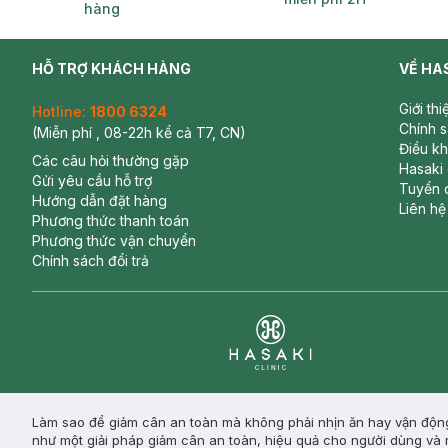
hàng
HỖ TRỢ KHÁCH HÀNG
VỀ HA
Giới th
Hotline:
1800 6324
Chính 
(Miễn phí , 08-22h kể cả T7, CN)
Điều k
Các câu hỏi thường gặp
Hasaki
Gửi yêu cầu hỗ trợ
Tuyển 
Hướng dẫn đặt hàng
Liên hệ
Phương thức thanh toán
Phương thức vận chuyển
Chính sách đổi trả
Clinic
Làm sao để giảm cân an toàn mà không phải nhịn ăn hay vận động
như một giải pháp giảm cân an toàn, hiệu quả cho người dùng và r