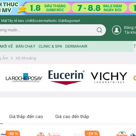
 Mặt
Tẩy tế bào chết
Bioderma
Nước Giặt
Bagsmart
Đăng 
Search icon
Tài kh
T
MỚI VỀ
BÁN CHẠY
CLINIC & SPA
DERMAHAIR
g Ẩm
Xịt Khoáng
Giá thấp đến cao
Giá cao đến thấp
-
53
%
-
29
%