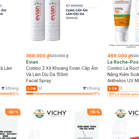
368.000 ₫
469.000 ₫
520.000 ₫
620
Evian
La Roche-Pos
Và Làm
Combo 2 Xịt Khoáng Evian Cấp Ẩm
Combo La Roc
Và Làm Dịu Da 150ml
Nắng Kiểm Soát
Facial Spray
Anthelios UV M
Gel-Cream 50ml
3/tháng
(9)
2/tháng
(1)
5.0
5.0
Water Sensitiv
64
%
11
%
Bill La roche-po
mặt da dầu nhạy 
-
30
%
-
16
%