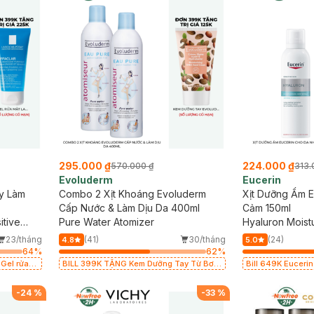
295.000 ₫
224.000 ₫
570.000 ₫
313.
Evoluderm
Eucerin
y Làm
Combo 2 Xịt Khoáng Evoluderm
Xịt Dưỡng Ẩm 
Cấp Nước & Làm Dịu Da 400ml
Cảm 150ml
itive
Pure Water Atomizer
Hyaluron Moistu
23/tháng
(41)
30/tháng
(24)
4.8
5.0
64
%
62
%
 Gel rửa
BILL 399K TẶNG Kem Dưỡng Tay Từ Bơ
Bill 649K Euceri
ó hạn)
Hạt Mỡ Cấp Ẩm 50ml trị giá 125K (SL có
Sáng Da 30ml trị 
hạn)
-
24
%
-
33
%