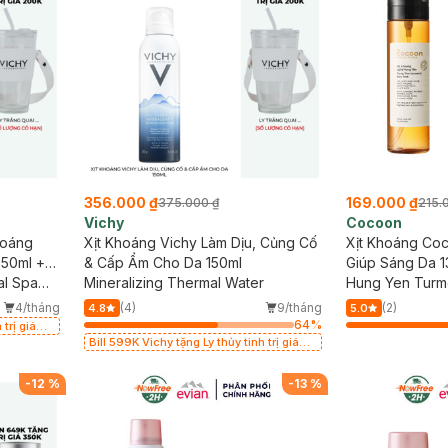
356.000 ₫
169.000 ₫
375.000 ₫
215.
Vichy
Cocoon
hoáng
Xịt Khoáng Vichy Làm Dịu, Củng Cố
Xịt Khoáng Co
 50ml +
& Cấp Ẩm Cho Da 150ml
Giúp Sáng Da 1
al Spa
Mineralizing Thermal Water
Hung Yen Turme
4/tháng
(4)
9/tháng
(2)
4.8
5.0
64
%
 trị giá
Bill 599K Vichy tặng Ly thủy tinh trị giá
200K (SL có hạn)
-
12
%
-
13
%