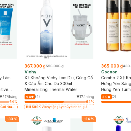
367.000 ₫
365.000 ₫
550.000 ₫
430.
Vichy
Cocoon
y Làm
Xịt Khoáng Vichy Làm Dịu, Củng Cố
Combo 2 Xịt K
& Cấp Ẩm Cho Da 300ml
Hưng Yên Sáng
itive
Mineralizing Thermal Water
Hung Yen Turme
27/tháng
(4)
17/tháng
(2)
4.8
5.0
64
%
64
%
 Gel rửa
Bill 599K Vichy tặng Ly thủy tinh trị giá
ó hạn)
200K (SL có hạn)
-
30
%
-
24
%