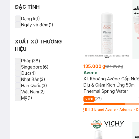
ĐẶC TÍNH
Dạng lì(1)
Ngày và đêm(1)
XUẤT XỨ THƯƠNG
HIỆU
Pháp(38)
135.000 ₫
194.000 ₫
Singapore(6)
Avène
Ðức(4)
Xịt Khoáng Avène Cấp Nướ
Nhật Bản(3)
Dịu & Giảm Kích Ứng 50ml
Hàn Quốc(3)
Thermal Spring Water
Việt Nam(2)
Mỹ(1)
(27)
5.0
Bill 3 brand Avene - Aderma - 
399k tặng túi đựng mỹ phẩm trị 
(SL có hạn)