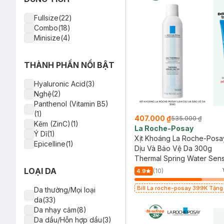
Freeplus(1)
NYX(1)
Fullsize(22)
Naris Cosmetics(1)
Combo(18)
Minisize(4)
THÀNH PHẦN NỔI BẬT
Hyaluronic Acid(3)
Nghệ(2)
Panthenol (Vitamin B5)
(1)
407.000 ₫
535.000 ₫
Kẽm (ZinC)(1)
La Roche-Posay
Ý Dĩ(1)
Xịt Khoáng La Roche-Posa
Epicelline(1)
Dịu Và Bảo Vệ Da 300g
Thermal Spring Water Sens
Skin
LOẠI DA
(10)
4.9
Bill La roche-posay 399K Tặng
Da thường/Mọi loại
mặt da dầu nhạy cảm 50ml (SL c
da(33)
Da nhạy cảm(8)
Da dầu/Hỗn hợp dầu(3)