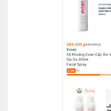
369.000 ₫
445.000 ₫
Evian
Xịt Khoáng Evian Cấp Ẩm 
Dịu Da 300ml
Facial Spray
(9)
5.0