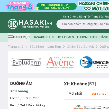
Kem Chống Nắng
Tẩy Trang
Sữa Rửa
Logo
DANH MỤC
HASAKI DEALS
HOT DEALS
THƯƠNG HIỆU
HÀNG 
Hamburger icon
Trang chủ
Sức Khỏe - Làm Đẹp
Chăm Sóc Da Mặt
Dưỡn
DƯỠNG ẨM
Xịt Khoáng
(
57
)
Xịt Khoáng
Mới nhất
Bán chạy
Lotion / Sữa Dưỡng
Kem / Gel / Dầu Dưỡng