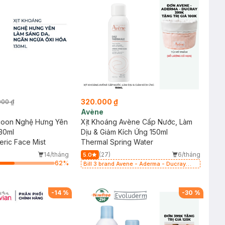
320.000 ₫
000 ₫
Avène
coon Nghệ Hưng Yên
Xịt Khoáng Avène Cấp Nước, Làm
30ml
Dịu & Giảm Kích Ứng 150ml
ric Face Mist
Thermal Spring Water
14/tháng
(27)
6/tháng
5.0
62
%
Bill 3 brand Avene - Aderma - Ducray
399k tặng túi đựng mỹ phẩm trị giá 100k
(SL có hạn)
-
14
%
-
30
%