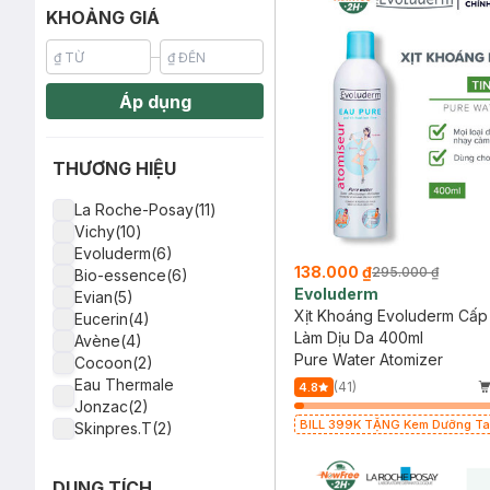
KHOẢNG GIÁ
Áp dụng
THƯƠNG HIỆU
La Roche-Posay(11)
Vichy(10)
Evoluderm(6)
138.000 ₫
295.000 ₫
Bio-essence(6)
Evoluderm
Evian(5)
Xịt Khoáng Evoluderm Cấp
Eucerin(4)
Làm Dịu Da 400ml
Avène(4)
Pure Water Atomizer
Cocoon(2)
Eau Thermale
(41)
4.8
Jonzac(2)
BILL 399K TẶNG Kem Dưỡng Ta
Skinpres.T(2)
Hạt Mỡ Cấp Ẩm 50ml trị giá 125K
Hatomugi(1)
hạn)
So'Natural(1)
DUNG TÍCH