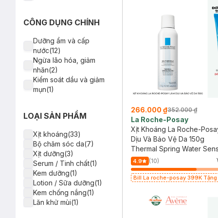
CÔNG DỤNG CHÍNH
Dưỡng ẩm và cấp
nước(12)
Ngừa lão hóa, giảm
nhăn(2)
Kiểm soát dầu và giảm
mụn(1)
266.000 ₫
352.000 ₫
LOẠI SẢN PHẨM
La Roche-Posay
Xịt Khoáng La Roche-Posa
Xịt khoáng(33)
Dịu Và Bảo Vệ Da 150g
Bộ chăm sóc da(7)
Thermal Spring Water Sens
Xịt dưỡng(3)
Skin
(10)
4.9
Serum / Tinh chất(1)
Kem dưỡng(1)
Bill La roche-posay 399K Tặng
Lotion / Sữa dưỡng(1)
mặt da dầu nhạy cảm 50ml (SL c
Kem chống nắng(1)
Lăn khử mùi(1)