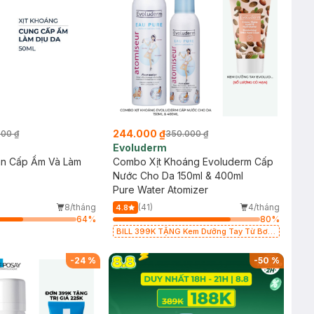
244.000 ₫
000 ₫
350.000 ₫
Evoluderm
an Cấp Ẩm Và Làm
Combo Xịt Khoáng Evoluderm Cấp
Nước Cho Da 150ml & 400ml
Pure Water Atomizer
8/tháng
(41)
4/tháng
4.8
64
%
80
%
BILL 399K TẶNG Kem Dưỡng Tay Từ Bơ
Hạt Mỡ Cấp Ẩm 50ml trị giá 125K (SL có
hạn)
-
24
%
-
50
%