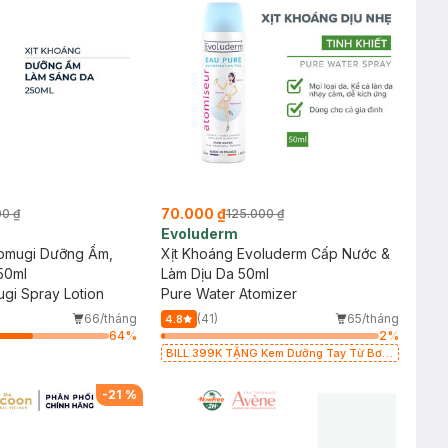
70.000 ₫
00 ₫
125.000 ₫
Evoluderm
tomugi Dưỡng Ẩm,
Xịt Khoáng Evoluderm Cấp Nước &
50ml
Làm Dịu Da 50ml
gi Spray Lotion
Pure Water Atomizer
66/tháng
(41)
65/tháng
4.8
64
%
2
%
BILL 399K TẶNG Kem Dưỡng Tay Từ Bơ
Hạt Mỡ Cấp Ẩm 50ml trị giá 125K (SL có
hạn)
-
21
%