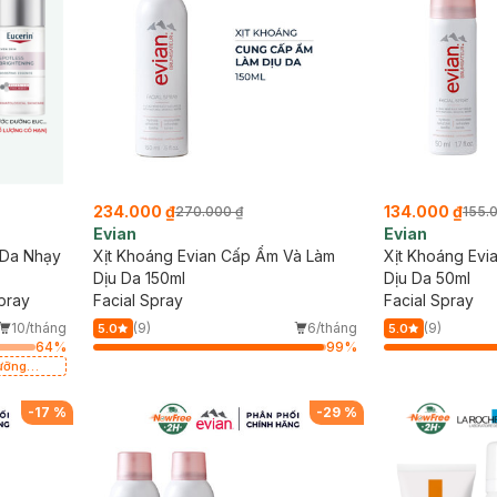
234.000 ₫
134.000 ₫
270.000 ₫
155.
Evian
Evian
 Da Nhạy
Xịt Khoáng Evian Cấp Ẩm Và Làm
Xịt Khoáng Evi
Dịu Da 150ml
Dịu Da 50ml
pray
Facial Spray
Facial Spray
10/tháng
(9)
6/tháng
(9)
5.0
5.0
64
%
99
%
ưỡng
có hạn)
-
17
%
-
29
%