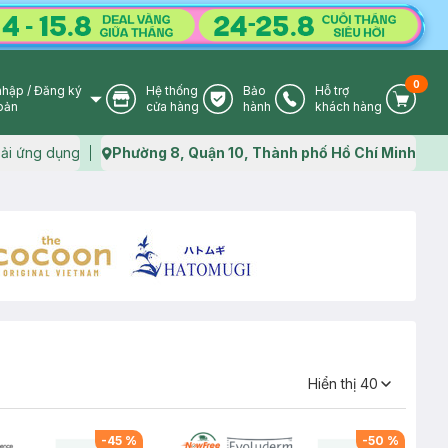
0
nhập
/
Đăng ký
Hệ thống
Bảo
Hỗ trợ
User Icon
Store Icon
Warranty Icon
Phone Icon
Cart I
oản
cửa hàng
hành
khách hàng
ải ứng dụng
Phường 8, Quận 10, Thành phố Hồ Chí Minh
Map icon
Hiển thị
40
-
45
%
-
50
%