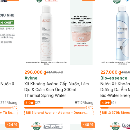
296.000 ₫
227.000 ₫
417.000 ₫
412.
Avène
Bio-essence
 Nước &
Xịt Khoáng Avène Cấp Nước, Làm
Nước Xịt Khoá
Dịu & Giảm Kích Ứng 300ml
Dưỡng Da Ẩm M
Thermal Spring Water
300ml
Bio-Water Ener
274/tháng
(27)
112/tháng
(9)
5.0
4.9
4
%
64
%
y Từ Bơ
Bill 3 brand Avene - Aderma - Ducray
Bill từ 379k Bioessenc
 (SL có
399k tặng túi đựng mỹ phẩm trị giá 100k
Bào Chết 60g
(SL có hạn)
-
24
%
-
48
%