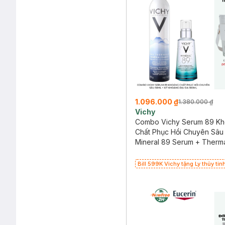
1.096.000 ₫
1.380.000 ₫
Vichy
Combo Vichy Serum 89 K
Chất Phục Hồi Chuyên Sâu
Xịt Khoáng Dịu Da 300ml
Mineral 89 Serum + Therm
Water 300ml
Bill 599K Vichy tặng Ly thủy tinh
200K (SL có hạn)