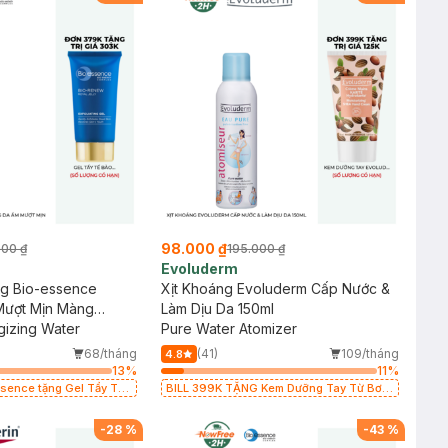
98.000 ₫
000 ₫
195.000 ₫
Evoluderm
ng Bio-essence
Xịt Khoáng Evoluderm Cấp Nước &
ượt Mịn Màng
Làm Dịu Da 150ml
gizing Water
Pure Water Atomizer
68/tháng
(41)
109/tháng
4.8
13
%
11
%
e tặng Gel Tẩy Tế
BILL 399K TẶNG Kem Dưỡng Tay Từ Bơ
Hạt Mỡ Cấp Ẩm 50ml trị giá 125K (SL có
hạn)
-
28
%
-
43
%