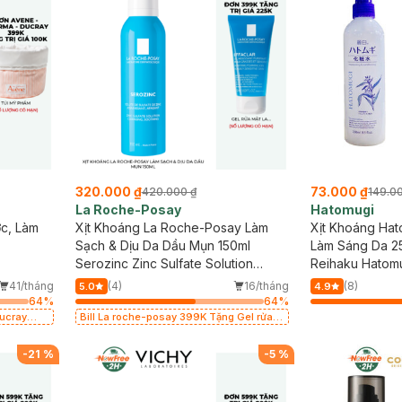
320.000 ₫
73.000 ₫
420.000 ₫
149.0
La Roche-Posay
Hatomugi
c, Làm
Xịt Khoáng La Roche-Posay Làm
Xịt Khoáng Ha
Sạch & Dịu Da Dầu Mụn 150ml
Làm Sáng Da 2
Serozinc Zinc Sulfate Solution
Reihaku Hatomu
Cleansing, Soothing
41/tháng
(4)
16/tháng
(8)
5.0
4.9
64
%
64
%
Ducray
Bill La roche-posay 399K Tặng Gel rửa
giá 100k
mặt da dầu nhạy cảm 50ml (SL có hạn)
-
21
%
-
5
%