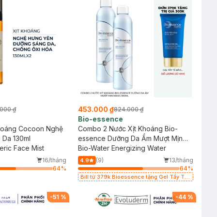
453.000 ₫
000 ₫
824.000 ₫
Bio-essence
hoáng Cocoon Nghệ
Combo 2 Nước Xịt Khoáng Bio-
 Da 130ml
essence Dưỡng Da Ẩm Mượt Mịn
ric Face Mist
Màng 300ml
Bio-Water Energizing Water
16/tháng
(9)
13/tháng
4.9
64
%
64
%
Bill từ 379k Bioessence tặng Gel Tẩy Tế
Bào Chết 60g
-
51
%
-
44
%