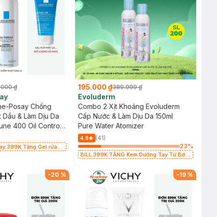
195.000 ₫
.000 ₫
389.999 ₫
ay
Evoluderm
he-Posay Chống
Combo 2 Xịt Khoáng Evoluderm
 Dầu & Làm Dịu Da
Cấp Nước & Làm Dịu Da 150ml
une 400 Oil Control
Pure Water Atomizer
 & Thermal Spring
(41)
4.8
e Skin 50g
23
%
say 399K Tặng Gel rửa
cảm 50ml (SL có hạn)
BILL 399K TẶNG Kem Dưỡng Tay Từ Bơ
Hạt Mỡ Cấp Ẩm 50ml trị giá 125K (SL có
hạn)
-
20
%
-
19
%