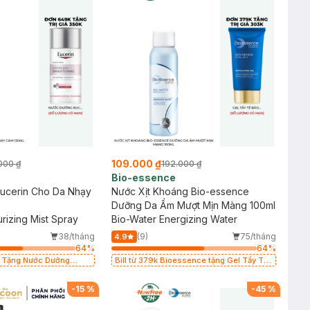
109.000 ₫
000 ₫
192.000 ₫
Bio-essence
Eucerin Cho Da Nhạy
Nước Xịt Khoáng Bio-essence
Dưỡng Da Ẩm Mượt Mịn Màng 100ml
rizing Mist Spray
Bio-Water Energizing Water
38/tháng
(9)
75/tháng
4.9
64
%
64
%
n Tặng Nước Dưỡng
Bill từ 379k Bioessence tặng Gel Tẩy Tế
giá 350K (SL có hạn)
Bào Chết 60g
-
15
%
-
45
%