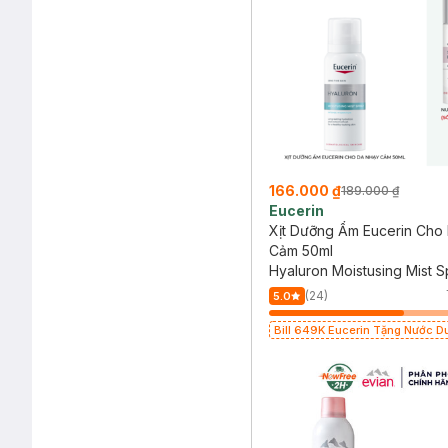
166.000 ₫
189.000 ₫
Eucerin
Xịt Dưỡng Ẩm Eucerin Cho
Cảm 50ml
Hyaluron Moistusing Mist S
(24)
5.0
Bill 649K Eucerin Tặng Nước D
Sáng Da 30ml trị giá 350K (SL 