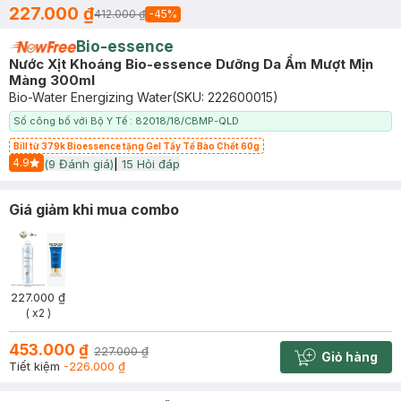
227.000 ₫
412.000 ₫
-
45
%
Bio-essence
Nước Xịt Khoáng Bio-essence Dưỡng Da Ẩm Mượt Mịn
Màng 300ml
Bio-Water Energizing Water
(SKU:
222600015
)
Số công bố với Bộ Y Tế : 82018/18/CBMP-QLD
Bill từ 379k Bioessence tặng Gel Tẩy Tế Bào Chết 60g
4.9
(
9
Đánh giá)
|
15
Hỏi đáp
Start Icon
Giá giảm khi mua combo
227.000 ₫
( x2 )
453.000 ₫
227.000 ₫
Giỏ hàng
Cart plus 
Tiết kiệm
-226.000 ₫