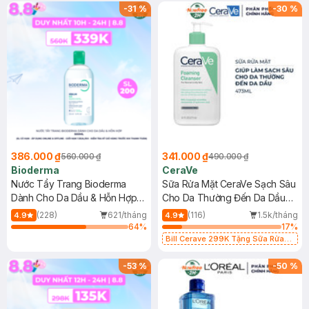
-
31
%
-
30
%
386.000 ₫
341.000 ₫
560.000 ₫
490.000 ₫
Bioderma
CeraVe
Nước Tẩy Trang Bioderma
Sữa Rửa Mặt CeraVe Sạch Sâu
Dành Cho Da Dầu & Hỗn Hợp
Cho Da Thường Đến Da Dầu
500ml
473ml
(228)
621/tháng
(116)
1.5k/tháng
4.9
4.9
64
%
17
%
Bill Cerave 299K Tặng Sữa Rửa
Mặt Cerave 30ml (SL có hạn)
-
53
%
-
50
%