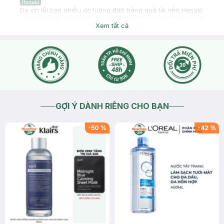
Hasaki
Dạ xin lỗi bạn nhiều do lượng đơn hàng quá tải nên Hasaki
cần thời gian gửi đến bạn ạ, trường hợp này bạn thông cảm
đặt hàng và chờ nhận hàng theo dự kiến trên đơn giúp
Xem tất cả
Hasaki ạ
2025-11-24
Thích
0
GỢI Ý DÀNH RIÊNG CHO BẠN
-
50
%
-
42
%