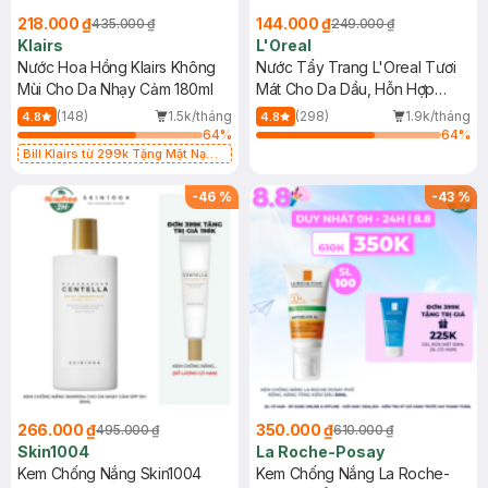
218.000 ₫
144.000 ₫
435.000 ₫
249.000 ₫
Klairs
L'Oreal
Nước Hoa Hồng Klairs Không
Nước Tẩy Trang L'Oreal Tươi
Mùi Cho Da Nhạy Cảm 180ml
Mát Cho Da Dầu, Hỗn Hợp
400ml
(148)
1.5k/tháng
(298)
1.9k/tháng
4.8
4.8
64
%
64
%
Bill Klairs từ 299k Tặng Mặt Nạ
Làm Dịu Da & Kiểm Soát Dầu Nhờn
25ml (SL Có Hạn)
-
46
%
-
43
%
266.000 ₫
350.000 ₫
495.000 ₫
610.000 ₫
Skin1004
La Roche-Posay
Kem Chống Nắng Skin1004
Kem Chống Nắng La Roche-