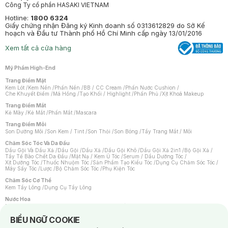
Công Ty cổ phần HASAKI VIETNAM
Hotline:
1800 6324
Giấy chứng nhận Đăng ký Kinh doanh số 0313612829 do Sở Kế
hoạch và Đầu tư Thành phố Hồ Chí Minh cấp ngày 13/01/2016
Xem tất cả cửa hàng
Mỹ Phẩm High-End
Trang Điểm Mặt
Kem Lót
/
Kem Nền
/
Phấn Nền
/
BB / CC Cream
/
Phấn Nước Cushion
/
Che Khuyết Điểm
/
Má Hồng
/
Tạo Khối / Highlight
/
Phấn Phủ
/
Xịt Khoá Makeup
Trang Điểm Mắt
Kẻ Mày
/
Kẻ Mắt
/
Phấn Mắt
/
Mascara
Trang Điểm Môi
Son Dưỡng Môi
/
Son Kem / Tint
/
Son Thỏi
/
Son Bóng
/
Tẩy Trang Mắt / Môi
Chăm Sóc Tóc Và Da Đầu
Dầu Gội Và Dầu Xả
/
Dầu Gội
/
Dầu Xả
/
Dầu Gội Khô
/
Dầu Gội Xả 2in1
/
Bộ Gội Xả
/
Tẩy Tế Bào Chết Da Đầu
/
Mặt Nạ / Kem Ủ Tóc
/
Serum / Dầu Dưỡng Tóc
/
Xịt Dưỡng Tóc
/
Thuốc Nhuộm Tóc
/
Sản Phẩm Tạo Kiểu Tóc
/
Dụng Cụ Chăm Sóc Tóc
/
Máy Sấy Tóc
/
Lược
/
Bộ Chăm Sóc Tóc
/
Phụ Kiện Tóc
Chăm Sóc Cơ Thể
Kem Tẩy Lông
/
Dụng Cụ Tẩy Lông
Nước Hoa
Nước Hoa Nữ
/
Nước Hoa Nam
/
Nước Hoa Cao Cấp
/
Xịt Thơm Toàn Thân
/
Nước Hoa Vùng Kín
Notice about cookies usage
BIỂU NGỮ COOKIE
Chăm Sóc Cá Nhân