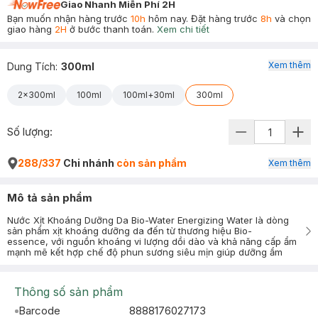
Giao Nhanh Miễn Phí 2H
Bạn muốn nhận hàng trước
10h
hôm nay. Đặt hàng trước
8h
và chọn
giao hàng
2H
ở bước thanh toán.
Xem chi tiết
Xem thêm
Dung Tích
:
300ml
2x300ml
100ml
100ml+30ml
300ml
Số lượng:
288/337
Chi nhánh
còn sản phẩm
Xem thêm
Mô tả sản phẩm
Nước Xịt Khoáng Dưỡng Da Bio-Water Energizing Water là dòng
sản phẩm xịt khoáng dưỡng da đến từ thương hiệu Bio-
essence, với nguồn khoáng vi lượng dồi dào và khả năng cấp ẩm
mạnh mẽ kết hợp chế độ phun sương siêu mịn giúp dưỡng ẩm
Thông số sản phẩm
Barcode
8888176027173