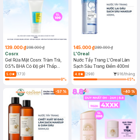
139.000 ₫
145.000 ₫
298.000 ₫
289.000 ₫
Cosrx
L'Oreal
Gel Rửa Mặt Cosrx Tràm Trà,
Nước Tẩy Trang L'Oreal Làm
0.5% BHA Có Độ pH Thấp
Sạch Sâu Trang Điểm 400ml
150ml
(173)
(298)
916/tháng
5.0
4.8
8
%
45
%
-
57
%
-
40
%