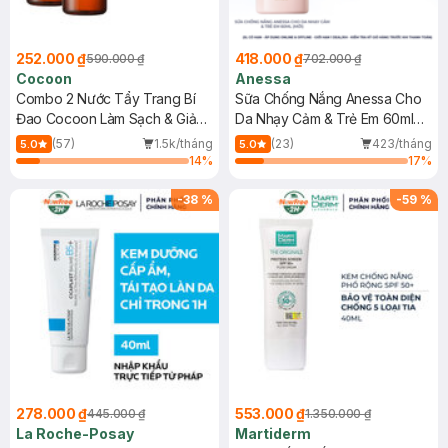
252.000 ₫
418.000 ₫
590.000 ₫
702.000 ₫
Cocoon
Anessa
Combo 2 Nước Tẩy Trang Bí
Sữa Chống Nắng Anessa Cho
Đao Cocoon Làm Sạch & Giảm
Da Nhạy Cảm & Trẻ Em 60ml
Dầu 500ml
(Mới)
(57)
1.5k/tháng
(23)
423/tháng
5.0
5.0
14
%
17
%
-
38
%
-
59
%
278.000 ₫
553.000 ₫
445.000 ₫
1.350.000 ₫
La Roche-Posay
Martiderm