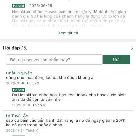
-
2025-06-28
Hasaki
Hasaki xin chào! Hasaki cảm ơn Le trực ly đã dành thời gian
đánh giá. Sự hài lòng của khách hàng là động lực to lớn để
Hasaki ngày càng phát triển hơn nữa về chất lượng dịch vụ.
Cảm ơn bạn đã tin tưởng và mua sắm tại Hasaki!
Xem tất cả
Phan Thị Thu Vân
Đã mua hàng
2025-05-05
Hỏi đáp
(
15
)
trước giờ mình sử dụng cũng vài loại nhưng ưng nhất là tia xịt
của loại này, tia xịt rất rất ok luôn tạo cảm giác rất thư giãn thực
sự ngay sau khi xịt,
Gửi
-
2025-05-05
Hasaki
Hasaki xin chào! Hasaki cảm ơn Phan Thị Thu Vân đã dành
Châu Nguyễn
thời gian đánh giá. Sự hài lòng của khách hàng là động lực to
dùng cho mùa đông lúc da khô được khong ạ
lớn để Hasaki ngày càng phát triển hơn nữa về chất lượng
2026-01-10
Thích
0
dịch vụ. Cảm ơn bạn đã tin tưởng và mua sắm tại Hasaki!
Hasaki
Dạ Hasaki xin chào bạn, bạn chat inbox cho hasaki xin hình
ảnh da để tiện tư vấn nhé.
2026-01-10
Thích
0
Lý Tuyết Ân
sao cứ bấm vào tiến hành đặt hàng là nó để ngày giao là 26/11
ko có giao trong ngày à shop
2025-11-24
Thích
0