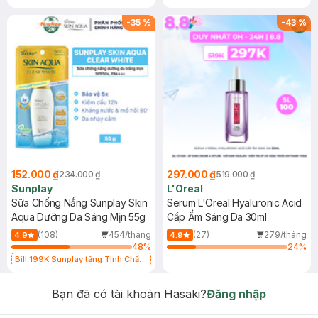
-
35
%
-
43
%
152.000 ₫
297.000 ₫
234.000 ₫
519.000 ₫
Sunplay
L'Oreal
Sữa Chống Nắng Sunplay Skin
Serum L'Oreal Hyaluronic Acid
Aqua Dưỡng Da Sáng Mịn 55g
Cấp Ẩm Sáng Da 30ml
(108)
454/tháng
(27)
279/tháng
4.9
4.9
48
%
24
%
Bill 199K Sunplay tặng Tinh Chất
Chống Nắng 7g trị giá 30K (SL có
hạn)
Bạn đã có tài khoản Hasaki?
Đăng nhập