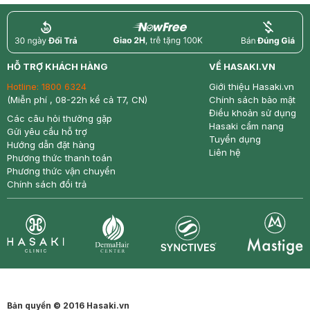
return
nowfree
price
HỖ TRỢ KHÁCH HÀNG
VỀ HASAKI.VN
Hotline:
1800 6324
Giới thiệu Hasaki.vn
(Miễn phí , 08-22h kể cả T7, CN)
Chính sách bảo mật
Điều khoản sử dụng
Các câu hỏi thường gặp
Hasaki cẩm nang
Gửi yêu cầu hỗ trợ
Tuyển dụng
Hướng dẫn đặt hàng
Liên hệ
Phương thức thanh toán
Phương thức vận chuyển
Chính sách đổi trả
Synctives
Clinic
Dermahair
Mastige
Bản quyền © 2016 Hasaki.vn