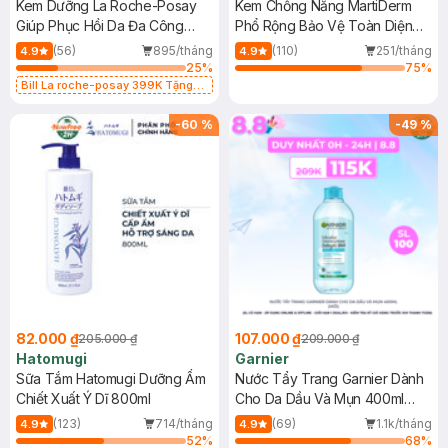
Kem Dưỡng La Roche-Posay
Kem Chống Nắng MartiDerm
Giúp Phục Hồi Da Đa Công
Phổ Rộng Bảo Vệ Toàn Diện
Dụng 40ml
40ml
(56)
895/tháng
(110)
251/tháng
4.9
4.9
25
%
75
%
Bill La roche-posay 399K Tặng
Gel rửa mặt da dầu nhạy cảm 50ml
(SL có hạn)
-
60
%
-
49
%
82.000 ₫
107.000 ₫
205.000 ₫
209.000 ₫
Hatomugi
Garnier
Sữa Tắm Hatomugi Dưỡng Ẩm
Nước Tẩy Trang Garnier Dành
Chiết Xuất Ý Dĩ 800ml
Cho Da Dầu Và Mụn 400ml
(Mới)
(123)
714/tháng
(69)
1.1k/tháng
4.9
4.9
52
%
68
%