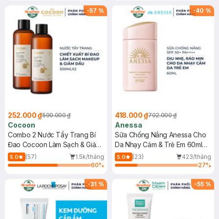
-
57
%
-
40
%
252.000 ₫
418.000 ₫
590.000 ₫
702.000 ₫
Cocoon
Anessa
Combo 2 Nước Tẩy Trang Bí
Sữa Chống Nắng Anessa Cho
Đao Cocoon Làm Sạch & Giảm
Da Nhạy Cảm & Trẻ Em 60ml
Dầu 500ml
(Mới)
(57)
1.5k/tháng
(23)
423/tháng
5.0
5.0
60
%
27
%
-
31
%
-
55
%