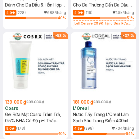
Dành Cho Da Dầu & Hỗn Hợp
Cho Da Thường Đến Da Dầu
500ml
473ml
(228)
688/tháng
(116)
1.5k/tháng
4.9
4.9
40
%
51
%
Bill Cerave 299K Tặng Sữa Rửa
Mặt Cerave 30ml (SL có hạn)
-
53
%
-
37
%
139.000 ₫
181.000 ₫
298.000 ₫
289.000 ₫
Cosrx
L'Oreal
Gel Rửa Mặt Cosrx Tràm Trà,
Nước Tẩy Trang L'Oreal Làm
0.5% BHA Có Độ pH Thấp
Sạch Sâu Trang Điểm 400ml
150ml
(173)
(298)
734/tháng
5.0
4.8
10
%
64
%