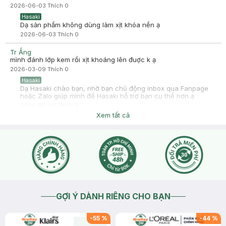
2026-06-03
Thích
0
Hasaki
Dạ sản phẩm không dùng làm xịt khóa nền ạ
2026-06-03
Thích
0
Tr Ắng
mình đánh lớp kem rồi xịt khoáng lên đuợc k ạ
2026-03-09
Thích
0
Hasaki
Dạ Hasaki chào bạn, nhờ bạn chủ động inbox qua Fanpage
hoặc Zalo giúp mình để Hasaki hỗ trợ bạn cụ thể hơn ạ
2026-03-09
Thích
0
Xem tất cả
GỢI Ý DÀNH RIÊNG CHO BẠN
-
55
%
-
44
%