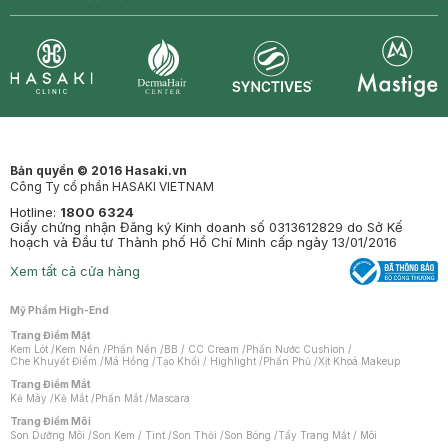
Synctives
Clinic
Dermahair
Mastige
Bản quyền © 2016 Hasaki.vn
Công Ty cổ phần HASAKI VIETNAM
Hotline:
1800 6324
Giấy chứng nhận Đăng ký Kinh doanh số 0313612829 do Sở Kế
hoạch và Đầu tư Thành phố Hồ Chí Minh cấp ngày 13/01/2016
Xem tất cả cửa hàng
Mỹ Phẩm High-End
Trang Điểm Mặt
Kem Lót
/
Kem Nền
/
Phấn Nền
/
BB / CC Cream
/
Phấn Nước Cushion
/
Che Khuyết Điểm
/
Má Hồng
/
Tạo Khối / Highlight
/
Phấn Phủ
/
Xịt Khoá Makeup
Trang Điểm Mắt
Kẻ Mày
/
Kẻ Mắt
/
Phấn Mắt
/
Mascara
Trang Điểm Môi
Son Dưỡng Môi
/
Son Kem / Tint
/
Son Thỏi
/
Son Bóng
/
Tẩy Trang Mắt / Môi