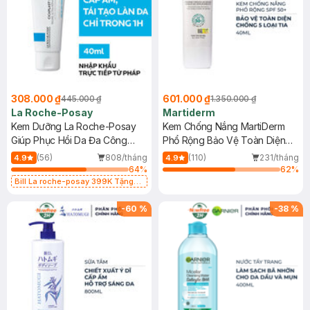
308.000 ₫
601.000 ₫
445.000 ₫
1.350.000 ₫
La Roche-Posay
Martiderm
Kem Dưỡng La Roche-Posay
Kem Chống Nắng MartiDerm
Giúp Phục Hồi Da Đa Công
Phổ Rộng Bảo Vệ Toàn Diện
Dụng 40ml
40ml
(56)
808/tháng
(110)
231/tháng
4.9
4.9
64
%
62
%
Bill La roche-posay 399K Tặng
Gel rửa mặt da dầu nhạy cảm 50ml
(SL có hạn)
-
60
%
-
38
%