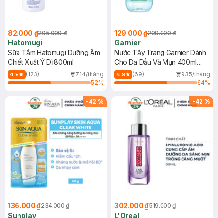
82.000 ₫
129.000 ₫
205.000 ₫
209.000 ₫
Hatomugi
Garnier
Sữa Tắm Hatomugi Dưỡng Ẩm
Nước Tẩy Trang Garnier Dành
Chiết Xuất Ý Dĩ 800ml
Cho Da Dầu Và Mụn 400ml
(Mới)
(123)
714/tháng
(69)
935/tháng
4.9
4.9
52
%
64
%
-
42
%
-
42
%
136.000 ₫
302.000 ₫
234.000 ₫
519.000 ₫
Sunplay
L'Oreal