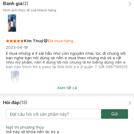
Đánh giá
(
2
)
Hình ảnh thực tế của khách hàng
Kim Thuỷ
Đã mua hàng
2023-04-18
E mua nhưng e ít sài hầu như còn nguyên chai, lúc đi chung với
bạn nghe bạn nói dùng ok nên e mua theo nhưng mà vè e rất
nhìu mỹ phẩm, nên ít dùng tới nói chung là lm biếng dùng nên e
bạn nào thích thì e pass lại 80k thôi ạ e ở quận 7. Sđt 0967166015
Xem tất cả
Ánh Nguyên
Đã mua hàng
2022-01-12
Hỏi đáp
(
13
)
Cảm thấy sản phẩm tốt!!! Lúc mua 2 chai 196k nên cảm thấy giá
tiền cũng rẻ! Nói chung ổn! Thích
Gửi
Ngô thị phương thùy
mã này xịt khóa nền dc ko ạ