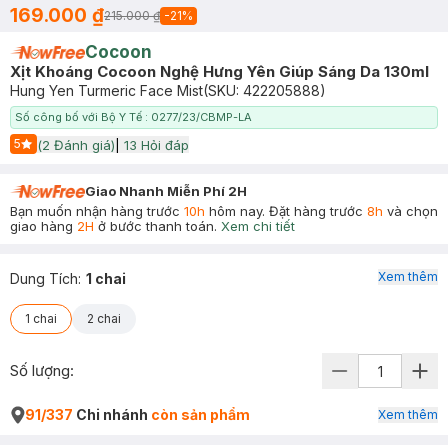
169.000 ₫
215.000 ₫
-
21
%
Cocoon
Xịt Khoáng Cocoon Nghệ Hưng Yên Giúp Sáng Da 130ml
Hung Yen Turmeric Face Mist
(SKU:
422205888
)
Số công bố với Bộ Y Tế : 0277/23/CBMP-LA
5
(
2
Đánh giá)
|
13
Hỏi đáp
Start Icon
Giao Nhanh Miễn Phí 2H
Bạn muốn nhận hàng trước
10h
hôm nay. Đặt hàng trước
8h
và chọn
giao hàng
2H
ở bước thanh toán.
Xem chi tiết
Xem thêm
Dung Tích
:
1 chai
1 chai
2 chai
Số lượng:
91/337
Chi nhánh
còn sản phẩm
Xem thêm