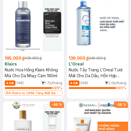
195.000 ₫
139.000 ₫
435.000 ₫
249.000 ₫
Klairs
L'Oreal
Nước Hoa Hồng Klairs Không
Nước Tẩy Trang L'Oreal Tươi
Mùi Cho Da Nhạy Cảm 180ml
Mát Cho Da Dầu, Hỗn Hợp
400ml
(148)
1.7k/tháng
(298)
2.0k/tháng
4.8
4.8
95
%
95
%
Bill Klairs từ 299k Tặng Mặt Nạ
Làm Dịu Da & Kiểm Soát Dầu Nhờn
25ml (SL Có Hạn)
-
46
%
-
38
%