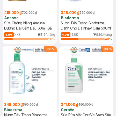
418.000 ₫
348.000 ₫
702.000 ₫
560.000 ₫
Anessa
Bioderma
Sữa Chống Nắng Anessa
Nước Tẩy Trang Bioderma
Dưỡng Da Kiềm Dầu 60ml (Bản
Dành Cho Da Nhạy Cảm 500ml
Mới)
(44)
516/tháng
(228)
839/tháng
4.9
4.9
20
%
40
%
-
38
%
-
30
%
348.000 ₫
341.000 ₫
560.000 ₫
490.000 ₫
Bioderma
CeraVe
Nước Tẩy Trang Bioderma
Sữa Rửa Mặt CeraVe Sạch Sâu