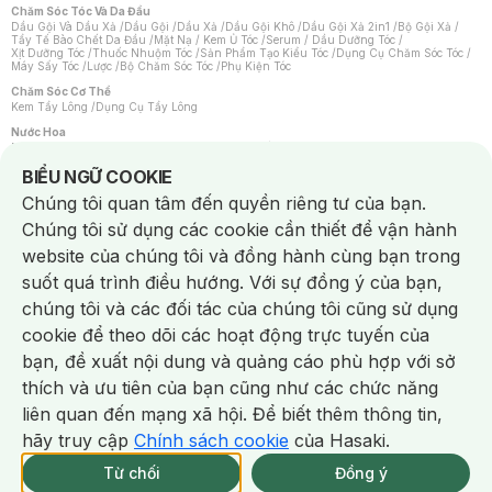
Chăm Sóc Tóc Và Da Đầu
Dầu Gội Và Dầu Xả
/
Dầu Gội
/
Dầu Xả
/
Dầu Gội Khô
/
Dầu Gội Xả 2in1
/
Bộ Gội Xả
/
Tẩy Tế Bào Chết Da Đầu
/
Mặt Nạ / Kem Ủ Tóc
/
Serum / Dầu Dưỡng Tóc
/
Xịt Dưỡng Tóc
/
Thuốc Nhuộm Tóc
/
Sản Phẩm Tạo Kiểu Tóc
/
Dụng Cụ Chăm Sóc Tóc
/
Máy Sấy Tóc
/
Lược
/
Bộ Chăm Sóc Tóc
/
Phụ Kiện Tóc
Chăm Sóc Cơ Thể
Kem Tẩy Lông
/
Dụng Cụ Tẩy Lông
Nước Hoa
Nước Hoa Nữ
/
Nước Hoa Nam
/
Nước Hoa Cao Cấp
/
Xịt Thơm Toàn Thân
/
Nước Hoa Vùng Kín
Notice about cookies usage
BIỂU NGỮ COOKIE
Chăm Sóc Cá Nhân
Chúng tôi quan tâm đến quyền riêng tư của bạn.
Chống Muỗi
/
Khẩu Trang
/
Máy Massage
/
Mặt Nạ Xông Hơi
/
Nước Rửa Tay
/
Sản Phẩm Chăm Sóc Khác
/
Bàn Chải Đánh Răng
/
Bàn Chải Điện
/
Chúng tôi sử dụng các cookie cần thiết để vận hành
Hỗ Trợ Trắng Răng
/
Kem Đánh Răng
/
Máy Tăm Nước
/
Nước Súc Miệng
/
Tăm / Chỉ Nha Khoa
/
Xịt Thơm Miệng
/
Dung Dịch Vệ Sinh
/
Dưỡng Vùng Kín
/
website của chúng tôi và đồng hành cùng bạn trong
Khăn Ướt Vệ Sinh Vùng Kín
/
Băng Vệ Sinh
/
Tampon
/
Bọt Cạo Râu
/
Dao Cạo Râu
/
Máy Cạo Râu
suốt quá trình điều hướng. Với sự đồng ý của bạn,
Vấn Đề Về Da
chúng tôi và các đối tác của chúng tôi cũng sử dụng
Da Dầu / Lỗ Chân Lông To
/
Da Khô / Mất Nước
/
Da Lão Hóa
/
Da Mụn
/
Da Nhạy Cảm / Kích Ứng
/
Da Xỉn Màu
/
Thâm / Nám / Tàn Nhang
/
cookie để theo dõi các hoạt động trực tuyến của
Quầng Thâm & Bọng Mắt
/
Sẹo
/
Viêm Da Cơ Địa
bạn, đề xuất nội dung và quảng cáo phù hợp với sở
Dụng Cụ / Phụ Kiện Chăm Sóc Da
Chat i
Bông Tẩy Trang
/
Khăn Lau Mặt Khô
/
Dụng Cụ / Máy Rửa Mặt
/
Máy Chăm Sóc Da
/
thích và ưu tiên của bạn cũng như các chức năng
Dụng Cụ Chăm Sóc Khác
liên quan đến mạng xã hội. Để biết thêm thông tin,
hãy truy cập
Chính sách cookie
của Hasaki.
NowFree 2H
Giao Nhanh Miễn Phí 2H
Xem chi tiết
Từ chối
Đồng ý
Mua online
91/337 CN CÒN SP
NowFree 2H trễ tặng 100k