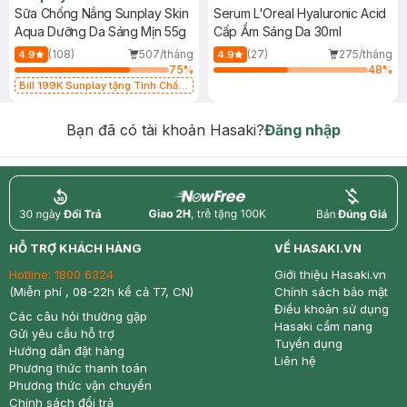
Sữa Chống Nắng Sunplay Skin
Serum L'Oreal Hyaluronic Acid
Aqua Dưỡng Da Sáng Mịn 55g
Cấp Ẩm Sáng Da 30ml
(108)
507/tháng
(27)
275/tháng
4.9
4.9
75
%
48
%
Bill 199K Sunplay tặng Tinh Chất
Chống Nắng 7g trị giá 30K (SL có
hạn)
Bạn đã có tài khoản Hasaki?
Đăng nhập
return
nowfree
price
HỖ TRỢ KHÁCH HÀNG
VỀ HASAKI.VN
Hotline:
1800 6324
Giới thiệu Hasaki.vn
(Miễn phí , 08-22h kể cả T7, CN)
Chính sách bảo mật
Điều khoản sử dụng
Các câu hỏi thường gặp
Hasaki cẩm nang
Gửi yêu cầu hỗ trợ
Tuyển dụng
Hướng dẫn đặt hàng
Liên hệ
Phương thức thanh toán
Phương thức vận chuyển
Chính sách đổi trả