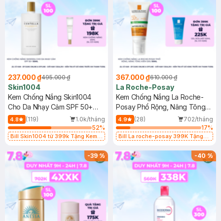
237.000 ₫
367.000 ₫
495.000 ₫
610.000 ₫
Skin1004
La Roche-Posay
Kem Chống Nắng Skin1004
Kem Chống Nắng La Roche-
Cho Da Nhạy Cảm SPF 50+
Posay Phổ Rộng, Nâng Tông
50ml
Kiềm Dầu 50ml
(119)
1.0k/tháng
(28)
702/tháng
4.8
4.9
52
%
17
%
Bill Skin1004 từ 399k Tặng Kem
Bill La roche-posay 399K Tặng
Chống Nắng Cho Da Nhạy Cảm
Gel rửa mặt da dầu nhạy cảm 50ml
SPF 50+ 20ml (SL Có Hạn)
(SL có hạn)
-
39
%
-
40
%