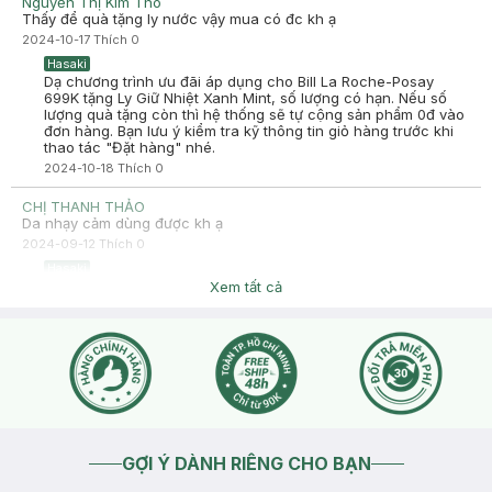
Nguyễn Thị Kim Tho
Thấy để quà tặng ly nước vậy mua có đc kh ạ
2024-10-17
Thích
0
Hasaki
Dạ chương trình ưu đãi áp dụng cho Bill La Roche-Posay
699K tặng Ly Giữ Nhiệt Xanh Mint, số lượng có hạn. Nếu số
lượng quà tặng còn thì hệ thống sẽ tự cộng sản phẩm 0đ vào
đơn hàng. Bạn lưu ý kiểm tra kỹ thông tin giỏ hàng trước khi
thao tác "Đặt hàng" nhé.
2024-10-18
Thích
0
CHỊ THANH THẢO
Da nhạy cảm dùng được kh ạ
2024-09-12
Thích
0
Hasaki
Dạ Hasaki xin chào , để tiện hỗ trợ hơn cho bạn , bạn nhấn
Xem tất cả
nút phần "chat với chúng tôi" cho bên mình xin hình ảnh da
của bạn để tiện tư vấn nhé.
2024-09-12
Thích
0
GỢI Ý DÀNH RIÊNG CHO BẠN