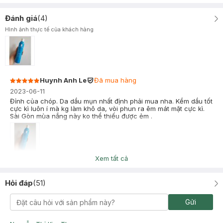
Đánh giá
(
4
)
Hình ảnh thực tế của khách hàng
Huynh Anh Le
Đã mua hàng
2023-06-11
Đỉnh của chóp. Da dầu mụn nhất định phải mua nha. Kềm dầu tốt
cực kì luôn í mà kg làm khô da, vòi phun ra êm mát mặt cực kì.
Sài Gòn mùa nắng này ko thể thiếu được ẻm .
Xem tất cả
Nguyễn Nhiên
Đã mua hàng
2022-11-13
Hỏi đáp
(
51
)
Nếu da bị mụn nên mua nha, kết hợp trong chu trình skincare
làm da khoẻ hơn, mụn cũng đc dịu hơn, trời nắng nóng xịt một
cái mát xỉu, trời lạnh làm da đỡ khô và bong tróc hơn í. Đc cái
Gửi
đắt xắt ra miếng :((((