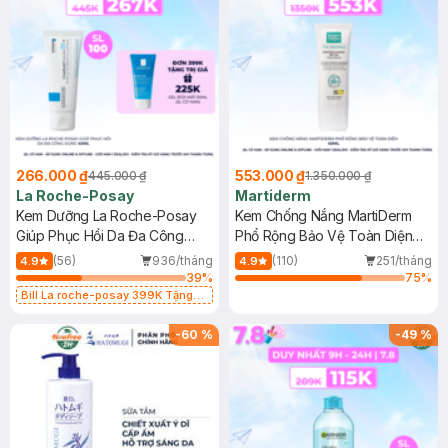
266.000 ₫
553.000 ₫
445.000 ₫
1.350.000 ₫
La Roche-Posay
Martiderm
Kem Dưỡng La Roche-Posay
Kem Chống Nắng MartiDerm
Giúp Phục Hồi Da Đa Công
Phổ Rộng Bảo Vệ Toàn Diện
Dụng 40ml
40ml
(56)
936/tháng
(110)
251/tháng
4.9
4.9
39
%
75
%
Bill La roche-posay 399K Tặng
Gel rửa mặt da dầu nhạy cảm 50ml
(SL có hạn)
-
60
%
-
49
%