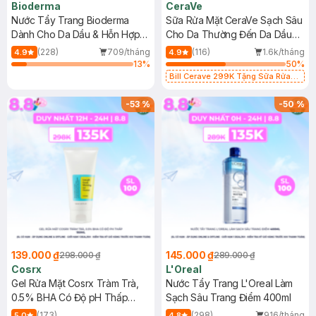
Bioderma
CeraVe
Nước Tẩy Trang Bioderma
Sữa Rửa Mặt CeraVe Sạch Sâu
Dành Cho Da Dầu & Hỗn Hợp
Cho Da Thường Đến Da Dầu
500ml
473ml
(228)
709/tháng
(116)
1.6k/tháng
4.9
4.9
13
%
50
%
Bill Cerave 299K Tặng Sữa Rửa
Mặt Cerave 30ml (SL có hạn)
-
53
%
-
50
%
139.000 ₫
145.000 ₫
298.000 ₫
289.000 ₫
Cosrx
L'Oreal
Gel Rửa Mặt Cosrx Tràm Trà,
Nước Tẩy Trang L'Oreal Làm
0.5% BHA Có Độ pH Thấp
Sạch Sâu Trang Điểm 400ml
150ml
(173)
(298)
916/tháng
5.0
4.8