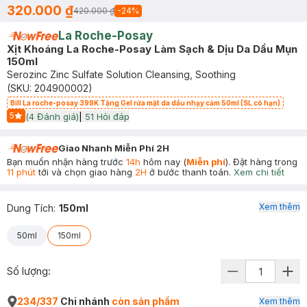
320.000 ₫
420.000 ₫
-
24
%
La Roche-Posay
Xịt Khoáng La Roche-Posay Làm Sạch & Dịu Da Dầu Mụn
150ml
Serozinc Zinc Sulfate Solution Cleansing, Soothing
(SKU:
204900002
)
Bill La roche-posay 399K Tặng Gel rửa mặt da dầu nhạy cảm 50ml (SL có hạn)
5
(
4
Đánh giá)
|
51
Hỏi đáp
Start Icon
Giao Nhanh Miễn Phí 2H
Bạn muốn nhận hàng trước
14h
hôm nay (
Miễn phí
). Đặt hàng trong
11 phút
tới và chọn giao hàng
2H
ở bước thanh toán.
Xem chi tiết
Xem thêm
Dung Tích
:
150ml
50ml
150ml
Số lượng:
234/337
Chi nhánh
còn sản phẩm
Xem thêm