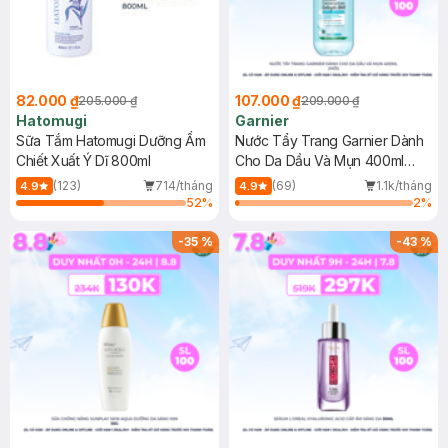
82.000 ₫
107.000 ₫
205.000 ₫
209.000 ₫
Hatomugi
Garnier
Sữa Tắm Hatomugi Dưỡng Ẩm
Nước Tẩy Trang Garnier Dành
Chiết Xuất Ý Dĩ 800ml
Cho Da Dầu Và Mụn 400ml
(Mới)
(123)
714/tháng
(69)
1.1k/tháng
4.9
4.9
52
%
2
%
-
35
%
-
43
%