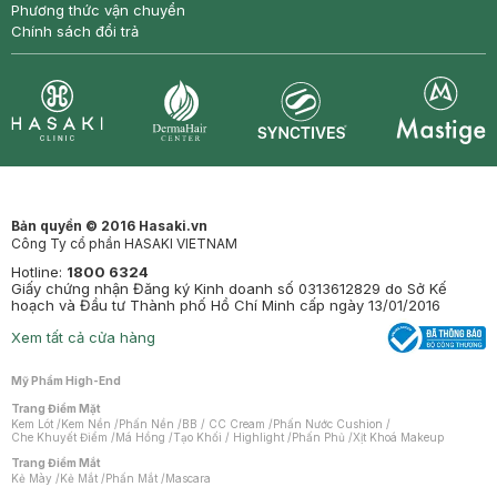
Phương thức vận chuyển
Chính sách đổi trả
Synctives
Clinic
Dermahair
Mastige
Bản quyền © 2016 Hasaki.vn
Công Ty cổ phần HASAKI VIETNAM
Hotline:
1800 6324
Giấy chứng nhận Đăng ký Kinh doanh số 0313612829 do Sở Kế
hoạch và Đầu tư Thành phố Hồ Chí Minh cấp ngày 13/01/2016
Xem tất cả cửa hàng
Mỹ Phẩm High-End
Trang Điểm Mặt
Kem Lót
/
Kem Nền
/
Phấn Nền
/
BB / CC Cream
/
Phấn Nước Cushion
/
Che Khuyết Điểm
/
Má Hồng
/
Tạo Khối / Highlight
/
Phấn Phủ
/
Xịt Khoá Makeup
Trang Điểm Mắt
Kẻ Mày
/
Kẻ Mắt
/
Phấn Mắt
/
Mascara