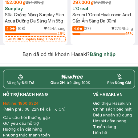
152.000 ₫
297.000 ₫
234.000 ₫
519.000 ₫
Sunplay
L'Oreal
Sữa Chống Nắng Sunplay Skin
Serum L'Oreal Hyaluronic Acid
Aqua Dưỡng Da Sáng Mịn 55g
Cấp Ẩm Sáng Da 30ml
(108)
454/tháng
(27)
279/tháng
4.9
4.9
48
%
15
%
Bill 199K Sunplay tặng Tinh Chất
Chống Nắng 7g trị giá 30K (SL có
hạn)
Bạn đã có tài khoản Hasaki?
Đăng nhập
return
nowfree
price
HỖ TRỢ KHÁCH HÀNG
VỀ HASAKI.VN
Hotline:
1800 6324
Giới thiệu Hasaki.vn
(Miễn phí , 08-22h kể cả T7, CN)
Chính sách bảo mật
Điều khoản sử dụng
Các câu hỏi thường gặp
Hasaki cẩm nang
Gửi yêu cầu hỗ trợ
Tuyển dụng
Hướng dẫn đặt hàng
Liên hệ
Phương thức thanh toán