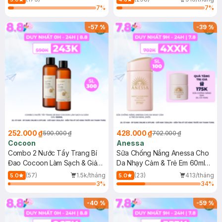
7
%
7
%
-
57
%
-
39
%
252.000 ₫
428.000 ₫
590.000 ₫
702.000 ₫
Cocoon
Anessa
Combo 2 Nước Tẩy Trang Bí
Sữa Chống Nắng Anessa Cho
Đao Cocoon Làm Sạch & Giảm
Da Nhạy Cảm & Trẻ Em 60ml
Dầu 500ml
(Mới)
(57)
1.5k/tháng
(23)
413/tháng
5.0
5.0
3
%
34
%
-
40
%
-
59
%