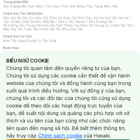
Trang Điểm Môi
Son Dưỡng Môi
/
Son Kem / Tint
/
Son Thỏi
/
Son Bóng
/
Tẩy Trang Mắt / Môi
Chăm Sóc Tóc Và Da Đầu
Dầu Gội Và Dầu Xả
/
Dầu Gội
/
Dầu Xả
/
Dầu Gội Khô
/
Dầu Gội Xả 2in1
/
Bộ Gội Xả
/
Tẩy Tế Bào Chết Da Đầu
/
Mặt Nạ / Kem Ủ Tóc
/
Serum / Dầu Dưỡng Tóc
/
Xịt Dưỡng Tóc
/
Thuốc Nhuộm Tóc
/
Sản Phẩm Tạo Kiểu Tóc
/
Dụng Cụ Chăm Sóc Tóc
/
Máy Sấy Tóc
/
Lược
/
Bộ Chăm Sóc Tóc
/
Phụ Kiện Tóc
Chăm Sóc Cơ Thể
Kem Tẩy Lông
/
Dụng Cụ Tẩy Lông
Nước Hoa
Nước Hoa Nữ
/
Nước Hoa Nam
/
Nước Hoa Cao Cấp
/
Xịt Thơm Toàn Thân
/
Nước Hoa Vùng Kín
Notice about cookies usage
BIỂU NGỮ COOKIE
Chăm Sóc Cá Nhân
Chúng tôi quan tâm đến quyền riêng tư của bạn.
Chống Muỗi
/
Khẩu Trang
/
Máy Massage
/
Mặt Nạ Xông Hơi
/
Nước Rửa Tay
/
Sản Phẩm Chăm Sóc Khác
/
Bàn Chải Đánh Răng
/
Bàn Chải Điện
/
Chúng tôi sử dụng các cookie cần thiết để vận hành
Hỗ Trợ Trắng Răng
/
Kem Đánh Răng
/
Máy Tăm Nước
/
Nước Súc Miệng
/
Tăm / Chỉ Nha Khoa
/
Xịt Thơm Miệng
/
Dung Dịch Vệ Sinh
/
Dưỡng Vùng Kín
/
website của chúng tôi và đồng hành cùng bạn trong
Khăn Ướt Vệ Sinh Vùng Kín
/
Băng Vệ Sinh
/
Tampon
/
Bọt Cạo Râu
/
Dao Cạo Râu
/
Máy Cạo Râu
suốt quá trình điều hướng. Với sự đồng ý của bạn,
Vấn Đề Về Da
chúng tôi và các đối tác của chúng tôi cũng sử dụng
Da Dầu / Lỗ Chân Lông To
/
Da Khô / Mất Nước
/
Da Lão Hóa
/
Da Mụn
/
Da Nhạy Cảm / Kích Ứng
/
Da Xỉn Màu
/
Thâm / Nám / Tàn Nhang
/
cookie để theo dõi các hoạt động trực tuyến của
Quầng Thâm & Bọng Mắt
/
Sẹo
/
Viêm Da Cơ Địa
bạn, đề xuất nội dung và quảng cáo phù hợp với sở
Dụng Cụ / Phụ Kiện Chăm Sóc Da
Chat i
Bông Tẩy Trang
/
Khăn Lau Mặt Khô
/
Dụng Cụ / Máy Rửa Mặt
/
Máy Chăm Sóc Da
/
thích và ưu tiên của bạn cũng như các chức năng
Dụng Cụ Chăm Sóc Khác
liên quan đến mạng xã hội. Để biết thêm thông tin,
hãy truy cập
Chính sách cookie
của Hasaki.
NowFree 2H
Giao Nhanh Miễn Phí 2H
Xem chi tiết