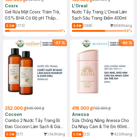
Cosrx
L'Oreal
Gel Rửa Mặt Cosrx Tràm Trà,
Nước Tẩy Trang L'Oreal Làm
0.5% BHA Có Độ pH Thấp
Sạch Sâu Trang Điểm 400ml
150ml
(173)
(298)
868/tháng
5.0
4.8
9
%
64
%
-
57
%
-
40
%
252.000 ₫
418.000 ₫
590.000 ₫
702.000 ₫
Cocoon
Anessa
Combo 2 Nước Tẩy Trang Bí
Sữa Chống Nắng Anessa Cho
Đao Cocoon Làm Sạch & Giảm
Da Nhạy Cảm & Trẻ Em 60ml
Dầu 500ml
(Mới)
(57)
1.5k/tháng
(23)
423/tháng
5.0
5.0