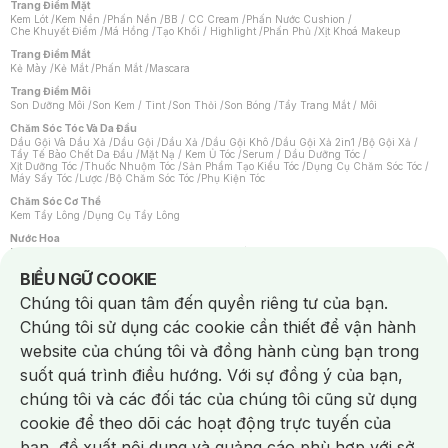
Trang Điểm Mặt
Kem Lót
/
Kem Nền
/
Phấn Nền
/
BB / CC Cream
/
Phấn Nước Cushion
/
Che Khuyết Điểm
/
Má Hồng
/
Tạo Khối / Highlight
/
Phấn Phủ
/
Xịt Khoá Makeup
Trang Điểm Mắt
Kẻ Mày
/
Kẻ Mắt
/
Phấn Mắt
/
Mascara
Trang Điểm Môi
Son Dưỡng Môi
/
Son Kem / Tint
/
Son Thỏi
/
Son Bóng
/
Tẩy Trang Mắt / Môi
Chăm Sóc Tóc Và Da Đầu
Dầu Gội Và Dầu Xả
/
Dầu Gội
/
Dầu Xả
/
Dầu Gội Khô
/
Dầu Gội Xả 2in1
/
Bộ Gội Xả
/
Tẩy Tế Bào Chết Da Đầu
/
Mặt Nạ / Kem Ủ Tóc
/
Serum / Dầu Dưỡng Tóc
/
Xịt Dưỡng Tóc
/
Thuốc Nhuộm Tóc
/
Sản Phẩm Tạo Kiểu Tóc
/
Dụng Cụ Chăm Sóc Tóc
/
Máy Sấy Tóc
/
Lược
/
Bộ Chăm Sóc Tóc
/
Phụ Kiện Tóc
Chăm Sóc Cơ Thể
Kem Tẩy Lông
/
Dụng Cụ Tẩy Lông
Nước Hoa
Nước Hoa Nữ
/
Nước Hoa Nam
/
Nước Hoa Cao Cấp
/
Xịt Thơm Toàn Thân
/
Nước Hoa Vùng Kín
Notice about cookies usage
BIỂU NGỮ COOKIE
Chăm Sóc Cá Nhân
Chúng tôi quan tâm đến quyền riêng tư của bạn.
Chống Muỗi
/
Khẩu Trang
/
Máy Massage
/
Mặt Nạ Xông Hơi
/
Nước Rửa Tay
/
Sản Phẩm Chăm Sóc Khác
/
Bàn Chải Đánh Răng
/
Bàn Chải Điện
/
Chúng tôi sử dụng các cookie cần thiết để vận hành
Hỗ Trợ Trắng Răng
/
Kem Đánh Răng
/
Máy Tăm Nước
/
Nước Súc Miệng
/
Tăm / Chỉ Nha Khoa
/
Xịt Thơm Miệng
/
Dung Dịch Vệ Sinh
/
Dưỡng Vùng Kín
/
website của chúng tôi và đồng hành cùng bạn trong
Khăn Ướt Vệ Sinh Vùng Kín
/
Băng Vệ Sinh
/
Tampon
/
Bọt Cạo Râu
/
Dao Cạo Râu
/
Máy Cạo Râu
suốt quá trình điều hướng. Với sự đồng ý của bạn,
Vấn Đề Về Da
chúng tôi và các đối tác của chúng tôi cũng sử dụng
Da Dầu / Lỗ Chân Lông To
/
Da Khô / Mất Nước
/
Da Lão Hóa
/
Da Mụn
/
Da Nhạy Cảm / Kích Ứng
/
Da Xỉn Màu
/
Thâm / Nám / Tàn Nhang
/
cookie để theo dõi các hoạt động trực tuyến của
Quầng Thâm & Bọng Mắt
/
Sẹo
/
Viêm Da Cơ Địa
bạn, đề xuất nội dung và quảng cáo phù hợp với sở
Dụng Cụ / Phụ Kiện Chăm Sóc Da