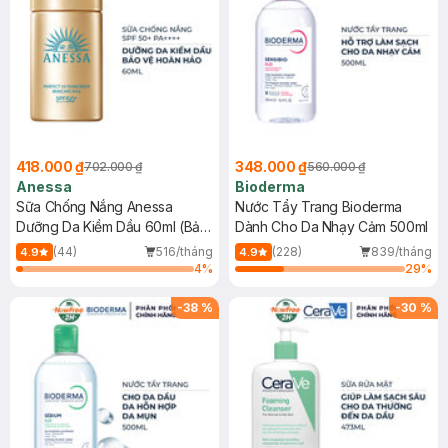
418.000 ₫
348.000 ₫
702.000 ₫
560.000 ₫
Anessa
Bioderma
Sữa Chống Nắng Anessa
Nước Tẩy Trang Bioderma
Dưỡng Da Kiềm Dầu 60ml (Bản
Dành Cho Da Nhạy Cảm 500ml
Mới)
(44)
516/tháng
(228)
839/tháng
4.9
4.9
4
%
29
%
-
38
%
-
30
%