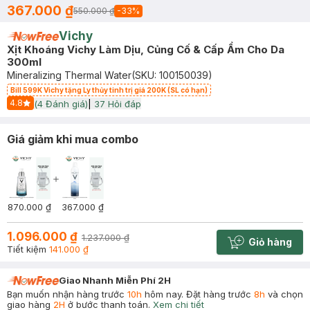
367.000 ₫
550.000 ₫
-
33
%
Vichy
Xịt Khoáng Vichy Làm Dịu, Củng Cố & Cấp Ẩm Cho Da
300ml
Mineralizing Thermal Water
(SKU:
100150039
)
Bill 599K Vichy tặng Ly thủy tinh trị giá 200K (SL có hạn)
4.8
(
4
Đánh giá)
|
37
Hỏi đáp
Start Icon
Giá giảm khi mua combo
870.000 ₫
367.000 ₫
1.096.000 ₫
1.237.000 ₫
Giỏ hàng
Cart plus 
Tiết kiệm
141.000 ₫
Giao Nhanh Miễn Phí 2H
Bạn muốn nhận hàng trước
10h
hôm nay. Đặt hàng trước
8h
và chọn
giao hàng
2H
ở bước thanh toán.
Xem chi tiết