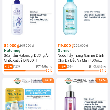
82.000 ₫
119.000 ₫
205.000 ₫
209.000 ₫
Hatomugi
Garnier
Sữa Tắm Hatomugi Dưỡng Ẩm
Nước Tẩy Trang Garnier Dành
Chiết Xuất Ý Dĩ 800ml
Cho Da Dầu Và Mụn 400ml
(Mới)
(123)
714/tháng
(69)
1.0k/tháng
4.9
4.9
52
%
64
%
-
42
%
-
42
%