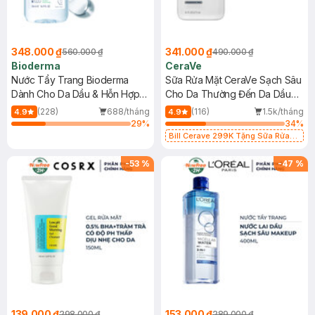
348.000 ₫
341.000 ₫
560.000 ₫
490.000 ₫
Bioderma
CeraVe
Nước Tẩy Trang Bioderma
Sữa Rửa Mặt CeraVe Sạch Sâu
Dành Cho Da Dầu & Hỗn Hợp
Cho Da Thường Đến Da Dầu
500ml
473ml
(228)
688/tháng
(116)
1.5k/tháng
4.9
4.9
29
%
34
%
Bill Cerave 299K Tặng Sữa Rửa
Mặt Cerave 30ml (SL có hạn)
-
53
%
-
47
%
139.000 ₫
153.000 ₫
298.000 ₫
289.000 ₫