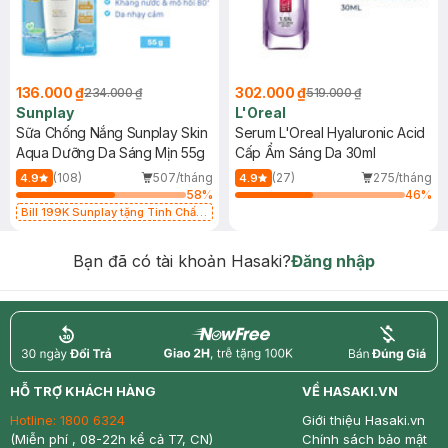
136.000 ₫
302.000 ₫
234.000 ₫
519.000 ₫
Sunplay
L'Oreal
Sữa Chống Nắng Sunplay Skin
Serum L'Oreal Hyaluronic Acid
Aqua Dưỡng Da Sáng Mịn 55g
Cấp Ẩm Sáng Da 30ml
(108)
507/tháng
(27)
275/tháng
4.9
4.9
58
%
46
%
Bill 199K Sunplay tặng Tinh Chất
Chống Nắng 7g trị giá 30K (SL có
hạn)
Bạn đã có tài khoản Hasaki?
Đăng nhập
return
nowfree
price
HỖ TRỢ KHÁCH HÀNG
VỀ HASAKI.VN
Hotline:
1800 6324
Giới thiệu Hasaki.vn
(Miễn phí , 08-22h kể cả T7, CN)
Chính sách bảo mật