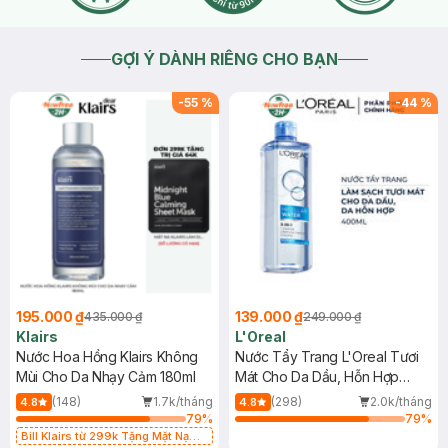
GỢI Ý DÀNH RIÊNG CHO BẠN
-
55
%
-
44
%
195.000 ₫
139.000 ₫
435.000 ₫
249.000 ₫
Klairs
L'Oreal
Nước Hoa Hồng Klairs Không
Nước Tẩy Trang L'Oreal Tươi
Mùi Cho Da Nhạy Cảm 180ml
Mát Cho Da Dầu, Hỗn Hợp
400ml
(148)
1.7k/tháng
(298)
2.0k/tháng
4.8
4.8
79
%
79
%
Bill Klairs từ 299k Tặng Mặt Nạ