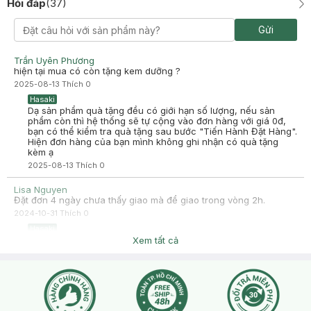
Hỏi đáp
(
37
)
Gửi
Trần Uyên Phương
hiện tại mua có còn tặng kem dưỡng ?
2025-08-13
Thích
0
Hasaki
Dạ sản phẩm quà tặng đều có giới hạn số lượng, nếu sản
phẩm còn thì hệ thống sẽ tự cộng vào đơn hàng với giá 0đ,
bạn có thể kiểm tra quà tặng sau bước "Tiến Hành Đặt Hàng".
Hiện đơn hàng của bạn mình không ghi nhận có quà tặng
kèm ạ
2025-08-13
Thích
0
Lisa Nguyen
Đặt đơn 4 ngày chưa thấy giao mà để giao trong vòng 2h.
2024-10-31
Thích
0
Hasaki
Hasaki xin chào, để tiện hỗ trợ bạn vui lòng nhấn nút phần
Xem tất cả
"chat với chúng tôi" để lại mã đơn hàng Hasaki kiểm tra giúp
bạn ạ.
2024-10-31
Thích
0