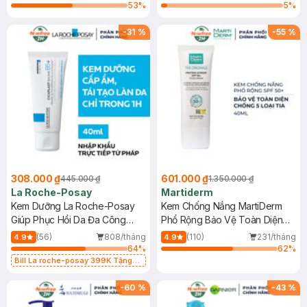
53
%
5
%
-
31
%
-
55
%
308.000 ₫
601.000 ₫
445.000 ₫
1.350.000 ₫
La Roche-Posay
Martiderm
Kem Dưỡng La Roche-Posay
Kem Chống Nắng MartiDerm
Giúp Phục Hồi Da Đa Công
Phổ Rộng Bảo Vệ Toàn Diện
Dụng 40ml
40ml
(56)
808/tháng
(110)
231/tháng
4.9
4.9
64
%
62
%
Bill La roche-posay 399K Tặng
Gel rửa mặt da dầu nhạy cảm 50ml
(SL có hạn)
-
60
%
-
43
%