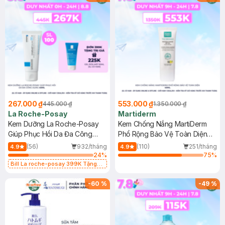
267.000 ₫
553.000 ₫
445.000 ₫
1.350.000 ₫
La Roche-Posay
Martiderm
Kem Dưỡng La Roche-Posay
Kem Chống Nắng MartiDerm
Giúp Phục Hồi Da Đa Công
Phổ Rộng Bảo Vệ Toàn Diện
Dụng 40ml
40ml
(56)
932/tháng
(110)
251/tháng
4.9
4.9
24
%
75
%
Bill La roche-posay 399K Tặng
Gel rửa mặt da dầu nhạy cảm 50ml
(SL có hạn)
-
60
%
-
49
%