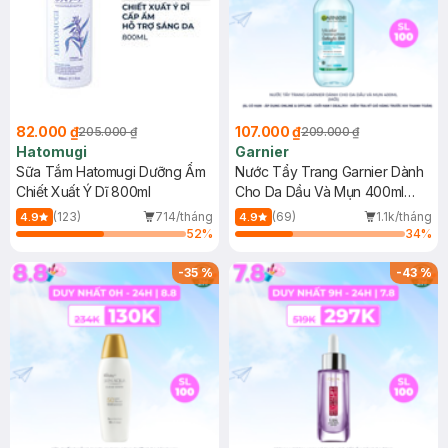
82.000 ₫
107.000 ₫
205.000 ₫
209.000 ₫
Hatomugi
Garnier
Sữa Tắm Hatomugi Dưỡng Ẩm
Nước Tẩy Trang Garnier Dành
Chiết Xuất Ý Dĩ 800ml
Cho Da Dầu Và Mụn 400ml
(Mới)
(123)
714/tháng
(69)
1.1k/tháng
4.9
4.9
52
%
34
%
-
35
%
-
43
%