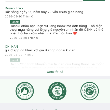
2025-07-26
Hàng oke, giá rẻ, dùng xịt cấp ẩm lúc makeup
Duyen Tran
Dặt hàng ngày 15, hôm nay 20 vẫn chưa giao hàng
-
2025-07-26
Hasaki
2026-05-20
Thích
0
Hasaki xin chào! Hasaki cảm ơn Phạm Uyên My đã dành thời
gian đánh giá. Sự hài lòng của khách hàng là động lực to lớn
Hasaki
để Hasaki ngày càng phát triển hơn nữa về chất lượng dịch
Hasaki chào bạn, bạn vui lòng inbox mã đơn hàng + số điện
vụ. Cảm ơn bạn đã tin tưởng và mua sắm tại Hasaki!
thoại mua hàng vui lòng giữ nguyên tin nhắn để CSKH có thể
phản hồi bạn sớm nhất nhé. Cám ơn bạn ❤
2026-05-20
Thích
0
CHỊ HÂN
giá ở app có khác với giá ở shop ngoài k v an
2026-05-09
Thích
0
Hasaki
Dạ chương trình khuyến mãi tại các cửa hàng thuộc hệ thống
Hasaki, trên Website và App Hasaki.vn đều giống nhau ạ
Xem tất cả
2026-05-09
Thích
0