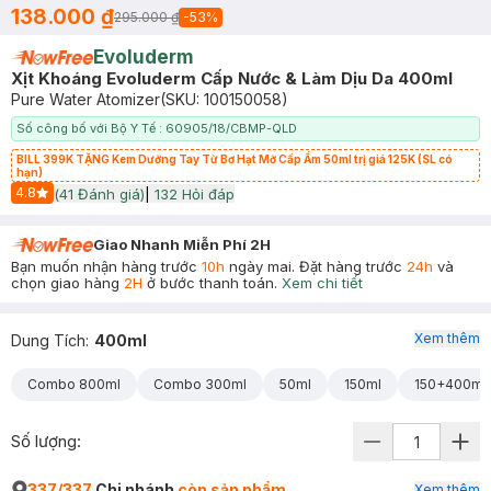
138.000 ₫
295.000 ₫
-
53
%
Evoluderm
Xịt Khoáng Evoluderm Cấp Nước & Làm Dịu Da 400ml
Pure Water Atomizer
(SKU:
100150058
)
Số công bố với Bộ Y Tế : 60905/18/CBMP-QLD
BILL 399K TẶNG Kem Dưỡng Tay Từ Bơ Hạt Mỡ Cấp Ẩm 50ml trị giá 125K (SL có
hạn)
4.8
(
41
Đánh giá)
|
132
Hỏi đáp
Start Icon
Giao Nhanh Miễn Phí 2H
Bạn muốn nhận hàng trước
10h
ngày mai. Đặt hàng trước
24h
và
chọn giao hàng
2H
ở bước thanh toán.
Xem chi tiết
Xem thêm
Dung Tích
:
400ml
Combo 800ml
Combo 300ml
50ml
150ml
150+400ml
Số lượng:
337/337
Chi nhánh
còn sản phẩm
Xem thêm