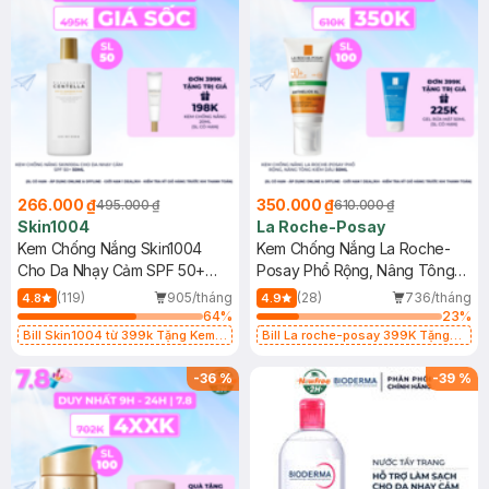
266.000 ₫
350.000 ₫
495.000 ₫
610.000 ₫
Skin1004
La Roche-Posay
Kem Chống Nắng Skin1004
Kem Chống Nắng La Roche-
Cho Da Nhạy Cảm SPF 50+
Posay Phổ Rộng, Nâng Tông
50ml
Kiềm Dầu 50ml
(119)
905/tháng
(28)
736/tháng
4.8
4.9
64
%
23
%
Bill Skin1004 từ 399k Tặng Kem
Bill La roche-posay 399K Tặng
Chống Nắng Cho Da Nhạy Cảm
Gel rửa mặt da dầu nhạy cảm 50ml
SPF 50+ 20ml (SL Có Hạn)
(SL có hạn)
-
36
%
-
39
%