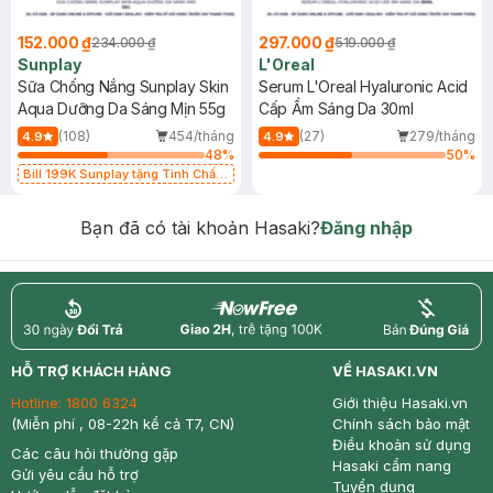
152.000 ₫
297.000 ₫
234.000 ₫
519.000 ₫
Sunplay
L'Oreal
Sữa Chống Nắng Sunplay Skin
Serum L'Oreal Hyaluronic Acid
Aqua Dưỡng Da Sáng Mịn 55g
Cấp Ẩm Sáng Da 30ml
(108)
454/tháng
(27)
279/tháng
4.9
4.9
48
%
50
%
Bill 199K Sunplay tặng Tinh Chất
Chống Nắng 7g trị giá 30K (SL có
hạn)
Bạn đã có tài khoản Hasaki?
Đăng nhập
return
nowfree
price
HỖ TRỢ KHÁCH HÀNG
VỀ HASAKI.VN
Hotline:
1800 6324
Giới thiệu Hasaki.vn
(Miễn phí , 08-22h kể cả T7, CN)
Chính sách bảo mật
Điều khoản sử dụng
Các câu hỏi thường gặp
Hasaki cẩm nang
Gửi yêu cầu hỗ trợ
Tuyển dụng