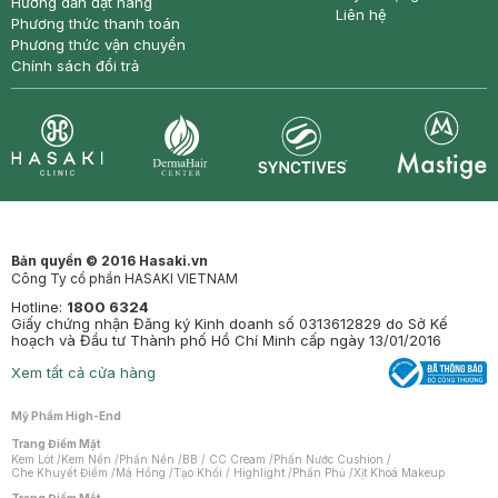
Hướng dẫn đặt hàng
Liên hệ
Phương thức thanh toán
Phương thức vận chuyển
Chính sách đổi trả
Synctives
Clinic
Dermahair
Mastige
Bản quyền © 2016 Hasaki.vn
Công Ty cổ phần HASAKI VIETNAM
Hotline:
1800 6324
Giấy chứng nhận Đăng ký Kinh doanh số 0313612829 do Sở Kế
hoạch và Đầu tư Thành phố Hồ Chí Minh cấp ngày 13/01/2016
Xem tất cả cửa hàng
Mỹ Phẩm High-End
Trang Điểm Mặt
Kem Lót
/
Kem Nền
/
Phấn Nền
/
BB / CC Cream
/
Phấn Nước Cushion
/
Che Khuyết Điểm
/
Má Hồng
/
Tạo Khối / Highlight
/
Phấn Phủ
/
Xịt Khoá Makeup