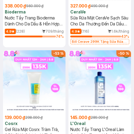
338.000 ₫
327.000 ₫
560.000 ₫
490.000 ₫
Bioderma
CeraVe
Nước Tẩy Trang Bioderma
Sữa Rửa Mặt CeraVe Sạch Sâu
Dành Cho Da Dầu & Hỗn Hợp
Cho Da Thường Đến Da Dầu
500ml
473ml
(228)
709/tháng
(116)
1.6k/tháng
4.9
4.9
74
%
43
%
Bill Cerave 299K Tặng Sữa Rửa
Mặt Cerave 30ml (SL có hạn)
-
53
%
-
50
%
139.000 ₫
145.000 ₫
298.000 ₫
289.000 ₫
Cosrx
L'Oreal
Gel Rửa Mặt Cosrx Tràm Trà,
Nước Tẩy Trang L'Oreal Làm