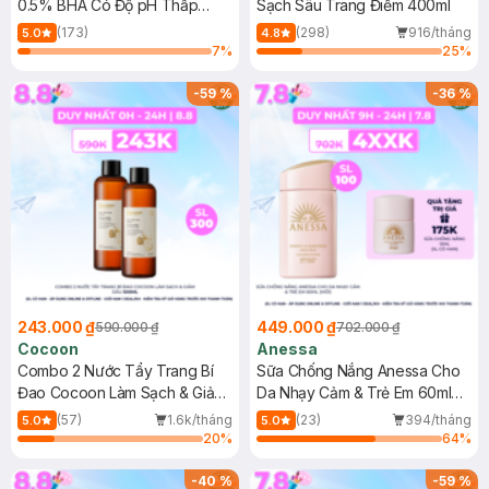
0.5% BHA Có Độ pH Thấp
Sạch Sâu Trang Điểm 400ml
150ml
(173)
(298)
916/tháng
5.0
4.8
7
%
25
%
-
59
%
-
36
%
243.000 ₫
449.000 ₫
590.000 ₫
702.000 ₫
Cocoon
Anessa
Combo 2 Nước Tẩy Trang Bí
Sữa Chống Nắng Anessa Cho
Đao Cocoon Làm Sạch & Giảm
Da Nhạy Cảm & Trẻ Em 60ml
Dầu 500ml
(Mới)
(57)
1.6k/tháng
(23)
394/tháng
5.0
5.0
20
%
64
%
-
40
%
-
59
%