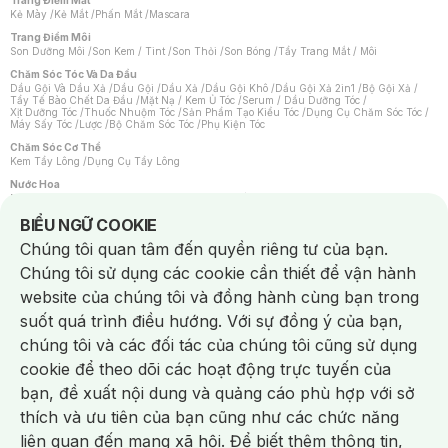
Trang Điểm Mắt
Kẻ Mày
/
Kẻ Mắt
/
Phấn Mắt
/
Mascara
Trang Điểm Môi
Son Dưỡng Môi
/
Son Kem / Tint
/
Son Thỏi
/
Son Bóng
/
Tẩy Trang Mắt / Môi
Chăm Sóc Tóc Và Da Đầu
Dầu Gội Và Dầu Xả
/
Dầu Gội
/
Dầu Xả
/
Dầu Gội Khô
/
Dầu Gội Xả 2in1
/
Bộ Gội Xả
/
Tẩy Tế Bào Chết Da Đầu
/
Mặt Nạ / Kem Ủ Tóc
/
Serum / Dầu Dưỡng Tóc
/
Xịt Dưỡng Tóc
/
Thuốc Nhuộm Tóc
/
Sản Phẩm Tạo Kiểu Tóc
/
Dụng Cụ Chăm Sóc Tóc
/
Máy Sấy Tóc
/
Lược
/
Bộ Chăm Sóc Tóc
/
Phụ Kiện Tóc
Chăm Sóc Cơ Thể
Kem Tẩy Lông
/
Dụng Cụ Tẩy Lông
Nước Hoa
Nước Hoa Nữ
/
Nước Hoa Nam
/
Nước Hoa Cao Cấp
/
Xịt Thơm Toàn Thân
/
Nước Hoa Vùng Kín
Notice about cookies usage
BIỂU NGỮ COOKIE
Chăm Sóc Cá Nhân
Chúng tôi quan tâm đến quyền riêng tư của bạn.
Chống Muỗi
/
Khẩu Trang
/
Máy Massage
/
Mặt Nạ Xông Hơi
/
Nước Rửa Tay
/
Sản Phẩm Chăm Sóc Khác
/
Bàn Chải Đánh Răng
/
Bàn Chải Điện
/
Chúng tôi sử dụng các cookie cần thiết để vận hành
Hỗ Trợ Trắng Răng
/
Kem Đánh Răng
/
Máy Tăm Nước
/
Nước Súc Miệng
/
Tăm / Chỉ Nha Khoa
/
Xịt Thơm Miệng
/
Dung Dịch Vệ Sinh
/
Dưỡng Vùng Kín
/
website của chúng tôi và đồng hành cùng bạn trong
Khăn Ướt Vệ Sinh Vùng Kín
/
Băng Vệ Sinh
/
Tampon
/
Bọt Cạo Râu
/
Dao Cạo Râu
/
Máy Cạo Râu
suốt quá trình điều hướng. Với sự đồng ý của bạn,
Vấn Đề Về Da
chúng tôi và các đối tác của chúng tôi cũng sử dụng
Da Dầu / Lỗ Chân Lông To
/
Da Khô / Mất Nước
/
Da Lão Hóa
/
Da Mụn
/
Da Nhạy Cảm / Kích Ứng
/
Da Xỉn Màu
/
Thâm / Nám / Tàn Nhang
/
cookie để theo dõi các hoạt động trực tuyến của
Quầng Thâm & Bọng Mắt
/
Sẹo
/
Viêm Da Cơ Địa
bạn, đề xuất nội dung và quảng cáo phù hợp với sở
Dụng Cụ / Phụ Kiện Chăm Sóc Da
Chat i
Bông Tẩy Trang
/
Khăn Lau Mặt Khô
/
Dụng Cụ / Máy Rửa Mặt
/
Máy Chăm Sóc Da
/
thích và ưu tiên của bạn cũng như các chức năng
Dụng Cụ Chăm Sóc Khác
liên quan đến mạng xã hội. Để biết thêm thông tin,