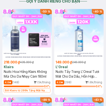
GỢI Ý DÀNH RIÊNG CHO BẠN
-
50
%
-
40
%
218.000 ₫
149.000 ₫
435.000 ₫
249.000 ₫
Klairs
L'Oreal
Nước Hoa Hồng Klairs Không
Nước Tẩy Trang L'Oreal Tươi
Mùi Cho Da Nhạy Cảm 180ml
Mát Cho Da Dầu, Hỗn Hợp
400ml
(148)
1.5k/tháng
(298)
1.8k/tháng
4.8
4.8
64
%
64
%
Bill Klairs từ 299k Tặng Mặt Nạ
Làm Dịu Da & Kiểm Soát Dầu Nhờn
25ml (SL Có Hạn)
-
46
%
-
43
%