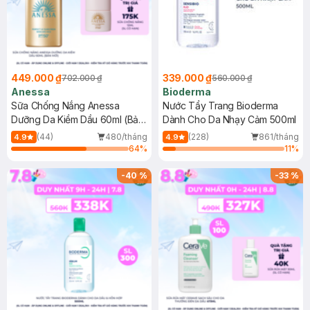
449.000 ₫
339.000 ₫
702.000 ₫
560.000 ₫
Anessa
Bioderma
Sữa Chống Nắng Anessa
Nước Tẩy Trang Bioderma
Dưỡng Da Kiềm Dầu 60ml (Bản
Dành Cho Da Nhạy Cảm 500ml
Mới)
(44)
480/tháng
(228)
861/tháng
4.9
4.9
64
%
11
%
-
40
%
-
33
%