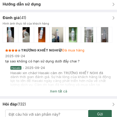
Hướng dẫn sử dụng
Đánh giá
(
41
)
Hình ảnh thực tế của khách hàng
TRƯƠNG KHIẾT NGHI
Đã mua hàng
2025-09-24
tại sao không có hạn sử dụng dưới đấy chai ?
-
2025-09-24
Hasaki
Hasaki xin chào! Hasaki cảm ơn TRƯƠNG KHIẾT NGHI đã
dành thời gian đánh giá. Sự hài lòng của khách hàng là động
lực to lớn để Hasaki ngày càng phát triển hơn nữa về chất
lượng dịch vụ. Cảm ơn bạn đã tin tưởng và mua sắm tại
Hasaki!
Xem tất cả
Hỏi đáp
(
132
)
Phạm Uyên My
Đã mua hàng
Gửi