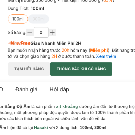
Giá thị trường:
256.000 ₫
- Tiết kiệm:
166.000 ₫
(
65
%
)
Dung Tích
:
100ml
100ml
300ml
Số lượng:
Giao Nhanh Miễn Phí 2H
Bạn muốn nhận hàng trước
20h
hôm nay (
Miễn phí
). Đặt hàng t
tới và chọn giao hàng
2H
ở bước thanh toán.
Xem thêm
TẠM HẾT HÀNG
THÔNG BÁO KHI CÓ HÀNG
D
Đánh giá
Hỏi đáp
Cân Bằng Độ Ẩm
là sản phẩm
xịt khoáng
dưỡng ẩm đến từ thương hi
khoáng, một phương pháp độc quyền được làm từ 100% thành phần kh
ớc các kích thích bên ngoài và chữa lành vấn đề về da.
 Ẩm
hiện đã có tại
Hasaki
với 2 dung tích:
100ml, 300ml