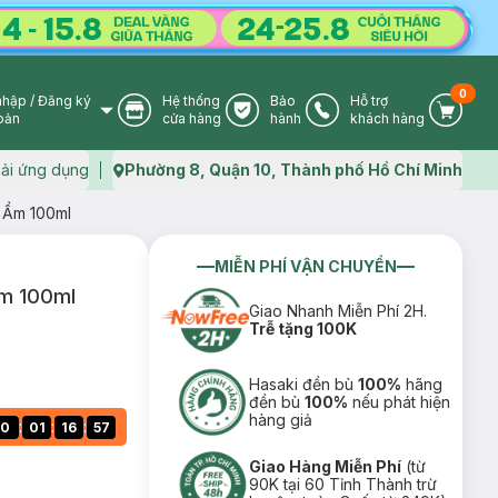
0
nhập
/
Đăng ký
Hệ thống
Bảo
Hỗ trợ
User Icon
Store Icon
Warranty Icon
Phone Icon
Cart I
oản
cửa hàng
hành
khách hàng
ải ứng dụng
Phường 8, Quận 10, Thành phố Hồ Chí Minh
Map icon
 Ẩm 100ml
MIỄN PHÍ VẬN CHUYỂN
Ẩm 100ml
Giao Nhanh Miễn Phí 2H.
Trễ tặng 100K
Hasaki đền bù
100%
hãng
đền bù
100%
nếu phát hiện
hàng giả
:
:
:
0
01
16
56
Giao Hàng Miễn Phí
(từ
90K tại 60 Tỉnh Thành trừ