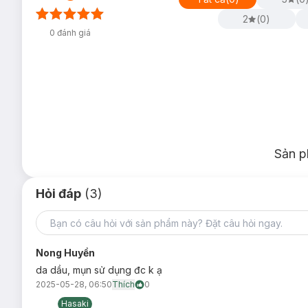
2
(
0
)
0
đánh giá
Sản p
Hỏi đáp
(3)
Nong Huyền
da dầu, mụn sử dụng đc k ạ
2025-05-28, 06:50
Thích
0
Hasaki