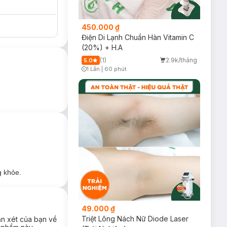
450.000 ₫
Điện Di Lạnh Chuẩn Hàn Vitamin C
(20%) + H.A
(1)
2.9k/tháng
5.0
1 Lần
|
60 phút
Timer Gray Icon
ần bất kỳ thành
 hồi.
phun rộng và đều
g khỏe.
49.000 ₫
Triệt Lông Nách Nữ Diode Laser
ận xét của bạn về