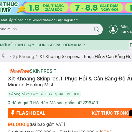
 Mặt
Tẩy tế bào chết
Bioderma
Nước Giặt
Bagsmart
Đăng 
Search icon
Tài kh
T
MỚI VỀ
BÁN CHẠY
CLINIC & SPA
DERMAHAIR
g Ẩm
Xịt Khoáng
Xịt Khoáng Skinpres.T Phục Hồi & Cân Bằng Độ
SKINPRES.T
Xịt Khoáng Skinpres.T Phục Hồi & Cân Bằng Độ 
Mineral Healing Mist
Số công bố với Bộ Y Tế : 194767/23/CBMP-QLD
0
đánh giá
|
3
Hỏi đáp
|
Mã sản phẩm:
422216419
KẾT THÚC TRONG
90.000 ₫
(Đã bao gồm VAT)