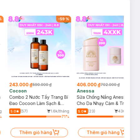
%
-
59
%
-
42
%
243.000 ₫
406.000 ₫
590.000 ₫
702.000 ₫
Cocoon
Anessa
m
Combo 2 Nước Tẩy Trang Bí
Sữa Chống Nắng Anessa
Đao Cocoon Làm Sạch &
Cho Da Nhạy Cảm & Trẻ Em
Giảm Dầu 500ml
60ml (Mới)
g
(57)
1.6k/tháng
(23)
436/tháng
5.0
5.0
%
71
%
70
%
Thêm giỏ hàng
Thêm giỏ hàng