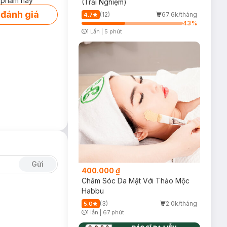
 phẩm này
(Trải Nghiệm)
 đánh giá
(12)
67.6k/tháng
4.7
43
%
1 Lần
|
5 phút
Timer Gray Icon
Gửi
400.000 ₫
Chăm Sóc Da Mặt Với Thảo Mộc
Habbu
(3)
2.0k/tháng
5.0
1 lần
|
67 phút
Timer Gray Icon