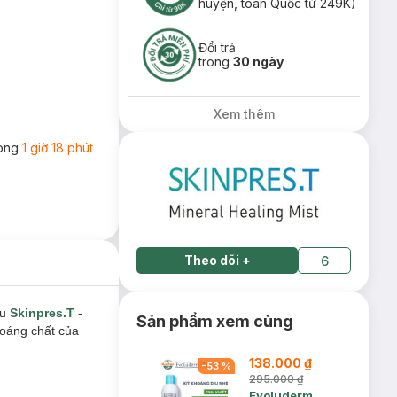
huyện, toàn Quốc từ 249K)
Đổi trả
trong
30 ngày
Xem thêm
rong
1 giờ 18 phút
Theo dõi
+
6
ệu
Skinpres.T
-
Sản phẩm xem cùng
oáng chất của
138.000 ₫
-
53
%
295.000 ₫
Evoluderm