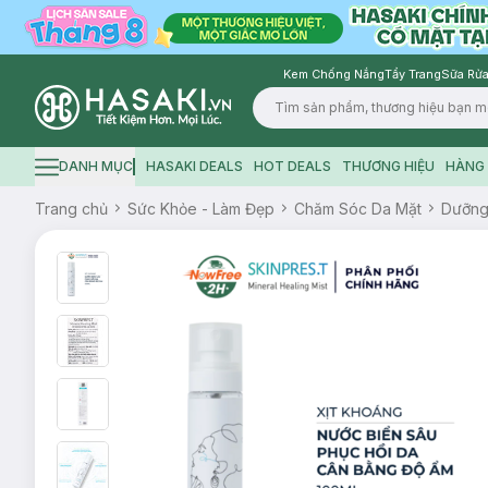
Kem Chống Nắng
Tẩy Trang
Sữa Rửa
Logo
DANH MỤC
HASAKI DEALS
HOT DEALS
THƯƠNG HIỆU
HÀNG 
Hamburger icon
Trang chủ
Sức Khỏe - Làm Đẹp
Chăm Sóc Da Mặt
Dưỡn