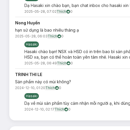
Dạ Hasaki xin chào bạn, bạn chat inbox cho hasaki xin 
2025-05-28, 07:02
Thích
0
Nong Huyền
hạn sử dụng là bao nhiêu tháng ạ
2025-05-28, 06:03
Thích
0
Hasaki
Hasaki chào bạn! NSX và HSD có in trên bao bì sản ph
HSD xa, bạn có thể hoàn toàn yên tâm nhé. Hasaki xin 
2025-05-28, 06:49
Thích
0
TRINH THI LE
Sản phẩm này có mùi không?
2024-12-10, 01:20
Thích
0
Hasaki
Dạ về mùi sản phẩm tùy cảm nhận mỗi người ạ, khi dùng
2024-12-10, 02:17
Thích
0