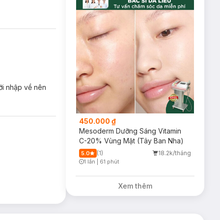
ới nhập về nên
450.000 ₫
Mesoderm Dưỡng Sáng Vitamin
C-20% Vùng Mặt (Tây Ban Nha)
(1)
18.2k/tháng
5.0
1 lần
|
61 phút
Timer Gray Icon
Xem thêm