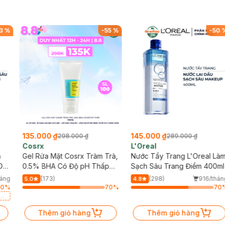
3
%
-
55
%
-
50
135.000 ₫
145.000 ₫
298.000 ₫
289.000 ₫
Cosrx
L'Oreal
h
Gel Rửa Mặt Cosrx Tràm Trà,
Nước Tẩy Trang L'Oreal Là
Da
0.5% BHA Có Độ pH Thấp
Sạch Sâu Trang Điểm 400ml
150ml
háng
(173)
(298)
916/thán
5.0
4.8
90
%
70
%
70
a
Thêm giỏ hàng
Thêm giỏ hàng