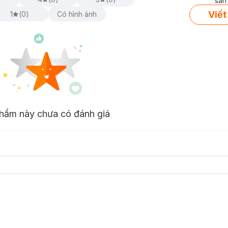
sản
Viết
1
(
0
)
Có hình ảnh
hẩm này chưa có đánh giá