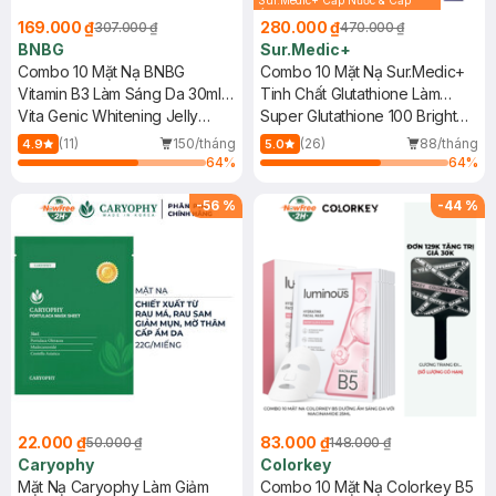
Sur.Medic+ Cấp Nước & Cấp
Ẩm 30g (SL có hạn)
169.000 ₫
280.000 ₫
307.000 ₫
470.000 ₫
BNBG
Sur.Medic+
Combo 10 Mặt Nạ BNBG
Combo 10 Mặt Nạ Sur.Medic+
Vitamin B3 Làm Sáng Da 30ml
Tinh Chất Glutathione Làm
(Mới)
Vita Genic Whitening Jelly
Sáng Da 30g
Super Glutathione 100 Bright
Mask
Mask
(11)
150/tháng
(26)
88/tháng
4.9
5.0
64
%
64
%
-
56
%
-
44
%
22.000 ₫
83.000 ₫
50.000 ₫
148.000 ₫
Caryophy
Colorkey
Mặt Nạ Caryophy Làm Giảm
Combo 10 Mặt Nạ Colorkey B5