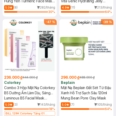
Thân Cà Phê Đắk Lắk
Hung Yen Turmeric Face Mask
(Mới)
Vita Genic Hydrating Jelly
30ml+200ml
+ Dak Lak Coffee Body Polish
Mask
(8)
282/tháng
(11)
213/tháng
5.0
4.9
30
%
64
%
-
47
%
-
39
%
236.000 ₫
296.000 ₫
444.000 ₫
488.000 ₫
Colorkey
Beplain
Combo 3 Hộp Mặt Nạ Colorkey
Mặt Nạ Beplain Đất Sét Từ Đậu
B5 Dưỡng Ẩm Làm Dịu, Sáng
Xanh Hỗ Trợ Sạch Sâu 120ml
Da, Ngừa Mụn 10 Miếng/Hộp
Luminous B5 Facial Mask
Mung Bean Pore Clay Mask
Replenishing + Hydrating +
(3)
143/tháng
(7)
105/tháng
5.0
5.0
Nourishing
18
%
64
%
BILL 129K Colorkey Tặng 01