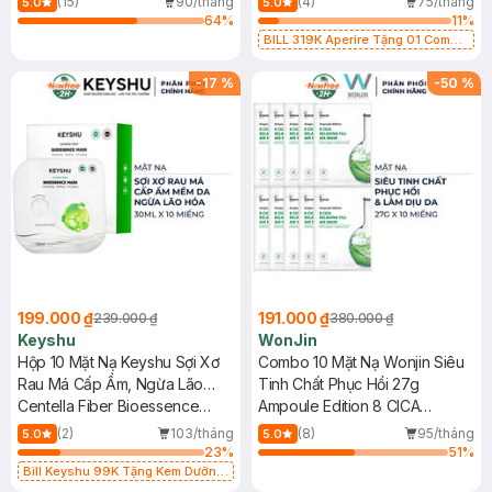
(15)
90/tháng
(4)
75/tháng
5.0
5.0
64
%
11
%
BILL 319K Aperire Tặng 01 Combo
2 Mặt Nạ Sur.Medic+ Cấp Nước,
Cấp Ẩm 30g (SL có hạn)
-
17
%
-
50
%
199.000 ₫
191.000 ₫
239.000 ₫
380.000 ₫
Keyshu
WonJin
Hộp 10 Mặt Nạ Keyshu Sợi Xơ
Combo 10 Mặt Nạ Wonjin Siêu
Rau Má Cấp Ẩm, Ngừa Lão
Tinh Chất Phục Hồi 27g
Hóa 30ml
Centella Fiber Bioessence
Ampoule Edition 8 CICA
Mask
Relaxing Fill Air Mask
(2)
103/tháng
(8)
95/tháng
5.0
5.0
23
%
51
%
Bill Keyshu 99K Tặng Kem Dưỡng
Sáng Da Dưỡng Ẩm 10ml (SL Có