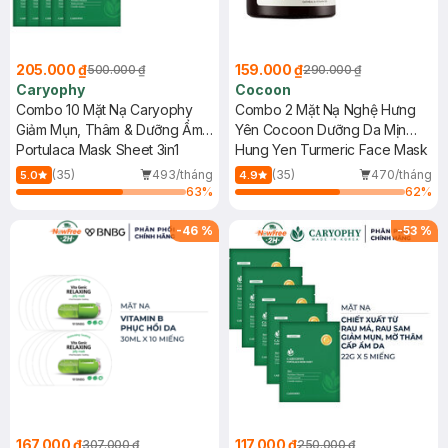
205.000 ₫
159.000 ₫
500.000 ₫
290.000 ₫
Caryophy
Cocoon
Combo 10 Mặt Nạ Caryophy
Combo 2 Mặt Nạ Nghệ Hưng
Giảm Mụn, Thâm & Dưỡng Ẩm
Yên Cocoon Dưỡng Da Mịn
Da 22g
Portulaca Mask Sheet 3in1
Màng 30ml
Hung Yen Turmeric Face Mask
(35)
493/tháng
(35)
470/tháng
5.0
4.9
63
%
62
%
-
46
%
-
53
%
167.000 ₫
117.000 ₫
307.000 ₫
250.000 ₫