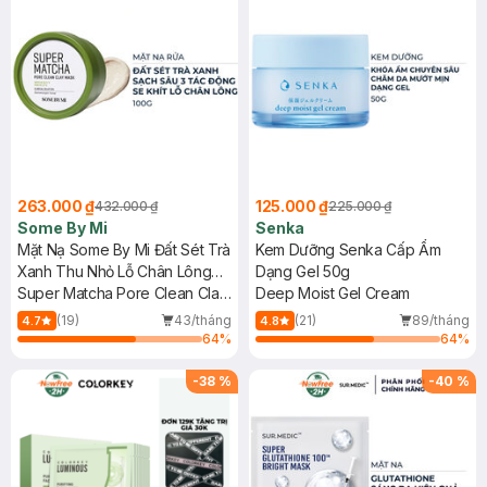
263.000 ₫
125.000 ₫
432.000 ₫
225.000 ₫
Some By Mi
Senka
Mặt Nạ Some By Mi Đất Sét Trà
Kem Dưỡng Senka Cấp Ẩm
Xanh Thu Nhỏ Lỗ Chân Lông
Dạng Gel 50g
100g
Super Matcha Pore Clean Clay
Deep Moist Gel Cream
Mask
(19)
43/tháng
(21)
89/tháng
4.7
4.8
64
%
64
%
-
38
%
-
40
%