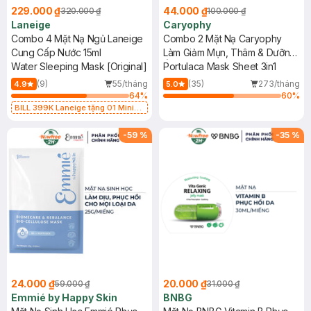
229.000 ₫
44.000 ₫
320.000 ₫
100.000 ₫
Laneige
Caryophy
Combo 4 Mặt Nạ Ngủ Laneige
Combo 2 Mặt Nạ Caryophy
Cung Cấp Nước 15ml
Làm Giảm Mụn, Thâm & Dưỡng
Water Sleeping Mask [Original]
Ẩm Da 22g
Portulaca Mask Sheet 3in1
(9)
55/tháng
(35)
273/tháng
4.9
5.0
64
%
60
%
BILL 399K Laneige tặng 01 Mini
Mặt Nạ Ngủ Laneige Cung Cấp
Nước 15ml (SL có hạn)
-
59
%
-
35
%
24.000 ₫
20.000 ₫
59.000 ₫
31.000 ₫
Emmié by Happy Skin
BNBG