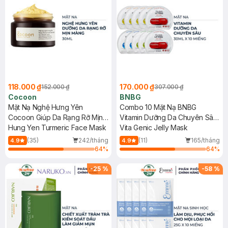
118.000 ₫
170.000 ₫
152.000 ₫
307.000 ₫
Cocoon
BNBG
Mặt Nạ Nghệ Hưng Yên
Combo 10 Mặt Nạ BNBG
Cocoon Giúp Da Rạng Rỡ Mịn
Vitamin Dưỡng Da Chuyên Sâu
Màng 30ml
Hung Yen Turmeric Face Mask
30ml
Vita Genic Jelly Mask
(35)
242/tháng
(11)
165/tháng
4.9
4.9
64
%
64
%
-
25
%
-
58
%