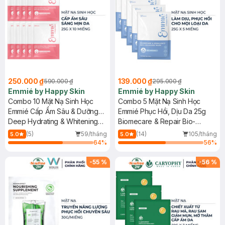
250.000 ₫
139.000 ₫
590.000 ₫
295.000 ₫
Emmié by Happy Skin
Emmié by Happy Skin
Combo 10 Mặt Nạ Sinh Học
Combo 5 Mặt Nạ Sinh Học
Emmié Cấp Ẩm Sâu & Dưỡng
Emmié Phục Hồi, Dịu Da 25g
Sáng Da 25g
Deep Hydrating & Whitening
Biomecare & Repair Bio-
Bio-Cellulose Mask - Tranx +
Cellulose Mask - B5 + Peptides
(5)
59/tháng
(14)
105/tháng
5.0
5.0
8HAs + B3
64
%
56
%
-
55
%
-
56
%