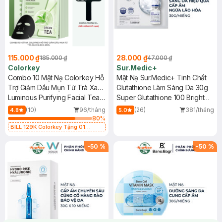
115.000 ₫
28.000 ₫
185.000 ₫
47.000 ₫
Colorkey
Sur.Medic+
Combo 10 Mặt Nạ Colorkey Hỗ
Mặt Nạ Sur.Medic+ Tinh Chất
Trợ Giảm Dầu Mụn Từ Trà Xanh
Glutathione Làm Sáng Da 30g
& BHA 25ml
Luminous Purifying Facial Tea
Super Glutathione 100 Bright
Tree Mask
Mask
(10)
96/tháng
(26)
381/tháng
4.8
5.0
80
%
BILL 129K Colorkey Tặng 01
Gương Trang Điểm Colorkey (SL
có hạn)
-
50
%
-
50
%