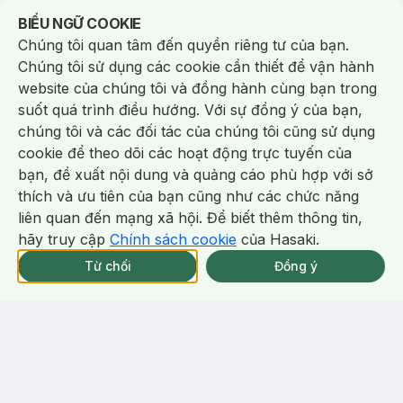
Notice about cookies usage
BIỂU NGỮ COOKIE
Chúng tôi quan tâm đến quyền riêng tư của bạn.
279.000 ₫
15.000 ₫
560.000 ₫
30.000 ₫
Chúng tôi sử dụng các cookie cần thiết để vận hành
WonJin
Banobagi
website của chúng tôi và đồng hành cùng bạn trong
Hộp 10 Miếng Mặt Nạ Wonjin
Mặt Nạ Banobagi Dưỡng Sáng
suốt quá trình điều hướng. Với sự đồng ý của bạn,
Cấp Ẩm Chuyên Sâu 30g/M
Và Cấp Ẩm Cho Da 30g (Xanh)
Effect Hydro Rise Hyaluronic
Stem Cell Vitamin Mask
chúng tôi và các đối tác của chúng tôi cũng sử dụng
Concentrated Essence Mask
#Whitening and Moisture
(15)
39/tháng
(18)
598/tháng
5.0
cookie để theo dõi các hoạt động trực tuyến của
4.9
64
%
64
%
bạn, đề xuất nội dung và quảng cáo phù hợp với sở
Chat i
thích và ưu tiên của bạn cũng như các chức năng
-
58
%
-
70
%
liên quan đến mạng xã hội. Để biết thêm thông tin,
hãy truy cập
Chính sách cookie
của Hasaki.
Giao Nhanh Miễn Phí 2H.
tại 339 Chi Nhánh (Trễ tặng 100K)
Từ chối
Đồng ý
279.000 ₫
189.000 ₫
658.000 ₫
640.000 ₫