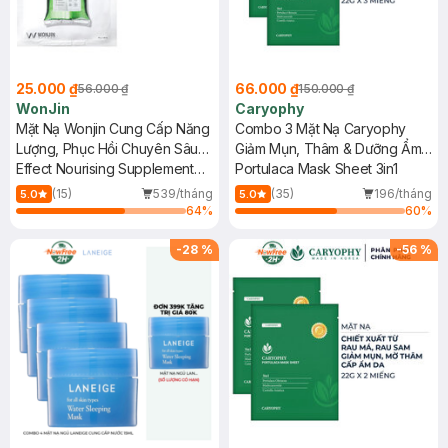
25.000 ₫
66.000 ₫
56.000 ₫
150.000 ₫
WonJin
Caryophy
Mặt Nạ Wonjin Cung Cấp Năng
Combo 3 Mặt Nạ Caryophy
Lượng, Phục Hồi Chuyên Sâu
Giảm Mụn, Thâm & Dưỡng Ẩm
30g
Effect Nourising Supplement
Da 22g
Portulaca Mask Sheet 3in1
Concentrated Essence Mask
(15)
539/tháng
(35)
196/tháng
5.0
5.0
64
%
60
%
-
28
%
-
56
%