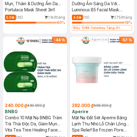
Mụn, Thâm & Dưỡng Ẩm Da
Dưỡng Ẩm Sáng Da Với
22g
Portulaca Mask Sheet 3in1
Niacinamide 25ml
Luminous B5 Facial Mask
Hydrating
(35)
1.1k/tháng
(10)
275/tháng
5.0
4.8
60
%
19
%
BILL 129K Colorkey Tặng 01
Gương Trang Điểm Colorkey (SL
có hạn)
-
44
%
-
57
%
240.000 ₫
282.000 ₫
430.000 ₫
658.000 ₫
BNBG
Aperire
Combo 10 Mặt Nạ BNBG Tràm
Mặt Nạ Đất Sét Aperire Băng
Trà Thải Độc Da, Giảm Mụn
Lạnh Thu Nhỏ Lỗ Chân Lông
30ml
Vita Tea Tree Healing Face
120g
Spa Relief Be Frozen Pore
Mask Pack
Mask