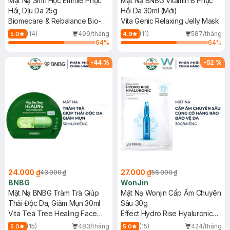
Mặt Nạ Sinh Học Emmié Phục
Mặt Nạ BNBG Vitamin B Phục
Hồi, Dịu Da 25g
Hồi Da 30ml (Mới)
Biomecare & Rebalance Bio-
Vita Genic Relaxing Jelly Mask
Cellulose Mask - B5 + Peptides
(14)
499/tháng
(11)
587/tháng
5.0
4.9
64
%
64
%
-
44
%
-
52
%
24.000 ₫
27.000 ₫
43.000 ₫
56.000 ₫
BNBG
WonJin
Mặt Nạ BNBG Tràm Trà Giúp
Mặt Nạ Wonjin Cấp Ẩm Chuyên
Thải Độc Da, Giảm Mụn 30ml
Sâu 30g
Vita Tea Tree Healing Face
Effect Hydro Rise Hyaluronic
Mask Pack
Concentrated Essence Mask
(15)
483/tháng
(15)
424/tháng
5.0
5.0