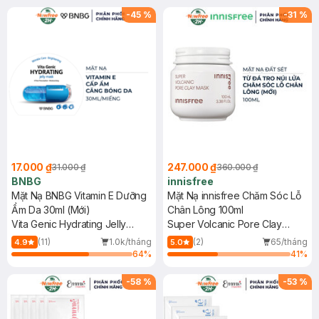
Hạn)
-
45
%
-
31
%
17.000 ₫
247.000 ₫
31.000 ₫
360.000 ₫
BNBG
innisfree
Mặt Nạ BNBG Vitamin E Dưỡng
Mặt Nạ innisfree Chăm Sóc Lỗ
Ẩm Da 30ml (Mới)
Chân Lông 100ml
Vita Genic Hydrating Jelly
Super Volcanic Pore Clay
Mask
Mask
(11)
1.0k/tháng
(2)
65/tháng
4.9
5.0
64
%
41
%
-
58
%
-
53
%