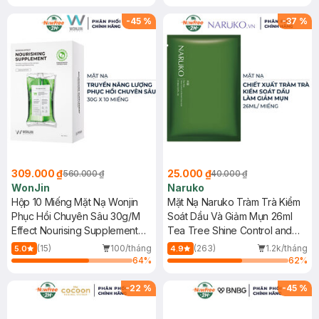
Gương Trang Điểm Colorkey (SL
có hạn)
-
45
%
-
37
%
309.000 ₫
25.000 ₫
560.000 ₫
40.000 ₫
WonJin
Naruko
Hộp 10 Miếng Mặt Nạ Wonjin
Mặt Nạ Naruko Tràm Trà Kiểm
Phục Hồi Chuyên Sâu 30g/M
Soát Dầu Và Giảm Mụn 26ml
Effect Nourising Supplement
Tea Tree Shine Control and
Concentrated Essence Mask
Blemish Clear Mask
(15)
100/tháng
(263)
1.2k/tháng
5.0
4.9
64
%
62
%
-
22
%
-
45
%