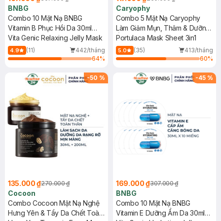
BNBG
Caryophy
Combo 10 Mặt Nạ BNBG
Combo 5 Mặt Nạ Caryophy
Vitamin B Phục Hồi Da 30ml
Làm Giảm Mụn, Thâm & Dưỡng
(Mới)
Vita Genic Relaxing Jelly Mask
Ẩm Da 22g
Portulaca Mask Sheet 3in1
(11)
442/tháng
(35)
413/tháng
4.9
5.0
64
%
60
%
-
50
%
-
45
%
135.000 ₫
169.000 ₫
270.000 ₫
307.000 ₫
Cocoon
BNBG
Combo Cocoon Mặt Nạ Nghệ
Combo 10 Mặt Nạ BNBG
Hưng Yên & Tẩy Da Chết Toàn
Vitamin E Dưỡng Ẩm Da 30ml