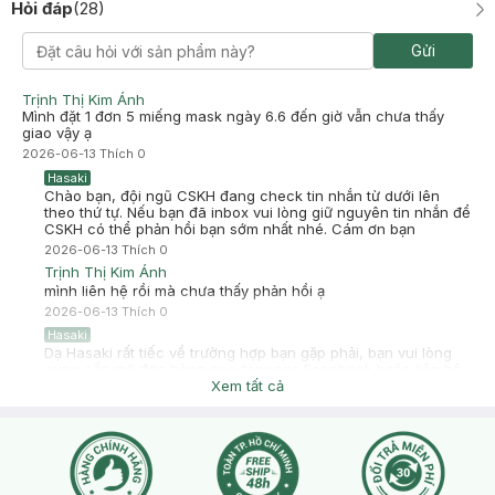
Hỏi đáp
(
28
)
Gửi
Trịnh Thị Kim Ánh
Mình đặt 1 đơn 5 miếng mask ngày 6.6 đến giờ vẫn chưa thấy
giao vậy ạ
2026-06-13
Thích
0
Hasaki
Chào bạn, đội ngũ CSKH đang check tin nhắn từ dưới lên
theo thứ tự. Nếu bạn đã inbox vui lòng giữ nguyên tin nhắn để
CSKH có thể phản hồi bạn sớm nhất nhé. Cám ơn bạn
2026-06-13
Thích
0
Trịnh Thị Kim Ánh
mình liên hệ rồi mà chưa thấy phản hồi ạ
2026-06-13
Thích
0
Hasaki
Dạ Hasaki rất tiếc về trường hợp bạn gặp phải, bạn vui lòng
cung cấp mã đơn hàng qua fanpage Facebook hoặc liên hệ
hotline 18006324 nhấn phím 1 để được hỗ trợ sớm nhất nhé
Xem tất cả
2026-06-13
Thích
0
Quỳnh Bùi Như
Ủa là giảm chưa shop
2026-05-15
Thích
0