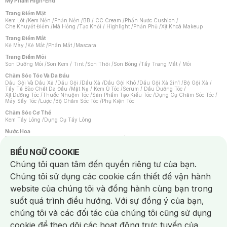
Mỹ Phẩm High-End
Trang Điểm Mặt
Kem Lót
/
Kem Nền
/
Phấn Nền
/
BB / CC Cream
/
Phấn Nước Cushion
/
Che Khuyết Điểm
/
Má Hồng
/
Tạo Khối / Highlight
/
Phấn Phủ
/
Xịt Khoá Makeup
Trang Điểm Mắt
Kẻ Mày
/
Kẻ Mắt
/
Phấn Mắt
/
Mascara
Trang Điểm Môi
Son Dưỡng Môi
/
Son Kem / Tint
/
Son Thỏi
/
Son Bóng
/
Tẩy Trang Mắt / Môi
Chăm Sóc Tóc Và Da Đầu
Dầu Gội Và Dầu Xả
/
Dầu Gội
/
Dầu Xả
/
Dầu Gội Khô
/
Dầu Gội Xả 2in1
/
Bộ Gội Xả
/
Tẩy Tế Bào Chết Da Đầu
/
Mặt Nạ / Kem Ủ Tóc
/
Serum / Dầu Dưỡng Tóc
/
Xịt Dưỡng Tóc
/
Thuốc Nhuộm Tóc
/
Sản Phẩm Tạo Kiểu Tóc
/
Dụng Cụ Chăm Sóc Tóc
/
Máy Sấy Tóc
/
Lược
/
Bộ Chăm Sóc Tóc
/
Phụ Kiện Tóc
Chăm Sóc Cơ Thể
Kem Tẩy Lông
/
Dụng Cụ Tẩy Lông
Nước Hoa
Nước Hoa Nữ
/
Nước Hoa Nam
/
Nước Hoa Cao Cấp
/
Xịt Thơm Toàn Thân
/
Nước Hoa Vùng Kín
Notice about cookies usage
BIỂU NGỮ COOKIE
Chăm Sóc Cá Nhân
Chúng tôi quan tâm đến quyền riêng tư của bạn.
Chống Muỗi
/
Khẩu Trang
/
Máy Massage
/
Mặt Nạ Xông Hơi
/
Nước Rửa Tay
/
Sản Phẩm Chăm Sóc Khác
/
Bàn Chải Đánh Răng
/
Bàn Chải Điện
/
Chúng tôi sử dụng các cookie cần thiết để vận hành
Hỗ Trợ Trắng Răng
/
Kem Đánh Răng
/
Máy Tăm Nước
/
Nước Súc Miệng
/
Tăm / Chỉ Nha Khoa
/
Xịt Thơm Miệng
/
Dung Dịch Vệ Sinh
/
Dưỡng Vùng Kín
/
website của chúng tôi và đồng hành cùng bạn trong
Khăn Ướt Vệ Sinh Vùng Kín
/
Băng Vệ Sinh
/
Tampon
/
Bọt Cạo Râu
/
Dao Cạo Râu
/
Máy Cạo Râu
suốt quá trình điều hướng. Với sự đồng ý của bạn,
Vấn Đề Về Da
chúng tôi và các đối tác của chúng tôi cũng sử dụng
Da Dầu / Lỗ Chân Lông To
/
Da Khô / Mất Nước
/
Da Lão Hóa
/
Da Mụn
/
Da Nhạy Cảm / Kích Ứng
/
Da Xỉn Màu
/
Thâm / Nám / Tàn Nhang
/
cookie để theo dõi các hoạt động trực tuyến của
Quầng Thâm & Bọng Mắt
/
Sẹo
/
Viêm Da Cơ Địa