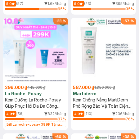
Dầu 500ml
(Mới)
(57)
1.6k/tháng
(23)
395/tháng
5.0
5.0
65
%
35
%
-
33
%
-
57
%
299.000 ₫
587.000 ₫
445.000 ₫
1.350.000 ₫
La Roche-Posay
Martiderm
Kem Dưỡng La Roche-Posay
Kem Chống Nắng MartiDerm
Giúp Phục Hồi Da Đa Công
Phổ Rộng Bảo Vệ Toàn Diện
Dụng 40ml
40ml
(56)
832/tháng
(110)
236/tháng
4.9
4.9
37
%
76
%
Bill La roche-posay 399K Tặng
Gel rửa mặt da dầu nhạy cảm 50ml
(SL có hạn)
-
60
%
-
38
%