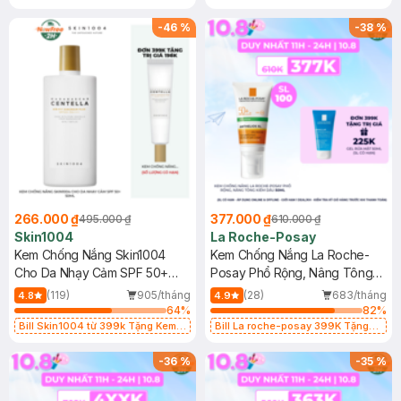
Làm Dịu Da & Kiểm Soát Dầu Nhờn
25ml (SL Có Hạn)
-
46
%
-
38
%
266.000 ₫
377.000 ₫
495.000 ₫
610.000 ₫
Skin1004
La Roche-Posay
Kem Chống Nắng Skin1004
Kem Chống Nắng La Roche-
Cho Da Nhạy Cảm SPF 50+
Posay Phổ Rộng, Nâng Tông
50ml
Kiềm Dầu 50ml
(119)
905/tháng
(28)
683/tháng
4.8
4.9
64
%
82
%
Bill Skin1004 từ 399k Tặng Kem
Bill La roche-posay 399K Tặng
Chống Nắng Cho Da Nhạy Cảm
Gel rửa mặt da dầu nhạy cảm 50ml
SPF 50+ 20ml (SL Có Hạn)
(SL có hạn)
-
36
%
-
35
%