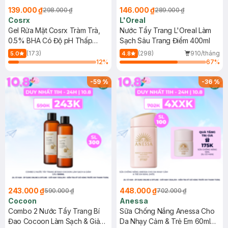
139.000 ₫
146.000 ₫
298.000 ₫
289.000 ₫
Cosrx
L'Oreal
Gel Rửa Mặt Cosrx Tràm Trà,
Nước Tẩy Trang L'Oreal Làm
0.5% BHA Có Độ pH Thấp
Sạch Sâu Trang Điểm 400ml
150ml
(173)
(298)
910/tháng
5.0
4.8
12
%
67
%
-
59
%
-
36
%
243.000 ₫
448.000 ₫
590.000 ₫
702.000 ₫
Cocoon
Anessa
Combo 2 Nước Tẩy Trang Bí
Sữa Chống Nắng Anessa Cho
Đao Cocoon Làm Sạch & Giảm
Da Nhạy Cảm & Trẻ Em 60ml