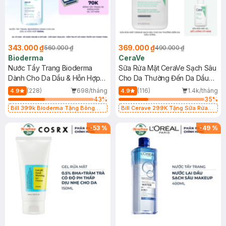
343.000 ₫
369.000 ₫
560.000 ₫
490.000 ₫
Bioderma
CeraVe
Nước Tẩy Trang Bioderma
Sữa Rửa Mặt CeraVe Sạch Sâu
Dành Cho Da Dầu & Hỗn Hợp
Cho Da Thường Đến Da Dầu
500ml
473ml
(228)
698/tháng
(116)
1.4k/tháng
4.9
4.9
43
%
35
%
Bill 399k Bioderma Tặng Bông
Bill Cerave 299K Tặng Sữa Rửa
Tẩy Trang Hộp 50 Miếng (SL có
Mặt Cerave 30ml (SL có hạn)
hạn)
-
53
%
-
49
%