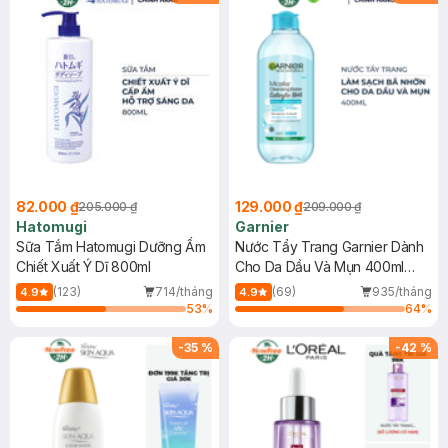
82.000 ₫
129.000 ₫
205.000 ₫
209.000 ₫
Hatomugi
Garnier
Sữa Tắm Hatomugi Dưỡng Ẩm
Nước Tẩy Trang Garnier Dành
Chiết Xuất Ý Dĩ 800ml
Cho Da Dầu Và Mụn 400ml
(Mới)
(123)
714/tháng
(69)
935/tháng
4.9
4.9
53
%
64
%
-
35
%
-
42
%