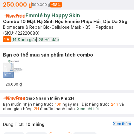
250.000 ₫
590.000 ₫
-
58
%
Emmié by Happy Skin
Combo 10 Mặt Nạ Sinh Học Emmié Phục Hồi, Dịu Da 25g
Biomecare & Repair Bio-Cellulose Mask - B5 + Peptides
(SKU:
422220080
)
5
(
14
Đánh giá)
|
28
Hỏi đáp
Start Icon
Bạn có thể mua sản phẩm tách combo
26.000 ₫
Giao Nhanh Miễn Phí 2H
Bạn muốn nhận hàng trước
10h
ngày mai. Đặt hàng trước
24h
và
chọn giao hàng
2H
ở bước thanh toán.
Xem chi tiết
Xem thêm
Dung Tích
:
10 miếng