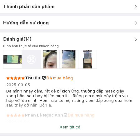
Thành phần sản phẩm
Hướng dẫn sử dụng
Đánh giá
(
14
)
Hình ảnh thực tế của khách hàng
Thu Bui
Đã mua hàng
2025-03-05
Da mình nhạy cảm, rất dễ bị kích ứng, thường đắp mask giấy
xong hôm sau hay bị lên mụn li ti. Riêng em mask này trộm vía
hợp với da mình. Hôm nào có mụn sưng viêm đắp xong qua hôm
sau thấy đỡ hẳn luôn á.
Phan Lê Ngọc Ánh
Đã mua hàng
2024-10-24
Xem tất cả
Đắp xong mặt căng bóng, da sáng thích lắm ạ