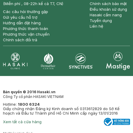
(Miễn phí , 08-22h kể cả T7, CN)
Chính sách bảo mật
Điều khoản sử dụng
Các câu hỏi thường gặp
Hasaki cẩm nang
Gửi yêu cầu hỗ trợ
Tuyển dụng
Hướng dẫn đặt hàng
Liên hệ
Phương thức thanh toán
Phương thức vận chuyển
Chính sách đổi trả
Synctives
Clinic
Dermahair
Mastige
Bản quyền © 2016 Hasaki.vn
Công Ty cổ phần HASAKI VIETNAM
Hotline:
1800 6324
Giấy chứng nhận Đăng ký Kinh doanh số 0313612829 do Sở Kế
hoạch và Đầu tư Thành phố Hồ Chí Minh cấp ngày 13/01/2016
Xem tất cả cửa hàng