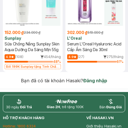
152.000 ₫
302.000 ₫
234.000 ₫
519.000 ₫
Sunplay
L'Oreal
Sữa Chống Nắng Sunplay Skin
Serum L'Oreal Hyaluronic Acid
Aqua Dưỡng Da Sáng Mịn 55g
Cấp Ẩm Sáng Da 30ml
(108)
454/tháng
(27)
275/tháng
4.9
4.9
48
%
61
%
Bill 199K Sunplay tặng Tinh Chất
Chống Nắng 7g trị giá 30K (SL có
hạn)
Bạn đã có tài khoản Hasaki?
Đăng nhập
return
nowfree
price
HỖ TRỢ KHÁCH HÀNG
VỀ HASAKI.VN
Hotline:
1800 6324
Giới thiệu Hasaki.vn