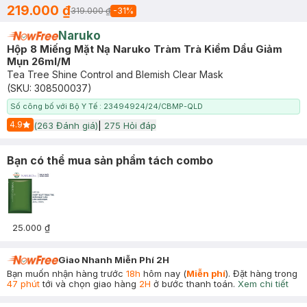
219.000 ₫
319.000 ₫
-
31
%
Naruko
Hộp 8 Miếng Mặt Nạ Naruko Tràm Trà Kiềm Dầu Giảm
Mụn 26ml/M
Tea Tree Shine Control and Blemish Clear Mask
(SKU:
308500037
)
Số công bố với Bộ Y Tế : 23494924/24/CBMP-QLD
4.9
(
263
Đánh giá)
|
275
Hỏi đáp
Start Icon
Bạn có thể mua sản phẩm tách combo
25.000 ₫
Giao Nhanh Miễn Phí 2H
Bạn muốn nhận hàng trước
18h
hôm nay (
Miễn phí
). Đặt hàng trong
47 phút
tới và chọn giao hàng
2H
ở bước thanh toán.
Xem chi tiết