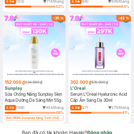
(123)
714/tháng
(69)
935/tháng
4.9
4.9
52
%
64
%
-
35
%
-
42
%
152.000 ₫
302.000 ₫
234.000 ₫
519.000 ₫
Sunplay
L'Oreal
Sữa Chống Nắng Sunplay Skin
Serum L'Oreal Hyaluronic Acid
Aqua Dưỡng Da Sáng Mịn 55g
Cấp Ẩm Sáng Da 30ml
(108)
454/tháng
(27)
275/tháng
4.9
4.9
48
%
41
%
Bill 199K Sunplay tặng Tinh Chất
Chống Nắng 7g trị giá 30K (SL có
hạn)
Bạn đã có tài khoản Hasaki?
Đăng nhập