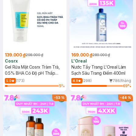
139.000 ₫
169.000 ₫
298.000 ₫
289.000 ₫
Cosrx
L'Oreal
Gel Rửa Mặt Cosrx Tràm Trà,
Nước Tẩy Trang L'Oreal Làm
0.5% BHA Có Độ pH Thấp
Sạch Sâu Trang Điểm 400ml
150ml
(173)
(298)
786/tháng
5.0
4.8
5
%
69
%
-
53
%
-
44
%