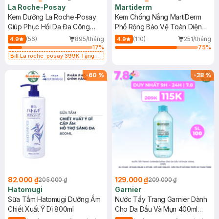
La Roche-Posay
Martiderm
Kem Dưỡng La Roche-Posay
Kem Chống Nắng MartiDerm
Giúp Phục Hồi Da Đa Công
Phổ Rộng Bảo Vệ Toàn Diện
Dụng 40ml
40ml
(56)
895/tháng
(110)
251/tháng
4.9
4.9
17
%
75
%
Bill La roche-posay 399K Tặng
Gel rửa mặt da dầu nhạy cảm 50ml
(SL có hạn)
-
60
%
-
38
%
82.000 ₫
129.000 ₫
205.000 ₫
209.000 ₫
Hatomugi
Garnier
Sữa Tắm Hatomugi Dưỡng Ẩm
Nước Tẩy Trang Garnier Dành
Chiết Xuất Ý Dĩ 800ml
Cho Da Dầu Và Mụn 400ml
(Mới)