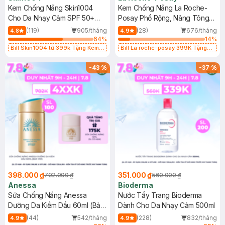
Kem Chống Nắng Skin1004
Kem Chống Nắng La Roche-
Cho Da Nhạy Cảm SPF 50+
Posay Phổ Rộng, Nâng Tông
50ml
Kiềm Dầu 50ml
(119)
905/tháng
(28)
676/tháng
4.8
4.9
64
%
14
%
Bill Skin1004 từ 399k Tặng Kem
Bill La roche-posay 399K Tặng
Chống Nắng Cho Da Nhạy Cảm
Gel rửa mặt da dầu nhạy cảm 50ml
SPF 50+ 20ml (SL Có Hạn)
(SL có hạn)
-
43
%
-
37
%
398.000 ₫
351.000 ₫
702.000 ₫
560.000 ₫
Anessa
Bioderma
Sữa Chống Nắng Anessa
Nước Tẩy Trang Bioderma
Dưỡng Da Kiềm Dầu 60ml (Bản
Dành Cho Da Nhạy Cảm 500ml
Mới)
(44)
542/tháng
(228)
832/tháng
4.9
4.9