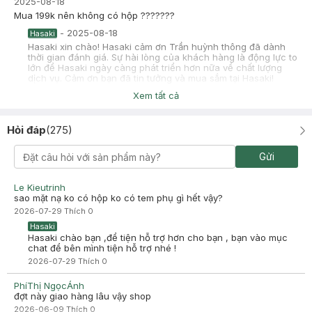
2025-08-18
Mua 199k nên không có hộp ???????
-
2025-08-18
Hasaki
Hasaki xin chào! Hasaki cảm ơn Trần huỳnh thông đã dành
thời gian đánh giá. Sự hài lòng của khách hàng là động lực to
lớn để Hasaki ngày càng phát triển hơn nữa về chất lượng
dịch vụ. Cảm ơn bạn đã tin tưởng và mua sắm tại Hasaki!
Xem tất cả
Hỏi đáp
(
275
)
Nguyen Yen
Đã mua hàng
Gửi
2025-06-26
Cảm giác như hàng fake , sẽ không còn lần sau nữa
Le Kieutrinh
-
2025-06-26
Hasaki
sao mặt nạ ko có hộp ko có tem phụ gì hết vậy?
Hasaki xin chào! Hasaki cảm ơn Nguyen Yen đã dành thời
2026-07-29
Thích
0
gian đánh giá. Sự hài lòng của khách hàng là động lực to lớn
để Hasaki ngày càng phát triển hơn nữa về chất lượng dịch
Hasaki
vụ. Cảm ơn bạn đã tin tưởng và mua sắm tại Hasaki!
Hasaki chào bạn ,để tiện hỗ trợ hơn cho bạn , bạn vào mục
chat để bên mình tiện hỗ trợ nhé !
2026-07-29
Thích
0
PhíThị NgọcÁnh
đợt này giao hàng lâu vậy shop
2026-06-09
Thích
0