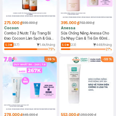
275.000 ₫
395.000 ₫
590.000 ₫
702.000 ₫
Cocoon
Anessa
Combo 2 Nước Tẩy Trang Bí
Sữa Chống Nắng Anessa Cho
Đao Cocoon Làm Sạch & Giảm
Da Nhạy Cảm & Trẻ Em 60ml
Dầu 500ml
(Mới)
(57)
1.4k/tháng
(23)
448/tháng
5.0
5.0
75
%
21
%
-
38
%
-
59
%
278.000 ₫
553.000 ₫
445.000 ₫
1.350.000 ₫