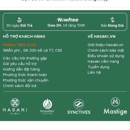
return
nowfree
price
HỖ TRỢ KHÁCH HÀNG
VỀ HASAKI.VN
Hotline:
1800 6324
Giới thiệu Hasaki.vn
(Miễn phí , 08-22h kể cả T7, CN)
Chính sách bảo mật
Điều khoản sử dụng
Các câu hỏi thường gặp
Hasaki cẩm nang
Gửi yêu cầu hỗ trợ
Tuyển dụng
Hướng dẫn đặt hàng
Liên hệ
Phương thức thanh toán
Phương thức vận chuyển
Chính sách đổi trả
Synctives
Clinic
Dermahair
Mastige