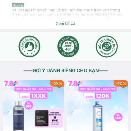
Hasaki
Dạ Hasaki rất xin lỗi bạn về trải nghiệm chưa trọn vẹn trong
lần mua hàng này, bạn có thể liên hệ hotline 18006324 hoặc
bạn nhấn vào mục " Chat với chúng tôi" để Hasaki hỗ trợ
kiểm tra cho bạn ạ
Xem tất cả
2026-06-10
Thích
0
GỢI Ý DÀNH RIÊNG CHO BẠN
-
55
%
-
42
%