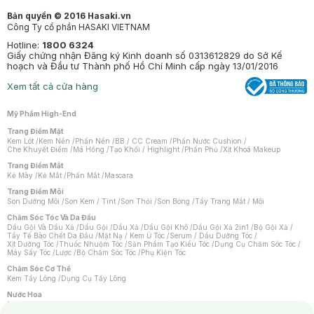
Bản quyền © 2016 Hasaki.vn
Công Ty cổ phần HASAKI VIETNAM
Hotline:
1800 6324
Giấy chứng nhận Đăng ký Kinh doanh số 0313612829 do Sở Kế
hoạch và Đầu tư Thành phố Hồ Chí Minh cấp ngày 13/01/2016
Xem tất cả cửa hàng
Mỹ Phẩm High-End
Trang Điểm Mặt
Kem Lót
/
Kem Nền
/
Phấn Nền
/
BB / CC Cream
/
Phấn Nước Cushion
/
Che Khuyết Điểm
/
Má Hồng
/
Tạo Khối / Highlight
/
Phấn Phủ
/
Xịt Khoá Makeup
Trang Điểm Mắt
Kẻ Mày
/
Kẻ Mắt
/
Phấn Mắt
/
Mascara
Trang Điểm Môi
Son Dưỡng Môi
/
Son Kem / Tint
/
Son Thỏi
/
Son Bóng
/
Tẩy Trang Mắt / Môi
Chăm Sóc Tóc Và Da Đầu
Dầu Gội Và Dầu Xả
/
Dầu Gội
/
Dầu Xả
/
Dầu Gội Khô
/
Dầu Gội Xả 2in1
/
Bộ Gội Xả
/
Tẩy Tế Bào Chết Da Đầu
/
Mặt Nạ / Kem Ủ Tóc
/
Serum / Dầu Dưỡng Tóc
/
Xịt Dưỡng Tóc
/
Thuốc Nhuộm Tóc
/
Sản Phẩm Tạo Kiểu Tóc
/
Dụng Cụ Chăm Sóc Tóc
/
Máy Sấy Tóc
/
Lược
/
Bộ Chăm Sóc Tóc
/
Phụ Kiện Tóc
Chăm Sóc Cơ Thể
Kem Tẩy Lông
/
Dụng Cụ Tẩy Lông
Nước Hoa
Nước Hoa Nữ
/
Nước Hoa Nam
/
Nước Hoa Cao Cấp
/
Xịt Thơm Toàn Thân
/
Nước Hoa Vùng Kín