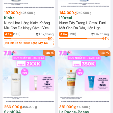
197.000 ₫
144.000 ₫
435.000 ₫
249.000 ₫
Klairs
L'Oreal
Nước Hoa Hồng Klairs Không
Nước Tẩy Trang L'Oreal Tươi
Mùi Cho Da Nhạy Cảm 180ml
Mát Cho Da Dầu, Hỗn Hợp
400ml
(148)
1.6k/tháng
(298)
1.9k/tháng
4.8
4.8
16
%
64
%
Bill Klairs từ 299k Tặng Mặt Nạ
Làm Dịu Da & Kiểm Soát Dầu Nhờn
25ml (SL Có Hạn)
-
46
%
-
38
%
266.000 ₫
381.000 ₫
495.000 ₫
610.000 ₫
Skin1004
La Roche-Posay