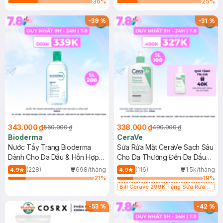
36
%
25
%
-
39
%
-
31
%
343.000 ₫
338.000 ₫
560.000 ₫
490.000 ₫
Bioderma
CeraVe
Nước Tẩy Trang Bioderma
Sữa Rửa Mặt CeraVe Sạch Sâu
Dành Cho Da Dầu & Hỗn Hợp
Cho Da Thường Đến Da Dầu
500ml
473ml
(228)
698/tháng
(116)
1.5k/tháng
4.9
4.9
21
%
19
%
Bill Cerave 299K Tặng Sữa Rửa
Mặt Cerave 30ml (SL có hạn)
-
53
%
-
42
%