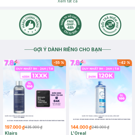
Xem tất cả
2026-08-04
Thích
0
GỢI Ý DÀNH RIÊNG CHO BẠN
-
55
%
-
42
%
197.000 ₫
144.000 ₫
435.000 ₫
249.000 ₫
Klairs
L'Oreal