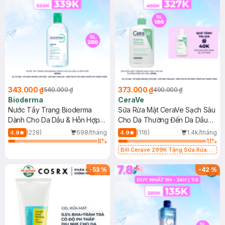
343.000 ₫
373.000 ₫
560.000 ₫
490.000 ₫
Bioderma
CeraVe
Nước Tẩy Trang Bioderma
Sữa Rửa Mặt CeraVe Sạch Sâu
Dành Cho Da Dầu & Hỗn Hợp
Cho Da Thường Đến Da Dầu
500ml
473ml
(228)
698/tháng
(116)
1.4k/tháng
4.9
4.9
8
%
11
%
Bill Cerave 299K Tặng Sữa Rửa
Mặt Cerave 30ml (SL có hạn)
-
53
%
-
42
%