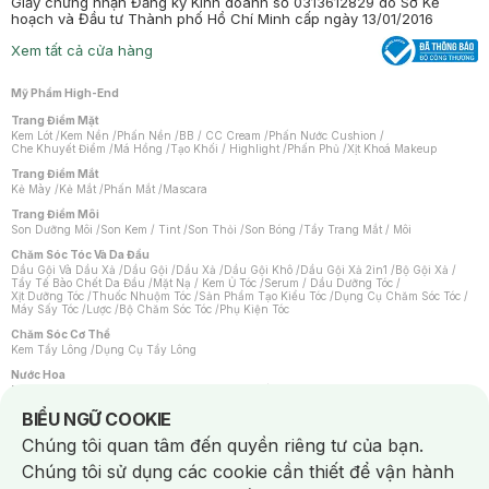
Giấy chứng nhận Đăng ký Kinh doanh số 0313612829 do Sở Kế
hoạch và Đầu tư Thành phố Hồ Chí Minh cấp ngày 13/01/2016
Xem tất cả cửa hàng
Mỹ Phẩm High-End
Trang Điểm Mặt
Kem Lót
/
Kem Nền
/
Phấn Nền
/
BB / CC Cream
/
Phấn Nước Cushion
/
Che Khuyết Điểm
/
Má Hồng
/
Tạo Khối / Highlight
/
Phấn Phủ
/
Xịt Khoá Makeup
Trang Điểm Mắt
Kẻ Mày
/
Kẻ Mắt
/
Phấn Mắt
/
Mascara
Trang Điểm Môi
Son Dưỡng Môi
/
Son Kem / Tint
/
Son Thỏi
/
Son Bóng
/
Tẩy Trang Mắt / Môi
Chăm Sóc Tóc Và Da Đầu
Dầu Gội Và Dầu Xả
/
Dầu Gội
/
Dầu Xả
/
Dầu Gội Khô
/
Dầu Gội Xả 2in1
/
Bộ Gội Xả
/
Tẩy Tế Bào Chết Da Đầu
/
Mặt Nạ / Kem Ủ Tóc
/
Serum / Dầu Dưỡng Tóc
/
Xịt Dưỡng Tóc
/
Thuốc Nhuộm Tóc
/
Sản Phẩm Tạo Kiểu Tóc
/
Dụng Cụ Chăm Sóc Tóc
/
Máy Sấy Tóc
/
Lược
/
Bộ Chăm Sóc Tóc
/
Phụ Kiện Tóc
Chăm Sóc Cơ Thể
Kem Tẩy Lông
/
Dụng Cụ Tẩy Lông
Nước Hoa
Nước Hoa Nữ
/
Nước Hoa Nam
/
Nước Hoa Cao Cấp
/
Xịt Thơm Toàn Thân
/
Nước Hoa Vùng Kín
Notice about cookies usage
BIỂU NGỮ COOKIE
Chăm Sóc Cá Nhân
Chúng tôi quan tâm đến quyền riêng tư của bạn.
Chống Muỗi
/
Khẩu Trang
/
Máy Massage
/
Mặt Nạ Xông Hơi
/
Nước Rửa Tay
/
Sản Phẩm Chăm Sóc Khác
/
Bàn Chải Đánh Răng
/
Bàn Chải Điện
/
Chúng tôi sử dụng các cookie cần thiết để vận hành
Hỗ Trợ Trắng Răng
/
Kem Đánh Răng
/
Máy Tăm Nước
/
Nước Súc Miệng
/
Tăm / Chỉ Nha Khoa
/
Xịt Thơm Miệng
/
Dung Dịch Vệ Sinh
/
Dưỡng Vùng Kín
/