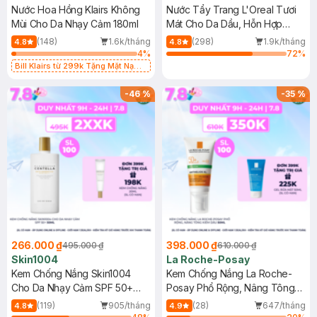
Nước Hoa Hồng Klairs Không
Nước Tẩy Trang L'Oreal Tươi
Mùi Cho Da Nhạy Cảm 180ml
Mát Cho Da Dầu, Hỗn Hợp
400ml
(148)
1.6k/tháng
(298)
1.9k/tháng
4.8
4.8
4
%
72
%
Bill Klairs từ 299k Tặng Mặt Nạ
Làm Dịu Da & Kiểm Soát Dầu Nhờn
25ml (SL Có Hạn)
-
46
%
-
35
%
266.000 ₫
398.000 ₫
495.000 ₫
610.000 ₫
Skin1004
La Roche-Posay
Kem Chống Nắng Skin1004
Kem Chống Nắng La Roche-
Cho Da Nhạy Cảm SPF 50+
Posay Phổ Rộng, Nâng Tông
50ml
Kiềm Dầu 50ml
(119)
905/tháng
(28)
647/tháng
4.8
4.9