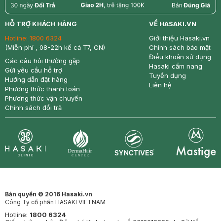
return
nowfree
price
HỖ TRỢ KHÁCH HÀNG
VỀ HASAKI.VN
Hotline:
1800 6324
Giới thiệu Hasaki.vn
(Miễn phí , 08-22h kể cả T7, CN)
Chính sách bảo mật
Điều khoản sử dụng
Các câu hỏi thường gặp
Hasaki cẩm nang
Gửi yêu cầu hỗ trợ
Tuyển dụng
Hướng dẫn đặt hàng
Liên hệ
Phương thức thanh toán
Phương thức vận chuyển
Chính sách đổi trả
Synctives
Clinic
Dermahair
Mastige
Bản quyền © 2016 Hasaki.vn
Công Ty cổ phần HASAKI VIETNAM
Hotline:
1800 6324