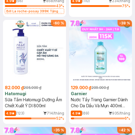
(56)
858/tháng
(110)
234/tháng
4.9
4.9
43
%
75
%
Bill La roche-posay 399K Tặng
Gel rửa mặt da dầu nhạy cảm 50ml
(SL có hạn)
-
60
%
-
38
%
82.000 ₫
129.000 ₫
205.000 ₫
209.000 ₫
Hatomugi
Garnier
Sữa Tắm Hatomugi Dưỡng Ẩm
Nước Tẩy Trang Garnier Dành
Chiết Xuất Ý Dĩ 800ml
Cho Da Dầu Và Mụn 400ml
(Mới)
(123)
714/tháng
(69)
935/tháng
4.9
4.9
52
%
6
%
-
35
%
-
42
%