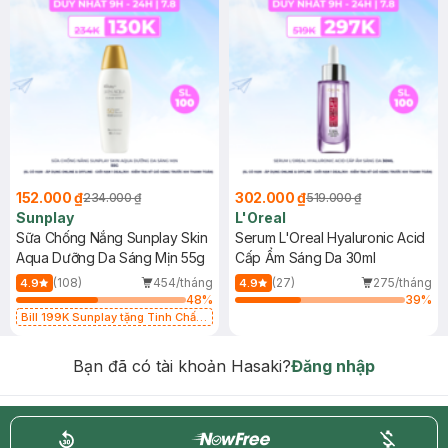
152.000 ₫
302.000 ₫
234.000 ₫
519.000 ₫
Sunplay
L'Oreal
Sữa Chống Nắng Sunplay Skin
Serum L'Oreal Hyaluronic Acid
Aqua Dưỡng Da Sáng Mịn 55g
Cấp Ẩm Sáng Da 30ml
(108)
454/tháng
(27)
275/tháng
4.9
4.9
48
%
39
%
Bill 199K Sunplay tặng Tinh Chất
Chống Nắng 7g trị giá 30K (SL có
hạn)
Bạn đã có tài khoản Hasaki?
Đăng nhập