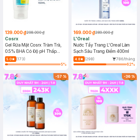
139.000 ₫
169.000 ₫
298.000 ₫
289.000 ₫
Cosrx
L'Oreal
Gel Rửa Mặt Cosrx Tràm Trà,
Nước Tẩy Trang L'Oreal Làm
0.5% BHA Có Độ pH Thấp
Sạch Sâu Trang Điểm 400ml
150ml
(173)
(298)
786/tháng
5.0
4.8
5
%
62
%
-
57
%
-
36
%