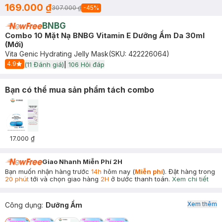
169.000 ₫
307.000 ₫
-
45
%
BNBG
Combo 10 Mặt Nạ BNBG Vitamin E Dưỡng Ẩm Da 30ml
(Mới)
Vita Genic Hydrating Jelly Mask
(SKU:
422226064
)
4.9
(
11
Đánh giá)
|
106
Hỏi đáp
Start Icon
Bạn có thể mua sản phẩm tách combo
17.000 ₫
Giao Nhanh Miễn Phí 2H
Bạn muốn nhận hàng trước
14h
hôm nay (
Miễn phí
). Đặt hàng trong
20 phút
tới và chọn giao hàng
2H
ở bước thanh toán.
Xem chi tiết
Xem thêm
Công dụng
:
Dưỡng Ẩm