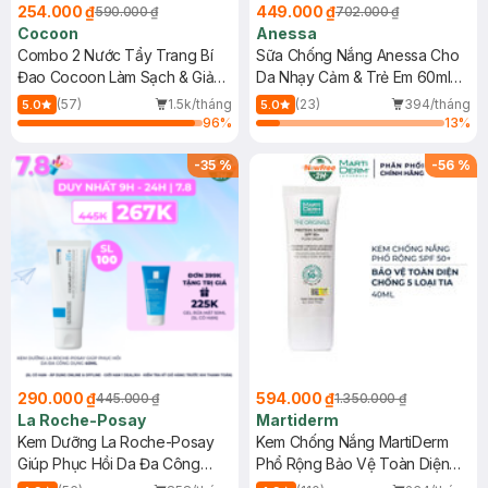
254.000 ₫
449.000 ₫
590.000 ₫
702.000 ₫
Cocoon
Anessa
Combo 2 Nước Tẩy Trang Bí
Sữa Chống Nắng Anessa Cho
Đao Cocoon Làm Sạch & Giảm
Da Nhạy Cảm & Trẻ Em 60ml
Dầu 500ml
(Mới)
(57)
1.5k/tháng
(23)
394/tháng
5.0
5.0
96
%
13
%
-
35
%
-
56
%
290.000 ₫
594.000 ₫
445.000 ₫
1.350.000 ₫
La Roche-Posay
Martiderm
Kem Dưỡng La Roche-Posay
Kem Chống Nắng MartiDerm
Giúp Phục Hồi Da Đa Công
Phổ Rộng Bảo Vệ Toàn Diện
Dụng 40ml
40ml