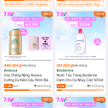
48
%
20
%
Bill Skin1004 từ 399k Tặng Kem
Bill La roche-posay 399K Tặng
Chống Nắng Cho Da Nhạy Cảm
Gel rửa mặt da dầu nhạy cảm 50ml
SPF 50+ 20ml (SL Có Hạn)
(SL có hạn)
-
36
%
-
37
%
449.000 ₫
351.000 ₫
702.000 ₫
560.000 ₫
Anessa
Bioderma
Sữa Chống Nắng Anessa
Nước Tẩy Trang Bioderma
Dưỡng Da Kiềm Dầu 60ml (Bản
Dành Cho Da Nhạy Cảm 500ml
Mới)
(44)
480/tháng
(228)
832/tháng
4.9
4.9
61
%
12
%
-
39
%
-
24
%