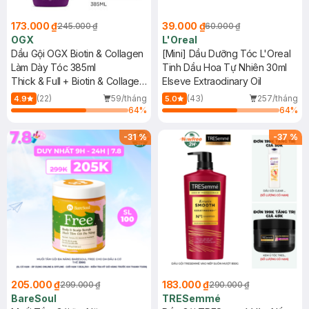
173.000 ₫
39.000 ₫
245.000 ₫
60.000 ₫
OGX
L'Oreal
Dầu Gội OGX Biotin & Collagen
[Mini] Dầu Dưỡng Tóc L'Oreal
Làm Dày Tóc 385ml
Tinh Dầu Hoa Tự Nhiên 30ml
Thick & Full + Biotin & Collagen
Elseve Extraodinary Oil
Shampoo
(22)
59/tháng
(43)
257/tháng
4.9
5.0
64
%
64
%
-
31
%
-
37
%
205.000 ₫
183.000 ₫
299.000 ₫
290.000 ₫
BareSoul
TRESemmé