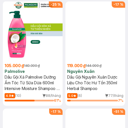
-
25
%
-
17
%
105.000 ₫
119.000 ₫
140.000 ₫
144.000 ₫
Palmolive
Nguyên Xuân
Dầu Gội Xả Palmolive Dưỡng
Dầu Gội Nguyên Xuân Dược
Ẩm Tóc Từ Sữa Dừa 600ml
Liệu Cho Tóc Hư Tổn 350ml
Intensive Moisture Shampoo +
Herbal Shampoo
Conditioner Coconut Cream
(10)
88/tháng
(6)
77/tháng
4.9
5.0
61
%
7
%
-
17
%
-
51
%