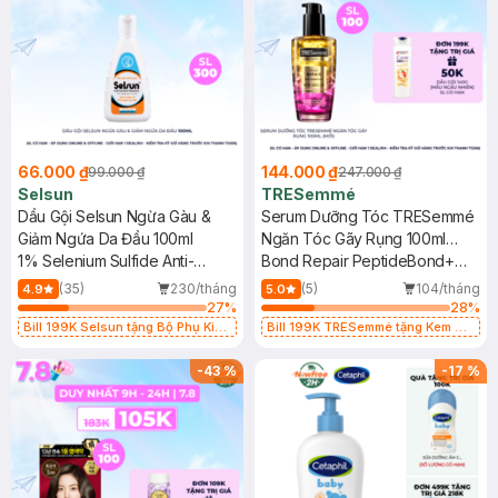
66.000 ₫
144.000 ₫
99.000 ₫
247.000 ₫
Selsun
TRESemmé
Dầu Gội Selsun Ngừa Gàu &
Serum Dưỡng Tóc TRESemmé
Giảm Ngứa Da Đầu 100ml
Ngăn Tóc Gãy Rụng 100ml
1% Selenium Sulfide Anti-
(Mới)
Bond Repair PeptideBond+
Dandruff Shampoo
Serum
(35)
230/tháng
(5)
104/tháng
4.9
5.0
27
%
28
%
Bill 199K Selsun tặng Bộ Phụ Kiện
Bill 199K TRESemmé tặng Kem Ủ
Cài Tóc trị giá 99K (SL có hạn)
Tóc 50g trị gía 49K (SL có hạn)
-
43
%
-
17
%