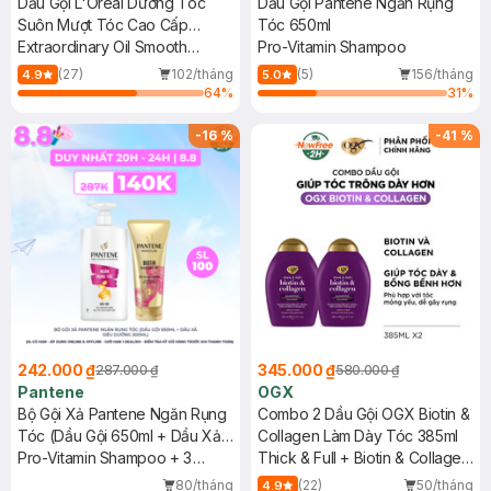
Dầu Gội L'Oreal Dưỡng Tóc
Dầu Gội Pantene Ngăn Rụng
Suôn Mượt Tóc Cao Cấp
Tóc 650ml
440ml
Extraordinary Oil Smooth
Pro-Vitamin Shampoo
Shampoo
(27)
102/tháng
(5)
156/tháng
4.9
5.0
64
%
31
%
-
16
%
-
41
%
242.000 ₫
345.000 ₫
287.000 ₫
580.000 ₫
Pantene
OGX
Bộ Gội Xả Pantene Ngăn Rụng
Combo 2 Dầu Gội OGX Biotin &
Tóc (Dầu Gội 650ml + Dầu Xả
Collagen Làm Dày Tóc 385ml
Siêu Dưỡng 300ml)
Pro-Vitamin Shampoo + 3
Thick & Full + Biotin & Collagen
Minute Miracle Biotin Strength
Shampoo
80/tháng
(22)
50/tháng
4.9