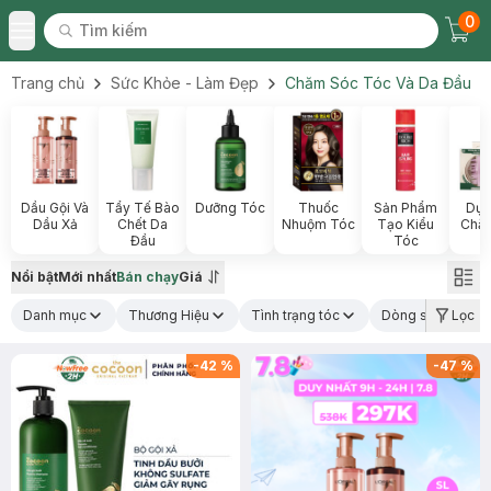
0
Tìm kiếm
Chec
Tìm kiếm
Toggle Menu
Trang chủ
Sức Khỏe - Làm Đẹp
Chăm Sóc Tóc Và Da Đầu
Dầu Gội Và
Tẩy Tế Bào
Dưỡng Tóc
Thuốc
Sản Phẩm
Dụn
Dầu Xả
Chết Da
Nhuộm Tóc
Tạo Kiểu
Chă
Đầu
Tóc
T
Nổi bật
Mới nhất
Bán chạy
Giá
Danh mục
Thương Hiệu
Tình trạng tóc
Dòng sản phẩm
Lọc
-
42
%
-
47
%