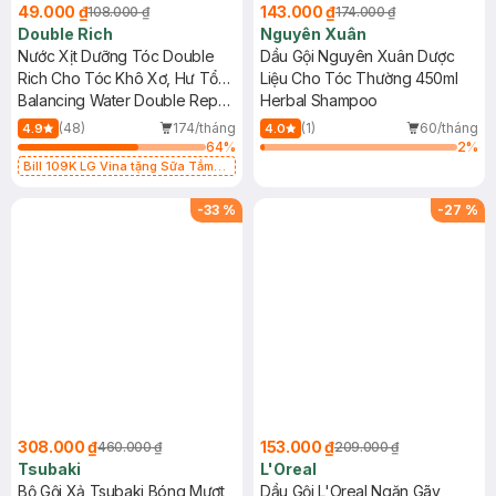
49.000 ₫
143.000 ₫
108.000 ₫
174.000 ₫
Double Rich
Nguyên Xuân
Nước Xịt Dưỡng Tóc Double
Dầu Gội Nguyên Xuân Dược
Rich Cho Tóc Khô Xơ, Hư Tổn
Liệu Cho Tóc Thường 450ml
250ml
Balancing Water Double Repair
Herbal Shampoo
UV Protection
(48)
174/tháng
(1)
60/tháng
4.9
4.0
64
%
2
%
Bill 109K LG Vina tặng Sữa Tắm
Hương Hoa Nhài 200g trị giá 29K
(SL có hạn)
-
33
%
-
27
%
308.000 ₫
153.000 ₫
460.000 ₫
209.000 ₫
Tsubaki
L'Oreal
Bộ Gội Xả Tsubaki Bóng Mượt,
Dầu Gội L'Oreal Ngăn Gãy