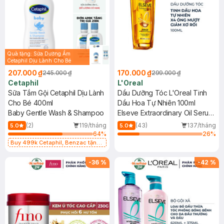
Quà tặng: Sữa Dưỡng Ẩm
Cetaphil Dịu Lành Cho Bé
50ml( SL có hạn)
207.000 ₫
170.000 ₫
245.000 ₫
299.000 ₫
Cetaphil
L'Oreal
Sữa Tắm Gội Cetaphil Dịu Lành
Dầu Dưỡng Tóc L'Oreal Tinh
Cho Bé 400ml
Dầu Hoa Tự Nhiên 100ml
Baby Gentle Wash & Shampoo
Elseve Extraordinary Oil Serum
With 6 Precious Floral Oil
(2)
119/tháng
(43)
137/tháng
5.0
5.0
64
%
26
%
Buy 499k Cetaphil, Benzac tặng
Combo 2 Sữa Rửa Mặt 59ml(SL có
hạn)
-
36
%
-
42
%