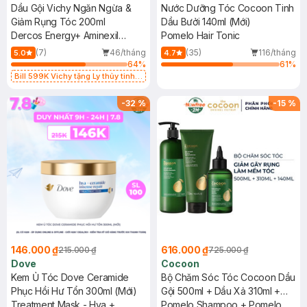
Dầu Gội Vichy Ngăn Ngừa &
Nước Dưỡng Tóc Cocoon Tinh
Giảm Rụng Tóc 200ml
Dầu Bưởi 140ml (Mới)
Dercos Energy+ Aminexil
Pomelo Hair Tonic
Niacinamide Stimulating
(7)
46/tháng
(35)
116/tháng
5.0
4.7
Shampoo Hairloss
64
%
61
%
Bill 599K Vichy tặng Ly thủy tinh
trị giá 200K (SL có hạn)
-
32
%
-
15
%
146.000 ₫
616.000 ₫
215.000 ₫
725.000 ₫
Dove
Cocoon
Kem Ủ Tóc Dove Ceramide
Bộ Chăm Sóc Tóc Cocoon Dầu
Phục Hồi Hư Tổn 300ml (Mới)
Gội 500ml + Dầu Xả 310ml +
Treatment Mask - Hya +
Nước Dưỡng Tóc Tinh Dầu
Pomelo Shampoo + Pomelo