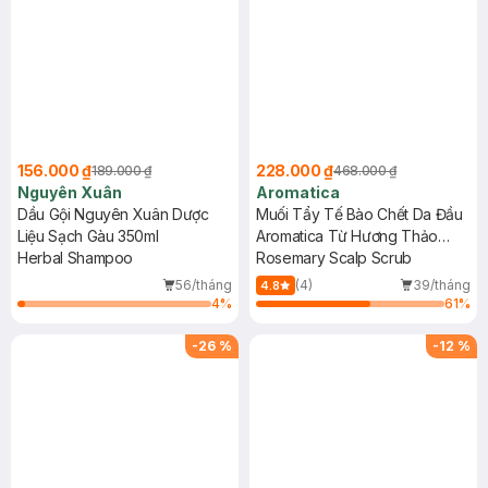
156.000 ₫
228.000 ₫
189.000 ₫
468.000 ₫
Nguyên Xuân
Aromatica
Dầu Gội Nguyên Xuân Dược
Muối Tẩy Tế Bào Chết Da Đầu
Liệu Sạch Gàu 350ml
Aromatica Từ Hương Thảo
Herbal Shampoo
165g
Rosemary Scalp Scrub
56/tháng
(4)
39/tháng
4.8
4
%
61
%
-
26
%
-
12
%