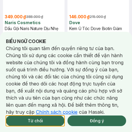
349.000 ₫
146.000 ₫
388.000 ₫
215.000 ₫
Naris Cosmetics
Dove
Dầu Gội Naris Nature Dịu Nhẹ
Kem Ủ Tóc Dove Biotin Giảm
Hương Hoa Tươi Mát 500ml
Gãy Rụng 300ml (Mới)
Fresh Floral Scent Fragrance
Notice about cookies usage
Treatment Mask - Hya + Biotin
BIỂU NGỮ COOKIE
Mild Hair Shampoo
Anti Hair Fall
Chúng tôi quan tâm đến quyền riêng tư của bạn.
(18)
22/tháng
51/tháng
4.9
22
%
9
%
Chúng tôi sử dụng các cookie cần thiết để vận hành
website của chúng tôi và đồng hành cùng bạn trong
-
27
%
-
27
%
suốt quá trình điều hướng. Với sự đồng ý của bạn,
chúng tôi và các đối tác của chúng tôi cũng sử dụng
cookie để theo dõi các hoạt động trực tuyến của
bạn, đề xuất nội dung và quảng cáo phù hợp với sở
Chat i
thích và ưu tiên của bạn cũng như các chức năng
liên quan đến mạng xã hội. Để biết thêm thông tin,
hãy truy cập
Chính sách cookie
của Hasaki.
Giao Nhanh Miễn Phí 2H.
tại 337 Chi Nhánh (Trễ tặng 100K)
Từ chối
Đồng ý
315.000 ₫
178.000 ₫
430.000 ₫
243.000 ₫