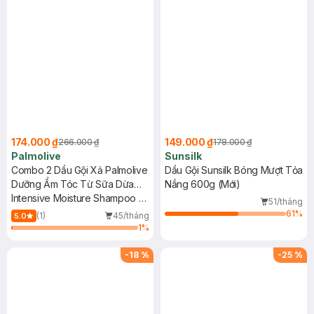
174.000 ₫
149.000 ₫
266.000 ₫
178.000 ₫
Palmolive
Sunsilk
Combo 2 Dầu Gội Xả Palmolive
Dầu Gội Sunsilk Bóng Mượt Tỏa
Dưỡng Ẩm Tóc Từ Sữa Dừa
Nắng 600g (Mới)
600ml
Intensive Moisture Shampoo +
51/tháng
Conditioner Coconut Cream
61
%
(1)
45/tháng
5.0
1
%
-
18
%
-
25
%