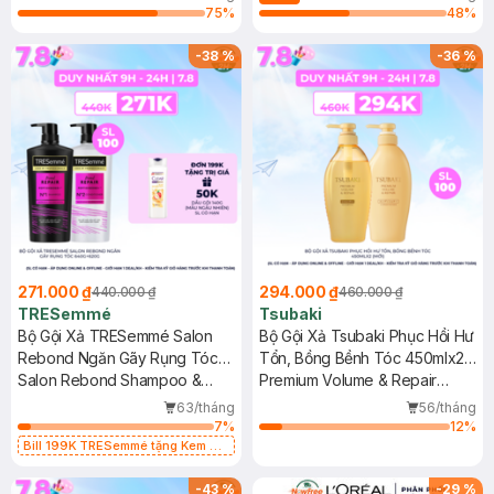
Intensive Serum Conditioner
75
%
48
%
-
38
%
-
36
%
271.000 ₫
294.000 ₫
440.000 ₫
460.000 ₫
TRESemmé
Tsubaki
Bộ Gội Xả TRESemmé Salon
Bộ Gội Xả Tsubaki Phục Hồi Hư
Rebond Ngăn Gãy Rụng Tóc
Tổn, Bồng Bềnh Tóc 450mlx2
640g+620g
Salon Rebond Shampoo &
(Mới)
Premium Volume & Repair
Conditioner
Shampoo + Conditioner
63/tháng
56/tháng
7
%
12
%
Bill 199K TRESemmé tặng Kem Ủ
Tóc 50g trị gía 49K (SL có hạn)
-
43
%
-
29
%