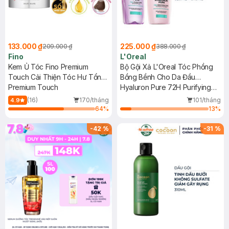
133.000 ₫
225.000 ₫
209.000 ₫
388.000 ₫
Fino
L'Oreal
Kem Ủ Tóc Fino Premium
Bộ Gội Xả L'Oreal Tóc Phồng
Touch Cải Thiện Tóc Hư Tổn
Bồng Bềnh Cho Da Đầu
230g
Premium Touch
Thường, Dầu 620ml+375ml
Hyaluron Pure 72H Purifying
Shampoo + Rehydrating
(16)
170/tháng
101/tháng
4.9
Conditioner
64
%
13
%
-
42
%
-
31
%