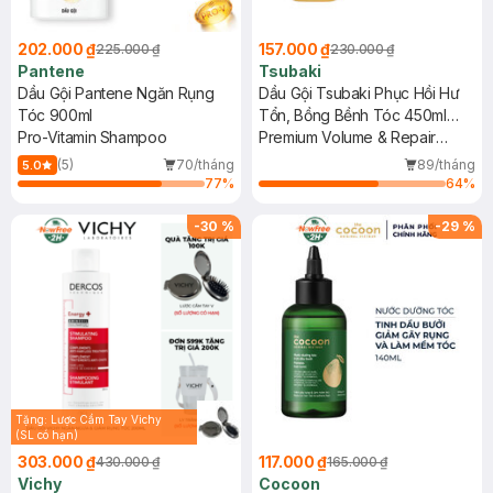
202.000 ₫
157.000 ₫
225.000 ₫
230.000 ₫
Pantene
Tsubaki
Dầu Gội Pantene Ngăn Rụng
Dầu Gội Tsubaki Phục Hồi Hư
Tóc 900ml
Tổn, Bồng Bềnh Tóc 450ml
Pro-Vitamin Shampoo
(Mới)
Premium Volume & Repair
Shampoo
(5)
70/tháng
89/tháng
5.0
77
%
64
%
-
30
%
-
29
%
Tặng: Lược Cầm Tay Vichy
(SL có hạn)
303.000 ₫
117.000 ₫
430.000 ₫
165.000 ₫
Vichy
Cocoon