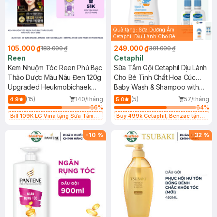
Quà tặng: Sữa Dưỡng Ẩm
Cetaphil Dịu Lành Cho Bé
50ml( SL có hạn)
105.000 ₫
249.000 ₫
183.000 ₫
301.000 ₫
Reen
Cetaphil
Kem Nhuộm Tóc Reen Phủ Bạc
Sữa Tắm Gội Cetaphil Dịu Lành
Thảo Dược Màu Nâu Đen 120g
Cho Bé Tinh Chất Hoa Cúc
Upgraded Heukmobichaek
400ml
Baby Wash & Shampoo with
Oriental Hair Dye Cream - Dark
Organic Calendula
(15)
140/tháng
(5)
57/tháng
4.9
5.0
Brown
66
%
64
%
Bill 109K LG Vina tặng Sữa Tắm
Buy 499k Cetaphil, Benzac tặng
Hương Hoa Nhài 200g trị giá 29K
Combo 2 Sữa Rửa Mặt 59ml(SL có
(SL có hạn)
hạn)
-
10
%
-
32
%