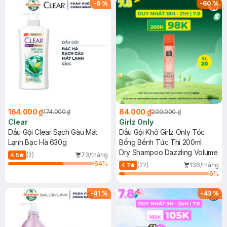
-
6
%
-
60
%
164.000 ₫
84.000 ₫
174.000 ₫
209.000 ₫
Clear
Girlz Only
Dầu Gội Clear Sạch Gàu Mát
Dầu Gội Khô Girlz Only Tóc
Lạnh Bạc Hà 630g
Bồng Bềnh Tức Thì 200ml
Dry Shampoo Dazzling Volume
(2)
73/tháng
4.5
64
%
(22)
136/tháng
4.7
6
%
-
41
%
-
43
%