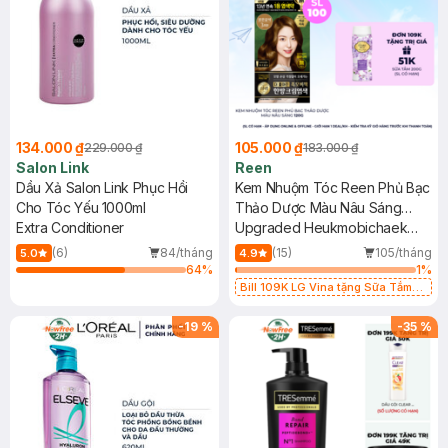
134.000 ₫
105.000 ₫
229.000 ₫
183.000 ₫
Salon Link
Reen
Dầu Xả Salon Link Phục Hồi
Kem Nhuộm Tóc Reen Phủ Bạc
Cho Tóc Yếu 1000ml
Thảo Dược Màu Nâu Sáng
Extra Conditioner
120g
Upgraded Heukmobichaek
Oriental Hair Dye Cream - Light
(6)
84/tháng
(15)
105/tháng
5.0
4.9
Brown
64
%
1
%
Bill 109K LG Vina tặng Sữa Tắm
Hương Hoa Nhài 200g trị giá 29K
(SL có hạn)
-
19
%
-
35
%