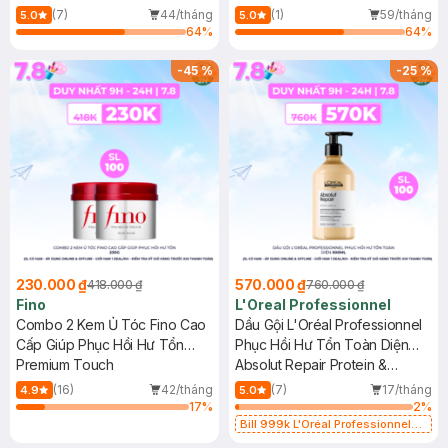
Wash
(7)
44/tháng
(1)
59/tháng
5.0
5.0
64
%
64
%
-
45
%
-
25
%
230.000 ₫
570.000 ₫
418.000 ₫
760.000 ₫
Fino
L'Oreal Professionnel
Combo 2 Kem Ủ Tóc Fino Cao
Dầu Gội L'Oréal Professionnel
Cấp Giúp Phục Hồi Hư Tổn
Phục Hồi Hư Tổn Toàn Diện
230g
Premium Touch
500ml
Absolut Repair Protein &
Omega-9 Professional
(16)
42/tháng
(7)
17/tháng
4.9
5.0
Shampoo
17
%
2
%
Bill 999k L'Oréal Professionnel
Tặng Gương Cầm Tay (SL Có Hạn)