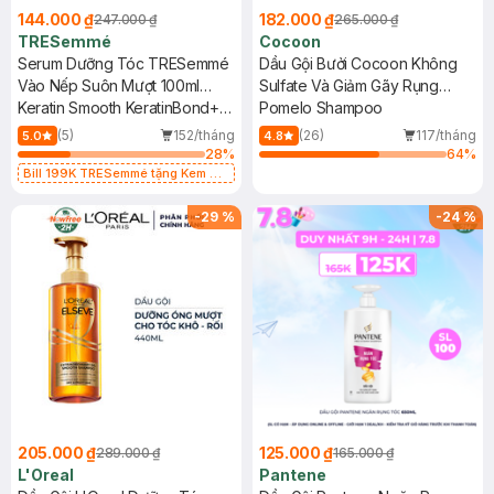
144.000 ₫
182.000 ₫
247.000 ₫
265.000 ₫
TRESemmé
Cocoon
Serum Dưỡng Tóc TRESemmé
Dầu Gội Bưởi Cocoon Không
Vào Nếp Suôn Mượt 100ml
Sulfate Và Giảm Gãy Rụng
(Mới)
Keratin Smooth KeratinBond+
310ml
Pomelo Shampoo
Serum
(5)
152/tháng
(26)
117/tháng
5.0
4.8
28
%
64
%
Bill 199K TRESemmé tặng Kem Ủ
Tóc 50g trị gía 49K (SL có hạn)
-
29
%
-
24
%
205.000 ₫
125.000 ₫
289.000 ₫
165.000 ₫
L'Oreal
Pantene