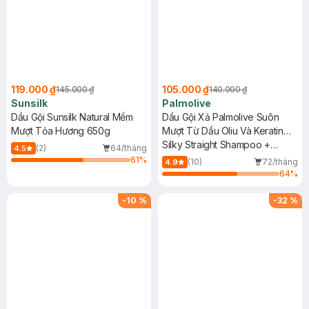
119.000 ₫
105.000 ₫
145.000 ₫
140.000 ₫
Sunsilk
Palmolive
Dầu Gội Sunsilk Natural Mềm
Dầu Gội Xả Palmolive Suôn
Mượt Tỏa Hương 650g
Mượt Từ Dầu Oliu Và Keratin
600ml
Silky Straight Shampoo +
(2)
64/tháng
4.5
Conditioner Olive Oil & Keratin
61
%
(10)
72/tháng
4.9
64
%
-
10
%
-
32
%