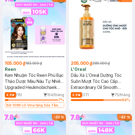
105.000 ₫
205.000 ₫
183.000 ₫
289.000 ₫
Reen
L'Oreal
Kem Nhuộm Tóc Reen Phủ Bạc
Dầu Xả L'Oreal Dưỡng Tóc
Thảo Dược Màu Nâu Tự Nhiên
Suôn Mượt Tóc Cao Cấp
120g
Upgraded Heukmobichaek
440ml
Extraordinary Oil Smooth
Oriental Hair Dye Cream -
Conditioner
(15)
154/tháng
(27)
75/tháng
4.9
4.9
Natural Brown
7
%
64
%
Bill 109K LG Vina tặng Sữa Tắm
Hương Hoa Nhài 200g trị giá 29K
(SL có hạn)
-
33
%
-
42
%