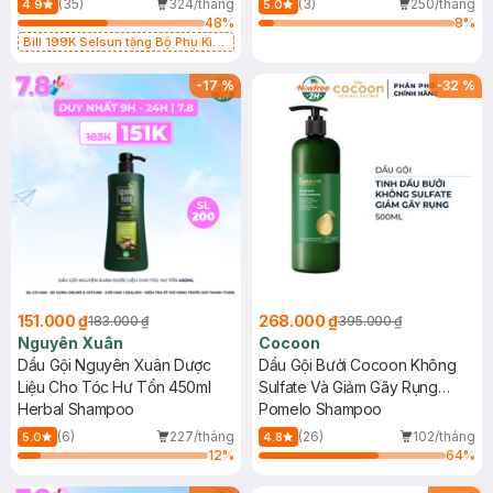
(35)
324/tháng
(3)
250/tháng
4.9
5.0
48
%
8
%
Bill 199K Selsun tặng Bộ Phụ Kiện
Cài Tóc trị giá 99K (SL có hạn)
-
17
%
-
32
%
151.000 ₫
268.000 ₫
183.000 ₫
395.000 ₫
Nguyên Xuân
Cocoon
Dầu Gội Nguyên Xuân Dược
Dầu Gội Bưởi Cocoon Không
Liệu Cho Tóc Hư Tổn 450ml
Sulfate Và Giảm Gãy Rụng
Herbal Shampoo
500ml
Pomelo Shampoo
(6)
227/tháng
(26)
102/tháng
5.0
4.8
12
%
64
%