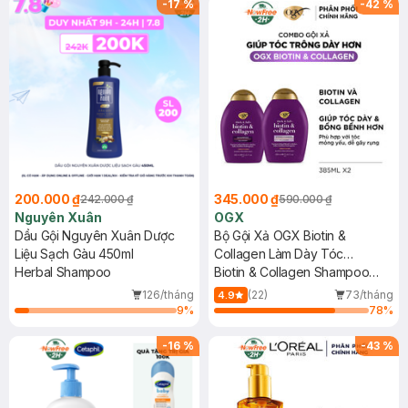
-
17
%
-
42
%
200.000 ₫
345.000 ₫
242.000 ₫
590.000 ₫
Nguyên Xuân
OGX
Dầu Gội Nguyên Xuân Dược
Bộ Gội Xả OGX Biotin &
Liệu Sạch Gàu 450ml
Collagen Làm Dày Tóc
Herbal Shampoo
2x385ml
Biotin & Collagen Shampoo
And Conditioner
126/tháng
(22)
73/tháng
4.9
9
%
78
%
-
16
%
-
43
%