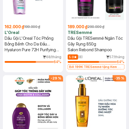
162.000 ₫
189.000 ₫
199.000 ₫
290.000 ₫
L'Oreal
TRESemmé
Dầu Gội L'Oreal Tóc Phồng
Dầu Gội TRESemmé Ngăn Tóc
Bồng Bềnh Cho Da Đầu
Gãy Rụng 850g
Thường, Dầu 620ml
Hyaluron Pure 72H Purifying
Salon Rebond Shampoo
Shampoo
68/tháng
(8)
57/tháng
5.0
64
%
64
%
Bill 199K TRESemmé tặng Kem Ủ
Tóc 50g trị gía 49K (SL có hạn)
-
29
%
-
35
%