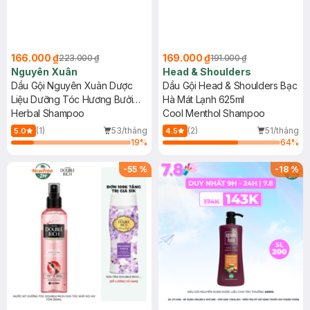
166.000 ₫
169.000 ₫
223.000 ₫
191.000 ₫
Nguyên Xuân
Head & Shoulders
Dầu Gội Nguyên Xuân Dược
Dầu Gội Head & Shoulders Bạc
Liệu Dưỡng Tóc Hương Bưởi
Hà Mát Lạnh 625ml
450ml
Herbal Shampoo
Cool Menthol Shampoo
(1)
53/tháng
(2)
51/tháng
5.0
4.5
19
%
64
%
-
55
%
-
18
%