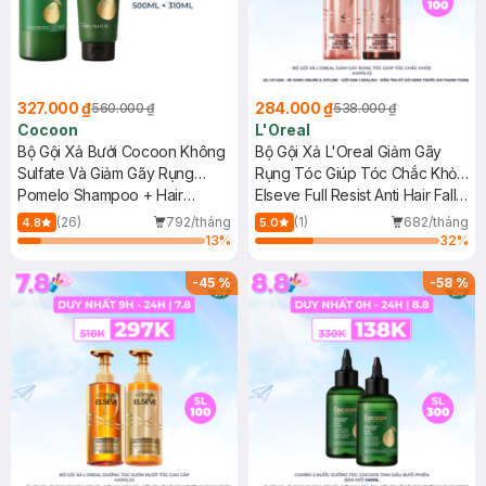
327.000 ₫
284.000 ₫
560.000 ₫
538.000 ₫
Cocoon
L'Oreal
Bộ Gội Xả Bưởi Cocoon Không
Bộ Gội Xả L'Oreal Giảm Gãy
Sulfate Và Giảm Gãy Rụng
Rụng Tóc Giúp Tóc Chắc Khỏe
500ml+310ml
Pomelo Shampoo + Hair
440mlx2
Elseve Full Resist Anti Hair Fall
Conditioner
Shampoo & Conditioner
(26)
792/tháng
(1)
682/tháng
4.8
5.0
13
%
32
%
-
45
%
-
58
%