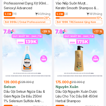
Professionnel Dạng Xịt 90ml
Vào Nếp Suôn Mượt
(Mới)
Serioxyl Advanced
640g+620g
Keratin Smooth Shampoo &
Conditioner
(11)
93/tháng
(3)
181/tháng
5.0
5.0
28
%
10
%
Bill 999k L'Oréal Professionnel
Bill 199K TRESemmé tặng Kem Ủ
Tặng Gương Cầm Tay (SL Có Hạn)
Tóc 50g trị gía 49K (SL có hạn)
-
39
%
-
17
%
139.000 ₫
175.000 ₫
228.000 ₫
212.000 ₫
Selsun
Nguyên Xuân
Dầu Gội Selsun Ngừa Gàu &
Dầu Gội Nguyên Xuân Dược
Giảm Ngứa Da Đầu 250ml
Liệu Cho Tóc Dầu Bết 450ml
1% Selenium Sulfide Anti-
Herbal Shampoo
Dandruff Shampoo