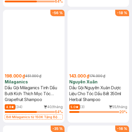
64
%
-
56
%
-
18
%
198.000 ₫
143.000 ₫
451.000 ₫
174.000 ₫
Milaganics
Nguyên Xuân
Dầu Gội Milaganics Tinh Dầu
Dầu Gội Nguyên Xuân Dược
Bưởi Kích Thích Mọc Tóc
Liệu Cho Tóc Dầu Bết 350ml
500ml
Grapefruit Shampoo
Herbal Shampoo
(34)
40/tháng
(3)
55/tháng
4.8
5.0
64
%
20
%
Bill Milaganics từ 150K Tặng Bột
Diếp Cá Milaganics Giảm Mụn, Mờ
Vết Thâm 100g (SL Có Hạn)
-
35
%
-
16
%