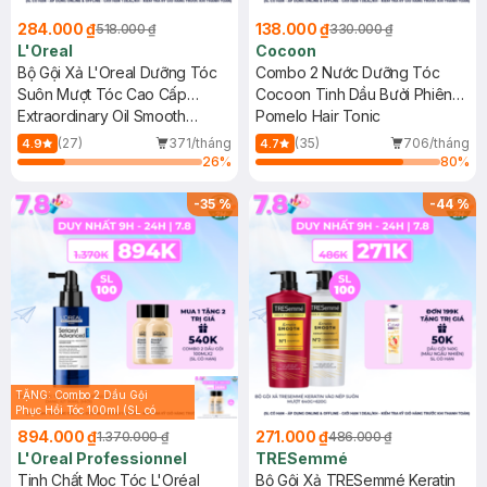
284.000 ₫
138.000 ₫
518.000 ₫
330.000 ₫
L'Oreal
Cocoon
Bộ Gội Xả L'Oreal Dưỡng Tóc
Combo 2 Nước Dưỡng Tóc
Suôn Mượt Tóc Cao Cấp
Cocoon Tinh Dầu Bưởi Phiên
440mlx2
Extraordinary Oil Smooth
Bản Mới 140ml
Pomelo Hair Tonic
Shampoo & Conditioner
(27)
371/tháng
(35)
706/tháng
4.9
4.7
26
%
80
%
-
35
%
-
44
%
TẶNG: Combo 2 Dầu Gội
Phục Hồi Tóc 100ml (SL có
hạn)
894.000 ₫
271.000 ₫
1.370.000 ₫
486.000 ₫
L'Oreal Professionnel
TRESemmé
Tinh Chất Mọc Tóc L'Oréal
Bộ Gội Xả TRESemmé Keratin