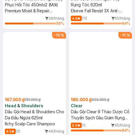
Phục Hồi Tóc 450mlx2 (Mới)
Rụng Tóc 620ml
Premium Moist & Repair
Elseve Fall Resist 3X Anti-
Shampoo + Conditioner
Hairfall Shampoo-Scalp+Hair
28/tháng
(11)
55/tháng
4.8
56
%
64
%
-
13
%
-
11
%
167.000 ₫
180.000 ₫
191.000 ₫
203.000 ₫
Head & Shoulders
Clear
Dầu Gội Head & Shoulders Cho
Dầu Gội Clear 9 Thảo Dược Cổ
Da Đầu Ngứa 625ml
Truyền Sạch Gàu Giảm Rụng
Itchy Scalp Care Shampoo
630g
(1)
45/tháng
5.0
64
%
(2)
49/tháng
4.5