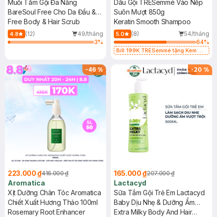
Muối Tắm Gội Đa Năng
Dầu Gội TRESemmé Vào Nếp
BareSoul Free Cho Da Đầu &
Suôn Mượt 850g
Cơ Thể 330g
Free Body & Hair Scrub
Keratin Smooth Shampoo
(12)
49/tháng
(8)
54/tháng
4.8
5.0
3
%
64
%
Bill 199K TRESemmé tặng Kem Ủ
Tóc 50g trị gía 49K (SL có hạn)
-
46
%
-
20
%
223.000 ₫
165.000 ₫
416.000 ₫
207.000 ₫
Aromatica
Lactacyd
Xịt Dưỡng Chân Tóc Aromatica
Sữa Tắm Gội Trẻ Em Lactacyd
Chiết Xuất Hương Thảo 100ml
Baby Dịu Nhẹ & Dưỡng Ẩm
Rosemary Root Enhancer
500ml
Extra Milky Body And Hair