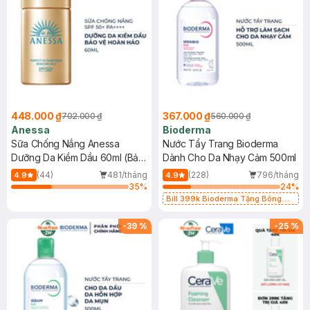
448.000 ₫
367.000 ₫
702.000 ₫
560.000 ₫
Anessa
Bioderma
Sữa Chống Nắng Anessa
Nước Tẩy Trang Bioderma
Dưỡng Da Kiềm Dầu 60ml (Bản
Dành Cho Da Nhạy Cảm 500ml
Mới)
(44)
481/tháng
(228)
796/tháng
4.9
4.9
35
%
24
%
Bill 399k Bioderma Tặng Bông
Tẩy Trang Hộp 50 Miếng (SL có
hạn)
-
39
%
-
25
%