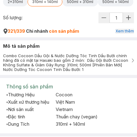
2x310ml
310ml + 140ml
500ml + 310ml
500ml + 140ml
Số lượng:
321/339
Chi nhánh
còn sản phẩm
Xem thêm
Mô tả sản phẩm
Combo Cocoon Dầu Gội & Nước Dưỡng Tóc Tinh Dầu Bưởi chính
hãng đã có mặt tại Hasaki bao gồm 2 món: Dầu Gội Bưởi Cocoon
Không Sulfate & Giảm Gãy Rụng: 310ml; 500ml [Phiên Bản Mới]
Nước Dưỡng Tóc Cocoon Tinh Dầu Bưởi: 1
Thông số sản phẩm
Thương Hiệu
Cocoon
Xuất xứ thương hiệu
Việt Nam
Nơi sản xuất
Vietnam
Đặc tính
Thuần chay (vegan)
Dung Tích
310ml + 140ml