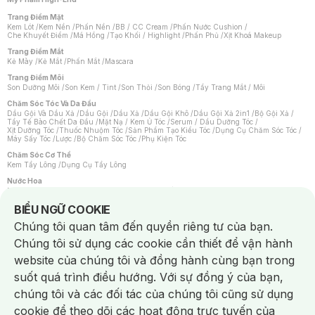
Trang Điểm Mặt
Kem Lót
/
Kem Nền
/
Phấn Nền
/
BB / CC Cream
/
Phấn Nước Cushion
/
Che Khuyết Điểm
/
Má Hồng
/
Tạo Khối / Highlight
/
Phấn Phủ
/
Xịt Khoá Makeup
Trang Điểm Mắt
Kẻ Mày
/
Kẻ Mắt
/
Phấn Mắt
/
Mascara
Trang Điểm Môi
Son Dưỡng Môi
/
Son Kem / Tint
/
Son Thỏi
/
Son Bóng
/
Tẩy Trang Mắt / Môi
Chăm Sóc Tóc Và Da Đầu
Dầu Gội Và Dầu Xả
/
Dầu Gội
/
Dầu Xả
/
Dầu Gội Khô
/
Dầu Gội Xả 2in1
/
Bộ Gội Xả
/
Tẩy Tế Bào Chết Da Đầu
/
Mặt Nạ / Kem Ủ Tóc
/
Serum / Dầu Dưỡng Tóc
/
Xịt Dưỡng Tóc
/
Thuốc Nhuộm Tóc
/
Sản Phẩm Tạo Kiểu Tóc
/
Dụng Cụ Chăm Sóc Tóc
/
Máy Sấy Tóc
/
Lược
/
Bộ Chăm Sóc Tóc
/
Phụ Kiện Tóc
Chăm Sóc Cơ Thể
Kem Tẩy Lông
/
Dụng Cụ Tẩy Lông
Nước Hoa
Nước Hoa Nữ
/
Nước Hoa Nam
/
Nước Hoa Cao Cấp
/
Xịt Thơm Toàn Thân
/
Nước Hoa Vùng Kín
Notice about cookies usage
BIỂU NGỮ COOKIE
Chăm Sóc Cá Nhân
Chúng tôi quan tâm đến quyền riêng tư của bạn.
Chống Muỗi
/
Khẩu Trang
/
Máy Massage
/
Mặt Nạ Xông Hơi
/
Nước Rửa Tay
/
Sản Phẩm Chăm Sóc Khác
/
Bàn Chải Đánh Răng
/
Bàn Chải Điện
/
Chúng tôi sử dụng các cookie cần thiết để vận hành
Hỗ Trợ Trắng Răng
/
Kem Đánh Răng
/
Máy Tăm Nước
/
Nước Súc Miệng
/
Tăm / Chỉ Nha Khoa
/
Xịt Thơm Miệng
/
Dung Dịch Vệ Sinh
/
Dưỡng Vùng Kín
/
website của chúng tôi và đồng hành cùng bạn trong
Khăn Ướt Vệ Sinh Vùng Kín
/
Băng Vệ Sinh
/
Tampon
/
Bọt Cạo Râu
/
Dao Cạo Râu
/
Máy Cạo Râu
suốt quá trình điều hướng. Với sự đồng ý của bạn,
Vấn Đề Về Da
chúng tôi và các đối tác của chúng tôi cũng sử dụng
Da Dầu / Lỗ Chân Lông To
/
Da Khô / Mất Nước
/
Da Lão Hóa
/
Da Mụn
/
Da Nhạy Cảm / Kích Ứng
/
Da Xỉn Màu
/
Thâm / Nám / Tàn Nhang
/
cookie để theo dõi các hoạt động trực tuyến của
Quầng Thâm & Bọng Mắt
/
Sẹo
/
Viêm Da Cơ Địa