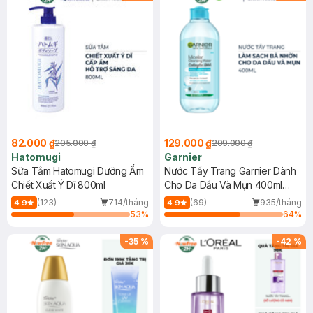
82.000 ₫
129.000 ₫
205.000 ₫
209.000 ₫
Hatomugi
Garnier
Sữa Tắm Hatomugi Dưỡng Ẩm
Nước Tẩy Trang Garnier Dành
Chiết Xuất Ý Dĩ 800ml
Cho Da Dầu Và Mụn 400ml
(Mới)
(123)
714/tháng
(69)
935/tháng
4.9
4.9
53
%
64
%
-
35
%
-
42
%