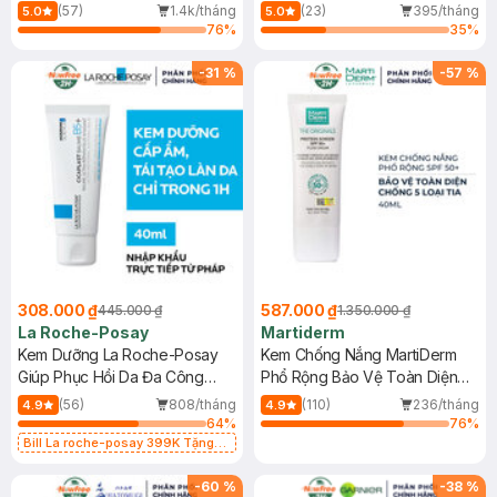
Dầu 500ml
(Mới)
(57)
1.4k/tháng
(23)
395/tháng
5.0
5.0
76
%
35
%
-
31
%
-
57
%
308.000 ₫
587.000 ₫
445.000 ₫
1.350.000 ₫
La Roche-Posay
Martiderm
Kem Dưỡng La Roche-Posay
Kem Chống Nắng MartiDerm
Giúp Phục Hồi Da Đa Công
Phổ Rộng Bảo Vệ Toàn Diện
Dụng 40ml
40ml
(56)
808/tháng
(110)
236/tháng
4.9
4.9
64
%
76
%
Bill La roche-posay 399K Tặng
Gel rửa mặt da dầu nhạy cảm 50ml
(SL có hạn)
-
60
%
-
38
%