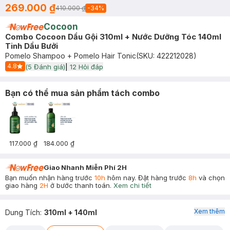
269.000 ₫
410.000 ₫
-
34
%
Cocoon
Combo Cocoon Dầu Gội 310ml + Nước Dưỡng Tóc 140ml
Tinh Dầu Bưởi
Pomelo Shampoo + Pomelo Hair Tonic
(SKU:
422212028
)
4.8
(
5
Đánh giá)
|
12
Hỏi đáp
Start Icon
Bạn có thể mua sản phẩm tách combo
117.000 ₫
184.000 ₫
Giao Nhanh Miễn Phí 2H
Bạn muốn nhận hàng trước
10h
hôm nay. Đặt hàng trước
8h
và chọn
giao hàng
2H
ở bước thanh toán.
Xem chi tiết
Xem thêm
Dung Tích
:
310ml + 140ml