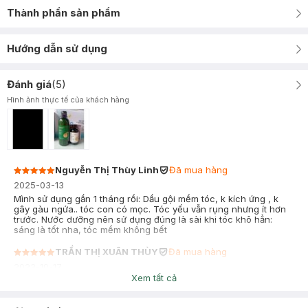
Thành phần sản phẩm
Hướng dẫn sử dụng
Đánh giá
(
5
)
Hình ảnh thực tế của khách hàng
Nguyễn Thị Thùy Linh
Đã mua hàng
2025-03-13
Mình sử dụng gần 1 tháng rồi: Dầu gội mềm tóc, k kích ứng , k
gây gàu ngứa.. tóc con có mọc. Tóc yếu vẫn rụng nhưng ít hơn
trước. Nước dưỡng nên sử dụng đúng là sài khi tóc khô hẳn:
sáng là tốt nha, tóc mềm không bết
TRẦN THỊ XUÂN THÙY
Đã mua hàng
2023-10-17
Xem tất cả
SP tốt, gội và kết hợp chai dưỡng tóc, tóc mềm mượt, chắc khỏe
ngay lần đầu tiên sd.Do vội vàng khui hàng,dính keo dán nên
bay mất tem