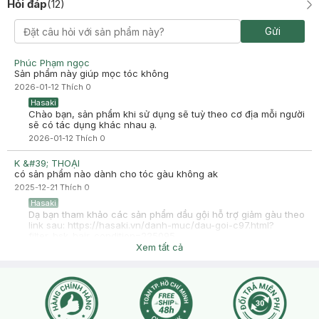
Hỏi đáp
(
12
)
Gửi
Phúc Phạm ngọc
Sản phẩm này giúp mọc tóc không
2026-01-12
Thích
0
Hasaki
Chào bạn, sản phẩm khi sử dụng sẽ tuỳ theo cơ địa mỗi người
sẽ có tác dụng khác nhau ạ.
2026-01-12
Thích
0
K &#39; THOẠI
có sản phẩm nào dành cho tóc gàu không ak
2025-12-21
Thích
0
Hasaki
Dạ bạn tham khảo các sản phẩm dầu gội hỗ trợ giảm gàu theo
link sau: https://hasaki.vn/danh-muc/dau-goi-c97.html?
filter_hsk_hair_condition=225095
Xem tất cả
2025-12-21
Thích
0