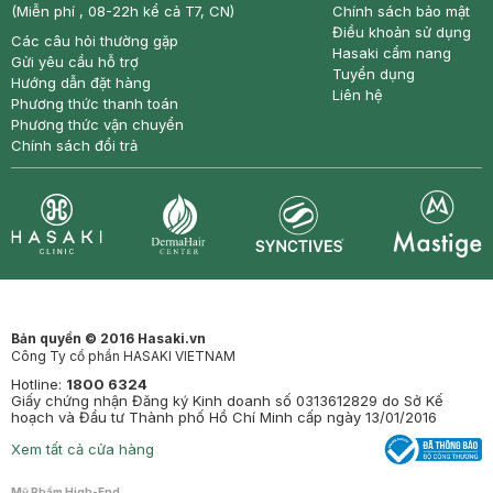
(Miễn phí , 08-22h kể cả T7, CN)
Chính sách bảo mật
Điều khoản sử dụng
Các câu hỏi thường gặp
Hasaki cẩm nang
Gửi yêu cầu hỗ trợ
Tuyển dụng
Hướng dẫn đặt hàng
Liên hệ
Phương thức thanh toán
Phương thức vận chuyển
Chính sách đổi trả
Synctives
Clinic
Dermahair
Mastige
Bản quyền © 2016 Hasaki.vn
Công Ty cổ phần HASAKI VIETNAM
Hotline:
1800 6324
Giấy chứng nhận Đăng ký Kinh doanh số 0313612829 do Sở Kế
hoạch và Đầu tư Thành phố Hồ Chí Minh cấp ngày 13/01/2016
Xem tất cả cửa hàng
Mỹ Phẩm High-End