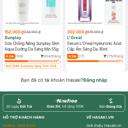
152.000 ₫
302.000 ₫
234.000 ₫
519.000 ₫
Sunplay
L'Oreal
Sữa Chống Nắng Sunplay Skin
Serum L'Oreal Hyaluronic Acid
Aqua Dưỡng Da Sáng Mịn 55g
Cấp Ẩm Sáng Da 30ml
(108)
454/tháng
(27)
275/tháng
4.9
4.9
48
%
65
%
Bill 199K Sunplay tặng Tinh Chất
Chống Nắng 7g trị giá 30K (SL có
hạn)
Bạn đã có tài khoản Hasaki?
Đăng nhập
return
nowfree
price
HỖ TRỢ KHÁCH HÀNG
VỀ HASAKI.VN
Hotline:
1800 6324
Giới thiệu Hasaki.vn