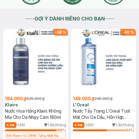
GỢI Ý DÀNH RIÊNG CHO BẠN
-
58
%
-
40
%
184.000 ₫
149.000 ₫
435.000 ₫
249.000 ₫
Klairs
L'Oreal
Nước Hoa Hồng Klairs Không
Nước Tẩy Trang L'Oreal Tươi
Mùi Cho Da Nhạy Cảm 180ml
Mát Cho Da Dầu, Hỗn Hợp
400ml
(148)
1.8k/tháng
(298)
1.8k/tháng
4.8
4.8
98
%
64
%
Bill Klairs từ 299k Tặng Mặt Nạ