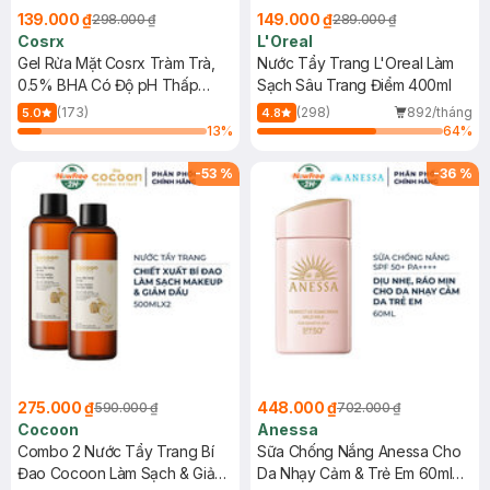
139.000 ₫
149.000 ₫
298.000 ₫
289.000 ₫
Cosrx
L'Oreal
Gel Rửa Mặt Cosrx Tràm Trà,
Nước Tẩy Trang L'Oreal Làm
0.5% BHA Có Độ pH Thấp
Sạch Sâu Trang Điểm 400ml
150ml
(173)
(298)
892/tháng
5.0
4.8
13
%
64
%
-
53
%
-
36
%
275.000 ₫
448.000 ₫
590.000 ₫
702.000 ₫
Cocoon
Anessa
Combo 2 Nước Tẩy Trang Bí
Sữa Chống Nắng Anessa Cho
Đao Cocoon Làm Sạch & Giảm
Da Nhạy Cảm & Trẻ Em 60ml