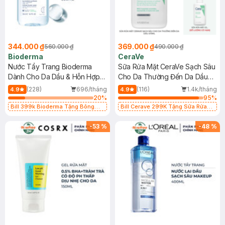
344.000 ₫
369.000 ₫
560.000 ₫
490.000 ₫
Bioderma
CeraVe
Nước Tẩy Trang Bioderma
Sữa Rửa Mặt CeraVe Sạch Sâu
Dành Cho Da Dầu & Hỗn Hợp
Cho Da Thường Đến Da Dầu
500ml
473ml
(228)
696/tháng
(116)
1.4k/tháng
4.9
4.9
20
%
95
%
Bill 399k Bioderma Tặng Bông
Bill Cerave 299K Tặng Sữa Rửa
Tẩy Trang Hộp 50 Miếng (SL có
Mặt Cerave 30ml (SL có hạn)
hạn)
-
53
%
-
48
%