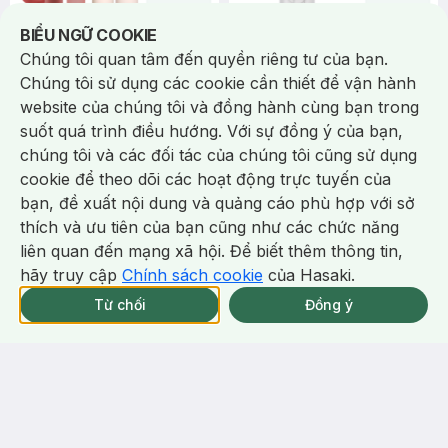
Notice about cookies usage
BIỂU NGỮ COOKIE
508.000 ₫
239.000 ₫
342.000 ₫
Chúng tôi quan tâm đến quyền riêng tư của bạn.
3CE
B.O.M
Chúng tôi sử dụng các cookie cần thiết để vận hành
Combo 3CE Son Kem Lì Casual
Son Mịn Lì B.O.M #02 Smoked
website của chúng tôi và đồng hành cùng bạn trong
Affair - Hồng Nho 4.6g + Son
Coral - Đỏ San Hô 3.3g
suốt quá trình điều hướng. Với sự đồng ý của bạn,
Thỏi 07 Knit - Hồng Khô 1.5g
Blur Water Tint + Cashmere
Cloud Blur Lipstick
Hug Lipstick
chúng tôi và các đối tác của chúng tôi cũng sử dụng
2/tháng
(1)
4/tháng
5.0
64
%
25
%
cookie để theo dõi các hoạt động trực tuyến của
BILL 319K 3CE Tặng 01 Son Kem
BILL 399K TẶNG Son Lì B.O.M
bạn, đề xuất nội dung và quảng cáo phù hợp với sở
Lì 3CE Nhung Mịn Màu 03 Daffodil
802 Đỏ Cherry 3.3g trị giá 378K
Chat i
thích và ưu tiên của bạn cũng như các chức năng
1.5g (SL có hạn)
(SL có hạn)
-
20
%
-
21
%
liên quan đến mạng xã hội. Để biết thêm thông tin,
hãy truy cập
Chính sách cookie
của Hasaki.
Giao Nhanh Miễn Phí 2H.
tại 337 Chi Nhánh (Trễ tặng 100K)
Từ chối
Đồng ý
388.000 ₫
114.000 ₫
486.000 ₫
144.000 ₫