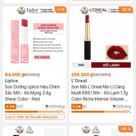
Lì 3CE Nhung Mịn Màu 03 Daffodil
1.5g (SL có hạn)
-
1
%
-
21
%
84.000 ₫
259.000 ₫
85.000 ₫
329.000 ₫
LipIce
L'Oreal
Son Dưỡng LipIce Hiệu Chỉnh
Son Môi L'Oreal Mịn Lì Căng
Sắc Môi - Đỏ Mọng 2.4g
Mướt 666 I Win - Đỏ Lạnh 1.7g
Sheer Color - Red
Color Riche Intense Volume
Matte
(20)
49/tháng
(5)
13/tháng
4.9
5.0
64
%
64
%
Lưu ý: Hiện tại Hasaki đang bán
song song cả 2 mẫu cũ và mới.
-
43
%