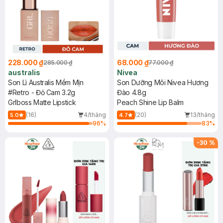
228.000 ₫
68.000 ₫
285.000 ₫
77.000 ₫
australis
Nivea
Son Lì Australis Mềm Mịn
Son Dưỡng Môi Nivea Hương
#Retro - Đỏ Cam 3.2g
Đào 4.8g
Grlboss Matte Lipstick
Peach Shine Lip Balm
(16)
4/tháng
(20)
13/tháng
5.0
4.7
96
%
83
%
-
30
%