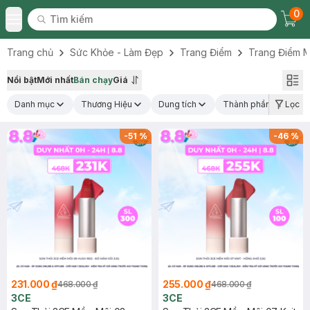
0
Tìm kiếm
Chec
Tìm kiếm
Toggle Menu
Trang chủ
Sức Khỏe - Làm Đẹp
Trang Điểm
Trang Điểm M
Nổi bật
Mới nhất
Bán chạy
Giá
Danh mục
Thương Hiệu
Dung tích
Thành phần nổi bật
Lọc
-
51
%
-
46
%
231.000 ₫
255.000 ₫
468.000 ₫
468.000 ₫
3CE
3CE