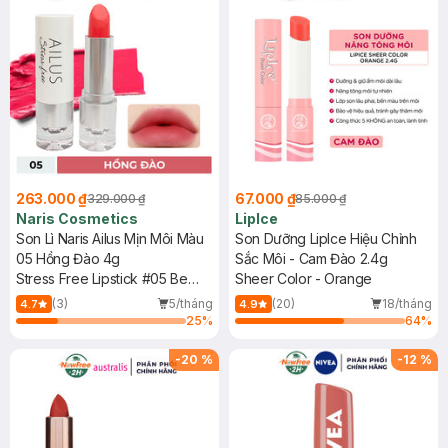
263.000 ₫
67.000 ₫
329.000 ₫
85.000 ₫
Naris Cosmetics
LipIce
Son Lì Naris Ailus Mịn Môi Màu
Son Dưỡng LipIce Hiệu Chỉnh
05 Hồng Đào 4g
Sắc Môi - Cam Đào 2.4g
Stress Free Lipstick #05 Be
Sheer Color - Orange
Yourself
(3)
5/tháng
(20)
18/tháng
4.7
4.9
25
%
64
%
-
20
%
-
12
%