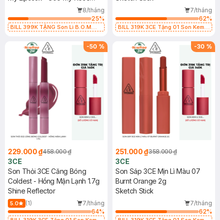
(Limited Edition 2025)
8/tháng
7/tháng
25
%
62
%
BILL 399K TẶNG Son Lì B.O.M
BILL 319K 3CE Tặng 01 Son Kem
802 Đỏ Cherry 3.3g trị giá 378K
Lì 3CE Nhung Mịn Màu 03 Daffodil
(SL có hạn)
1.5g (SL có hạn)
-
50
%
-
30
%
229.000 ₫
251.000 ₫
458.000 ₫
358.000 ₫
3CE
3CE
Son Thỏi 3CE Căng Bóng
Son Sáp 3CE Mịn Lì Màu 07
Coldest - Hồng Mận Lạnh 1.7g
Burnt Orange 2g
Shine Reflector
Sketch Stick
(1)
7/tháng
7/tháng
5.0
64
%
62
%