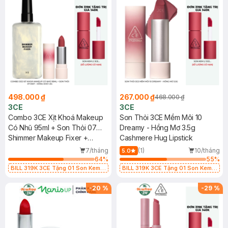
498.000 ₫
267.000 ₫
468.000 ₫
3CE
3CE
Combo 3CE Xịt Khoá Makeup
Son Thỏi 3CE Mềm Môi 10
Có Nhũ 95ml + Son Thỏi 07
Dreamy - Hồng Mơ 3.5g
Knit - Hồng Khô 1.5g
Shimmer Makeup Fixer +
Cashmere Hug Lipstick
Cashmere Hug Lipstick
7/tháng
(1)
10/tháng
5.0
64
%
55
%
BILL 319K 3CE Tặng 01 Son Kem
BILL 319K 3CE Tặng 01 Son Kem
Lì 3CE Nhung Mịn Màu 03 Daffodil
Lì 3CE Nhung Mịn Màu 03 Daffodil
1.5g (SL có hạn)
1.5g (SL có hạn)
-
20
%
-
29
%