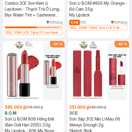
Combo 3CE Son Kem Lì
Son Lì B.O.M #803 My Orange -
Laydown - Thạch Trà Ô Long
Đỏ Cam 3.5g
4.6g + Son Thỏi 07 Knit - Hồng
Blur Water Tint + Cashmere
My Lipstick
Khô 1.5g
Hug Lipstick
4/tháng
(10)
6/tháng
4.8
64
%
BILL 399K TẶNG Son Lì B.O.M
BILL 319K 3CE Tặng 01 Son Kem
802 Đỏ Cherry 3.3g trị giá 378K
Lì 3CE Nhung Mịn Màu 03 Daffodil
(SL có hạn)
1.5g (SL có hạn)
-
30
%
-
30
%
265.000 ₫
251.000 ₫
378.000 ₫
358.000 ₫
B.O.M
3CE
Son Lì B.O.M 806 Hồng Đất
Son Sáp 3CE Mịn Lì Màu 06
(Bản Giới Hạn 2025) 3.3g
Always Enough 2g
My Lipstick - 806 My Rose
Sketch Stick