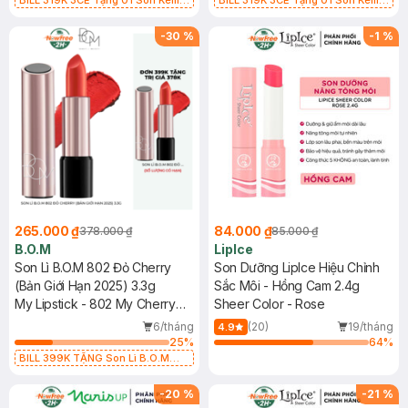
BILL 319K 3CE Tặng 01 Son Kem
BILL 319K 3CE Tặng 01 Son Kem
Lì 3CE Nhung Mịn Màu 03 Daffodil
Lì 3CE Nhung Mịn Màu 03 Daffodil
1.5g (SL có hạn)
1.5g (SL có hạn)
-
30
%
-
1
%
265.000 ₫
84.000 ₫
378.000 ₫
85.000 ₫
B.O.M
LipIce
Son Lì B.O.M 802 Đỏ Cherry
Son Dưỡng LipIce Hiệu Chỉnh
(Bản Giới Hạn 2025) 3.3g
Sắc Môi - Hồng Cam 2.4g
My Lipstick - 802 My Cherry
Sheer Color - Rose
Red (Limited Edition 2025)
6/tháng
(20)
19/tháng
4.9
25
%
64
%
BILL 399K TẶNG Son Lì B.O.M
802 Đỏ Cherry 3.3g trị giá 378K
(SL có hạn)
-
20
%
-
21
%