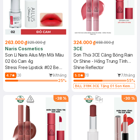
263.000 ₫
324.000 ₫
329.000 ₫
458.000 ₫
Naris Cosmetics
3CE
Son Lì Naris Ailus Mịn Môi Màu
Son Thỏi 3CE Căng Bóng Rain
02 Đỏ Cam 4g
Or Shine - Hồng Trung Tính
Stress Free Lipstick #02 Be
1.7g
Shine Reflector
Confident
(3)
9/tháng
(1)
7/tháng
4.7
5.0
25
%
55
%
BILL 319K 3CE Tặng 01 Son Kem
Lì 3CE Nhung Mịn Màu 03 Daffodil
1.5g (SL có hạn)
-
38
%
-
30
%