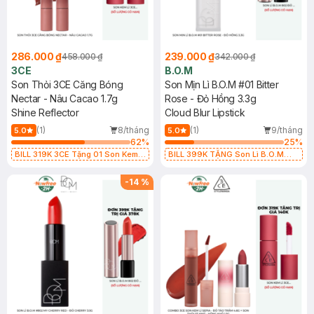
286.000 ₫
239.000 ₫
458.000 ₫
342.000 ₫
3CE
B.O.M
Son Thỏi 3CE Căng Bóng
Son Mịn Lì B.O.M #01 Bitter
Nectar - Nâu Cacao 1.7g
Rose - Đỏ Hồng 3.3g
Shine Reflector
Cloud Blur Lipstick
(1)
8/tháng
(1)
9/tháng
5.0
5.0
62
%
25
%
BILL 319K 3CE Tặng 01 Son Kem
BILL 399K TẶNG Son Lì B.O.M
Lì 3CE Nhung Mịn Màu 03 Daffodil
802 Đỏ Cherry 3.3g trị giá 378K
1.5g (SL có hạn)
(SL có hạn)
-
14
%