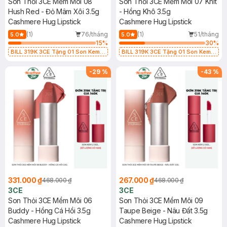
Son Thỏi 3CE Mềm Môi 08
Son Thỏi 3CE Mềm Môi 07 Knit
Hush Red - Đỏ Mâm Xôi 3.5g
- Hồng Khô 3.5g
Cashmere Hug Lipstick
Cashmere Hug Lipstick
(1)
76/tháng
(1)
51/tháng
5.0
5.0
15
%
30
%
BILL 319K 3CE Tặng 01 Son Kem
BILL 319K 3CE Tặng 01 Son Kem
Lì 3CE Nhung Mịn Màu 03 Daffodil
Lì 3CE Nhung Mịn Màu 03 Daffodil
1.5g (SL có hạn)
1.5g (SL có hạn)
-
29
%
-
43
%
331.000 ₫
267.000 ₫
468.000 ₫
468.000 ₫
3CE
3CE
Son Thỏi 3CE Mềm Môi 06
Son Thỏi 3CE Mềm Môi 09
Buddy - Hồng Cá Hồi 3.5g
Taupe Beige - Nâu Đất 3.5g
Cashmere Hug Lipstick
Cashmere Hug Lipstick