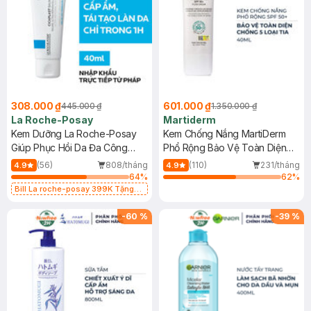
308.000 ₫
601.000 ₫
445.000 ₫
1.350.000 ₫
La Roche-Posay
Martiderm
Kem Dưỡng La Roche-Posay
Kem Chống Nắng MartiDerm
Giúp Phục Hồi Da Đa Công
Phổ Rộng Bảo Vệ Toàn Diện
Dụng 40ml
40ml
(56)
808/tháng
(110)
231/tháng
4.9
4.9
64
%
62
%
Bill La roche-posay 399K Tặng
Gel rửa mặt da dầu nhạy cảm 50ml
(SL có hạn)
-
60
%
-
39
%