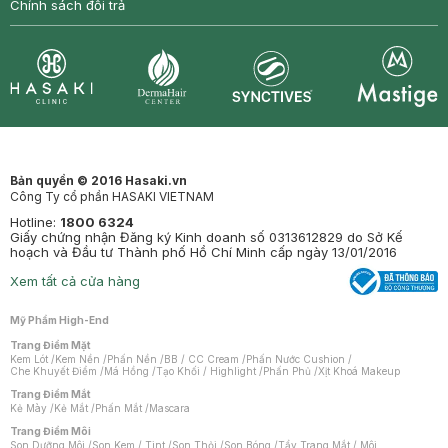
Chính sách đổi trả
Synctives
Clinic
Dermahair
Mastige
Bản quyền © 2016 Hasaki.vn
Công Ty cổ phần HASAKI VIETNAM
Hotline:
1800 6324
Giấy chứng nhận Đăng ký Kinh doanh số 0313612829 do Sở Kế
hoạch và Đầu tư Thành phố Hồ Chí Minh cấp ngày 13/01/2016
Xem tất cả cửa hàng
Mỹ Phẩm High-End
Trang Điểm Mặt
Kem Lót
/
Kem Nền
/
Phấn Nền
/
BB / CC Cream
/
Phấn Nước Cushion
/
Che Khuyết Điểm
/
Má Hồng
/
Tạo Khối / Highlight
/
Phấn Phủ
/
Xịt Khoá Makeup
Trang Điểm Mắt
Kẻ Mày
/
Kẻ Mắt
/
Phấn Mắt
/
Mascara
Trang Điểm Môi
Son Dưỡng Môi
/
Son Kem / Tint
/
Son Thỏi
/
Son Bóng
/
Tẩy Trang Mắt / Môi