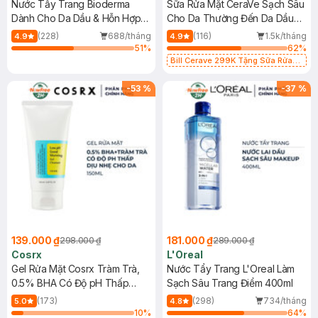
Nước Tẩy Trang Bioderma
Sữa Rửa Mặt CeraVe Sạch Sâu
Dành Cho Da Dầu & Hỗn Hợp
Cho Da Thường Đến Da Dầu
500ml
473ml
(228)
688/tháng
(116)
1.5k/tháng
4.9
4.9
51
%
62
%
Bill Cerave 299K Tặng Sữa Rửa
Mặt Cerave 30ml (SL có hạn)
-
53
%
-
37
%
139.000 ₫
181.000 ₫
298.000 ₫
289.000 ₫
Cosrx
L'Oreal
Gel Rửa Mặt Cosrx Tràm Trà,
Nước Tẩy Trang L'Oreal Làm
0.5% BHA Có Độ pH Thấp
Sạch Sâu Trang Điểm 400ml
150ml
(173)
(298)
734/tháng
5.0
4.8
10
%
64
%