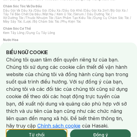
Chăm Sóc Tóc Và Da Đầu
Dầu Gội Và Dầu Xả
/
Dầu Gội
/
Dầu Xả
/
Dầu Gội Khô
/
Dầu Gội Xả 2in1
/
Bộ Gội Xả
/
Tẩy Tế Bào Chết Da Đầu
/
Mặt Nạ / Kem Ủ Tóc
/
Serum / Dầu Dưỡng Tóc
/
Xịt Dưỡng Tóc
/
Thuốc Nhuộm Tóc
/
Sản Phẩm Tạo Kiểu Tóc
/
Dụng Cụ Chăm Sóc Tóc
/
Máy Sấy Tóc
/
Lược
/
Bộ Chăm Sóc Tóc
/
Phụ Kiện Tóc
Chăm Sóc Cơ Thể
Kem Tẩy Lông
/
Dụng Cụ Tẩy Lông
Nước Hoa
Nước Hoa Nữ
/
Nước Hoa Nam
/
Nước Hoa Cao Cấp
/
Xịt Thơm Toàn Thân
/
Nước Hoa Vùng Kín
Notice about cookies usage
BIỂU NGỮ COOKIE
Chăm Sóc Cá Nhân
Chúng tôi quan tâm đến quyền riêng tư của bạn.
Chống Muỗi
/
Khẩu Trang
/
Máy Massage
/
Mặt Nạ Xông Hơi
/
Nước Rửa Tay
/
Sản Phẩm Chăm Sóc Khác
/
Bàn Chải Đánh Răng
/
Bàn Chải Điện
/
Chúng tôi sử dụng các cookie cần thiết để vận hành
Hỗ Trợ Trắng Răng
/
Kem Đánh Răng
/
Máy Tăm Nước
/
Nước Súc Miệng
/
Tăm / Chỉ Nha Khoa
/
Xịt Thơm Miệng
/
Dung Dịch Vệ Sinh
/
Dưỡng Vùng Kín
/
website của chúng tôi và đồng hành cùng bạn trong
Khăn Ướt Vệ Sinh Vùng Kín
/
Băng Vệ Sinh
/
Tampon
/
Bọt Cạo Râu
/
Dao Cạo Râu
/
Máy Cạo Râu
suốt quá trình điều hướng. Với sự đồng ý của bạn,
Vấn Đề Về Da
chúng tôi và các đối tác của chúng tôi cũng sử dụng
Da Dầu / Lỗ Chân Lông To
/
Da Khô / Mất Nước
/
Da Lão Hóa
/
Da Mụn
/
Da Nhạy Cảm / Kích Ứng
/
Da Xỉn Màu
/
Thâm / Nám / Tàn Nhang
/
cookie để theo dõi các hoạt động trực tuyến của
Quầng Thâm & Bọng Mắt
/
Sẹo
/
Viêm Da Cơ Địa
bạn, đề xuất nội dung và quảng cáo phù hợp với sở
Dụng Cụ / Phụ Kiện Chăm Sóc Da
Chat i
Bông Tẩy Trang
/
Khăn Lau Mặt Khô
/
Dụng Cụ / Máy Rửa Mặt
/
Máy Chăm Sóc Da
/
thích và ưu tiên của bạn cũng như các chức năng
Dụng Cụ Chăm Sóc Khác
liên quan đến mạng xã hội. Để biết thêm thông tin,
hãy truy cập
Chính sách cookie
của Hasaki.
NowFree 2H
Giao Nhanh Miễn Phí 2H
Xem chi tiết
Từ chối
Đồng ý
Mua online
163/339 CN CÒN SP