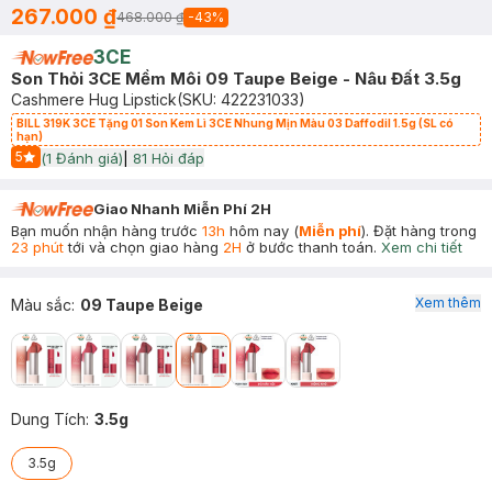
267.000 ₫
468.000 ₫
-
43
%
3CE
Son Thỏi 3CE Mềm Môi 09 Taupe Beige - Nâu Đất 3.5g
Cashmere Hug Lipstick
(SKU:
422231033
)
BILL 319K 3CE Tặng 01 Son Kem Lì 3CE Nhung Mịn Màu 03 Daffodil 1.5g (SL có
hạn)
5
(
1
Đánh giá)
|
81
Hỏi đáp
Start Icon
Giao Nhanh Miễn Phí 2H
Bạn muốn nhận hàng trước
13h
hôm nay (
Miễn phí
). Đặt hàng trong
23 phút
tới và chọn giao hàng
2H
ở bước thanh toán.
Xem chi tiết
Xem thêm
Màu sắc
:
09 Taupe Beige
Dung Tích
:
3.5g
3.5g