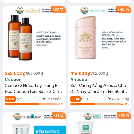
-
57
%
-
40
%
252.000 ₫
418.000 ₫
590.000 ₫
702.000 ₫
Cocoon
Anessa
Combo 2 Nước Tẩy Trang Bí
Sữa Chống Nắng Anessa Cho
Đao Cocoon Làm Sạch & Giảm
Da Nhạy Cảm & Trẻ Em 60ml
Dầu 500ml
(Mới)
(57)
1.5k/tháng
(23)
423/tháng
5.0
5.0
67
%
48
%
-
31
%
-
55
%