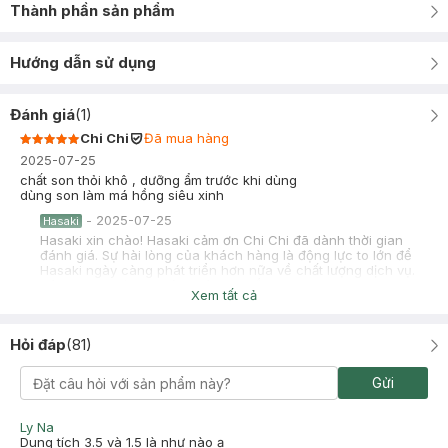
Thành phần sản phẩm
Hướng dẫn sử dụng
Đánh giá
(
1
)
Chi Chi
Đã mua hàng
2025-07-25
chất son thỏi khô , dưỡng ẩm trước khi dùng
dùng son làm má hồng siêu xinh
-
2025-07-25
Hasaki
Hasaki xin chào! Hasaki cảm ơn Chi Chi đã dành thời gian
đánh giá. Sự hài lòng của khách hàng là động lực to lớn để
Hasaki ngày càng phát triển hơn nữa về chất lượng dịch vụ.
Cảm ơn bạn đã tin tưởng và mua sắm tại Hasaki!
Xem tất cả
Hỏi đáp
(
81
)
Gửi
Ly Na
Dung tích 3.5 và 1.5 là như nào ạ