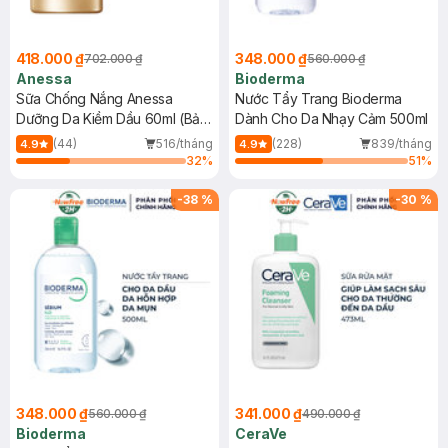
418.000 ₫
348.000 ₫
702.000 ₫
560.000 ₫
Anessa
Bioderma
Sữa Chống Nắng Anessa
Nước Tẩy Trang Bioderma
Dưỡng Da Kiềm Dầu 60ml (Bản
Dành Cho Da Nhạy Cảm 500ml
Mới)
(44)
516/tháng
(228)
839/tháng
4.9
4.9
32
%
51
%
-
38
%
-
30
%
348.000 ₫
341.000 ₫
560.000 ₫
490.000 ₫
Bioderma
CeraVe