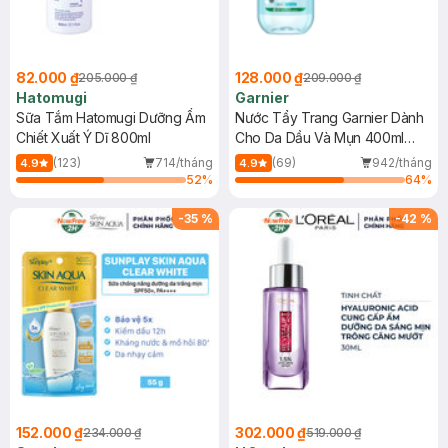
82.000 ₫
128.000 ₫
205.000 ₫
209.000 ₫
Hatomugi
Garnier
Sữa Tắm Hatomugi Dưỡng Ẩm
Nước Tẩy Trang Garnier Dành
Chiết Xuất Ý Dĩ 800ml
Cho Da Dầu Và Mụn 400ml
(Mới)
(123)
714/tháng
(69)
942/tháng
4.9
4.9
52
%
64
%
-
35
%
-
42
%
152.000 ₫
302.000 ₫
234.000 ₫
519.000 ₫