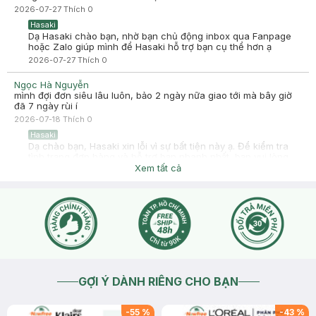
2026-07-27
Thích
0
Hasaki
Dạ Hasaki chào bạn, nhờ bạn chủ động inbox qua Fanpage
hoặc Zalo giúp mình để Hasaki hỗ trợ bạn cụ thể hơn ạ
2026-07-27
Thích
0
Ngọc Hà Nguyễn
mình đợi đơn siêu lâu luôn, bảo 2 ngày nữa giao tới mà bây giờ
đã 7 ngày rùi í
2026-07-18
Thích
0
Hasaki
Dạ chào bạn, Hasaki xin lỗi vì sự bất tiện này ạ. Để kiểm tra
tình trạng đơn hàng và hỗ trợ bạn nhanh nhất, bạn vui lòng
cung cấp mã đơn hàng hoặc số điện thoại đã đặt hàng để
Xem tất cả
Hasaki kiểm tra nhé. Bạn cũng có thể liên hệ hotline 1800
6324 (Nhánh 3: Sản phẩm) để được hỗ trợ ạ.
2026-07-18
Thích
0
Ngọc Hà Nguyễn
2607115RC5BU35 sđt: 0962706090
2026-07-19
Thích
0
GỢI Ý DÀNH RIÊNG CHO BẠN
-
55
%
-
43
%