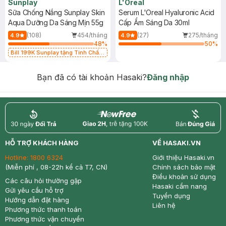
Sunplay
L'Oreal
Sữa Chống Nắng Sunplay Skin
Serum L'Oreal Hyaluronic Acid
Aqua Dưỡng Da Sáng Mịn 55g
Cấp Ẩm Sáng Da 30ml
(108)
454/tháng
(27)
275/tháng
4.9
4.9
48
%
50
%
Bill 199K Sunplay tặng Tinh Chất
Chống Nắng 7g trị giá 30K (SL có
hạn)
Bạn đã có tài khoản Hasaki?
Đăng nhập
return
nowfree
price
HỖ TRỢ KHÁCH HÀNG
VỀ HASAKI.VN
Hotline:
1800 6324
Giới thiệu Hasaki.vn
(Miễn phí , 08-22h kể cả T7, CN)
Chính sách bảo mật
Điều khoản sử dụng
Các câu hỏi thường gặp
Hasaki cẩm nang
Gửi yêu cầu hỗ trợ
Tuyển dụng
Hướng dẫn đặt hàng
Liên hệ
Phương thức thanh toán
Phương thức vận chuyển